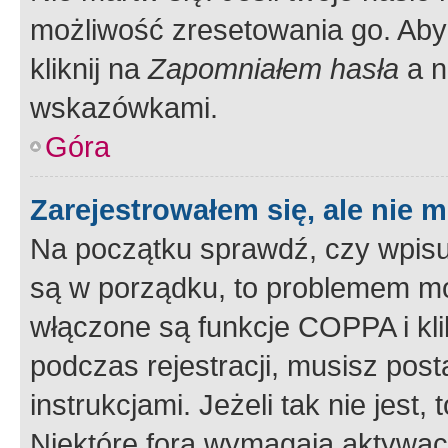
możliwość zresetowania go. Aby 
kliknij na
Zapomniałem hasła
a n
wskazówkami.
Góra
Zarejestrowałem się, ale nie 
Na początku sprawdź, czy wpisuj
są w porządku, to problemem mo
włączone są funkcje COPPA i kl
podczas rejestracji, musisz pos
instrukcjami. Jeżeli tak nie jes
Niektóre fora wymagają aktywac