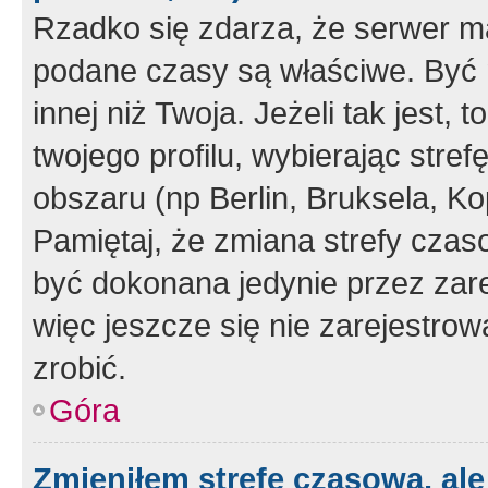
Rzadko się zdarza, że serwer m
podane czasy są właściwe. Być 
innej niż Twoja. Jeżeli tak jest,
twojego profilu, wybierając str
obszaru (np Berlin, Bruksela, Ko
Pamiętaj, że zmiana strefy czas
być dokonana jedynie przez zar
więc jeszcze się nie zarejestrow
zrobić.
Góra
Zmieniłem strefę czasową, ale