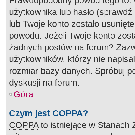
Prawdopodobny powód tego to:
użytkownika lub hasło (sprawdź e
lub Twoje konto zostało usunięte
powodu. Jeżeli Twoje konto zost
żadnych postów na forum? Zazw
użytkowników, którzy nie napisa
rozmiar bazy danych. Spróbuj po
dyskusji na forum.
Góra
Czym jest COPPA?
COPPA
to istniejące w Stanach