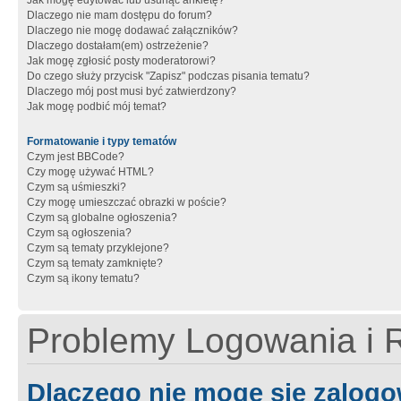
Jak mogę edytować lub usunąć ankietę?
Dlaczego nie mam dostępu do forum?
Dlaczego nie mogę dodawać załączników?
Dlaczego dostałam(em) ostrzeżenie?
Jak mogę zgłosić posty moderatorowi?
Do czego służy przycisk "Zapisz" podczas pisania tematu?
Dlaczego mój post musi być zatwierdzony?
Jak mogę podbić mój temat?
Formatowanie i typy tematów
Czym jest BBCode?
Czy mogę używać HTML?
Czym są uśmieszki?
Czy mogę umieszczać obrazki w poście?
Czym są globalne ogłoszenia?
Czym są ogłoszenia?
Czym są tematy przyklejone?
Czym są tematy zamknięte?
Czym są ikony tematu?
Problemy Logowania i R
Dlaczego nie mogę się zalog