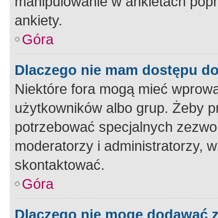
manipulowanie w ankietach popr
ankiety.
Góra
Dlaczego nie mam dostępu d
Niektóre fora mogą mieć wprowa
użytkowników albo grup. Żeby pr
potrzebować specjalnych zezwole
moderatorzy i administratorzy, w
skontaktować.
Góra
Dlaczego nie mogę dodawać 