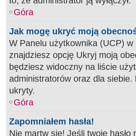
to, że administrator ją wyłączył.
Góra
Jak mogę ukryć moją obecno
W Panelu użytkownika (UCP) w 
znajdziesz opcję Ukryj moją obe
będziesz widoczny na liście użyt
administratorów oraz dla siebie.
ukryty.
Góra
Zapomniałem hasła!
Nie martw się! Jeśli twoje hasło