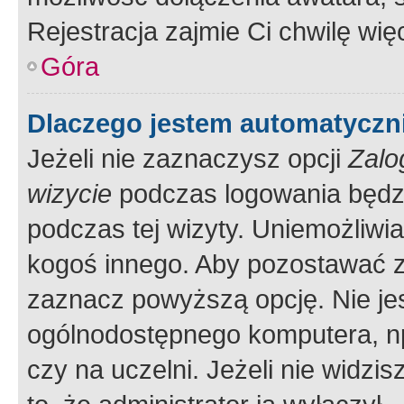
Rejestracja zajmie Ci chwilę wi
Góra
Dlaczego jestem automatycz
Jeżeli nie zaznaczysz opcji
Zalo
wizycie
podczas logowania będzi
podczas tej wizyty. Uniemożliwi
kogoś innego. Aby pozostawać 
zaznacz powyższą opcję. Nie jes
ogólnodostępnego komputera, np.
czy na uczelni. Jeżeli nie widzi