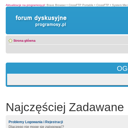
Aktualizacje na programosy.pl
:
Brave Browser
•
CrossFTP Portable
•
CrossFTP
•
System Mec
Strona główna
OG
Najczęściej Zadawane 
Problemy Logowania i Rejestracji
Dlaczego nie mogę się zalogować?