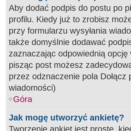
Aby dodać podpis do postu po 
profilu. Kiedy już to zrobisz m
przy formularzu wysyłania wiad
także domyślnie dodawać podpi
zaznaczając odpowiednią opcję 
pisząc post możesz zadecydowa
przez odznaczenie pola Dołącz 
wiadomości)
Góra
Jak mogę utworzyć ankietę?
Tworzenie ankiet jest proste, ki