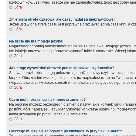
użytkowników. Jeśli więc jeszcze się nie zarejestrowałeś, teraz jest dobry mo
Góra
Zmieniłem strefę czasową, ale czasy nadal są nieprawidłowe!
Jeżeli ustawiona strefa czasu jest poprawna oraz uwzględnia czas letni, a c
Góra
Na liście nie ma mojego języka!
Najprawdopodobniej administrator forum nie zainstalował Twojego języka lub n
nie istnieje możesz sam spróbować wykonać takie tłumaczenie. Więcej inform
Góra
Jak mogę wyświetlać obrazek pod moją nazwą użytkownika?
Są dwa obrazki, które mogą pokazać się poniżej nazwy użytkownika podczas
kropek. Obrazek ten wskazuje ile postów już napisałeś/aś lub na Twój status
włączać awatary i wybierać sposób w jaki awatary mogą być dostępne. Jeśli n
Góra
Czym jest moja ranga i jak mogę ją zmienić?
Na ogół nie możesz bezpośrednio zmienić nazwy jakiejkolwiek rangi (ranga 
postów, które napisałeś, i aby identyfikować konkretne osoby, np. moderator
takim przypadku po prostu ręcznie ją zmniejszy.
Góra
Dlaczego muszę się zalogować po kliknięciu w przycisk "e-mail"?