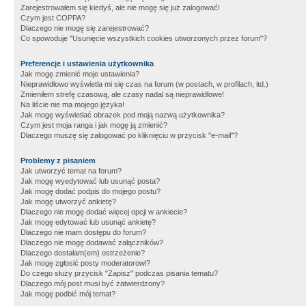
Zarejestrowałem się kiedyś, ale nie mogę się już zalogować!
Czym jest COPPA?
Dlaczego nie mogę się zarejestrować?
Co spowoduje "Usunięcie wszystkich cookies utworzonych przez forum"?
Preferencje i ustawienia użytkownika
Jak mogę zmienić moje ustawienia?
Nieprawidłowo wyświetla mi się czas na forum (w postach, w profilach, itd.)
Zmieniłem strefę czasową, ale czasy nadal są nieprawidłowe!
Na liście nie ma mojego języka!
Jak mogę wyświetlać obrazek pod moją nazwą użytkownika?
Czym jest moja ranga i jak mogę ją zmienić?
Dlaczego muszę się zalogować po kliknięciu w przycisk "e-mail"?
Problemy z pisaniem
Jak utworzyć temat na forum?
Jak mogę wyedytować lub usunąć posta?
Jak mogę dodać podpis do mojego postu?
Jak mogę utworzyć ankietę?
Dlaczego nie mogę dodać więcej opcji w ankiecie?
Jak mogę edytować lub usunąć ankietę?
Dlaczego nie mam dostępu do forum?
Dlaczego nie mogę dodawać załączników?
Dlaczego dostałam(em) ostrzeżenie?
Jak mogę zgłosić posty moderatorowi?
Do czego służy przycisk "Zapisz" podczas pisania tematu?
Dlaczego mój post musi być zatwierdzony?
Jak mogę podbić mój temat?