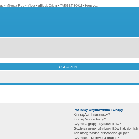
lus
•
Mixmax Free
•
Viber
•
uBlock Origin
•
TARGET 3001!
•
Honeycam
OGŁOSZENIE:
Poziomy Użytkownika i Grupy
Kim są Administratorzy?
Kim są Moderatorzy?
Czym są grupy użytkowników?
Gdzie są grupy użytkowników i jak do nic
Jak mogę zostać przywódcą grupy?
Czym jest "Domyślna grupa"?