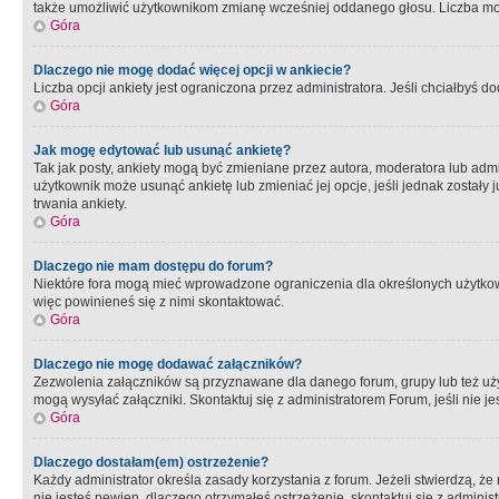
także umożliwić użytkownikom zmianę wcześniej oddanego głosu. Liczba możl
Góra
Dlaczego nie mogę dodać więcej opcji w ankiecie?
Liczba opcji ankiety jest ograniczona przez administratora. Jeśli chciałbyś do
Góra
Jak mogę edytować lub usunąć ankietę?
Tak jak posty, ankiety mogą być zmieniane przez autora, moderatora lub admi
użytkownik może usunąć ankietę lub zmieniać jej opcje, jeśli jednak został
trwania ankiety.
Góra
Dlaczego nie mam dostępu do forum?
Niektóre fora mogą mieć wprowadzone ograniczenia dla określonych użytkowni
więc powinieneś się z nimi skontaktować.
Góra
Dlaczego nie mogę dodawać załączników?
Zezwolenia załączników są przyznawane dla danego forum, grupy lub też uż
mogą wysyłać załączniki. Skontaktuj się z administratorem Forum, jeśli nie
Góra
Dlaczego dostałam(em) ostrzeżenie?
Każdy administrator określa zasady korzystania z forum. Jeżeli stwierdzą, ż
nie jesteś pewien, dlaczego otrzymałeś ostrzeżenie, skontaktuj sie z adminis