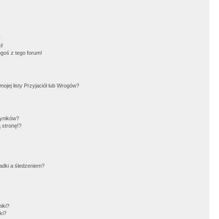
!
i!
goś z tego forum!
jej listy Przyjaciół lub Wrogów?
wyników?
 stronę!?
adki a śledzeniem?
iki?
ki?