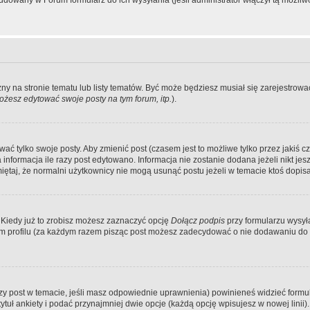
dowany w Forum formularz do ich wysyłania (jeśli administrator włączył tą możliw
zny na stronie tematu lub listy tematów. Być może będziesz musiał się zarejestr
żesz edytować swoje posty na tym forum, itp.
).
 tylko swoje posty. Aby zmienić post (czasem jest to możliwe tylko przez jakiś cz
informacja ile razy post edytowano. Informacja nie zostanie dodana jeżeli nikt je
iętaj, że normalni użytkownicy nie mogą usunąć postu jeżeli w temacie ktoś dopisał
 Kiedy już to zrobisz możesz zaznaczyć opcję
Dołącz podpis
przy formularzu wysy
m profilu (za każdym razem pisząc post możesz zadecydować o nie dodawaniu do 
wszy post w temacie, jeśli masz odpowiednie uprawnienia) powinieneś widzieć formu
uł ankiety i podać przynajmniej dwie opcje (każdą opcję wpisujesz w nowej linii).