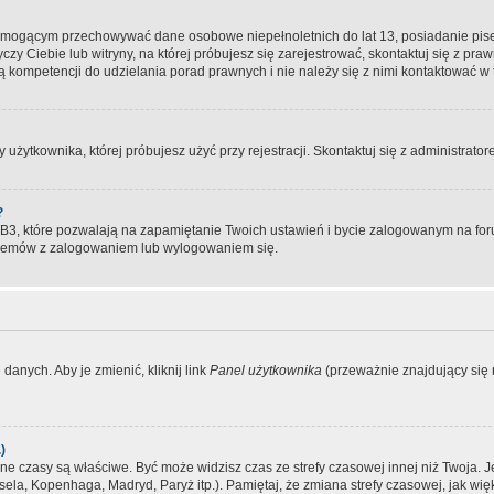
, mogącym przechowywać dane osobowe niepełnoletnich do lat 13, posiadanie pi
yczy Ciebie lub witryny, na której próbujesz się zarejestrować, skontaktuj się z pr
 kompetencji do udzielania porad prawnych i nie należy się z nimi kontaktować w te
użytkownika, której próbujesz użyć przy rejestracji. Skontaktuj się z administrat
?
, które pozwalają na zapamiętanie Twoich ustawień i bycie zalogowanym na forum
blemów z zalogowaniem lub wylogowaniem się.
danych. Aby je zmienić, kliknij link
Panel użytkownika
(przeważnie znajdujący się n
)
czasy są właściwe. Być może widzisz czas ze strefy czasowej innej niż Twoja. Jeże
sela, Kopenhaga, Madryd, Paryż itp.). Pamiętaj, że zmiana strefy czasowej, jak 