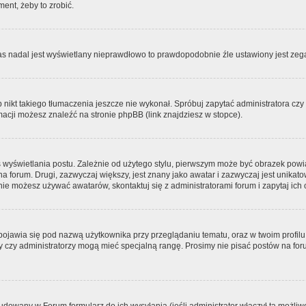
ment, żeby to zrobić.
zas nadal jest wyświetlany nieprawdłowo to prawdopodobnie źle ustawiony jest zega
ikt takiego tłumaczenia jeszcze nie wykonał. Spróbuj zapytać administratora czy m
acji możesz znaleźć na stronie phpBB (link znajdziesz w stopce).
 wyświetlania postu. Zależnie od użytego stylu, pierwszym może być obrazek pow
 na forum. Drugi, zazwyczaj większy, jest znany jako awatar i zazwyczaj jest unik
ie możesz używać awatarów, skontaktuj się z administratorami forum i zapytaj ich 
pojawia się pod nazwą użytkownika przy przeglądaniu tematu, oraz w twoim profilu
zy czy administratorzy mogą mieć specjalną rangę. Prosimy nie pisać postów na for