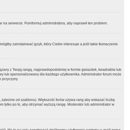
r na serwerze. Poinformuj administratora, aby naprawił ten problem.
ógłby zainstalować język, który Ciebie interesuje a jeśli takie tłumaczenie
iązany z Twoją rangą, najprawdopodobniej w formie gwiazdek, kwadratów lub
atowy lub spersonalizowany dla każdego użytkownika. Administrator forum może
o przyczyny.
, zależnie od szablonu). Większość forów używa rang aby wskazać liczbę
um tylko po to, aby otrzymać wyższą rangę. Moderator lub administrator w