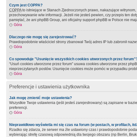
Czym jest COPPA?
COPPA
to istniejące w Stanach Zjednoczonych prawo, nakazujące witrynom
przechowywanie w/w informacji. Jeżeli nie jesteś pewien, czy przepis ten dot
pamiętać, że ani phpBB Group, ani oficjalny support phpBB w Polsce nie mają
Góra
Dlaczego nie mogę się zarejestrować?
Prawdopodobnie właściciel strony zbanował Twój adres IP lub zabronił nazwy 
Góra
Co spowoduje "Usunięcie wszystkich cookies utworzonych przez forum"
“Usuń cookies utworzone przez forum” usuwa cookies utworzone przez phpBB3
nieprzeczytanych postów. Usunięcie cookies może pomóc w przypadku pro
Góra
Preferencje i ustawienia użytkownika
Jak mogę zmienić moje ustawienia?
Wszystkie Twoje ustawienia (jeśli jesteś zarejestrowany) są zapisane w bazie 
preferencji.
Góra
Nieprawidłowo wyświetla mi się czas na forum (w postach, w profilach, itd.
Rzadko się zdarza, że serwer ma źle ustawiony czas i prawdopodobnie podane 
wybierając strefę czasową odpowiednią dla twojego obszaru (np Berlin, Bruk