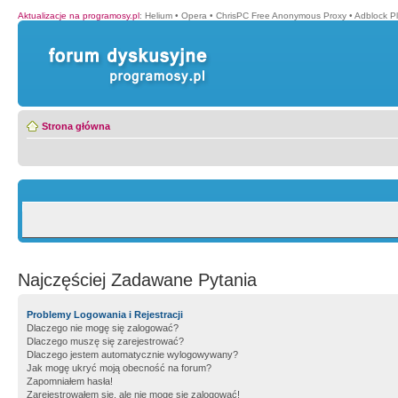
Aktualizacje na programosy.pl
:
Helium
•
Opera
•
ChrisPC Free Anonymous Proxy
•
Adblock P
Strona główna
Najczęściej Zadawane Pytania
Problemy Logowania i Rejestracji
Dlaczego nie mogę się zalogować?
Dlaczego muszę się zarejestrować?
Dlaczego jestem automatycznie wylogowywany?
Jak mogę ukryć moją obecność na forum?
Zapomniałem hasła!
Zarejestrowałem się, ale nie mogę się zalogować!