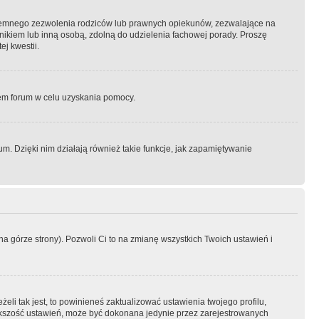
semnego zezwolenia rodziców lub prawnych opiekunów, zezwalające na
awnikiem lub inną osobą, zdolną do udzielenia fachowej porady. Proszę
j kwestii.
orem forum w celu uzyskania pomocy.
. Dzięki nim działają również takie funkcje, jak zapamiętywanie
a górze strony). Pozwoli Ci to na zmianę wszystkich Twoich ustawień i
li tak jest, to powinieneś zaktualizować ustawienia twojego profilu,
większość ustawień, może być dokonana jedynie przez zarejestrowanych