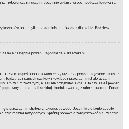
ternetowej czy na uczelni. Jeżeli nie widzisz tej opcji podczas logowania
tkowników online tylko dla administratorów oraz dla siebie. Będziesz
 hasła
a następnie postępuj zgodnie ze wskazówkami.
e COPPA i kliknąłeś odnośnik
Mam mniej niż 13 lat
podczas rejestracji, musisz
kont, bądź przez samych użytkowników, bądź przez administratora, zanim
cjami w nim zawartymi, a jeśli nie otrzymałeś e-maila, to czy jesteś pewien,
ś poprawmy adres e-mail spróbuj skontaktować się z administratorem Forum.
ięte przez administratora z jakiegoś powodu. Jeżeli Twoje konto zostało
iejszyć rozmiar bazy danych. Spróbuj ponownie zarejestrować się i włączyć