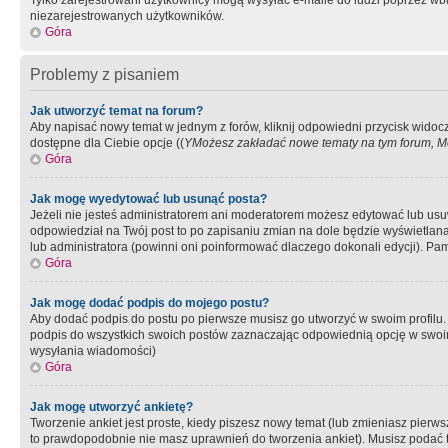
Tylko zarejestrowani użytkownicy mogą wysyłać e-maile do ludzi poprzez wbu
niezarejestrowanych użytkowników.
Góra
Problemy z pisaniem
Jak utworzyć temat na forum?
Aby napisać nowy temat w jednym z forów, kliknij odpowiedni przycisk widoc
dostępne dla Ciebie opcje ((
YMożesz zakładać nowe tematy na tym forum, Mo
Góra
Jak mogę wyedytować lub usunąć posta?
Jeżeli nie jesteś administratorem ani moderatorem możesz edytować lub usuwać
odpowiedział na Twój post to po zapisaniu zmian na dole będzie wyświetlana 
lub administratora (powinni oni poinformować dlaczego dokonali edycji). Pam
Góra
Jak mogę dodać podpis do mojego postu?
Aby dodać podpis do postu po pierwsze musisz go utworzyć w swoim profilu.
podpis do wszystkich swoich postów zaznaczając odpowiednią opcję w swoi
wysyłania wiadomości)
Góra
Jak mogę utworzyć ankietę?
Tworzenie ankiet jest proste, kiedy piszesz nowy temat (lub zmieniasz pier
to prawdopodobnie nie masz uprawnień do tworzenia ankiet). Musisz podać tyt