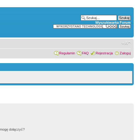
Wyszukiwarka Forum
Regulamin
FAQ
Rejestracja
Zaloguj
h mogę dołączyć?