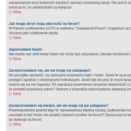
zalogowanym przy kolejnych wizytach zaznacz powyższą opcję. Nie jest to zal
oznacza to, że administrator ją wyłączył.
Góra
Jak mogę ukryć moją obecność na forum?
W Panelu użytkownika (UCP) w zakładce “Ustawienia Forum” znajdziesz opcję 
zliczany jako użytkownik ukryty.
Góra
Zapomniałem hasła!
Nie martw się! Jeśli twoje hasło nie może byc odzyskane, istnieje możliwość z
Góra
Zarejestrowałem się, ale nie mogę się zalogować!
Na początku sprawdź, czy wpisujesz poprawny login i hasło. Jeżeli te są w 
postąpić zgodnie z otrzymanymi instrukcjami. Jeżeli tak nie jest, to może 
można się na nie logować. Po rejestracji powinieneś otrzymać wiadomość czy 
że podałeś poprawny adres? Jednym z powodów wykorzystania aktywacji je
Góra
Zarejestrowałem się kiedyś, ale nie mogę się już zalogować!
Prawdopodobny powód tego to: wprowadzasz błędna nazwę użytkownika lub hasł
usunięte to być może nie pisałeś żadnych postów na forum? Zazwyczaj na fo
do dyskusji na forum.
Góra