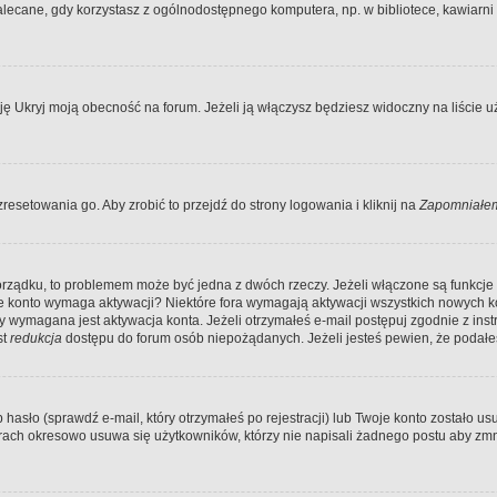
ecane, gdy korzystasz z ogólnodostępnego komputera, np. w bibliotece, kawiarni in
Ukryj moją obecność na forum. Jeżeli ją włączysz będziesz widoczny na liście uży
resetowania go. Aby zrobić to przejdź do strony logowania i kliknij na
Zapomniałem
porządku, to problemem może być jedna z dwóch rzeczy. Jeżeli włączone są funkcj
twoje konto wymaga aktywacji? Niektóre fora wymagają aktywacji wszystkich nowych 
wymagana jest aktywacja konta. Jeżeli otrzymałeś e-mail postępuj zgodnie z instruk
st
redukcja
dostępu do forum osób niepożądanych. Jeżeli jesteś pewien, że podałe
o (sprawdź e-mail, który otrzymałeś po rejestracji) lub Twoje konto zostało usun
rach okresowo usuwa się użytkowników, którzy nie napisali żadnego postu aby zmn