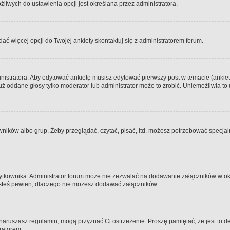
iwych do ustawienia opcji jest określana przez administratora.
dać więcej opcji do Twojej ankiety skontaktuj się z administratorem forum.
nistratora. Aby edytować ankietę musisz edytować pierwszy post w temacie (ankieta
y już oddane głosy tylko moderator lub administrator może to zrobić. Uniemożliwia
ków albo grup. Żeby przeglądać, czytać, pisać, itd. możesz potrzebować specjalny
ytkownika. Administrator forum może nie zezwalać na dodawanie załączników w o
 jesteś pewien, dlaczego nie możesz dodawać załączników.
e naruszasz regulamin, mogą przyznać Ci ostrzeżenie. Proszę pamiętać, że jest to d
tratorem.