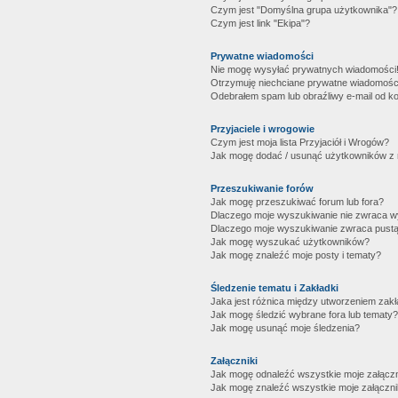
Czym jest "Domyślna grupa użytkownika"?
Czym jest link "Ekipa"?
Prywatne wiadomości
Nie mogę wysyłać prywatnych wiadomości
Otrzymuję niechciane prywatne wiadomośc
Odebrałem spam lub obraźliwy e-mail od ko
Przyjaciele i wrogowie
Czym jest moja lista Przyjaciół i Wrogów?
Jak mogę dodać / usunąć użytkowników z mo
Przeszukiwanie forów
Jak mogę przeszukiwać forum lub fora?
Dlaczego moje wyszukiwanie nie zwraca 
Dlaczego moje wyszukiwanie zwraca pustą
Jak mogę wyszukać użytkowników?
Jak mogę znaleźć moje posty i tematy?
Śledzenie tematu i Zakładki
Jaka jest różnica między utworzeniem zakł
Jak mogę śledzić wybrane fora lub tematy?
Jak mogę usunąć moje śledzenia?
Załączniki
Jak mogę odnaleźć wszystkie moje załączn
Jak mogę znaleźć wszystkie moje załączni