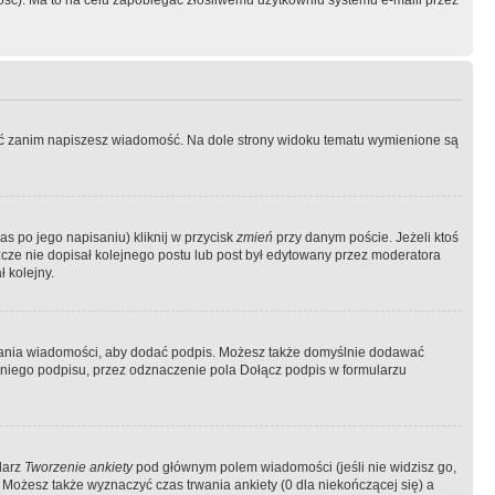
ość). Ma to na celu zapobiegać złośliwemu użytkowniu systemu e-maili przez
ować zanim napiszesz wiadomość. Na dole strony widoku tematu wymienione są
as po jego napisaniu) kliknij w przycisk
zmień
przy danym poście. Jeżeli ktoś
szcze nie dopisał kolejnego postu lub post był edytowany przez moderatora
 kolejny.
łania wiadomości, aby dodać podpis. Możesz także domyślnie dodawać
niego podpisu, przez odznaczenie pola Dołącz podpis w formularzu
larz
Tworzenie ankiety
pod głównym polem wiadomości (jeśli nie widzisz go,
 Możesz także wyznaczyć czas trwania ankiety (0 dla niekończącej się) a