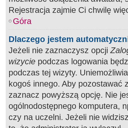
Rejestracja zajmie Ci chwilę wi
Góra
Dlaczego jestem automatycz
Jeżeli nie zaznaczysz opcji
Zalo
wizycie
podczas logowania będzi
podczas tej wizyty. Uniemożliwi
kogoś innego. Aby pozostawać 
zaznacz powyższą opcję. Nie jes
ogólnodostępnego komputera, np.
czy na uczelni. Jeżeli nie widzi