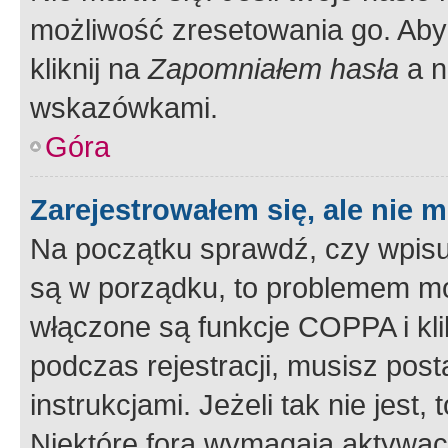
możliwość zresetowania go. Aby 
kliknij na
Zapomniałem hasła
a n
wskazówkami.
Góra
Zarejestrowałem się, ale nie 
Na początku sprawdź, czy wpisuj
są w porządku, to problemem mo
włączone są funkcje COPPA i kl
podczas rejestracji, musisz pos
instrukcjami. Jeżeli tak nie jes
Niektóre fora wymagają aktywac