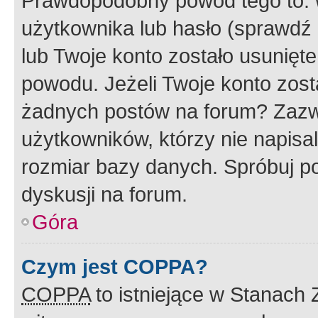
Prawdopodobny powód tego to:
użytkownika lub hasło (sprawdź e
lub Twoje konto zostało usunięte
powodu. Jeżeli Twoje konto zost
żadnych postów na forum? Zazw
użytkowników, którzy nie napisa
rozmiar bazy danych. Spróbuj po
dyskusji na forum.
Góra
Czym jest COPPA?
COPPA
to istniejące w Stanach