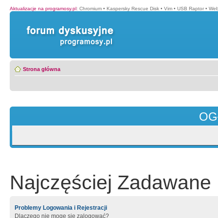
Aktualizacje na programosy.pl
:
Chromium
•
Kaspersky Rescue Disk
•
Vim
•
USB Raptor
•
Web
Strona główna
OG
Najczęściej Zadawane 
Problemy Logowania i Rejestracji
Dlaczego nie mogę się zalogować?