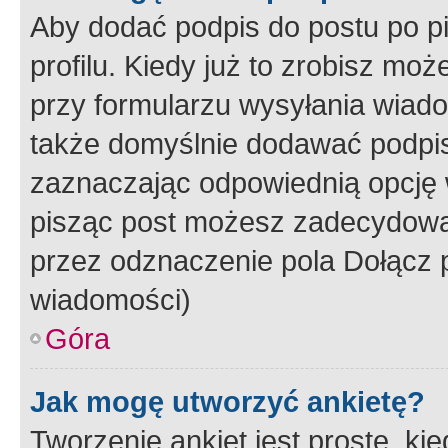
Aby dodać podpis do postu po 
profilu. Kiedy już to zrobisz m
przy formularzu wysyłania wiad
także domyślnie dodawać podpi
zaznaczając odpowiednią opcję 
pisząc post możesz zadecydowa
przez odznaczenie pola Dołącz 
wiadomości)
Góra
Jak mogę utworzyć ankietę?
Tworzenie ankiet jest proste, ki