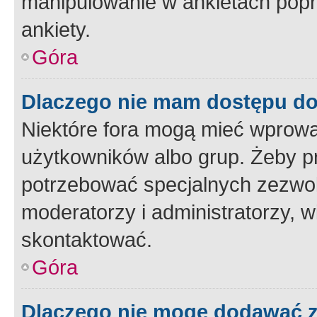
manipulowanie w ankietach popr
ankiety.
Góra
Dlaczego nie mam dostępu d
Niektóre fora mogą mieć wprowa
użytkowników albo grup. Żeby pr
potrzebować specjalnych zezwole
moderatorzy i administratorzy, w
skontaktować.
Góra
Dlaczego nie mogę dodawać 