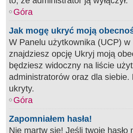
to, że administrator ją wyłączył.
Góra
Jak mogę ukryć moją obecno
W Panelu użytkownika (UCP) w 
znajdziesz opcję Ukryj moją obe
będziesz widoczny na liście użyt
administratorów oraz dla siebie.
ukryty.
Góra
Zapomniałem hasła!
Nie martw się! Jeśli twoje hasło