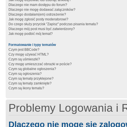
Jak mogę edytować lub usunąć ankietę?
Dlaczego nie mam dostępu do forum?
Dlaczego nie mogę dodawać załączników?
Dlaczego dostałam(em) ostrzeżenie?
Jak mogę zgłosić posty moderatorowi?
Do czego służy przycisk "Zapisz" podczas pisania tematu?
Dlaczego mój post musi być zatwierdzony?
Jak mogę podbić mój temat?
Formatowanie i typy tematów
Czym jest BBCode?
Czy mogę używać HTML?
Czym są uśmieszki?
Czy mogę umieszczać obrazki w poście?
Czym są globalne ogłoszenia?
Czym są ogłoszenia?
Czym są tematy przyklejone?
Czym są tematy zamknięte?
Czym są ikony tematu?
Problemy Logowania i R
Dlaczego nie mogę się zalog