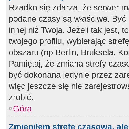
Rzadko się zdarza, że serwer m
podane czasy są właściwe. Być 
innej niż Twoja. Jeżeli tak jest,
twojego profilu, wybierając str
obszaru (np Berlin, Bruksela, Ko
Pamiętaj, że zmiana strefy czas
być dokonana jedynie przez zar
więc jeszcze się nie zarejestrow
zrobić.
Góra
Zmieniłem strefę czasową, ale