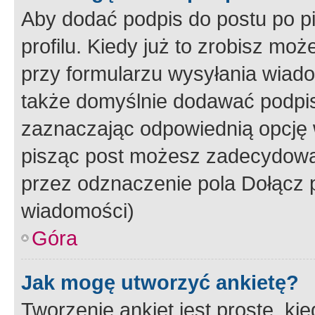
Aby dodać podpis do postu po 
profilu. Kiedy już to zrobisz m
przy formularzu wysyłania wiad
także domyślnie dodawać podpi
zaznaczając odpowiednią opcję 
pisząc post możesz zadecydowa
przez odznaczenie pola Dołącz 
wiadomości)
Góra
Jak mogę utworzyć ankietę?
Tworzenie ankiet jest proste, ki