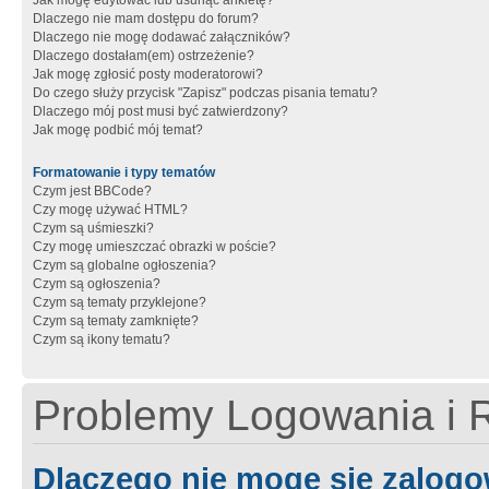
Jak mogę edytować lub usunąć ankietę?
Dlaczego nie mam dostępu do forum?
Dlaczego nie mogę dodawać załączników?
Dlaczego dostałam(em) ostrzeżenie?
Jak mogę zgłosić posty moderatorowi?
Do czego służy przycisk "Zapisz" podczas pisania tematu?
Dlaczego mój post musi być zatwierdzony?
Jak mogę podbić mój temat?
Formatowanie i typy tematów
Czym jest BBCode?
Czy mogę używać HTML?
Czym są uśmieszki?
Czy mogę umieszczać obrazki w poście?
Czym są globalne ogłoszenia?
Czym są ogłoszenia?
Czym są tematy przyklejone?
Czym są tematy zamknięte?
Czym są ikony tematu?
Problemy Logowania i R
Dlaczego nie mogę się zalog