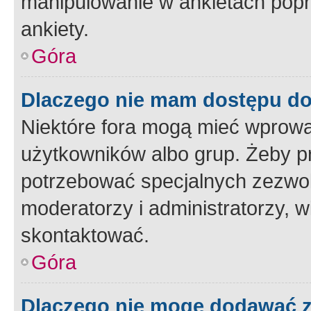
manipulowanie w ankietach popr
ankiety.
Góra
Dlaczego nie mam dostępu d
Niektóre fora mogą mieć wprowa
użytkowników albo grup. Żeby pr
potrzebować specjalnych zezwole
moderatorzy i administratorzy, w
skontaktować.
Góra
Dlaczego nie mogę dodawać 