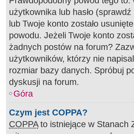
Prawdopodobny powód tego to:
użytkownika lub hasło (sprawdź e
lub Twoje konto zostało usunięte
powodu. Jeżeli Twoje konto zost
żadnych postów na forum? Zazw
użytkowników, którzy nie napisa
rozmiar bazy danych. Spróbuj po
dyskusji na forum.
Góra
Czym jest COPPA?
COPPA
to istniejące w Stanach