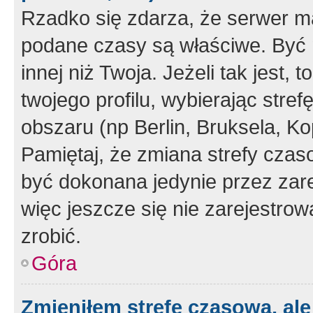
Rzadko się zdarza, że serwer m
podane czasy są właściwe. Być 
innej niż Twoja. Jeżeli tak jest,
twojego profilu, wybierając str
obszaru (np Berlin, Bruksela, Ko
Pamiętaj, że zmiana strefy czas
być dokonana jedynie przez zar
więc jeszcze się nie zarejestrow
zrobić.
Góra
Zmieniłem strefę czasową, ale