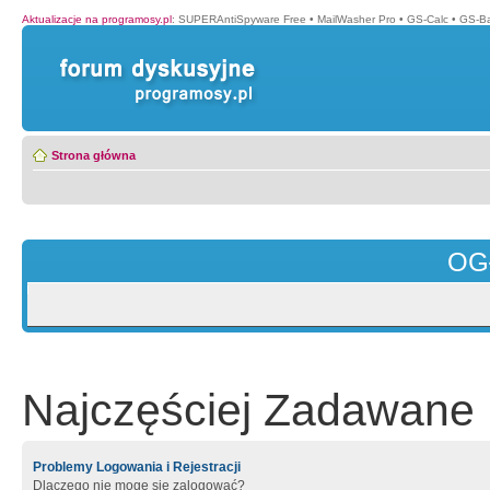
Aktualizacje na programosy.pl
:
SUPERAntiSpyware Free
•
MailWasher Pro
•
GS-Calc
•
GS-B
Strona główna
OG
Najczęściej Zadawane 
Problemy Logowania i Rejestracji
Dlaczego nie mogę się zalogować?