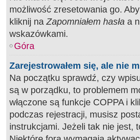
możliwość zresetowania go. Aby 
kliknij na
Zapomniałem hasła
a n
wskazówkami.
Góra
Zarejestrowałem się, ale nie 
Na początku sprawdź, czy wpisuj
są w porządku, to problemem mo
włączone są funkcje COPPA i kl
podczas rejestracji, musisz pos
instrukcjami. Jeżeli tak nie jes
Niektóre fora wymagają aktywac