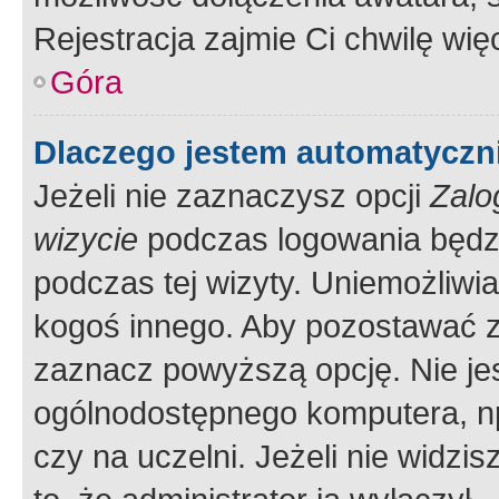
Rejestracja zajmie Ci chwilę wi
Góra
Dlaczego jestem automatycz
Jeżeli nie zaznaczysz opcji
Zalo
wizycie
podczas logowania będzi
podczas tej wizyty. Uniemożliwi
kogoś innego. Aby pozostawać 
zaznacz powyższą opcję. Nie jes
ogólnodostępnego komputera, np.
czy na uczelni. Jeżeli nie widzi