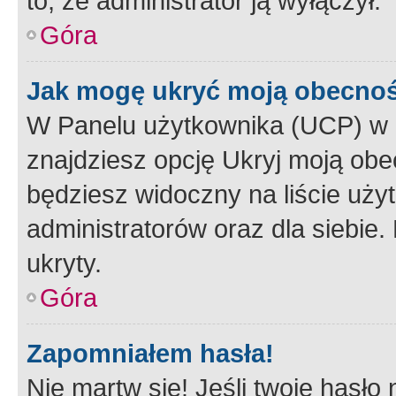
to, że administrator ją wyłączył.
Góra
Jak mogę ukryć moją obecno
W Panelu użytkownika (UCP) w 
znajdziesz opcję Ukryj moją obe
będziesz widoczny na liście użyt
administratorów oraz dla siebie.
ukryty.
Góra
Zapomniałem hasła!
Nie martw się! Jeśli twoje hasło