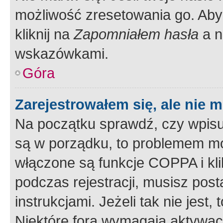
możliwość zresetowania go. Aby 
kliknij na
Zapomniałem hasła
a n
wskazówkami.
Góra
Zarejestrowałem się, ale nie 
Na początku sprawdź, czy wpisuj
są w porządku, to problemem mo
włączone są funkcje COPPA i kl
podczas rejestracji, musisz pos
instrukcjami. Jeżeli tak nie jes
Niektóre fora wymagają aktywac