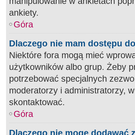
manipulowanie w ankietach popr
ankiety.
Góra
Dlaczego nie mam dostępu d
Niektóre fora mogą mieć wprowa
użytkowników albo grup. Żeby pr
potrzebować specjalnych zezwole
moderatorzy i administratorzy, w
skontaktować.
Góra
Dlaczego nie mogę dodawać 