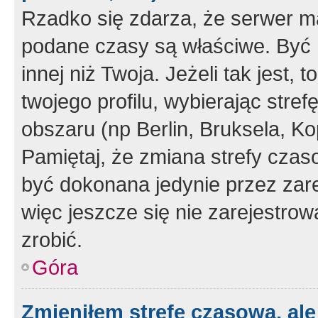
Rzadko się zdarza, że serwer m
podane czasy są właściwe. Być 
innej niż Twoja. Jeżeli tak jest,
twojego profilu, wybierając str
obszaru (np Berlin, Bruksela, Ko
Pamiętaj, że zmiana strefy czas
być dokonana jedynie przez zar
więc jeszcze się nie zarejestrow
zrobić.
Góra
Zmieniłem strefę czasową, ale