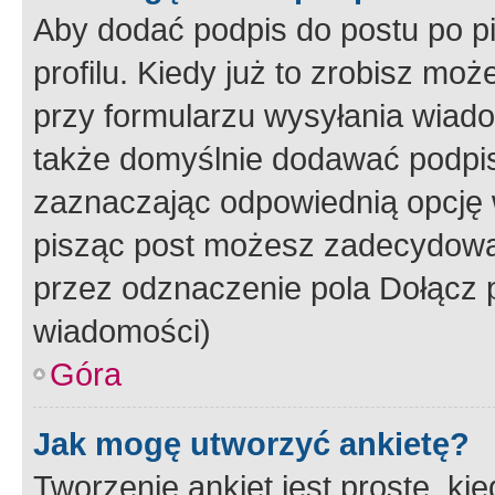
Aby dodać podpis do postu po 
profilu. Kiedy już to zrobisz m
przy formularzu wysyłania wiad
także domyślnie dodawać podpi
zaznaczając odpowiednią opcję 
pisząc post możesz zadecydowa
przez odznaczenie pola Dołącz 
wiadomości)
Góra
Jak mogę utworzyć ankietę?
Tworzenie ankiet jest proste, ki