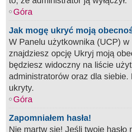
to, że administrator ją wyłączył.
Góra
Jak mogę ukryć moją obecno
W Panelu użytkownika (UCP) w 
znajdziesz opcję Ukryj moją obe
będziesz widoczny na liście użyt
administratorów oraz dla siebie.
ukryty.
Góra
Zapomniałem hasła!
Nie martw się! Jeśli twoje hasło