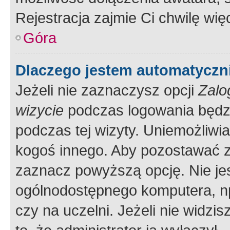
Rejestracja zajmie Ci chwilę wi
Góra
Dlaczego jestem automatycz
Jeżeli nie zaznaczysz opcji
Zalo
wizycie
podczas logowania będzi
podczas tej wizyty. Uniemożliwi
kogoś innego. Aby pozostawać 
zaznacz powyższą opcję. Nie jes
ogólnodostępnego komputera, np.
czy na uczelni. Jeżeli nie widzi