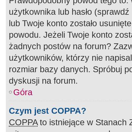
Prawdopodobny powód tego to:
użytkownika lub hasło (sprawdź e
lub Twoje konto zostało usunięte
powodu. Jeżeli Twoje konto zost
żadnych postów na forum? Zazw
użytkowników, którzy nie napisa
rozmiar bazy danych. Spróbuj po
dyskusji na forum.
Góra
Czym jest COPPA?
COPPA
to istniejące w Stanach