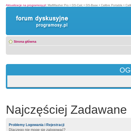
Aktualizacje na programosy.pl
:
MailWasher Pro
•
GS-Calc
•
GS-Base
•
Calibre Portable
•
Cali
Strona główna
OG
Najczęściej Zadawane 
Problemy Logowania i Rejestracji
Dlaczego nie mogę się zalogować?