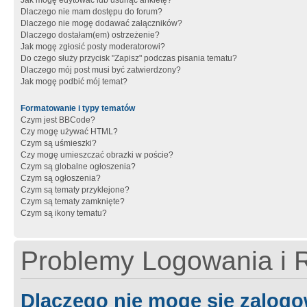
Jak mogę edytować lub usunąć ankietę?
Dlaczego nie mam dostępu do forum?
Dlaczego nie mogę dodawać załączników?
Dlaczego dostałam(em) ostrzeżenie?
Jak mogę zgłosić posty moderatorowi?
Do czego służy przycisk "Zapisz" podczas pisania tematu?
Dlaczego mój post musi być zatwierdzony?
Jak mogę podbić mój temat?
Formatowanie i typy tematów
Czym jest BBCode?
Czy mogę używać HTML?
Czym są uśmieszki?
Czy mogę umieszczać obrazki w poście?
Czym są globalne ogłoszenia?
Czym są ogłoszenia?
Czym są tematy przyklejone?
Czym są tematy zamknięte?
Czym są ikony tematu?
Problemy Logowania i R
Dlaczego nie mogę się zalog