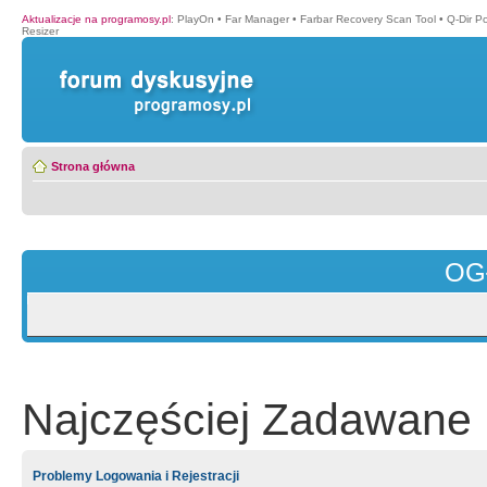
Aktualizacje na programosy.pl
:
PlayOn
•
Far Manager
•
Farbar Recovery Scan Tool
•
Q-Dir P
Resizer
Strona główna
OG
Najczęściej Zadawane 
Problemy Logowania i Rejestracji