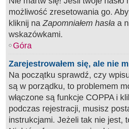
Nie martw się! Jeśli twoje hasło
możliwość zresetowania go. Aby 
kliknij na
Zapomniałem hasła
a n
wskazówkami.
Góra
Zarejestrowałem się, ale nie 
Na początku sprawdź, czy wpisuj
są w porządku, to problemem mo
włączone są funkcje COPPA i kl
podczas rejestracji, musisz pos
instrukcjami. Jeżeli tak nie jes