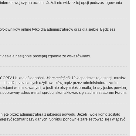
ternetowej czy na uczelni. Jeżeli nie widzisz tej opcji podczas logowania
tkowników online tylko dla administratorów oraz dla siebie. Będziesz
 hasła
a następnie postępuj zgodnie ze wskazówkami.
e COPPA i kliknąłeś odnośnik
Mam mniej niż 13 lat
podczas rejestracji, musisz
kont, bądź przez samych użytkowników, bądź przez administratora, zanim
cjami w nim zawartymi, a jeśli nie otrzymałeś e-maila, to czy jesteś pewien,
ś poprawmy adres e-mail spróbuj skontaktować się z administratorem Forum.
ięte przez administratora z jakiegoś powodu. Jeżeli Twoje konto zostało
iejszyć rozmiar bazy danych. Spróbuj ponownie zarejestrować się i włączyć