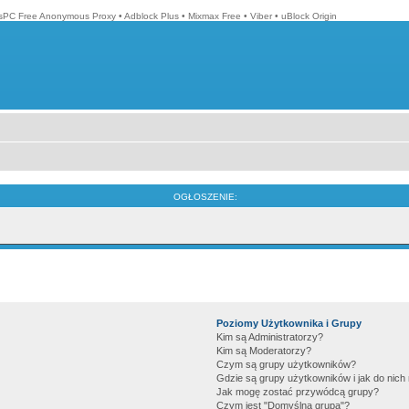
isPC Free Anonymous Proxy
•
Adblock Plus
•
Mixmax Free
•
Viber
•
uBlock Origin
OGŁOSZENIE:
Poziomy Użytkownika i Grupy
Kim są Administratorzy?
Kim są Moderatorzy?
Czym są grupy użytkowników?
Gdzie są grupy użytkowników i jak do nic
Jak mogę zostać przywódcą grupy?
Czym jest "Domyślna grupa"?