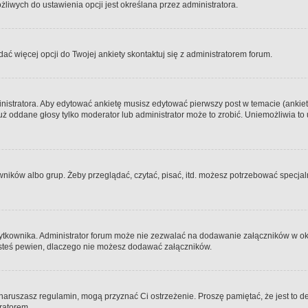
iwych do ustawienia opcji jest określana przez administratora.
dać więcej opcji do Twojej ankiety skontaktuj się z administratorem forum.
nistratora. Aby edytować ankietę musisz edytować pierwszy post w temacie (ankieta
y już oddane głosy tylko moderator lub administrator może to zrobić. Uniemożliwia
ków albo grup. Żeby przeglądać, czytać, pisać, itd. możesz potrzebować specjalny
ytkownika. Administrator forum może nie zezwalać na dodawanie załączników w o
 jesteś pewien, dlaczego nie możesz dodawać załączników.
e naruszasz regulamin, mogą przyznać Ci ostrzeżenie. Proszę pamiętać, że jest to d
tratorem.