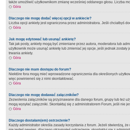
także umożliwić użytkownikom zmianę wcześniej oddanego głosu. Liczba możl
Góra
Dlaczego nie mogę dodać więcej opcji w ankiecie?
Liczba opcji ankiety jest ograniczona przez administratora. Jeśli chciałbyś do
Góra
Jak mogę edytować lub usunąć ankietę?
Tak jak posty, ankiety mogą być zmieniane przez autora, moderatora lub admi
użytkownik może usunąć ankietę lub zmieniać jej opcje, jeśli jednak został
trwania ankiety.
Góra
Dlaczego nie mam dostępu do forum?
Niektóre fora mogą mieć wprowadzone ograniczenia dla określonych użytkowni
więc powinieneś się z nimi skontaktować.
Góra
Dlaczego nie mogę dodawać załączników?
Zezwolenia załączników są przyznawane dla danego forum, grupy lub też uż
mogą wysyłać załączniki. Skontaktuj się z administratorem Forum, jeśli nie
Góra
Dlaczego dostałam(em) ostrzeżenie?
Każdy administrator określa zasady korzystania z forum. Jeżeli stwierdzą, ż
nie jesteś pewien, dlaczego otrzymałeś ostrzeżenie, skontaktuj sie z adminis