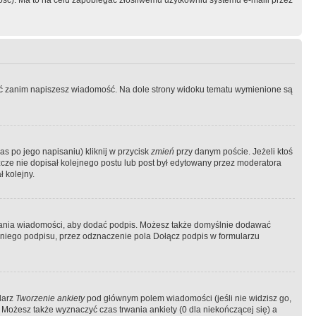
ość). Ma to na celu zapobiegać złośliwemu użytkowniu systemu e-maili przez
ować zanim napiszesz wiadomość. Na dole strony widoku tematu wymienione są
as po jego napisaniu) kliknij w przycisk
zmień
przy danym poście. Jeżeli ktoś
szcze nie dopisał kolejnego postu lub post był edytowany przez moderatora
 kolejny.
łania wiadomości, aby dodać podpis. Możesz także domyślnie dodawać
niego podpisu, przez odznaczenie pola Dołącz podpis w formularzu
larz
Tworzenie ankiety
pod głównym polem wiadomości (jeśli nie widzisz go,
 Możesz także wyznaczyć czas trwania ankiety (0 dla niekończącej się) a