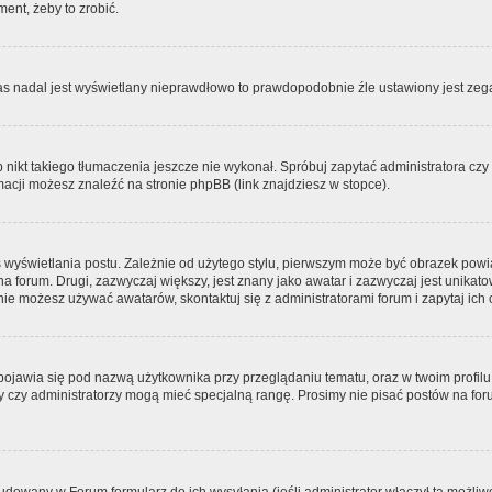
ment, żeby to zrobić.
zas nadal jest wyświetlany nieprawdłowo to prawdopodobnie źle ustawiony jest zega
ikt takiego tłumaczenia jeszcze nie wykonał. Spróbuj zapytać administratora czy m
acji możesz znaleźć na stronie phpBB (link znajdziesz w stopce).
 wyświetlania postu. Zależnie od użytego stylu, pierwszym może być obrazek pow
 na forum. Drugi, zazwyczaj większy, jest znany jako awatar i zazwyczaj jest unik
ie możesz używać awatarów, skontaktuj się z administratorami forum i zapytaj ich 
pojawia się pod nazwą użytkownika przy przeglądaniu tematu, oraz w twoim profilu
zy czy administratorzy mogą mieć specjalną rangę. Prosimy nie pisać postów na for