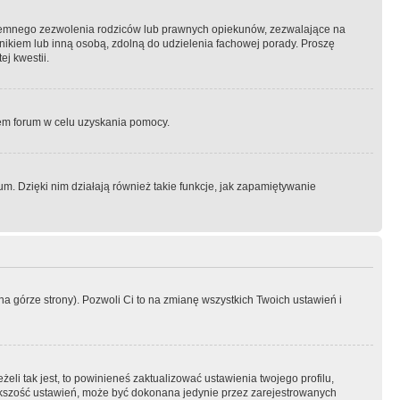
semnego zezwolenia rodziców lub prawnych opiekunów, zezwalające na
awnikiem lub inną osobą, zdolną do udzielenia fachowej porady. Proszę
j kwestii.
orem forum w celu uzyskania pomocy.
. Dzięki nim działają również takie funkcje, jak zapamiętywanie
a górze strony). Pozwoli Ci to na zmianę wszystkich Twoich ustawień i
li tak jest, to powinieneś zaktualizować ustawienia twojego profilu,
większość ustawień, może być dokonana jedynie przez zarejestrowanych