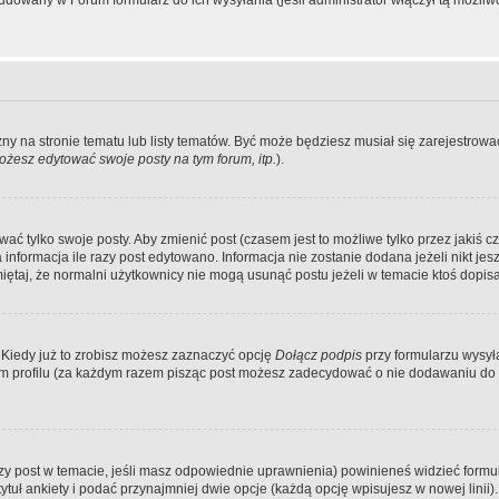
dowany w Forum formularz do ich wysyłania (jeśli administrator włączył tą możliw
zny na stronie tematu lub listy tematów. Być może będziesz musiał się zarejestr
żesz edytować swoje posty na tym forum, itp.
).
 tylko swoje posty. Aby zmienić post (czasem jest to możliwe tylko przez jakiś cz
informacja ile razy post edytowano. Informacja nie zostanie dodana jeżeli nikt je
iętaj, że normalni użytkownicy nie mogą usunąć postu jeżeli w temacie ktoś dopisał
 Kiedy już to zrobisz możesz zaznaczyć opcję
Dołącz podpis
przy formularzu wysy
m profilu (za każdym razem pisząc post możesz zadecydować o nie dodawaniu do 
wszy post w temacie, jeśli masz odpowiednie uprawnienia) powinieneś widzieć formu
uł ankiety i podać przynajmniej dwie opcje (każdą opcję wpisujesz w nowej linii).