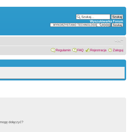
Wyszukiwarka Forum
Regulamin
FAQ
Rejestracja
Zaloguj
h mogę dołączyć?