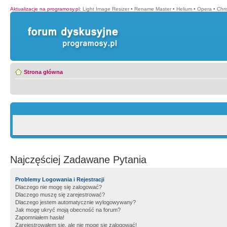
Aktualizacje na programosy.pl
:
Light Image Resizer
•
Rename Master
•
Helium
•
Opera
•
Chr
Strona główna
Najczęściej Zadawane Pytania
Problemy Logowania i Rejestracji
Dlaczego nie mogę się zalogować?
Dlaczego muszę się zarejestrować?
Dlaczego jestem automatycznie wylogowywany?
Jak mogę ukryć moją obecność na forum?
Zapomniałem hasła!
Zarejestrowałem się, ale nie mogę się zalogować!