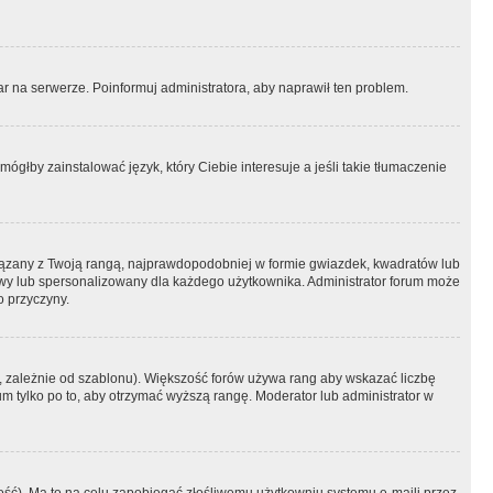
r na serwerze. Poinformuj administratora, aby naprawił ten problem.
ógłby zainstalować język, który Ciebie interesuje a jeśli takie tłumaczenie
iązany z Twoją rangą, najprawdopodobniej w formie gwiazdek, kwadratów lub
atowy lub spersonalizowany dla każdego użytkownika. Administrator forum może
o przyczyny.
, zależnie od szablonu). Większość forów używa rang aby wskazać liczbę
um tylko po to, aby otrzymać wyższą rangę. Moderator lub administrator w