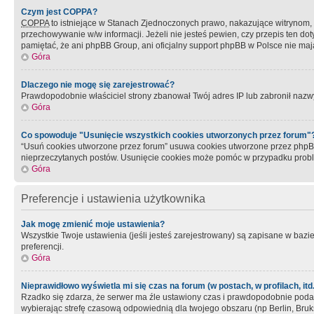
Czym jest COPPA?
COPPA
to istniejące w Stanach Zjednoczonych prawo, nakazujące witrynom
przechowywanie w/w informacji. Jeżeli nie jesteś pewien, czy przepis ten dot
pamiętać, że ani phpBB Group, ani oficjalny support phpBB w Polsce nie mają
Góra
Dlaczego nie mogę się zarejestrować?
Prawdopodobnie właściciel strony zbanował Twój adres IP lub zabronił nazwy 
Góra
Co spowoduje "Usunięcie wszystkich cookies utworzonych przez forum"
“Usuń cookies utworzone przez forum” usuwa cookies utworzone przez phpBB3
nieprzeczytanych postów. Usunięcie cookies może pomóc w przypadku pro
Góra
Preferencje i ustawienia użytkownika
Jak mogę zmienić moje ustawienia?
Wszystkie Twoje ustawienia (jeśli jesteś zarejestrowany) są zapisane w bazie 
preferencji.
Góra
Nieprawidłowo wyświetla mi się czas na forum (w postach, w profilach, itd.
Rzadko się zdarza, że serwer ma źle ustawiony czas i prawdopodobnie podane 
wybierając strefę czasową odpowiednią dla twojego obszaru (np Berlin, Bruk