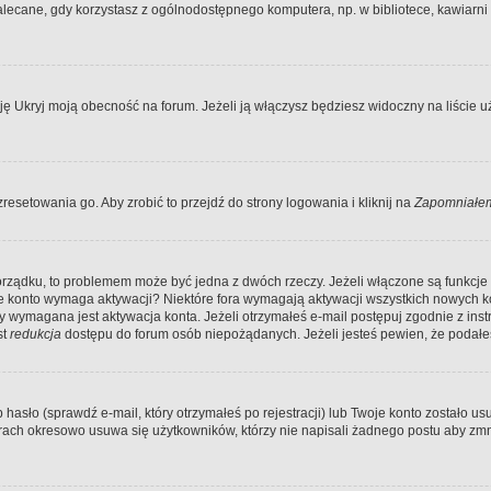
ecane, gdy korzystasz z ogólnodostępnego komputera, np. w bibliotece, kawiarni in
Ukryj moją obecność na forum. Jeżeli ją włączysz będziesz widoczny na liście uży
resetowania go. Aby zrobić to przejdź do strony logowania i kliknij na
Zapomniałem
porządku, to problemem może być jedna z dwóch rzeczy. Jeżeli włączone są funkcj
twoje konto wymaga aktywacji? Niektóre fora wymagają aktywacji wszystkich nowych 
wymagana jest aktywacja konta. Jeżeli otrzymałeś e-mail postępuj zgodnie z instruk
st
redukcja
dostępu do forum osób niepożądanych. Jeżeli jesteś pewien, że podałe
o (sprawdź e-mail, który otrzymałeś po rejestracji) lub Twoje konto zostało usun
rach okresowo usuwa się użytkowników, którzy nie napisali żadnego postu aby zmn