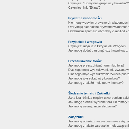
Czym jest "Domyślna grupa użytkownika"?
Czym jest link "Ekipa"?
Prywatne wiadomości
Nie mogę wysyłać prywatnych wiadomości
Otrzymuję niechciane prywatne wiadomośc
Odebrałem spam lub obraźliwy e-mail od ko
Przyjaciele i wrogowie
Czym jest moja lista Przyjaciół i Wrogów?
Jak mogę dodać / usunąć użytkowników z mo
Przeszukiwanie forów
Jak mogę przeszukiwać forum lub fora?
Dlaczego moje wyszukiwanie nie zwraca 
Dlaczego moje wyszukiwanie zwraca pustą
Jak mogę wyszukać użytkowników?
Jak mogę znaleźć moje posty i tematy?
Śledzenie tematu i Zakładki
Jaka jest różnica między utworzeniem zakł
Jak mogę śledzić wybrane fora lub tematy?
Jak mogę usunąć moje śledzenia?
Załączniki
Jak mogę odnaleźć wszystkie moje załączn
Jak mogę znaleźć wszystkie moje załączni