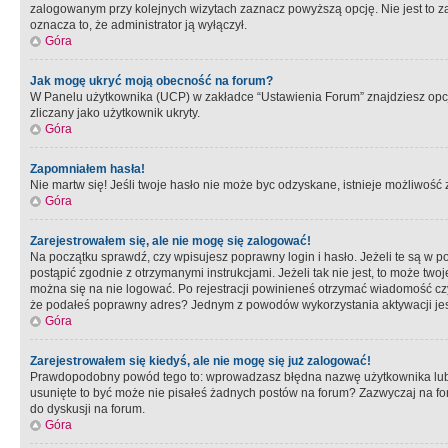
zalogowanym przy kolejnych wizytach zaznacz powyższą opcję. Nie jest to zal
oznacza to, że administrator ją wyłączył.
Góra
Jak mogę ukryć moją obecność na forum?
W Panelu użytkownika (UCP) w zakładce “Ustawienia Forum” znajdziesz opcję 
zliczany jako użytkownik ukryty.
Góra
Zapomniałem hasła!
Nie martw się! Jeśli twoje hasło nie może byc odzyskane, istnieje możliwość z
Góra
Zarejestrowałem się, ale nie mogę się zalogować!
Na początku sprawdź, czy wpisujesz poprawny login i hasło. Jeżeli te są w 
postąpić zgodnie z otrzymanymi instrukcjami. Jeżeli tak nie jest, to może 
można się na nie logować. Po rejestracji powinieneś otrzymać wiadomość czy 
że podałeś poprawny adres? Jednym z powodów wykorzystania aktywacji je
Góra
Zarejestrowałem się kiedyś, ale nie mogę się już zalogować!
Prawdopodobny powód tego to: wprowadzasz błędna nazwę użytkownika lub hasł
usunięte to być może nie pisałeś żadnych postów na forum? Zazwyczaj na fo
do dyskusji na forum.
Góra