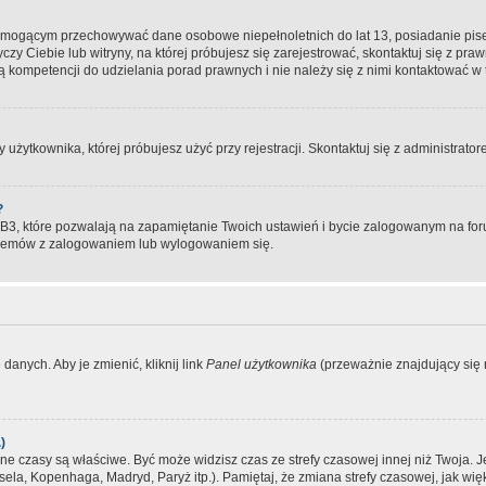
, mogącym przechowywać dane osobowe niepełnoletnich do lat 13, posiadanie pi
yczy Ciebie lub witryny, na której próbujesz się zarejestrować, skontaktuj się z pr
 kompetencji do udzielania porad prawnych i nie należy się z nimi kontaktować w te
użytkownika, której próbujesz użyć przy rejestracji. Skontaktuj się z administrat
?
, które pozwalają na zapamiętanie Twoich ustawień i bycie zalogowanym na forum
blemów z zalogowaniem lub wylogowaniem się.
danych. Aby je zmienić, kliknij link
Panel użytkownika
(przeważnie znajdujący się n
)
czasy są właściwe. Być może widzisz czas ze strefy czasowej innej niż Twoja. Jeże
sela, Kopenhaga, Madryd, Paryż itp.). Pamiętaj, że zmiana strefy czasowej, jak 