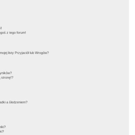
!
i!
goś z tego forum!
jej listy Przyjaciół lub Wrogów?
wyników?
 stronę!?
adki a śledzeniem?
iki?
ki?