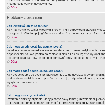
Tylko zarejestrowani użytkownicy mogą wysyłać e-maile do ludzi poprzez wbu
niezarejestrowanych użytkowników.
Góra
Problemy z pisaniem
Jak utworzyć temat na forum?
Aby napisać nowy temat w jednym z forów, kliknij odpowiedni przycisk widoc
dostępne dla Ciebie opcje ((
YMożesz zakładać nowe tematy na tym forum, Mo
Góra
Jak mogę wyedytować lub usunąć posta?
Jeżeli nie jesteś administratorem ani moderatorem możesz edytować lub usuwać
odpowiedział na Twój post to po zapisaniu zmian na dole będzie wyświetlana 
lub administratora (powinni oni poinformować dlaczego dokonali edycji). Pam
Góra
Jak mogę dodać podpis do mojego postu?
Aby dodać podpis do postu po pierwsze musisz go utworzyć w swoim profilu.
podpis do wszystkich swoich postów zaznaczając odpowiednią opcję w swoi
wysyłania wiadomości)
Góra
Jak mogę utworzyć ankietę?
Tworzenie ankiet jest proste, kiedy piszesz nowy temat (lub zmieniasz pier
to prawdopodobnie nie masz uprawnień do tworzenia ankiet). Musisz podać tyt