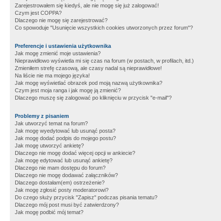
Zarejestrowałem się kiedyś, ale nie mogę się już zalogować!
Czym jest COPPA?
Dlaczego nie mogę się zarejestrować?
Co spowoduje "Usunięcie wszystkich cookies utworzonych przez forum"?
Preferencje i ustawienia użytkownika
Jak mogę zmienić moje ustawienia?
Nieprawidłowo wyświetla mi się czas na forum (w postach, w profilach, itd.)
Zmieniłem strefę czasową, ale czasy nadal są nieprawidłowe!
Na liście nie ma mojego języka!
Jak mogę wyświetlać obrazek pod moją nazwą użytkownika?
Czym jest moja ranga i jak mogę ją zmienić?
Dlaczego muszę się zalogować po kliknięciu w przycisk "e-mail"?
Problemy z pisaniem
Jak utworzyć temat na forum?
Jak mogę wyedytować lub usunąć posta?
Jak mogę dodać podpis do mojego postu?
Jak mogę utworzyć ankietę?
Dlaczego nie mogę dodać więcej opcji w ankiecie?
Jak mogę edytować lub usunąć ankietę?
Dlaczego nie mam dostępu do forum?
Dlaczego nie mogę dodawać załączników?
Dlaczego dostałam(em) ostrzeżenie?
Jak mogę zgłosić posty moderatorowi?
Do czego służy przycisk "Zapisz" podczas pisania tematu?
Dlaczego mój post musi być zatwierdzony?
Jak mogę podbić mój temat?