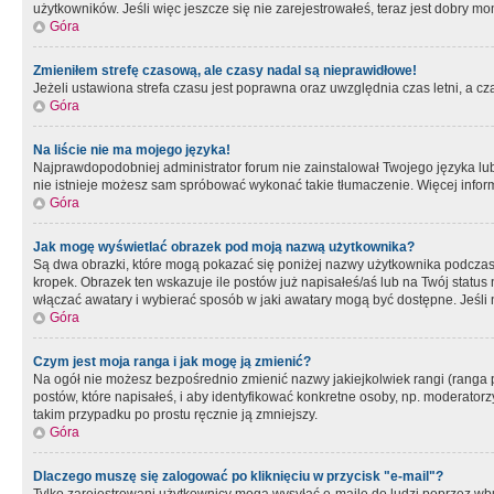
użytkowników. Jeśli więc jeszcze się nie zarejestrowałeś, teraz jest dobry mo
Góra
Zmieniłem strefę czasową, ale czasy nadal są nieprawidłowe!
Jeżeli ustawiona strefa czasu jest poprawna oraz uwzględnia czas letni, a c
Góra
Na liście nie ma mojego języka!
Najprawdopodobniej administrator forum nie zainstalował Twojego języka lub n
nie istnieje możesz sam spróbować wykonać takie tłumaczenie. Więcej inform
Góra
Jak mogę wyświetlać obrazek pod moją nazwą użytkownika?
Są dwa obrazki, które mogą pokazać się poniżej nazwy użytkownika podczas
kropek. Obrazek ten wskazuje ile postów już napisałeś/aś lub na Twój status
włączać awatary i wybierać sposób w jaki awatary mogą być dostępne. Jeśli n
Góra
Czym jest moja ranga i jak mogę ją zmienić?
Na ogół nie możesz bezpośrednio zmienić nazwy jakiejkolwiek rangi (ranga 
postów, które napisałeś, i aby identyfikować konkretne osoby, np. moderator
takim przypadku po prostu ręcznie ją zmniejszy.
Góra
Dlaczego muszę się zalogować po kliknięciu w przycisk "e-mail"?