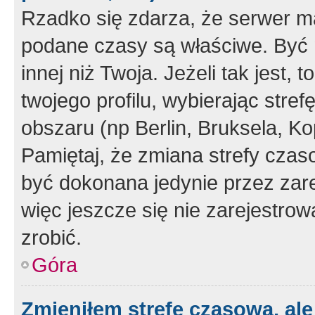
Rzadko się zdarza, że serwer m
podane czasy są właściwe. Być 
innej niż Twoja. Jeżeli tak jest,
twojego profilu, wybierając str
obszaru (np Berlin, Bruksela, Ko
Pamiętaj, że zmiana strefy czas
być dokonana jedynie przez zar
więc jeszcze się nie zarejestrow
zrobić.
Góra
Zmieniłem strefę czasową, ale