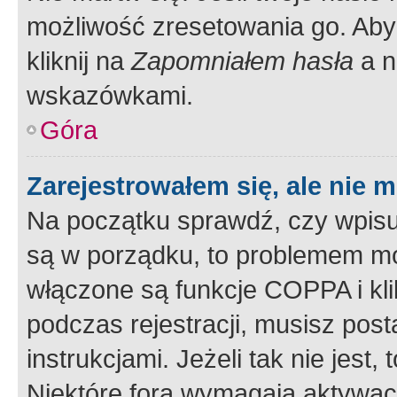
możliwość zresetowania go. Aby 
kliknij na
Zapomniałem hasła
a n
wskazówkami.
Góra
Zarejestrowałem się, ale nie 
Na początku sprawdź, czy wpisuj
są w porządku, to problemem mo
włączone są funkcje COPPA i kl
podczas rejestracji, musisz pos
instrukcjami. Jeżeli tak nie jes
Niektóre fora wymagają aktywac