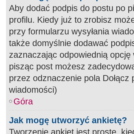
Aby dodać podpis do postu po 
profilu. Kiedy już to zrobisz m
przy formularzu wysyłania wiad
także domyślnie dodawać podpi
zaznaczając odpowiednią opcję 
pisząc post możesz zadecydowa
przez odznaczenie pola Dołącz 
wiadomości)
Góra
Jak mogę utworzyć ankietę?
Tworzenie ankiet jest proste, ki