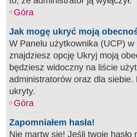
to, że administrator ją wyłączył.
Góra
Jak mogę ukryć moją obecno
W Panelu użytkownika (UCP) w 
znajdziesz opcję Ukryj moją obe
będziesz widoczny na liście użyt
administratorów oraz dla siebie.
ukryty.
Góra
Zapomniałem hasła!
Nie martw się! Jeśli twoje hasło