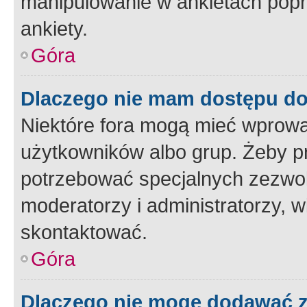
manipulowanie w ankietach popr
ankiety.
Góra
Dlaczego nie mam dostępu d
Niektóre fora mogą mieć wprowa
użytkowników albo grup. Żeby pr
potrzebować specjalnych zezwole
moderatorzy i administratorzy, w
skontaktować.
Góra
Dlaczego nie mogę dodawać 