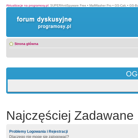
Aktualizacje na programosy.pl
:
SUPERAntiSpyware Free
•
MailWasher Pro
•
GS-Calc
•
GS-B
Strona główna
OG
Najczęściej Zadawane 
Problemy Logowania i Rejestracji
Dlaczego nie mogę się zalogować?