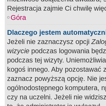
Rejestracja zajmie Ci chwilę wi
Góra
Dlaczego jestem automatycz
Jeżeli nie zaznaczysz opcji
Zalo
wizycie
podczas logowania będzi
podczas tej wizyty. Uniemożliwi
kogoś innego. Aby pozostawać 
zaznacz powyższą opcję. Nie jes
ogólnodostępnego komputera, np.
czy na uczelni. Jeżeli nie widzi