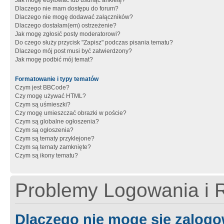
Jak mogę edytować lub usunąć ankietę?
Dlaczego nie mam dostępu do forum?
Dlaczego nie mogę dodawać załączników?
Dlaczego dostałam(em) ostrzeżenie?
Jak mogę zgłosić posty moderatorowi?
Do czego służy przycisk "Zapisz" podczas pisania tematu?
Dlaczego mój post musi być zatwierdzony?
Jak mogę podbić mój temat?
Formatowanie i typy tematów
Czym jest BBCode?
Czy mogę używać HTML?
Czym są uśmieszki?
Czy mogę umieszczać obrazki w poście?
Czym są globalne ogłoszenia?
Czym są ogłoszenia?
Czym są tematy przyklejone?
Czym są tematy zamknięte?
Czym są ikony tematu?
Problemy Logowania i R
Dlaczego nie mogę się zalog