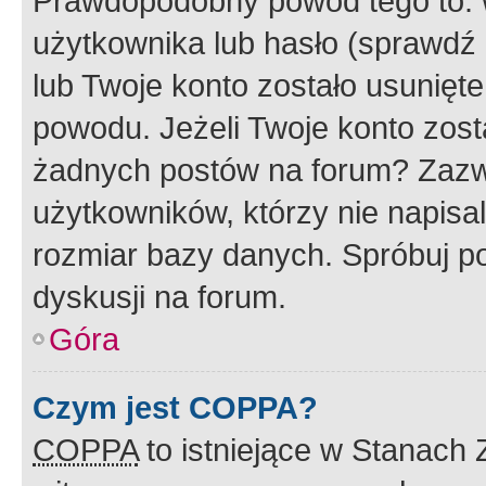
Prawdopodobny powód tego to:
użytkownika lub hasło (sprawdź e
lub Twoje konto zostało usunięte
powodu. Jeżeli Twoje konto zost
żadnych postów na forum? Zazw
użytkowników, którzy nie napisa
rozmiar bazy danych. Spróbuj po
dyskusji na forum.
Góra
Czym jest COPPA?
COPPA
to istniejące w Stanach