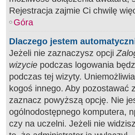
Rejestracja zajmie Ci chwilę wi
Góra
Dlaczego jestem automatycz
Jeżeli nie zaznaczysz opcji
Zalo
wizycie
podczas logowania będzi
podczas tej wizyty. Uniemożliwi
kogoś innego. Aby pozostawać 
zaznacz powyższą opcję. Nie jes
ogólnodostępnego komputera, np.
czy na uczelni. Jeżeli nie widzi