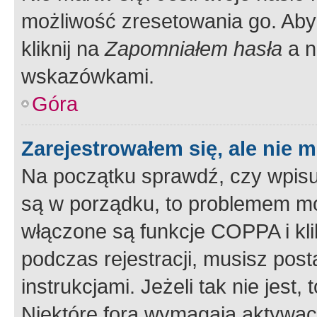
możliwość zresetowania go. Aby 
kliknij na
Zapomniałem hasła
a n
wskazówkami.
Góra
Zarejestrowałem się, ale nie 
Na początku sprawdź, czy wpisuj
są w porządku, to problemem mo
włączone są funkcje COPPA i kl
podczas rejestracji, musisz pos
instrukcjami. Jeżeli tak nie jes
Niektóre fora wymagają aktywac