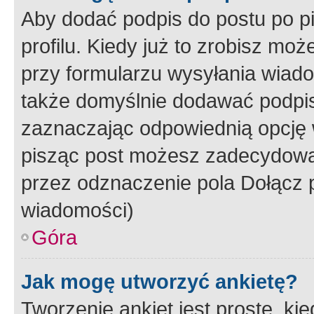
Aby dodać podpis do postu po 
profilu. Kiedy już to zrobisz m
przy formularzu wysyłania wiad
także domyślnie dodawać podpi
zaznaczając odpowiednią opcję 
pisząc post możesz zadecydowa
przez odznaczenie pola Dołącz 
wiadomości)
Góra
Jak mogę utworzyć ankietę?
Tworzenie ankiet jest proste, ki