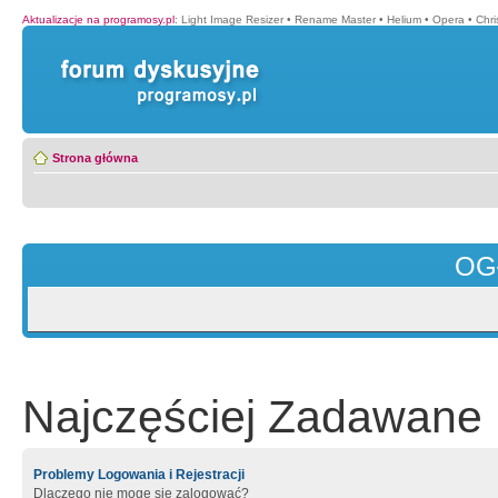
Aktualizacje na programosy.pl
:
Light Image Resizer
•
Rename Master
•
Helium
•
Opera
•
Chr
Strona główna
OG
Najczęściej Zadawane 
Problemy Logowania i Rejestracji
Dlaczego nie mogę się zalogować?