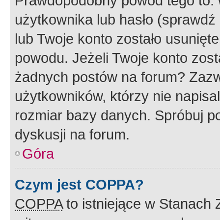
Prawdopodobny powód tego to:
użytkownika lub hasło (sprawdź e
lub Twoje konto zostało usunięte
powodu. Jeżeli Twoje konto zost
żadnych postów na forum? Zazw
użytkowników, którzy nie napisa
rozmiar bazy danych. Spróbuj po
dyskusji na forum.
Góra
Czym jest COPPA?
COPPA
to istniejące w Stanach