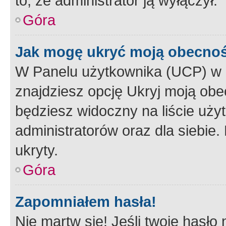
to, że administrator ją wyłączył.
Góra
Jak mogę ukryć moją obecno
W Panelu użytkownika (UCP) w 
znajdziesz opcję Ukryj moją obe
będziesz widoczny na liście użyt
administratorów oraz dla siebie.
ukryty.
Góra
Zapomniałem hasła!
Nie martw się! Jeśli twoje hasło