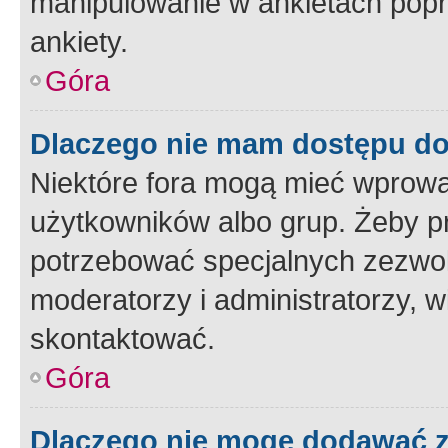
manipulowanie w ankietach popr
ankiety.
Góra
Dlaczego nie mam dostępu d
Niektóre fora mogą mieć wprowa
użytkowników albo grup. Żeby pr
potrzebować specjalnych zezwole
moderatorzy i administratorzy, w
skontaktować.
Góra
Dlaczego nie mogę dodawać 