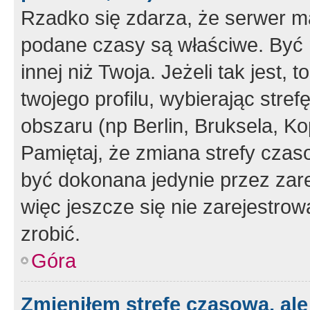
Rzadko się zdarza, że serwer m
podane czasy są właściwe. Być 
innej niż Twoja. Jeżeli tak jest,
twojego profilu, wybierając str
obszaru (np Berlin, Bruksela, Ko
Pamiętaj, że zmiana strefy czas
być dokonana jedynie przez zar
więc jeszcze się nie zarejestrow
zrobić.
Góra
Zmieniłem strefę czasową, ale