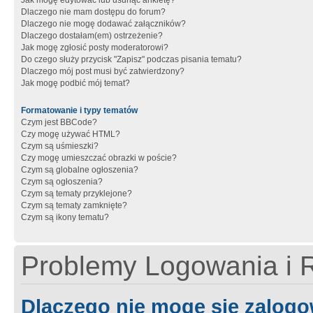
Jak mogę edytować lub usunąć ankietę?
Dlaczego nie mam dostępu do forum?
Dlaczego nie mogę dodawać załączników?
Dlaczego dostałam(em) ostrzeżenie?
Jak mogę zgłosić posty moderatorowi?
Do czego służy przycisk "Zapisz" podczas pisania tematu?
Dlaczego mój post musi być zatwierdzony?
Jak mogę podbić mój temat?
Formatowanie i typy tematów
Czym jest BBCode?
Czy mogę używać HTML?
Czym są uśmieszki?
Czy mogę umieszczać obrazki w poście?
Czym są globalne ogłoszenia?
Czym są ogłoszenia?
Czym są tematy przyklejone?
Czym są tematy zamknięte?
Czym są ikony tematu?
Problemy Logowania i R
Dlaczego nie mogę się zalog