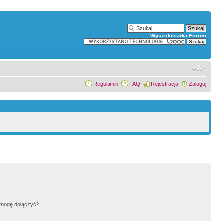
Wyszukiwarka Forum
Regulamin
FAQ
Rejestracja
Zaloguj
h mogę dołączyć?