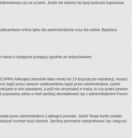
ternetowej czy na uczelni. Jeżeli nie widzisz tej opcji podczas logowania
tkowników online tylko dla administratorów oraz dla siebie. Będziesz
 hasła
a następnie postępuj zgodnie ze wskazówkami.
e COPPA i kliknąłeś odnośnik
Mam mniej niż 13 lat
podczas rejestracji, musisz
kont, bądź przez samych użytkowników, bądź przez administratora, zanim
cjami w nim zawartymi, a jeśli nie otrzymałeś e-maila, to czy jesteś pewien,
ś poprawmy adres e-mail spróbuj skontaktować się z administratorem Forum.
ięte przez administratora z jakiegoś powodu. Jeżeli Twoje konto zostało
iejszyć rozmiar bazy danych. Spróbuj ponownie zarejestrować się i włączyć