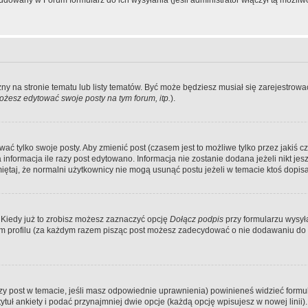
dowany w Forum formularz do ich wysyłania (jeśli administrator włączył tą możliw
zny na stronie tematu lub listy tematów. Być może będziesz musiał się zarejestr
żesz edytować swoje posty na tym forum, itp.
).
 tylko swoje posty. Aby zmienić post (czasem jest to możliwe tylko przez jakiś cz
informacja ile razy post edytowano. Informacja nie zostanie dodana jeżeli nikt je
iętaj, że normalni użytkownicy nie mogą usunąć postu jeżeli w temacie ktoś dopisał
 Kiedy już to zrobisz możesz zaznaczyć opcję
Dołącz podpis
przy formularzu wysy
m profilu (za każdym razem pisząc post możesz zadecydować o nie dodawaniu do 
wszy post w temacie, jeśli masz odpowiednie uprawnienia) powinieneś widzieć formu
uł ankiety i podać przynajmniej dwie opcje (każdą opcję wpisujesz w nowej linii).