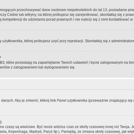
, mogącym przechowywać dane osobowe niepełnoletnich do lat 13, posiadanie pi
yczy Ciebie lub witryny, na której próbujesz się zarejestrować, skontaktuj się z pr
 kompetencji do udzielania porad prawnych i nie należy się z nimi kontaktować w te
użytkownika, której próbujesz użyć przy rejestracji. Skontaktuj się z administrat
?
, które pozwalają na zapamiętanie Twoich ustawień i bycie zalogowanym na forum
blemów z zalogowaniem lub wylogowaniem się.
danych. Aby je zmienić, kliknij link
Panel użytkownika
(przeważnie znajdujący się n
)
czasy są właściwe. Być może widzisz czas ze strefy czasowej innej niż Twoja. Jeże
sela, Kopenhaga, Madryd, Paryż itp.). Pamiętaj, że zmiana strefy czasowej, jak 