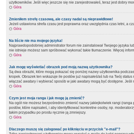
użytkowników. Jeśli więc jeszcze się nie zarejestrowałeś, teraz jest dobry mo
Góra
Zmieniłem strefę czasową, ale czasy nadal są nieprawidłowe!
Jeżeli ustawiona strefa czasu jest poprawna oraz uwzględnia czas letni, a c
Góra
Na liście nie ma mojego języka!
Najprawdopodobniej administrator forum nie zainstalował Twojego języka lub n
nie istnieje możesz sam spróbować wykonać takie tłumaczenie. Więcej inform
Góra
Jak mogę wyświetlać obrazek pod moją nazwą użytkownika?
Są dwa obrazki, które mogą pokazać się poniżej nazwy użytkownika podczas
kropek. Obrazek ten wskazuje ile postów już napisałeś/aś lub na Twój status
włączać awatary i wybierać sposób w jaki awatary mogą być dostępne. Jeśli n
Góra
Czym jest moja ranga i jak mogę ją zmienić?
Na ogół nie możesz bezpośrednio zmienić nazwy jakiejkolwiek rangi (ranga 
postów, które napisałeś, i aby identyfikować konkretne osoby, np. moderator
takim przypadku po prostu ręcznie ją zmniejszy.
Góra
Dlaczego muszę się zalogować po kliknięciu w przycisk "e-mail"?