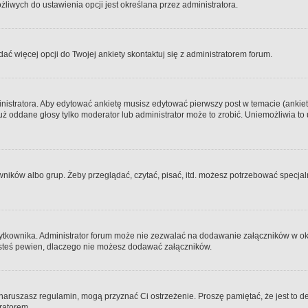
iwych do ustawienia opcji jest określana przez administratora.
dać więcej opcji do Twojej ankiety skontaktuj się z administratorem forum.
nistratora. Aby edytować ankietę musisz edytować pierwszy post w temacie (ankieta
y już oddane głosy tylko moderator lub administrator może to zrobić. Uniemożliwia
ków albo grup. Żeby przeglądać, czytać, pisać, itd. możesz potrzebować specjalny
ytkownika. Administrator forum może nie zezwalać na dodawanie załączników w o
 jesteś pewien, dlaczego nie możesz dodawać załączników.
e naruszasz regulamin, mogą przyznać Ci ostrzeżenie. Proszę pamiętać, że jest to d
tratorem.