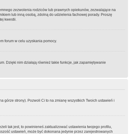
semnego zezwolenia rodziców lub prawnych opiekunów, zezwalające na
awnikiem lub inną osobą, zdolną do udzielenia fachowej porady. Proszę
j kwestii.
orem forum w celu uzyskania pomocy.
. Dzięki nim działają również takie funkcje, jak zapamiętywanie
a górze strony). Pozwoli Ci to na zmianę wszystkich Twoich ustawień i
li tak jest, to powinieneś zaktualizować ustawienia twojego profilu,
większość ustawień, może być dokonana jedynie przez zarejestrowanych