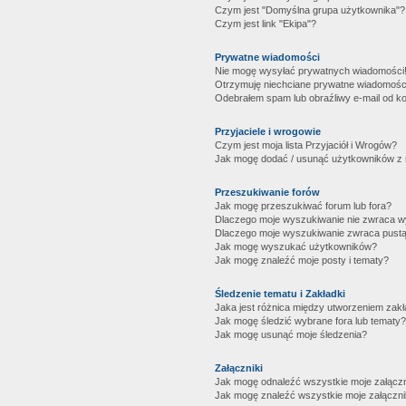
Czym jest "Domyślna grupa użytkownika"?
Czym jest link "Ekipa"?
Prywatne wiadomości
Nie mogę wysyłać prywatnych wiadomości
Otrzymuję niechciane prywatne wiadomośc
Odebrałem spam lub obraźliwy e-mail od ko
Przyjaciele i wrogowie
Czym jest moja lista Przyjaciół i Wrogów?
Jak mogę dodać / usunąć użytkowników z mo
Przeszukiwanie forów
Jak mogę przeszukiwać forum lub fora?
Dlaczego moje wyszukiwanie nie zwraca 
Dlaczego moje wyszukiwanie zwraca pustą
Jak mogę wyszukać użytkowników?
Jak mogę znaleźć moje posty i tematy?
Śledzenie tematu i Zakładki
Jaka jest różnica między utworzeniem zakł
Jak mogę śledzić wybrane fora lub tematy?
Jak mogę usunąć moje śledzenia?
Załączniki
Jak mogę odnaleźć wszystkie moje załączn
Jak mogę znaleźć wszystkie moje załączni