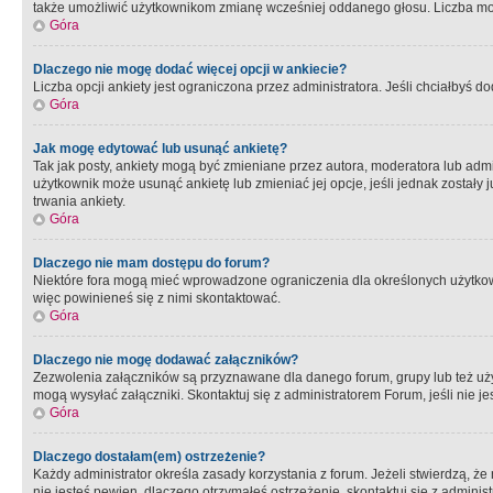
także umożliwić użytkownikom zmianę wcześniej oddanego głosu. Liczba możl
Góra
Dlaczego nie mogę dodać więcej opcji w ankiecie?
Liczba opcji ankiety jest ograniczona przez administratora. Jeśli chciałbyś do
Góra
Jak mogę edytować lub usunąć ankietę?
Tak jak posty, ankiety mogą być zmieniane przez autora, moderatora lub admi
użytkownik może usunąć ankietę lub zmieniać jej opcje, jeśli jednak został
trwania ankiety.
Góra
Dlaczego nie mam dostępu do forum?
Niektóre fora mogą mieć wprowadzone ograniczenia dla określonych użytkowni
więc powinieneś się z nimi skontaktować.
Góra
Dlaczego nie mogę dodawać załączników?
Zezwolenia załączników są przyznawane dla danego forum, grupy lub też uż
mogą wysyłać załączniki. Skontaktuj się z administratorem Forum, jeśli nie
Góra
Dlaczego dostałam(em) ostrzeżenie?
Każdy administrator określa zasady korzystania z forum. Jeżeli stwierdzą, ż
nie jesteś pewien, dlaczego otrzymałeś ostrzeżenie, skontaktuj sie z adminis