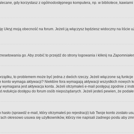
ecane, gdy korzystasz z ogólnodostępnego komputera, np. w bibliotece, kawiarni in
Ukryj moją obecność na forum. Jeżeli ją włączysz będziesz widoczny na liście uży
resetowania go. Aby zrobić to przejdź do strony logowania i kliknij na
Zapomniałem
porządku, to problemem może być jedna z dwóch rzeczy. Jeżeli włączone są funkcj
twoje konto wymaga aktywacji? Niektóre fora wymagają aktywacji wszystkich nowych 
wymagana jest aktywacja konta. Jeżeli otrzymałeś e-mail postępuj zgodnie z instruk
st
redukcja
dostępu do forum osób niepożądanych. Jeżeli jesteś pewien, że podałe
o (sprawdź e-mail, który otrzymałeś po rejestracji) lub Twoje konto zostało usun
rach okresowo usuwa się użytkowników, którzy nie napisali żadnego postu aby zmn