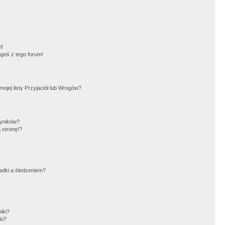
!
i!
goś z tego forum!
jej listy Przyjaciół lub Wrogów?
wyników?
 stronę!?
adki a śledzeniem?
iki?
ki?