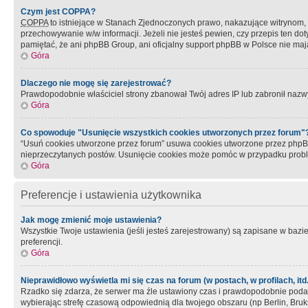
Czym jest COPPA?
COPPA
to istniejące w Stanach Zjednoczonych prawo, nakazujące witrynom
przechowywanie w/w informacji. Jeżeli nie jesteś pewien, czy przepis ten dot
pamiętać, że ani phpBB Group, ani oficjalny support phpBB w Polsce nie mają
Góra
Dlaczego nie mogę się zarejestrować?
Prawdopodobnie właściciel strony zbanował Twój adres IP lub zabronił nazwy 
Góra
Co spowoduje "Usunięcie wszystkich cookies utworzonych przez forum"
“Usuń cookies utworzone przez forum” usuwa cookies utworzone przez phpBB3
nieprzeczytanych postów. Usunięcie cookies może pomóc w przypadku pro
Góra
Preferencje i ustawienia użytkownika
Jak mogę zmienić moje ustawienia?
Wszystkie Twoje ustawienia (jeśli jesteś zarejestrowany) są zapisane w bazie 
preferencji.
Góra
Nieprawidłowo wyświetla mi się czas na forum (w postach, w profilach, itd.
Rzadko się zdarza, że serwer ma źle ustawiony czas i prawdopodobnie podane 
wybierając strefę czasową odpowiednią dla twojego obszaru (np Berlin, Bruk