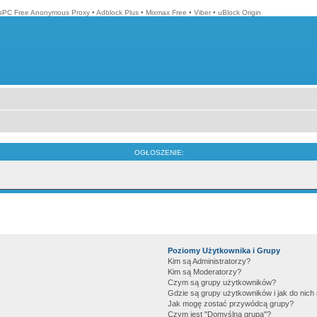
isPC Free Anonymous Proxy
•
Adblock Plus
•
Mixmax Free
•
Viber
•
uBlock Origin
OGŁOSZENIE:
Poziomy Użytkownika i Grupy
Kim są Administratorzy?
Kim są Moderatorzy?
Czym są grupy użytkowników?
Gdzie są grupy użytkowników i jak do nic
Jak mogę zostać przywódcą grupy?
Czym jest "Domyślna grupa"?