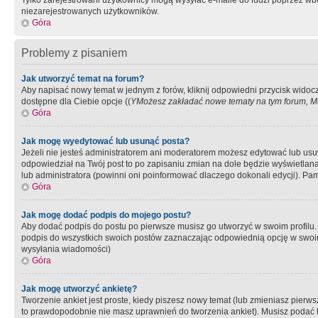
Tylko zarejestrowani użytkownicy mogą wysyłać e-maile do ludzi poprzez wbu
niezarejestrowanych użytkowników.
Góra
Problemy z pisaniem
Jak utworzyć temat na forum?
Aby napisać nowy temat w jednym z forów, kliknij odpowiedni przycisk widoc
dostępne dla Ciebie opcje ((
YMożesz zakładać nowe tematy na tym forum, Mo
Góra
Jak mogę wyedytować lub usunąć posta?
Jeżeli nie jesteś administratorem ani moderatorem możesz edytować lub usuwać
odpowiedział na Twój post to po zapisaniu zmian na dole będzie wyświetlana 
lub administratora (powinni oni poinformować dlaczego dokonali edycji). Pam
Góra
Jak mogę dodać podpis do mojego postu?
Aby dodać podpis do postu po pierwsze musisz go utworzyć w swoim profilu.
podpis do wszystkich swoich postów zaznaczając odpowiednią opcję w swoi
wysyłania wiadomości)
Góra
Jak mogę utworzyć ankietę?
Tworzenie ankiet jest proste, kiedy piszesz nowy temat (lub zmieniasz pier
to prawdopodobnie nie masz uprawnień do tworzenia ankiet). Musisz podać tyt