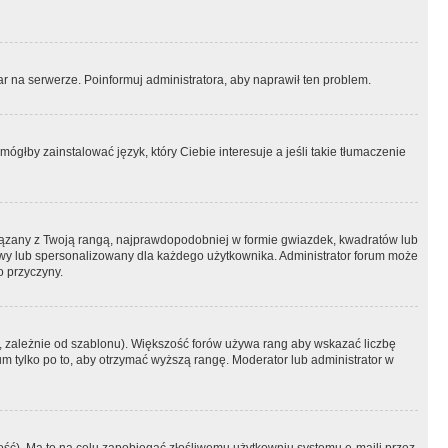
r na serwerze. Poinformuj administratora, aby naprawił ten problem.
ógłby zainstalować język, który Ciebie interesuje a jeśli takie tłumaczenie
iązany z Twoją rangą, najprawdopodobniej w formie gwiazdek, kwadratów lub
atowy lub spersonalizowany dla każdego użytkownika. Administrator forum może
o przyczyny.
, zależnie od szablonu). Większość forów używa rang aby wskazać liczbę
um tylko po to, aby otrzymać wyższą rangę. Moderator lub administrator w