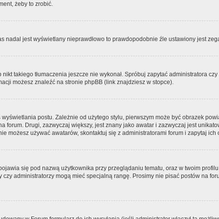
ment, żeby to zrobić.
zas nadal jest wyświetlany nieprawdłowo to prawdopodobnie źle ustawiony jest zega
ikt takiego tłumaczenia jeszcze nie wykonał. Spróbuj zapytać administratora czy m
acji możesz znaleźć na stronie phpBB (link znajdziesz w stopce).
 wyświetlania postu. Zależnie od użytego stylu, pierwszym może być obrazek pow
 na forum. Drugi, zazwyczaj większy, jest znany jako awatar i zazwyczaj jest unik
ie możesz używać awatarów, skontaktuj się z administratorami forum i zapytaj ich 
pojawia się pod nazwą użytkownika przy przeglądaniu tematu, oraz w twoim profilu
zy czy administratorzy mogą mieć specjalną rangę. Prosimy nie pisać postów na for