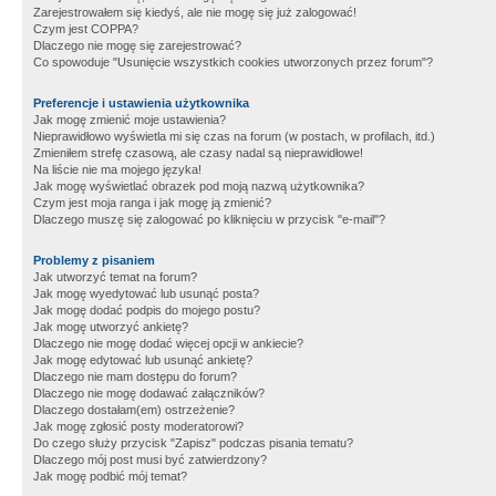
Zarejestrowałem się kiedyś, ale nie mogę się już zalogować!
Czym jest COPPA?
Dlaczego nie mogę się zarejestrować?
Co spowoduje "Usunięcie wszystkich cookies utworzonych przez forum"?
Preferencje i ustawienia użytkownika
Jak mogę zmienić moje ustawienia?
Nieprawidłowo wyświetla mi się czas na forum (w postach, w profilach, itd.)
Zmieniłem strefę czasową, ale czasy nadal są nieprawidłowe!
Na liście nie ma mojego języka!
Jak mogę wyświetlać obrazek pod moją nazwą użytkownika?
Czym jest moja ranga i jak mogę ją zmienić?
Dlaczego muszę się zalogować po kliknięciu w przycisk "e-mail"?
Problemy z pisaniem
Jak utworzyć temat na forum?
Jak mogę wyedytować lub usunąć posta?
Jak mogę dodać podpis do mojego postu?
Jak mogę utworzyć ankietę?
Dlaczego nie mogę dodać więcej opcji w ankiecie?
Jak mogę edytować lub usunąć ankietę?
Dlaczego nie mam dostępu do forum?
Dlaczego nie mogę dodawać załączników?
Dlaczego dostałam(em) ostrzeżenie?
Jak mogę zgłosić posty moderatorowi?
Do czego służy przycisk "Zapisz" podczas pisania tematu?
Dlaczego mój post musi być zatwierdzony?
Jak mogę podbić mój temat?