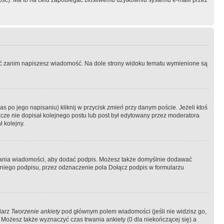
ość). Ma to na celu zapobiegać złośliwemu użytkowniu systemu e-maili przez
ować zanim napiszesz wiadomość. Na dole strony widoku tematu wymienione są
as po jego napisaniu) kliknij w przycisk
zmień
przy danym poście. Jeżeli ktoś
szcze nie dopisał kolejnego postu lub post był edytowany przez moderatora
 kolejny.
łania wiadomości, aby dodać podpis. Możesz także domyślnie dodawać
niego podpisu, przez odznaczenie pola Dołącz podpis w formularzu
larz
Tworzenie ankiety
pod głównym polem wiadomości (jeśli nie widzisz go,
 Możesz także wyznaczyć czas trwania ankiety (0 dla niekończącej się) a