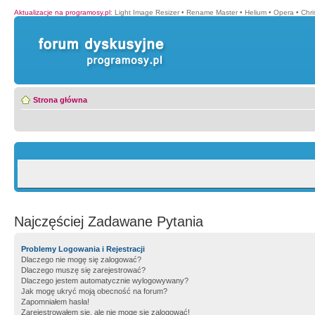
Aktualizacje na programosy.pl
:
Light Image Resizer
•
Rename Master
•
Helium
•
Opera
•
Chr
Strona główna
Najczęściej Zadawane Pytania
Problemy Logowania i Rejestracji
Dlaczego nie mogę się zalogować?
Dlaczego muszę się zarejestrować?
Dlaczego jestem automatycznie wylogowywany?
Jak mogę ukryć moją obecność na forum?
Zapomniałem hasła!
Zarejestrowałem się, ale nie mogę się zalogować!