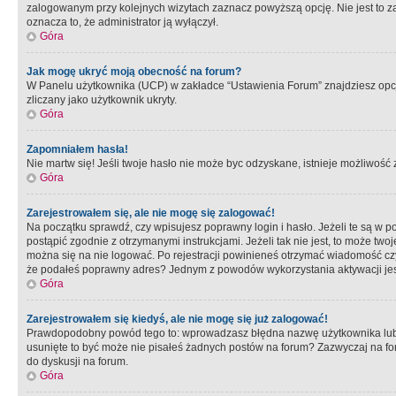
zalogowanym przy kolejnych wizytach zaznacz powyższą opcję. Nie jest to zal
oznacza to, że administrator ją wyłączył.
Góra
Jak mogę ukryć moją obecność na forum?
W Panelu użytkownika (UCP) w zakładce “Ustawienia Forum” znajdziesz opcję 
zliczany jako użytkownik ukryty.
Góra
Zapomniałem hasła!
Nie martw się! Jeśli twoje hasło nie może byc odzyskane, istnieje możliwość z
Góra
Zarejestrowałem się, ale nie mogę się zalogować!
Na początku sprawdź, czy wpisujesz poprawny login i hasło. Jeżeli te są w 
postąpić zgodnie z otrzymanymi instrukcjami. Jeżeli tak nie jest, to może 
można się na nie logować. Po rejestracji powinieneś otrzymać wiadomość czy 
że podałeś poprawny adres? Jednym z powodów wykorzystania aktywacji je
Góra
Zarejestrowałem się kiedyś, ale nie mogę się już zalogować!
Prawdopodobny powód tego to: wprowadzasz błędna nazwę użytkownika lub hasł
usunięte to być może nie pisałeś żadnych postów na forum? Zazwyczaj na fo
do dyskusji na forum.
Góra