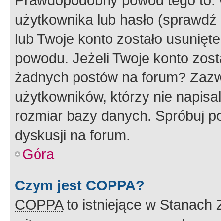
Prawdopodobny powód tego to:
użytkownika lub hasło (sprawdź e
lub Twoje konto zostało usunięte
powodu. Jeżeli Twoje konto zost
żadnych postów na forum? Zazw
użytkowników, którzy nie napisa
rozmiar bazy danych. Spróbuj po
dyskusji na forum.
Góra
Czym jest COPPA?
COPPA
to istniejące w Stanach