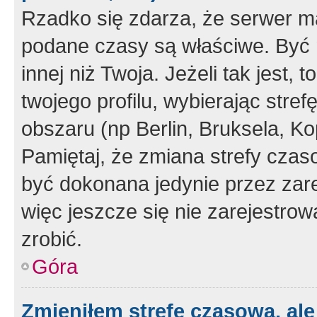
Rzadko się zdarza, że serwer m
podane czasy są właściwe. Być 
innej niż Twoja. Jeżeli tak jest,
twojego profilu, wybierając str
obszaru (np Berlin, Bruksela, Ko
Pamiętaj, że zmiana strefy czas
być dokonana jedynie przez zar
więc jeszcze się nie zarejestrow
zrobić.
Góra
Zmieniłem strefę czasową, ale