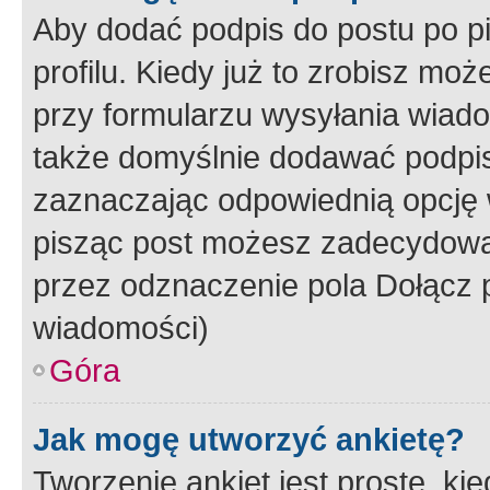
Aby dodać podpis do postu po 
profilu. Kiedy już to zrobisz m
przy formularzu wysyłania wiad
także domyślnie dodawać podpi
zaznaczając odpowiednią opcję 
pisząc post możesz zadecydowa
przez odznaczenie pola Dołącz 
wiadomości)
Góra
Jak mogę utworzyć ankietę?
Tworzenie ankiet jest proste, ki