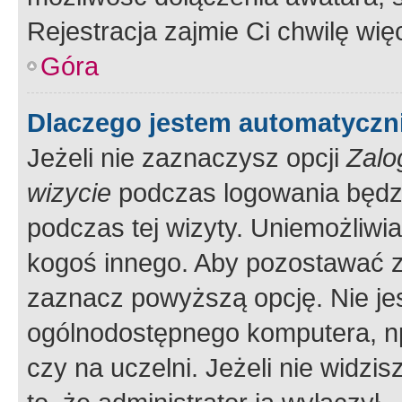
Rejestracja zajmie Ci chwilę wi
Góra
Dlaczego jestem automatycz
Jeżeli nie zaznaczysz opcji
Zalo
wizycie
podczas logowania będzi
podczas tej wizyty. Uniemożliwi
kogoś innego. Aby pozostawać 
zaznacz powyższą opcję. Nie jes
ogólnodostępnego komputera, np.
czy na uczelni. Jeżeli nie widzi