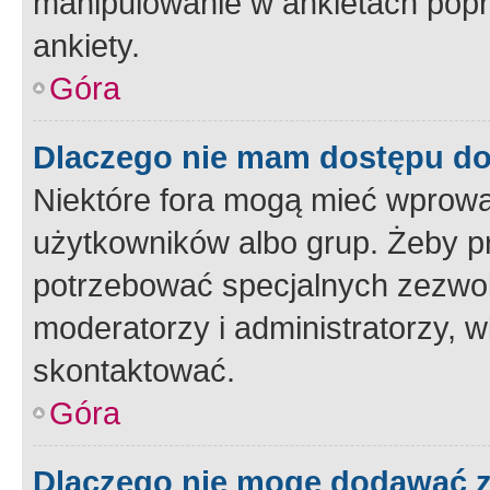
manipulowanie w ankietach popr
ankiety.
Góra
Dlaczego nie mam dostępu d
Niektóre fora mogą mieć wprowa
użytkowników albo grup. Żeby pr
potrzebować specjalnych zezwole
moderatorzy i administratorzy, w
skontaktować.
Góra
Dlaczego nie mogę dodawać 