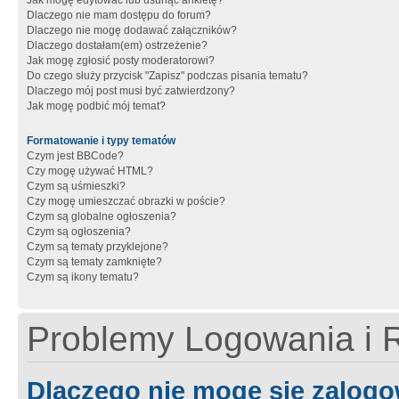
Jak mogę edytować lub usunąć ankietę?
Dlaczego nie mam dostępu do forum?
Dlaczego nie mogę dodawać załączników?
Dlaczego dostałam(em) ostrzeżenie?
Jak mogę zgłosić posty moderatorowi?
Do czego służy przycisk "Zapisz" podczas pisania tematu?
Dlaczego mój post musi być zatwierdzony?
Jak mogę podbić mój temat?
Formatowanie i typy tematów
Czym jest BBCode?
Czy mogę używać HTML?
Czym są uśmieszki?
Czy mogę umieszczać obrazki w poście?
Czym są globalne ogłoszenia?
Czym są ogłoszenia?
Czym są tematy przyklejone?
Czym są tematy zamknięte?
Czym są ikony tematu?
Problemy Logowania i R
Dlaczego nie mogę się zalog