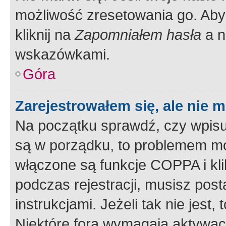
możliwość zresetowania go. Aby 
kliknij na
Zapomniałem hasła
a n
wskazówkami.
Góra
Zarejestrowałem się, ale nie 
Na początku sprawdź, czy wpisuj
są w porządku, to problemem mo
włączone są funkcje COPPA i kl
podczas rejestracji, musisz pos
instrukcjami. Jeżeli tak nie jes
Niektóre fora wymagają aktywac