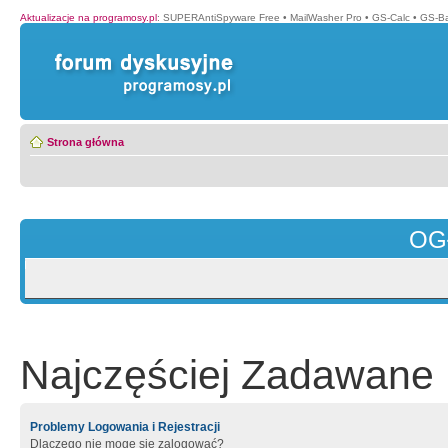
Aktualizacje na programosy.pl
:
SUPERAntiSpyware Free
•
MailWasher Pro
•
GS-Calc
•
GS-B
Strona główna
OG
Najczęściej Zadawane 
Problemy Logowania i Rejestracji
Dlaczego nie mogę się zalogować?