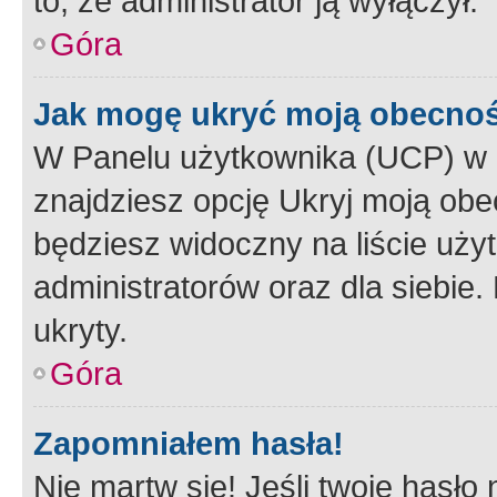
to, że administrator ją wyłączył.
Góra
Jak mogę ukryć moją obecno
W Panelu użytkownika (UCP) w 
znajdziesz opcję Ukryj moją obe
będziesz widoczny na liście użyt
administratorów oraz dla siebie.
ukryty.
Góra
Zapomniałem hasła!
Nie martw się! Jeśli twoje hasło