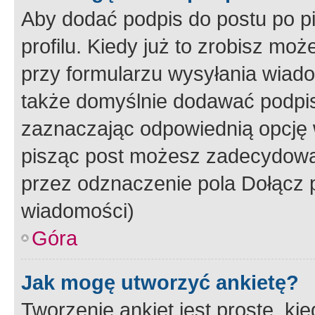
Aby dodać podpis do postu po 
profilu. Kiedy już to zrobisz m
przy formularzu wysyłania wiad
także domyślnie dodawać podpi
zaznaczając odpowiednią opcję 
pisząc post możesz zadecydowa
przez odznaczenie pola Dołącz 
wiadomości)
Góra
Jak mogę utworzyć ankietę?
Tworzenie ankiet jest proste, ki