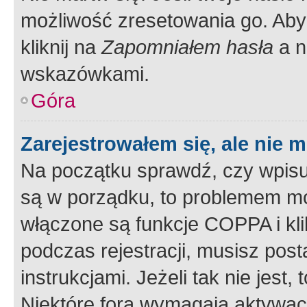
możliwość zresetowania go. Aby 
kliknij na
Zapomniałem hasła
a n
wskazówkami.
Góra
Zarejestrowałem się, ale nie 
Na początku sprawdź, czy wpisuj
są w porządku, to problemem mo
włączone są funkcje COPPA i kl
podczas rejestracji, musisz pos
instrukcjami. Jeżeli tak nie jes
Niektóre fora wymagają aktywac