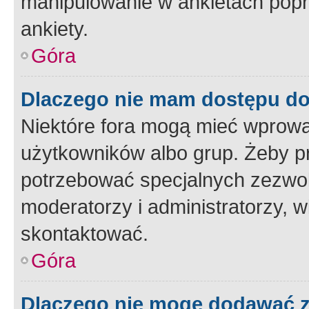
manipulowanie w ankietach popr
ankiety.
Góra
Dlaczego nie mam dostępu d
Niektóre fora mogą mieć wprowa
użytkowników albo grup. Żeby pr
potrzebować specjalnych zezwole
moderatorzy i administratorzy, w
skontaktować.
Góra
Dlaczego nie mogę dodawać 