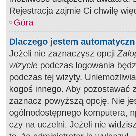
Rejestracja zajmie Ci chwilę wi
Góra
Dlaczego jestem automatycz
Jeżeli nie zaznaczysz opcji
Zalo
wizycie
podczas logowania będzi
podczas tej wizyty. Uniemożliwi
kogoś innego. Aby pozostawać 
zaznacz powyższą opcję. Nie jes
ogólnodostępnego komputera, np.
czy na uczelni. Jeżeli nie widzi