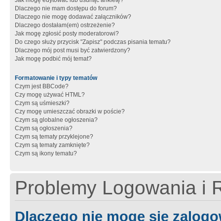
Jak mogę edytować lub usunąć ankietę?
Dlaczego nie mam dostępu do forum?
Dlaczego nie mogę dodawać załączników?
Dlaczego dostałam(em) ostrzeżenie?
Jak mogę zgłosić posty moderatorowi?
Do czego służy przycisk "Zapisz" podczas pisania tematu?
Dlaczego mój post musi być zatwierdzony?
Jak mogę podbić mój temat?
Formatowanie i typy tematów
Czym jest BBCode?
Czy mogę używać HTML?
Czym są uśmieszki?
Czy mogę umieszczać obrazki w poście?
Czym są globalne ogłoszenia?
Czym są ogłoszenia?
Czym są tematy przyklejone?
Czym są tematy zamknięte?
Czym są ikony tematu?
Problemy Logowania i R
Dlaczego nie mogę się zalog