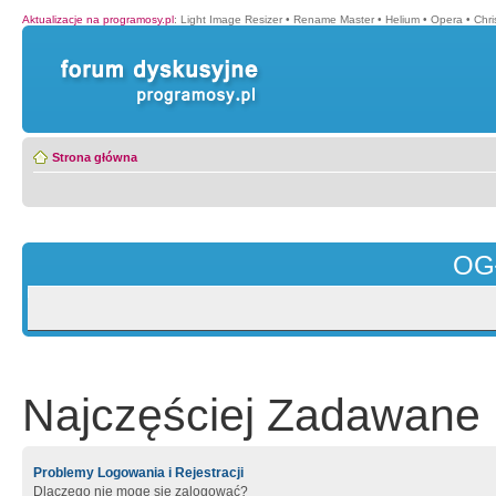
Aktualizacje na programosy.pl
:
Light Image Resizer
•
Rename Master
•
Helium
•
Opera
•
Chr
Strona główna
OG
Najczęściej Zadawane 
Problemy Logowania i Rejestracji
Dlaczego nie mogę się zalogować?