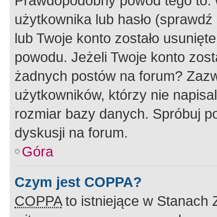
Prawdopodobny powód tego to:
użytkownika lub hasło (sprawdź e
lub Twoje konto zostało usunięte
powodu. Jeżeli Twoje konto zost
żadnych postów na forum? Zazw
użytkowników, którzy nie napisa
rozmiar bazy danych. Spróbuj po
dyskusji na forum.
Góra
Czym jest COPPA?
COPPA
to istniejące w Stanach