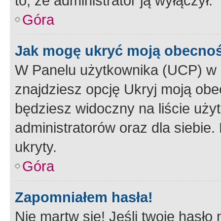
to, że administrator ją wyłączył.
Góra
Jak mogę ukryć moją obecno
W Panelu użytkownika (UCP) w 
znajdziesz opcję Ukryj moją obe
będziesz widoczny na liście użyt
administratorów oraz dla siebie.
ukryty.
Góra
Zapomniałem hasła!
Nie martw się! Jeśli twoje hasło