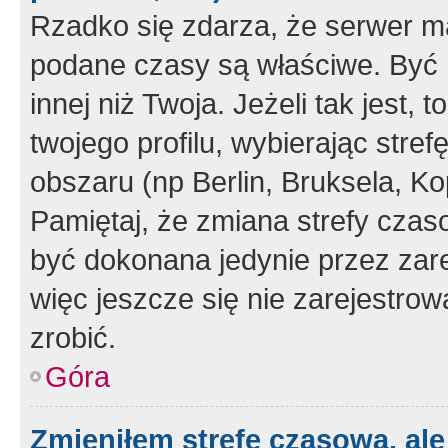
Rzadko się zdarza, że serwer m
podane czasy są właściwe. Być 
innej niż Twoja. Jeżeli tak jest,
twojego profilu, wybierając str
obszaru (np Berlin, Bruksela, Ko
Pamiętaj, że zmiana strefy czas
być dokonana jedynie przez zar
więc jeszcze się nie zarejestrow
zrobić.
Góra
Zmieniłem strefę czasową, ale