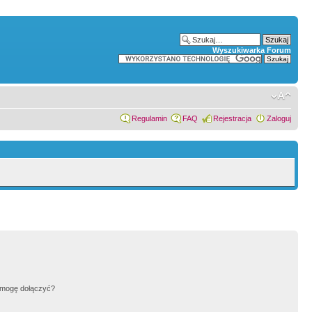
Wyszukiwarka Forum
Regulamin
FAQ
Rejestracja
Zaloguj
h mogę dołączyć?