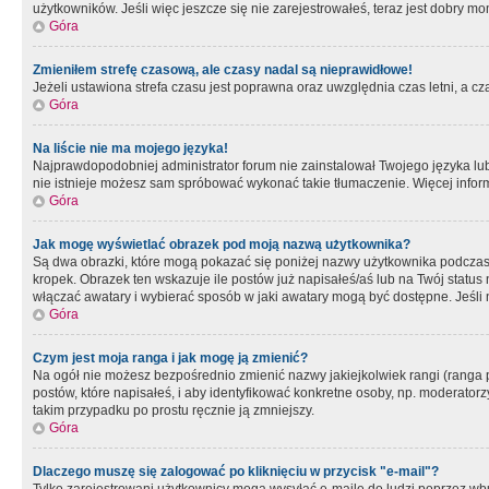
użytkowników. Jeśli więc jeszcze się nie zarejestrowałeś, teraz jest dobry mo
Góra
Zmieniłem strefę czasową, ale czasy nadal są nieprawidłowe!
Jeżeli ustawiona strefa czasu jest poprawna oraz uwzględnia czas letni, a c
Góra
Na liście nie ma mojego języka!
Najprawdopodobniej administrator forum nie zainstalował Twojego języka lub n
nie istnieje możesz sam spróbować wykonać takie tłumaczenie. Więcej inform
Góra
Jak mogę wyświetlać obrazek pod moją nazwą użytkownika?
Są dwa obrazki, które mogą pokazać się poniżej nazwy użytkownika podczas
kropek. Obrazek ten wskazuje ile postów już napisałeś/aś lub na Twój status
włączać awatary i wybierać sposób w jaki awatary mogą być dostępne. Jeśli n
Góra
Czym jest moja ranga i jak mogę ją zmienić?
Na ogół nie możesz bezpośrednio zmienić nazwy jakiejkolwiek rangi (ranga 
postów, które napisałeś, i aby identyfikować konkretne osoby, np. moderator
takim przypadku po prostu ręcznie ją zmniejszy.
Góra
Dlaczego muszę się zalogować po kliknięciu w przycisk "e-mail"?