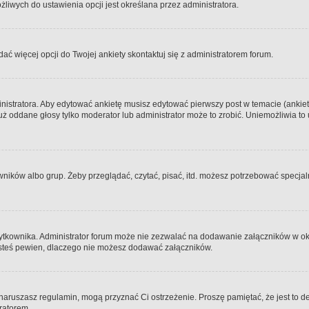
iwych do ustawienia opcji jest określana przez administratora.
dać więcej opcji do Twojej ankiety skontaktuj się z administratorem forum.
nistratora. Aby edytować ankietę musisz edytować pierwszy post w temacie (ankieta
y już oddane głosy tylko moderator lub administrator może to zrobić. Uniemożliwia
ków albo grup. Żeby przeglądać, czytać, pisać, itd. możesz potrzebować specjalny
ytkownika. Administrator forum może nie zezwalać na dodawanie załączników w o
 jesteś pewien, dlaczego nie możesz dodawać załączników.
e naruszasz regulamin, mogą przyznać Ci ostrzeżenie. Proszę pamiętać, że jest to d
tratorem.