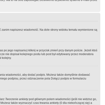
ość). Ma to na celu zapobiegać złośliwemu użytkowniu systemu e-maili przez
ować zanim napiszesz wiadomość. Na dole strony widoku tematu wymienione są
as po jego napisaniu) kliknij w przycisk
zmień
przy danym poście. Jeżeli ktoś
szcze nie dopisał kolejnego postu lub post był edytowany przez moderatora
 kolejny.
łania wiadomości, aby dodać podpis. Możesz także domyślnie dodawać
niego podpisu, przez odznaczenie pola Dołącz podpis w formularzu
larz
Tworzenie ankiety
pod głównym polem wiadomości (jeśli nie widzisz go,
 Możesz także wyznaczyć czas trwania ankiety (0 dla niekończącej się) a