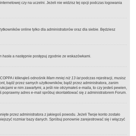
ternetowej czy na uczelni. Jeżeli nie widzisz tej opcji podczas logowania
tkowników online tylko dla administratorów oraz dla siebie. Będziesz
 hasła
a następnie postępuj zgodnie ze wskazówkami.
e COPPA i kliknąłeś odnośnik
Mam mniej niż 13 lat
podczas rejestracji, musisz
kont, bądź przez samych użytkowników, bądź przez administratora, zanim
cjami w nim zawartymi, a jeśli nie otrzymałeś e-maila, to czy jesteś pewien,
ś poprawmy adres e-mail spróbuj skontaktować się z administratorem Forum.
ięte przez administratora z jakiegoś powodu. Jeżeli Twoje konto zostało
iejszyć rozmiar bazy danych. Spróbuj ponownie zarejestrować się i włączyć