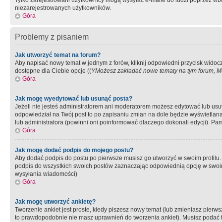
Tylko zarejestrowani użytkownicy mogą wysyłać e-maile do ludzi poprzez wbu
niezarejestrowanych użytkowników.
Góra
Problemy z pisaniem
Jak utworzyć temat na forum?
Aby napisać nowy temat w jednym z forów, kliknij odpowiedni przycisk widoc
dostępne dla Ciebie opcje ((
YMożesz zakładać nowe tematy na tym forum, Mo
Góra
Jak mogę wyedytować lub usunąć posta?
Jeżeli nie jesteś administratorem ani moderatorem możesz edytować lub usuwać
odpowiedział na Twój post to po zapisaniu zmian na dole będzie wyświetlana 
lub administratora (powinni oni poinformować dlaczego dokonali edycji). Pam
Góra
Jak mogę dodać podpis do mojego postu?
Aby dodać podpis do postu po pierwsze musisz go utworzyć w swoim profilu.
podpis do wszystkich swoich postów zaznaczając odpowiednią opcję w swoi
wysyłania wiadomości)
Góra
Jak mogę utworzyć ankietę?
Tworzenie ankiet jest proste, kiedy piszesz nowy temat (lub zmieniasz pier
to prawdopodobnie nie masz uprawnień do tworzenia ankiet). Musisz podać tyt