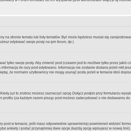
dowany w Forum formularz do ich wysyłania (jeśli administrator włączył tą możliw
zny na stronie tematu lub listy tematów. Być może będziesz musiał się zarejestr
żesz edytować swoje posty na tym forum, itp.
).
 tylko swoje posty. Aby zmienić post (czasem jest to możliwe tylko przez jakiś cz
informacja ile razy post edytowano. Informacja nie zostanie dodana jeżeli nikt je
iętaj, że normalni użytkownicy nie mogą usunąć postu jeżeli w temacie ktoś dopisał
 Kiedy już to zrobisz możesz zaznaczyć opcję
Dołącz podpis
przy formularzu wysy
m profilu (za każdym razem pisząc post możesz zadecydować o nie dodawaniu do 
wszy post w temacie, jeśli masz odpowiednie uprawnienia) powinieneś widzieć formu
uł ankiety i podać przynajmniej dwie opcje (każdą opcję wpisujesz w nowej linii).