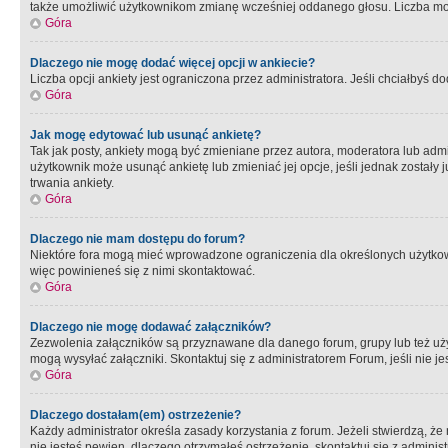
także umożliwić użytkownikom zmianę wcześniej oddanego głosu. Liczba możl
Góra
Dlaczego nie mogę dodać więcej opcji w ankiecie?
Liczba opcji ankiety jest ograniczona przez administratora. Jeśli chciałbyś do
Góra
Jak mogę edytować lub usunąć ankietę?
Tak jak posty, ankiety mogą być zmieniane przez autora, moderatora lub admi
użytkownik może usunąć ankietę lub zmieniać jej opcje, jeśli jednak został
trwania ankiety.
Góra
Dlaczego nie mam dostępu do forum?
Niektóre fora mogą mieć wprowadzone ograniczenia dla określonych użytkowni
więc powinieneś się z nimi skontaktować.
Góra
Dlaczego nie mogę dodawać załączników?
Zezwolenia załączników są przyznawane dla danego forum, grupy lub też uż
mogą wysyłać załączniki. Skontaktuj się z administratorem Forum, jeśli nie
Góra
Dlaczego dostałam(em) ostrzeżenie?
Każdy administrator określa zasady korzystania z forum. Jeżeli stwierdzą, ż
nie jesteś pewien, dlaczego otrzymałeś ostrzeżenie, skontaktuj sie z adminis