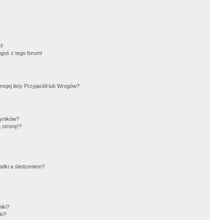
!
i!
goś z tego forum!
jej listy Przyjaciół lub Wrogów?
wyników?
 stronę!?
adki a śledzeniem?
iki?
ki?