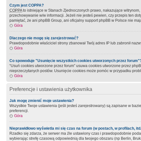
Czym jest COPPA?
COPPA
to istniejące w Stanach Zjednoczonych prawo, nakazujące witrynom
przechowywanie w/w informacji. Jeżeli nie jesteś pewien, czy przepis ten dot
pamiętać, że ani phpBB Group, ani oficjalny support phpBB w Polsce nie mają
Góra
Dlaczego nie mogę się zarejestrować?
Prawdopodobnie właściciel strony zbanował Twój adres IP lub zabronił nazwy 
Góra
Co spowoduje "Usunięcie wszystkich cookies utworzonych przez forum"
“Usuń cookies utworzone przez forum” usuwa cookies utworzone przez phpBB3
nieprzeczytanych postów. Usunięcie cookies może pomóc w przypadku pro
Góra
Preferencje i ustawienia użytkownika
Jak mogę zmienić moje ustawienia?
Wszystkie Twoje ustawienia (jeśli jesteś zarejestrowany) są zapisane w bazie 
preferencji.
Góra
Nieprawidłowo wyświetla mi się czas na forum (w postach, w profilach, itd.
Rzadko się zdarza, że serwer ma źle ustawiony czas i prawdopodobnie podane 
wybierając strefę czasową odpowiednią dla twojego obszaru (np Berlin, Bruk