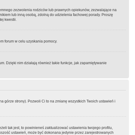
semnego zezwolenia rodziców lub prawnych opiekunów, zezwalające na
awnikiem lub inną osobą, zdolną do udzielenia fachowej porady. Proszę
j kwestii.
orem forum w celu uzyskania pomocy.
. Dzięki nim działają również takie funkcje, jak zapamiętywanie
a górze strony). Pozwoli Ci to na zmianę wszystkich Twoich ustawień i
li tak jest, to powinieneś zaktualizować ustawienia twojego profilu,
większość ustawień, może być dokonana jedynie przez zarejestrowanych