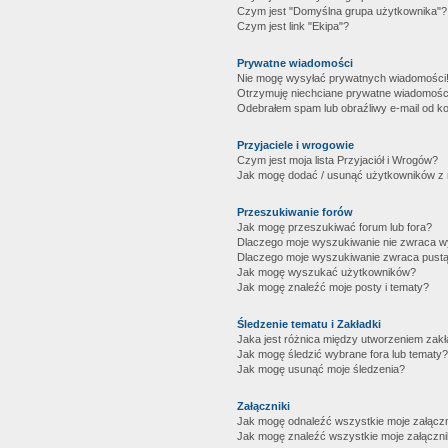
Czym jest "Domyślna grupa użytkownika"?
Czym jest link "Ekipa"?
Prywatne wiadomości
Nie mogę wysyłać prywatnych wiadomości
Otrzymuję niechciane prywatne wiadomośc
Odebrałem spam lub obraźliwy e-mail od ko
Przyjaciele i wrogowie
Czym jest moja lista Przyjaciół i Wrogów?
Jak mogę dodać / usunąć użytkowników z mo
Przeszukiwanie forów
Jak mogę przeszukiwać forum lub fora?
Dlaczego moje wyszukiwanie nie zwraca 
Dlaczego moje wyszukiwanie zwraca pustą
Jak mogę wyszukać użytkowników?
Jak mogę znaleźć moje posty i tematy?
Śledzenie tematu i Zakładki
Jaka jest różnica między utworzeniem zakł
Jak mogę śledzić wybrane fora lub tematy?
Jak mogę usunąć moje śledzenia?
Załączniki
Jak mogę odnaleźć wszystkie moje załączn
Jak mogę znaleźć wszystkie moje załączni