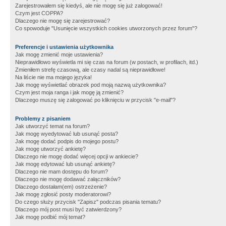
Zarejestrowałem się kiedyś, ale nie mogę się już zalogować!
Czym jest COPPA?
Dlaczego nie mogę się zarejestrować?
Co spowoduje "Usunięcie wszystkich cookies utworzonych przez forum"?
Preferencje i ustawienia użytkownika
Jak mogę zmienić moje ustawienia?
Nieprawidłowo wyświetla mi się czas na forum (w postach, w profilach, itd.)
Zmieniłem strefę czasową, ale czasy nadal są nieprawidłowe!
Na liście nie ma mojego języka!
Jak mogę wyświetlać obrazek pod moją nazwą użytkownika?
Czym jest moja ranga i jak mogę ją zmienić?
Dlaczego muszę się zalogować po kliknięciu w przycisk "e-mail"?
Problemy z pisaniem
Jak utworzyć temat na forum?
Jak mogę wyedytować lub usunąć posta?
Jak mogę dodać podpis do mojego postu?
Jak mogę utworzyć ankietę?
Dlaczego nie mogę dodać więcej opcji w ankiecie?
Jak mogę edytować lub usunąć ankietę?
Dlaczego nie mam dostępu do forum?
Dlaczego nie mogę dodawać załączników?
Dlaczego dostałam(em) ostrzeżenie?
Jak mogę zgłosić posty moderatorowi?
Do czego służy przycisk "Zapisz" podczas pisania tematu?
Dlaczego mój post musi być zatwierdzony?
Jak mogę podbić mój temat?