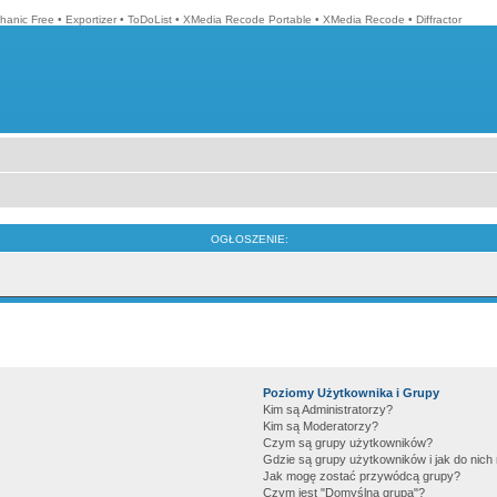
hanic Free
•
Exportizer
•
ToDoList
•
XMedia Recode Portable
•
XMedia Recode
•
Diffractor
OGŁOSZENIE:
Poziomy Użytkownika i Grupy
Kim są Administratorzy?
Kim są Moderatorzy?
Czym są grupy użytkowników?
Gdzie są grupy użytkowników i jak do nic
Jak mogę zostać przywódcą grupy?
Czym jest "Domyślna grupa"?