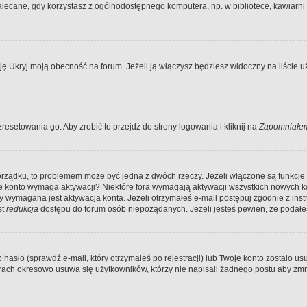
ecane, gdy korzystasz z ogólnodostępnego komputera, np. w bibliotece, kawiarni in
Ukryj moją obecność na forum. Jeżeli ją włączysz będziesz widoczny na liście uży
resetowania go. Aby zrobić to przejdź do strony logowania i kliknij na
Zapomniałem
porządku, to problemem może być jedna z dwóch rzeczy. Jeżeli włączone są funkcj
twoje konto wymaga aktywacji? Niektóre fora wymagają aktywacji wszystkich nowych 
wymagana jest aktywacja konta. Jeżeli otrzymałeś e-mail postępuj zgodnie z instruk
st
redukcja
dostępu do forum osób niepożądanych. Jeżeli jesteś pewien, że podałe
o (sprawdź e-mail, który otrzymałeś po rejestracji) lub Twoje konto zostało usun
rach okresowo usuwa się użytkowników, którzy nie napisali żadnego postu aby zmn