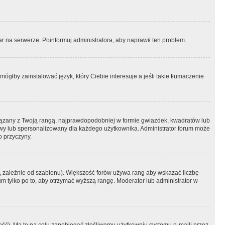
r na serwerze. Poinformuj administratora, aby naprawił ten problem.
ógłby zainstalować język, który Ciebie interesuje a jeśli takie tłumaczenie
iązany z Twoją rangą, najprawdopodobniej w formie gwiazdek, kwadratów lub
atowy lub spersonalizowany dla każdego użytkownika. Administrator forum może
o przyczyny.
, zależnie od szablonu). Większość forów używa rang aby wskazać liczbę
um tylko po to, aby otrzymać wyższą rangę. Moderator lub administrator w