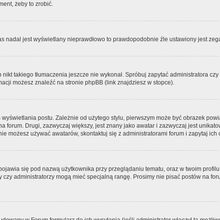
ment, żeby to zrobić.
zas nadal jest wyświetlany nieprawdłowo to prawdopodobnie źle ustawiony jest zega
ikt takiego tłumaczenia jeszcze nie wykonał. Spróbuj zapytać administratora czy m
acji możesz znaleźć na stronie phpBB (link znajdziesz w stopce).
 wyświetlania postu. Zależnie od użytego stylu, pierwszym może być obrazek pow
 na forum. Drugi, zazwyczaj większy, jest znany jako awatar i zazwyczaj jest unik
ie możesz używać awatarów, skontaktuj się z administratorami forum i zapytaj ich 
pojawia się pod nazwą użytkownika przy przeglądaniu tematu, oraz w twoim profilu
zy czy administratorzy mogą mieć specjalną rangę. Prosimy nie pisać postów na for