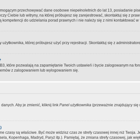
, mogącym przechowywać dane osobowe niepełnoletnich do lat 13, posiadanie pi
yczy Ciebie lub witryny, na której próbujesz się zarejestrować, skontaktuj się z pr
 kompetencji do udzielania porad prawnych i nie należy się z nimi kontaktować w te
użytkownika, której próbujesz użyć przy rejestracji. Skontaktuj się z administrat
?
, które pozwalają na zapamiętanie Twoich ustawień i bycie zalogowanym na forum
blemów z zalogowaniem lub wylogowaniem się.
danych. Aby je zmienić, kliknij link
Panel użytkownika
(przeważnie znajdujący się n
)
czasy są właściwe. Być może widzisz czas ze strefy czasowej innej niż Twoja. Jeże
sela, Kopenhaga, Madryd, Paryż itp.). Pamiętaj, że zmiana strefy czasowej, jak 