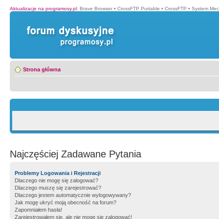
Aktualizacje na programosy.pl
:
Brave Browser
•
CrossFTP Portable
•
CrossFTP
•
System Mec
Strona główna
Najczęściej Zadawane Pytania
Problemy Logowania i Rejestracji
Dlaczego nie mogę się zalogować?
Dlaczego muszę się zarejestrować?
Dlaczego jestem automatycznie wylogowywany?
Jak mogę ukryć moją obecność na forum?
Zapomniałem hasła!
Zarejestrowałem się, ale nie mogę się zalogować!