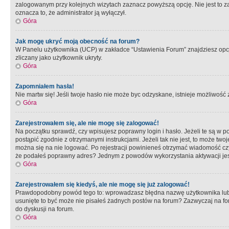
zalogowanym przy kolejnych wizytach zaznacz powyższą opcję. Nie jest to zal
oznacza to, że administrator ją wyłączył.
Góra
Jak mogę ukryć moją obecność na forum?
W Panelu użytkownika (UCP) w zakładce “Ustawienia Forum” znajdziesz opcję 
zliczany jako użytkownik ukryty.
Góra
Zapomniałem hasła!
Nie martw się! Jeśli twoje hasło nie może byc odzyskane, istnieje możliwość z
Góra
Zarejestrowałem się, ale nie mogę się zalogować!
Na początku sprawdź, czy wpisujesz poprawny login i hasło. Jeżeli te są w 
postąpić zgodnie z otrzymanymi instrukcjami. Jeżeli tak nie jest, to może 
można się na nie logować. Po rejestracji powinieneś otrzymać wiadomość czy 
że podałeś poprawny adres? Jednym z powodów wykorzystania aktywacji je
Góra
Zarejestrowałem się kiedyś, ale nie mogę się już zalogować!
Prawdopodobny powód tego to: wprowadzasz błędna nazwę użytkownika lub hasł
usunięte to być może nie pisałeś żadnych postów na forum? Zazwyczaj na fo
do dyskusji na forum.
Góra