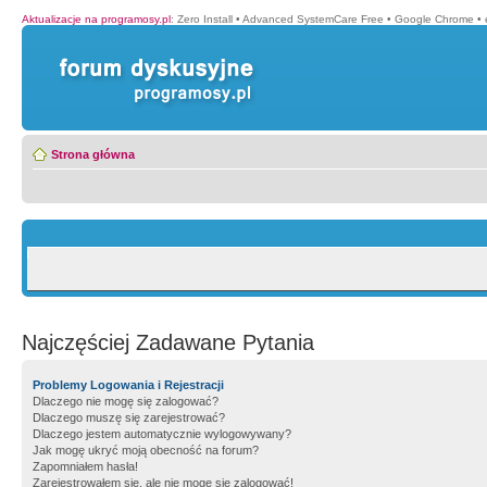
Aktualizacje na programosy.pl
:
Zero Install
•
Advanced SystemCare Free
•
Google Chrome
•
Strona główna
Najczęściej Zadawane Pytania
Problemy Logowania i Rejestracji
Dlaczego nie mogę się zalogować?
Dlaczego muszę się zarejestrować?
Dlaczego jestem automatycznie wylogowywany?
Jak mogę ukryć moją obecność na forum?
Zapomniałem hasła!
Zarejestrowałem się, ale nie mogę się zalogować!