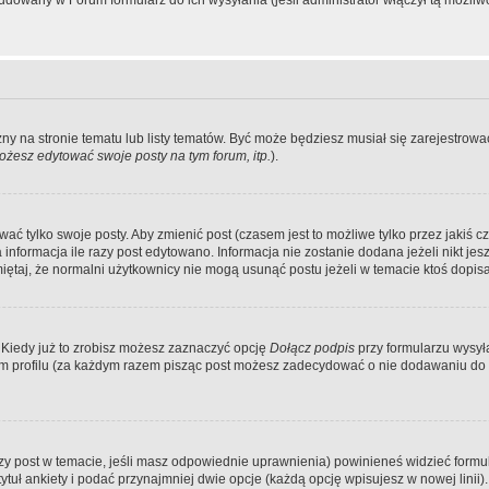
dowany w Forum formularz do ich wysyłania (jeśli administrator włączył tą możliw
zny na stronie tematu lub listy tematów. Być może będziesz musiał się zarejestr
żesz edytować swoje posty na tym forum, itp.
).
 tylko swoje posty. Aby zmienić post (czasem jest to możliwe tylko przez jakiś cz
informacja ile razy post edytowano. Informacja nie zostanie dodana jeżeli nikt je
iętaj, że normalni użytkownicy nie mogą usunąć postu jeżeli w temacie ktoś dopisał
 Kiedy już to zrobisz możesz zaznaczyć opcję
Dołącz podpis
przy formularzu wysy
m profilu (za każdym razem pisząc post możesz zadecydować o nie dodawaniu do 
wszy post w temacie, jeśli masz odpowiednie uprawnienia) powinieneś widzieć formu
uł ankiety i podać przynajmniej dwie opcje (każdą opcję wpisujesz w nowej linii).