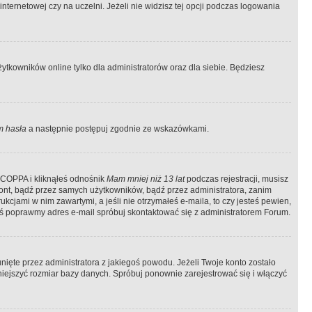
ternetowej czy na uczelni. Jeżeli nie widzisz tej opcji podczas logowania
tkowników online tylko dla administratorów oraz dla siebie. Będziesz
 hasła
a następnie postępuj zgodnie ze wskazówkami.
e COPPA i kliknąłeś odnośnik
Mam mniej niż 13 lat
podczas rejestracji, musisz
kont, bądź przez samych użytkowników, bądź przez administratora, zanim
cjami w nim zawartymi, a jeśli nie otrzymałeś e-maila, to czy jesteś pewien,
ś poprawmy adres e-mail spróbuj skontaktować się z administratorem Forum.
ięte przez administratora z jakiegoś powodu. Jeżeli Twoje konto zostało
iejszyć rozmiar bazy danych. Spróbuj ponownie zarejestrować się i włączyć