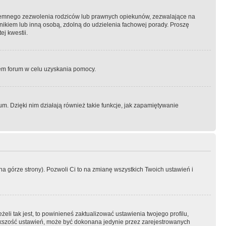
semnego zezwolenia rodziców lub prawnych opiekunów, zezwalające na
awnikiem lub inną osobą, zdolną do udzielenia fachowej porady. Proszę
j kwestii.
orem forum w celu uzyskania pomocy.
. Dzięki nim działają również takie funkcje, jak zapamiętywanie
a górze strony). Pozwoli Ci to na zmianę wszystkich Twoich ustawień i
li tak jest, to powinieneś zaktualizować ustawienia twojego profilu,
większość ustawień, może być dokonana jedynie przez zarejestrowanych