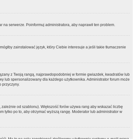
r na serwerze. Poinformuj administratora, aby naprawił ten problem.
ógłby zainstalować język, który Ciebie interesuje a jeśli takie tłumaczenie
iązany z Twoją rangą, najprawdopodobniej w formie gwiazdek, kwadratów lub
atowy lub spersonalizowany dla każdego użytkownika. Administrator forum może
o przyczyny.
, zależnie od szablonu). Większość forów używa rang aby wskazać liczbę
um tylko po to, aby otrzymać wyższą rangę. Moderator lub administrator w