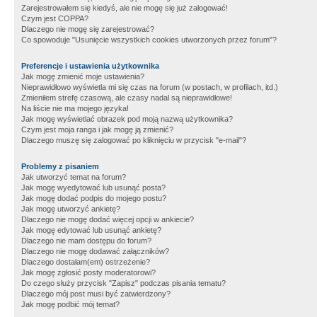
Zarejestrowałem się kiedyś, ale nie mogę się już zalogować!
Czym jest COPPA?
Dlaczego nie mogę się zarejestrować?
Co spowoduje "Usunięcie wszystkich cookies utworzonych przez forum"?
Preferencje i ustawienia użytkownika
Jak mogę zmienić moje ustawienia?
Nieprawidłowo wyświetla mi się czas na forum (w postach, w profilach, itd.)
Zmieniłem strefę czasową, ale czasy nadal są nieprawidłowe!
Na liście nie ma mojego języka!
Jak mogę wyświetlać obrazek pod moją nazwą użytkownika?
Czym jest moja ranga i jak mogę ją zmienić?
Dlaczego muszę się zalogować po kliknięciu w przycisk "e-mail"?
Problemy z pisaniem
Jak utworzyć temat na forum?
Jak mogę wyedytować lub usunąć posta?
Jak mogę dodać podpis do mojego postu?
Jak mogę utworzyć ankietę?
Dlaczego nie mogę dodać więcej opcji w ankiecie?
Jak mogę edytować lub usunąć ankietę?
Dlaczego nie mam dostępu do forum?
Dlaczego nie mogę dodawać załączników?
Dlaczego dostałam(em) ostrzeżenie?
Jak mogę zgłosić posty moderatorowi?
Do czego służy przycisk "Zapisz" podczas pisania tematu?
Dlaczego mój post musi być zatwierdzony?
Jak mogę podbić mój temat?