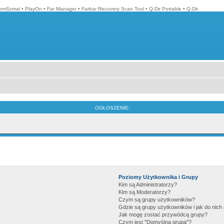
emSzmal
•
PlayOn
•
Far Manager
•
Farbar Recovery Scan Tool
•
Q-Dir Portable
•
Q-Dir
OGŁOSZENIE:
Poziomy Użytkownika i Grupy
Kim są Administratorzy?
Kim są Moderatorzy?
Czym są grupy użytkowników?
Gdzie są grupy użytkowników i jak do nic
Jak mogę zostać przywódcą grupy?
Czym jest "Domyślna grupa"?