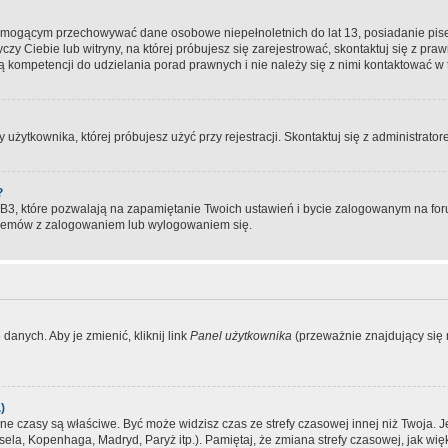
, mogącym przechowywać dane osobowe niepełnoletnich do lat 13, posiadanie pi
yczy Ciebie lub witryny, na której próbujesz się zarejestrować, skontaktuj się z pr
 kompetencji do udzielania porad prawnych i nie należy się z nimi kontaktować w te
użytkownika, której próbujesz użyć przy rejestracji. Skontaktuj się z administrat
?
, które pozwalają na zapamiętanie Twoich ustawień i bycie zalogowanym na forum
blemów z zalogowaniem lub wylogowaniem się.
danych. Aby je zmienić, kliknij link
Panel użytkownika
(przeważnie znajdujący się n
)
czasy są właściwe. Być może widzisz czas ze strefy czasowej innej niż Twoja. Jeże
sela, Kopenhaga, Madryd, Paryż itp.). Pamiętaj, że zmiana strefy czasowej, jak 