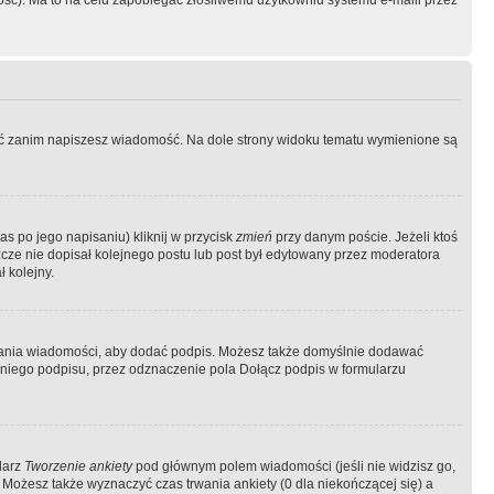
ość). Ma to na celu zapobiegać złośliwemu użytkowniu systemu e-maili przez
ować zanim napiszesz wiadomość. Na dole strony widoku tematu wymienione są
as po jego napisaniu) kliknij w przycisk
zmień
przy danym poście. Jeżeli ktoś
szcze nie dopisał kolejnego postu lub post był edytowany przez moderatora
 kolejny.
łania wiadomości, aby dodać podpis. Możesz także domyślnie dodawać
niego podpisu, przez odznaczenie pola Dołącz podpis w formularzu
larz
Tworzenie ankiety
pod głównym polem wiadomości (jeśli nie widzisz go,
 Możesz także wyznaczyć czas trwania ankiety (0 dla niekończącej się) a