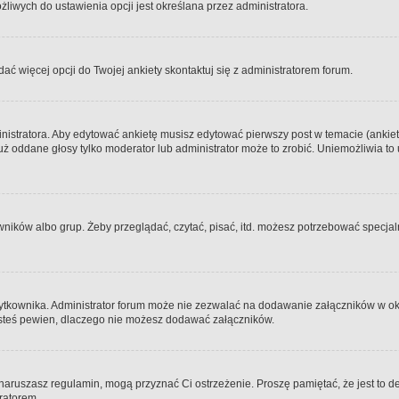
iwych do ustawienia opcji jest określana przez administratora.
dać więcej opcji do Twojej ankiety skontaktuj się z administratorem forum.
nistratora. Aby edytować ankietę musisz edytować pierwszy post w temacie (ankieta
y już oddane głosy tylko moderator lub administrator może to zrobić. Uniemożliwia
ków albo grup. Żeby przeglądać, czytać, pisać, itd. możesz potrzebować specjalny
ytkownika. Administrator forum może nie zezwalać na dodawanie załączników w o
 jesteś pewien, dlaczego nie możesz dodawać załączników.
e naruszasz regulamin, mogą przyznać Ci ostrzeżenie. Proszę pamiętać, że jest to d
tratorem.