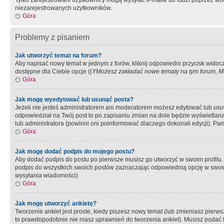
Tylko zarejestrowani użytkownicy mogą wysyłać e-maile do ludzi poprzez wbu
niezarejestrowanych użytkowników.
Góra
Problemy z pisaniem
Jak utworzyć temat na forum?
Aby napisać nowy temat w jednym z forów, kliknij odpowiedni przycisk widoc
dostępne dla Ciebie opcje ((
YMożesz zakładać nowe tematy na tym forum, Mo
Góra
Jak mogę wyedytować lub usunąć posta?
Jeżeli nie jesteś administratorem ani moderatorem możesz edytować lub usuwać
odpowiedział na Twój post to po zapisaniu zmian na dole będzie wyświetlana 
lub administratora (powinni oni poinformować dlaczego dokonali edycji). Pam
Góra
Jak mogę dodać podpis do mojego postu?
Aby dodać podpis do postu po pierwsze musisz go utworzyć w swoim profilu.
podpis do wszystkich swoich postów zaznaczając odpowiednią opcję w swoi
wysyłania wiadomości)
Góra
Jak mogę utworzyć ankietę?
Tworzenie ankiet jest proste, kiedy piszesz nowy temat (lub zmieniasz pier
to prawdopodobnie nie masz uprawnień do tworzenia ankiet). Musisz podać tyt