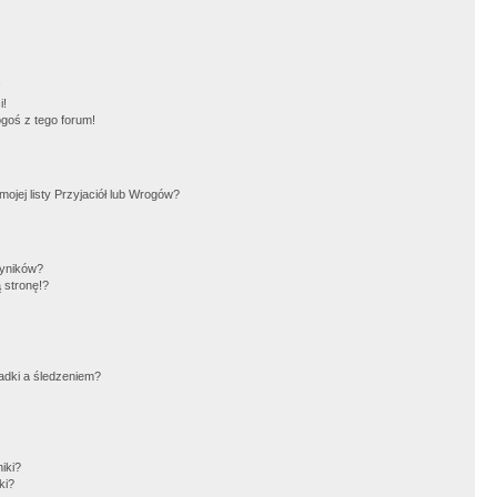
!
i!
goś z tego forum!
jej listy Przyjaciół lub Wrogów?
wyników?
 stronę!?
adki a śledzeniem?
iki?
ki?