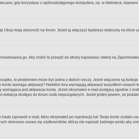
ecane, gdy korzystasz z ogólnodostępnego komputera, np. w bibliotece, kawiarni in
Ukryj moją obecność na forum. Jeżeli ją włączysz będziesz widoczny na liście uży
resetowania go. Aby zrobić to przejdź do strony logowania i kliknij na
Zapomniałem
porządku, to problemem może być jedna z dwóch rzeczy. Jeżeli włączone są funkcj
twoje konto wymaga aktywacji? Niektóre fora wymagają aktywacji wszystkich nowych 
wymagana jest aktywacja konta. Jeżeli otrzymałeś e-mail postępuj zgodnie z instruk
st
redukcja
dostępu do forum osób niepożądanych. Jeżeli jesteś pewien, że podałe
o (sprawdź e-mail, który otrzymałeś po rejestracji) lub Twoje konto zostało usun
rach okresowo usuwa się użytkowników, którzy nie napisali żadnego postu aby zmn