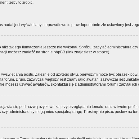
ment, żeby to zrobić.
zas nadal jest wyświetlany nieprawdłowo to prawdopodobnie źle ustawiony jest zega
ikt takiego tłumaczenia jeszcze nie wykonał. Spróbuj zapytać administratora czy m
acji możesz znaleźć na stronie phpBB (link znajdziesz w stopce).
 wyświetlania postu. Zależnie od użytego stylu, pierwszym może być obrazek pow
 na forum. Drugi, zazwyczaj większy, jest znany jako awatar i zazwyczaj jest unik
ie możesz używać awatarów, skontaktuj się z administratorami forum i zapytaj ich 
pojawia się pod nazwą użytkownika przy przeglądaniu tematu, oraz w twoim profilu
zy czy administratorzy mogą mieć specjalną rangę. Prosimy nie pisać postów na for