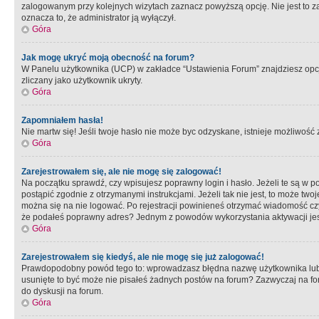
zalogowanym przy kolejnych wizytach zaznacz powyższą opcję. Nie jest to zal
oznacza to, że administrator ją wyłączył.
Góra
Jak mogę ukryć moją obecność na forum?
W Panelu użytkownika (UCP) w zakładce “Ustawienia Forum” znajdziesz opcję 
zliczany jako użytkownik ukryty.
Góra
Zapomniałem hasła!
Nie martw się! Jeśli twoje hasło nie może byc odzyskane, istnieje możliwość z
Góra
Zarejestrowałem się, ale nie mogę się zalogować!
Na początku sprawdź, czy wpisujesz poprawny login i hasło. Jeżeli te są w 
postąpić zgodnie z otrzymanymi instrukcjami. Jeżeli tak nie jest, to może 
można się na nie logować. Po rejestracji powinieneś otrzymać wiadomość czy 
że podałeś poprawny adres? Jednym z powodów wykorzystania aktywacji je
Góra
Zarejestrowałem się kiedyś, ale nie mogę się już zalogować!
Prawdopodobny powód tego to: wprowadzasz błędna nazwę użytkownika lub hasł
usunięte to być może nie pisałeś żadnych postów na forum? Zazwyczaj na fo
do dyskusji na forum.
Góra