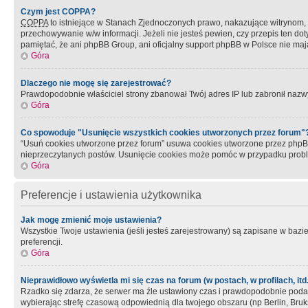
Czym jest COPPA?
COPPA
to istniejące w Stanach Zjednoczonych prawo, nakazujące witrynom
przechowywanie w/w informacji. Jeżeli nie jesteś pewien, czy przepis ten dot
pamiętać, że ani phpBB Group, ani oficjalny support phpBB w Polsce nie mają
Góra
Dlaczego nie mogę się zarejestrować?
Prawdopodobnie właściciel strony zbanował Twój adres IP lub zabronił nazwy 
Góra
Co spowoduje "Usunięcie wszystkich cookies utworzonych przez forum"
“Usuń cookies utworzone przez forum” usuwa cookies utworzone przez phpBB3
nieprzeczytanych postów. Usunięcie cookies może pomóc w przypadku pro
Góra
Preferencje i ustawienia użytkownika
Jak mogę zmienić moje ustawienia?
Wszystkie Twoje ustawienia (jeśli jesteś zarejestrowany) są zapisane w bazie 
preferencji.
Góra
Nieprawidłowo wyświetla mi się czas na forum (w postach, w profilach, itd.
Rzadko się zdarza, że serwer ma źle ustawiony czas i prawdopodobnie podane 
wybierając strefę czasową odpowiednią dla twojego obszaru (np Berlin, Bruk