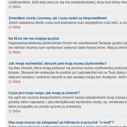
użytkowników. Jeśli więc jeszcze się nie zarejestrowałeś, teraz jest dobry mo
Góra
Zmieniłem strefę czasową, ale czasy nadal są nieprawidłowe!
Jeżeli ustawiona strefa czasu jest poprawna oraz uwzględnia czas letni, a c
Góra
Na liście nie ma mojego języka!
Najprawdopodobniej administrator forum nie zainstalował Twojego języka lub n
nie istnieje możesz sam spróbować wykonać takie tłumaczenie. Więcej inform
Góra
Jak mogę wyświetlać obrazek pod moją nazwą użytkownika?
Są dwa obrazki, które mogą pokazać się poniżej nazwy użytkownika podczas
kropek. Obrazek ten wskazuje ile postów już napisałeś/aś lub na Twój status
włączać awatary i wybierać sposób w jaki awatary mogą być dostępne. Jeśli n
Góra
Czym jest moja ranga i jak mogę ją zmienić?
Na ogół nie możesz bezpośrednio zmienić nazwy jakiejkolwiek rangi (ranga 
postów, które napisałeś, i aby identyfikować konkretne osoby, np. moderator
takim przypadku po prostu ręcznie ją zmniejszy.
Góra
Dlaczego muszę się zalogować po kliknięciu w przycisk "e-mail"?