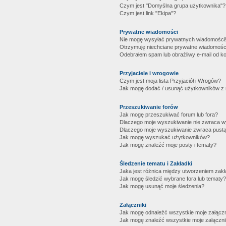
Czym jest "Domyślna grupa użytkownika"?
Czym jest link "Ekipa"?
Prywatne wiadomości
Nie mogę wysyłać prywatnych wiadomości
Otrzymuję niechciane prywatne wiadomośc
Odebrałem spam lub obraźliwy e-mail od ko
Przyjaciele i wrogowie
Czym jest moja lista Przyjaciół i Wrogów?
Jak mogę dodać / usunąć użytkowników z mo
Przeszukiwanie forów
Jak mogę przeszukiwać forum lub fora?
Dlaczego moje wyszukiwanie nie zwraca 
Dlaczego moje wyszukiwanie zwraca pustą
Jak mogę wyszukać użytkowników?
Jak mogę znaleźć moje posty i tematy?
Śledzenie tematu i Zakładki
Jaka jest różnica między utworzeniem zakł
Jak mogę śledzić wybrane fora lub tematy?
Jak mogę usunąć moje śledzenia?
Załączniki
Jak mogę odnaleźć wszystkie moje załączn
Jak mogę znaleźć wszystkie moje załączni