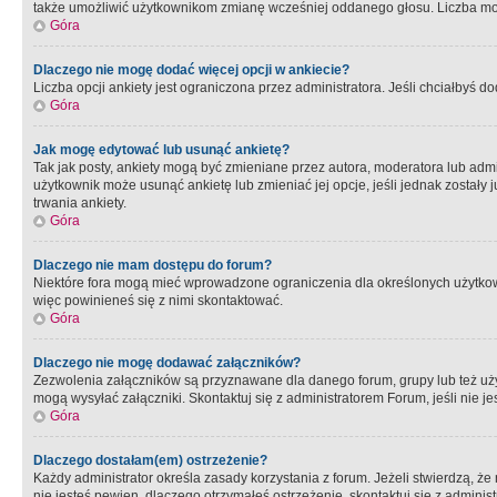
także umożliwić użytkownikom zmianę wcześniej oddanego głosu. Liczba możl
Góra
Dlaczego nie mogę dodać więcej opcji w ankiecie?
Liczba opcji ankiety jest ograniczona przez administratora. Jeśli chciałbyś do
Góra
Jak mogę edytować lub usunąć ankietę?
Tak jak posty, ankiety mogą być zmieniane przez autora, moderatora lub admi
użytkownik może usunąć ankietę lub zmieniać jej opcje, jeśli jednak został
trwania ankiety.
Góra
Dlaczego nie mam dostępu do forum?
Niektóre fora mogą mieć wprowadzone ograniczenia dla określonych użytkowni
więc powinieneś się z nimi skontaktować.
Góra
Dlaczego nie mogę dodawać załączników?
Zezwolenia załączników są przyznawane dla danego forum, grupy lub też uż
mogą wysyłać załączniki. Skontaktuj się z administratorem Forum, jeśli nie
Góra
Dlaczego dostałam(em) ostrzeżenie?
Każdy administrator określa zasady korzystania z forum. Jeżeli stwierdzą, ż
nie jesteś pewien, dlaczego otrzymałeś ostrzeżenie, skontaktuj sie z adminis