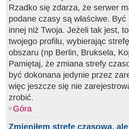
Rzadko się zdarza, że serwer m
podane czasy są właściwe. Być 
innej niż Twoja. Jeżeli tak jest,
twojego profilu, wybierając str
obszaru (np Berlin, Bruksela, Ko
Pamiętaj, że zmiana strefy czas
być dokonana jedynie przez zar
więc jeszcze się nie zarejestrow
zrobić.
Góra
Zmieniłem strefę czasową, ale