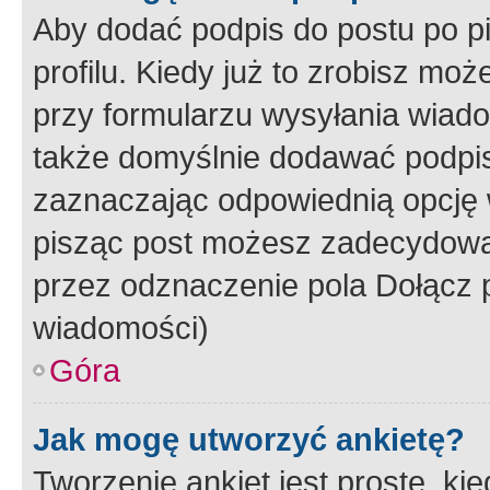
Aby dodać podpis do postu po 
profilu. Kiedy już to zrobisz m
przy formularzu wysyłania wiad
także domyślnie dodawać podpi
zaznaczając odpowiednią opcję 
pisząc post możesz zadecydowa
przez odznaczenie pola Dołącz 
wiadomości)
Góra
Jak mogę utworzyć ankietę?
Tworzenie ankiet jest proste, ki