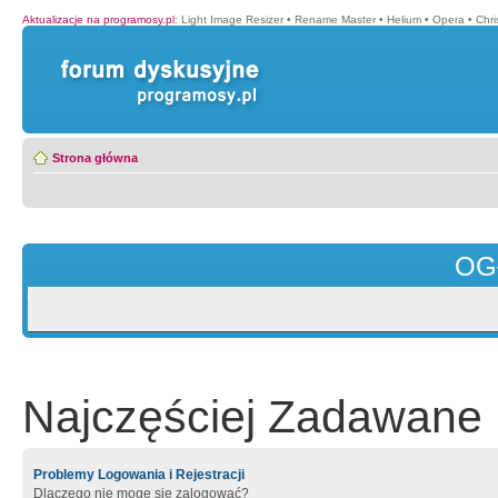
Aktualizacje na programosy.pl
:
Light Image Resizer
•
Rename Master
•
Helium
•
Opera
•
Chr
Strona główna
OG
Najczęściej Zadawane 
Problemy Logowania i Rejestracji
Dlaczego nie mogę się zalogować?