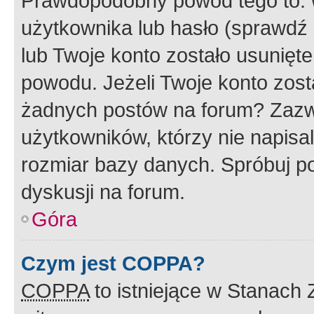
Prawdopodobny powód tego to:
użytkownika lub hasło (sprawdź e
lub Twoje konto zostało usunięte
powodu. Jeżeli Twoje konto zost
żadnych postów na forum? Zazw
użytkowników, którzy nie napisa
rozmiar bazy danych. Spróbuj po
dyskusji na forum.
Góra
Czym jest COPPA?
COPPA
to istniejące w Stanach