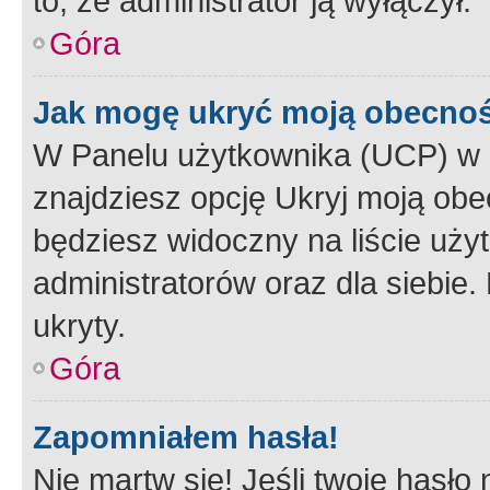
to, że administrator ją wyłączył.
Góra
Jak mogę ukryć moją obecno
W Panelu użytkownika (UCP) w 
znajdziesz opcję Ukryj moją obe
będziesz widoczny na liście użyt
administratorów oraz dla siebie.
ukryty.
Góra
Zapomniałem hasła!
Nie martw się! Jeśli twoje hasło