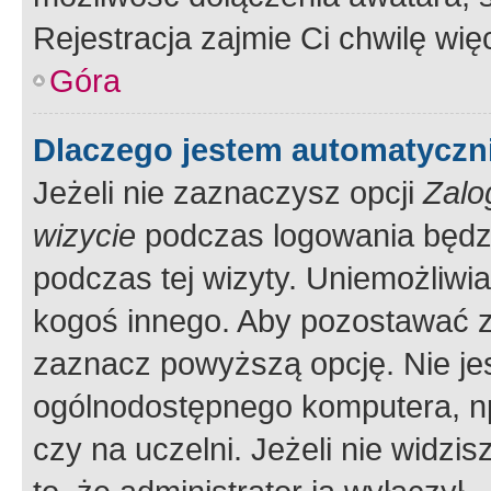
Rejestracja zajmie Ci chwilę wi
Góra
Dlaczego jestem automatycz
Jeżeli nie zaznaczysz opcji
Zalo
wizycie
podczas logowania będzi
podczas tej wizyty. Uniemożliwi
kogoś innego. Aby pozostawać 
zaznacz powyższą opcję. Nie jes
ogólnodostępnego komputera, np.
czy na uczelni. Jeżeli nie widzi