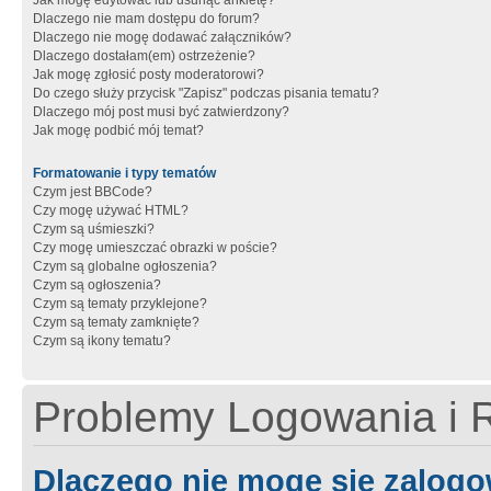
Jak mogę edytować lub usunąć ankietę?
Dlaczego nie mam dostępu do forum?
Dlaczego nie mogę dodawać załączników?
Dlaczego dostałam(em) ostrzeżenie?
Jak mogę zgłosić posty moderatorowi?
Do czego służy przycisk "Zapisz" podczas pisania tematu?
Dlaczego mój post musi być zatwierdzony?
Jak mogę podbić mój temat?
Formatowanie i typy tematów
Czym jest BBCode?
Czy mogę używać HTML?
Czym są uśmieszki?
Czy mogę umieszczać obrazki w poście?
Czym są globalne ogłoszenia?
Czym są ogłoszenia?
Czym są tematy przyklejone?
Czym są tematy zamknięte?
Czym są ikony tematu?
Problemy Logowania i R
Dlaczego nie mogę się zalog