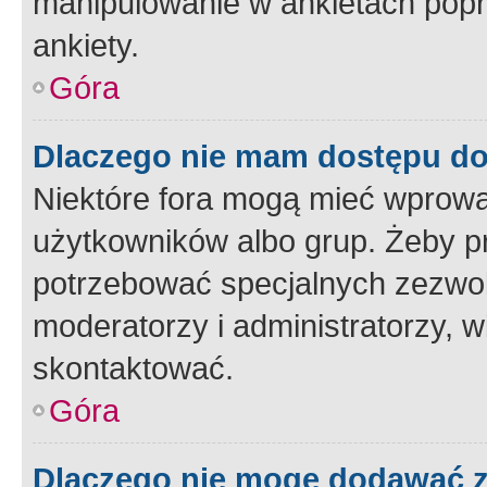
manipulowanie w ankietach popr
ankiety.
Góra
Dlaczego nie mam dostępu d
Niektóre fora mogą mieć wprowa
użytkowników albo grup. Żeby pr
potrzebować specjalnych zezwole
moderatorzy i administratorzy, w
skontaktować.
Góra
Dlaczego nie mogę dodawać 