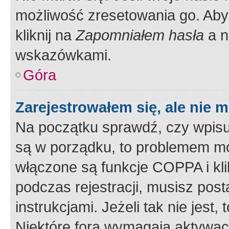
możliwość zresetowania go. Aby 
kliknij na
Zapomniałem hasła
a n
wskazówkami.
Góra
Zarejestrowałem się, ale nie 
Na początku sprawdź, czy wpisuj
są w porządku, to problemem mo
włączone są funkcje COPPA i kl
podczas rejestracji, musisz pos
instrukcjami. Jeżeli tak nie jes
Niektóre fora wymagają aktywac