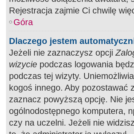
Rejestracja zajmie Ci chwilę wi
Góra
Dlaczego jestem automatycz
Jeżeli nie zaznaczysz opcji
Zalo
wizycie
podczas logowania będzi
podczas tej wizyty. Uniemożliwi
kogoś innego. Aby pozostawać 
zaznacz powyższą opcję. Nie jes
ogólnodostępnego komputera, np.
czy na uczelni. Jeżeli nie widzi