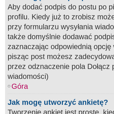
Aby dodać podpis do postu po 
profilu. Kiedy już to zrobisz m
przy formularzu wysyłania wiad
także domyślnie dodawać podpi
zaznaczając odpowiednią opcję 
pisząc post możesz zadecydowa
przez odznaczenie pola Dołącz 
wiadomości)
Góra
Jak mogę utworzyć ankietę?
Tworzenie ankiet jest proste, ki