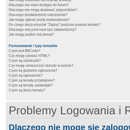
Jak mogę edytować lub usunąć ankietę?
Dlaczego nie mam dostępu do forum?
Dlaczego nie mogę dodawać załączników?
Dlaczego dostałam(em) ostrzeżenie?
Jak mogę zgłosić posty moderatorowi?
Do czego służy przycisk "Zapisz" podczas pisania tematu?
Dlaczego mój post musi być zatwierdzony?
Jak mogę podbić mój temat?
Formatowanie i typy tematów
Czym jest BBCode?
Czy mogę używać HTML?
Czym są uśmieszki?
Czy mogę umieszczać obrazki w poście?
Czym są globalne ogłoszenia?
Czym są ogłoszenia?
Czym są tematy przyklejone?
Czym są tematy zamknięte?
Czym są ikony tematu?
Problemy Logowania i R
Dlaczego nie mogę się zalog