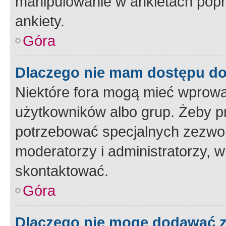
manipulowanie w ankietach popr
ankiety.
Góra
Dlaczego nie mam dostępu d
Niektóre fora mogą mieć wprowa
użytkowników albo grup. Żeby pr
potrzebować specjalnych zezwole
moderatorzy i administratorzy, w
skontaktować.
Góra
Dlaczego nie mogę dodawać 