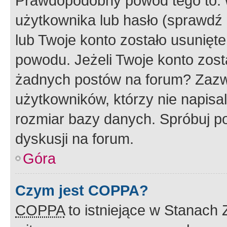
Prawdopodobny powód tego to:
użytkownika lub hasło (sprawdź e
lub Twoje konto zostało usunięte
powodu. Jeżeli Twoje konto zost
żadnych postów na forum? Zazw
użytkowników, którzy nie napisa
rozmiar bazy danych. Spróbuj po
dyskusji na forum.
Góra
Czym jest COPPA?
COPPA
to istniejące w Stanach