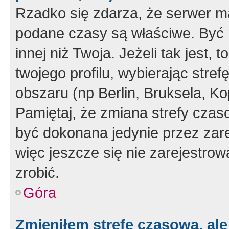
Rzadko się zdarza, że serwer m
podane czasy są właściwe. Być 
innej niż Twoja. Jeżeli tak jest,
twojego profilu, wybierając str
obszaru (np Berlin, Bruksela, Ko
Pamiętaj, że zmiana strefy czas
być dokonana jedynie przez zar
więc jeszcze się nie zarejestrow
zrobić.
Góra
Zmieniłem strefę czasową, ale