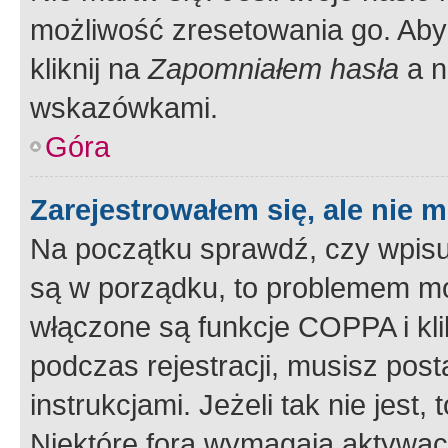
możliwość zresetowania go. Aby 
kliknij na
Zapomniałem hasła
a n
wskazówkami.
Góra
Zarejestrowałem się, ale nie 
Na początku sprawdź, czy wpisuj
są w porządku, to problemem mo
włączone są funkcje COPPA i kl
podczas rejestracji, musisz pos
instrukcjami. Jeżeli tak nie jes
Niektóre fora wymagają aktywac