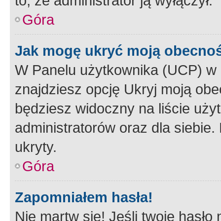
to, że administrator ją wyłączył.
Góra
Jak mogę ukryć moją obecno
W Panelu użytkownika (UCP) w 
znajdziesz opcję Ukryj moją obe
będziesz widoczny na liście użyt
administratorów oraz dla siebie.
ukryty.
Góra
Zapomniałem hasła!
Nie martw się! Jeśli twoje hasło