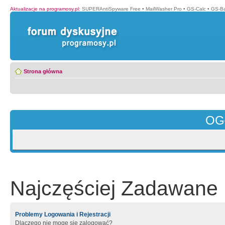
Aktualizacje na programosy.pl
:
SUPERAntiSpyware Free
•
MailWasher Pro
•
GS-Calc
•
GS-B
Strona główna
OG
Najczęściej Zadawane 
Problemy Logowania i Rejestracji
Dlaczego nie mogę się zalogować?