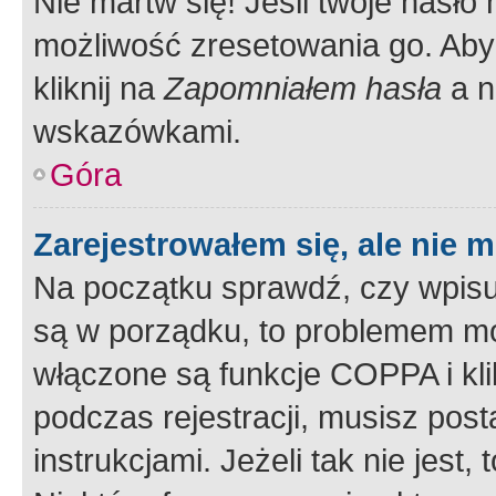
Nie martw się! Jeśli twoje hasło
możliwość zresetowania go. Aby 
kliknij na
Zapomniałem hasła
a n
wskazówkami.
Góra
Zarejestrowałem się, ale nie 
Na początku sprawdź, czy wpisuj
są w porządku, to problemem mo
włączone są funkcje COPPA i kl
podczas rejestracji, musisz pos
instrukcjami. Jeżeli tak nie jes