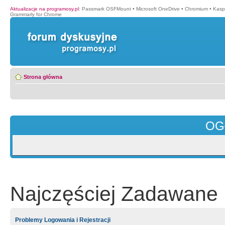
Aktualizacje na programosy.pl
:
Passmark OSFMount
•
Microsoft OneDrive
•
Chromium
•
Kasp
Grammarly for Chrome
Strona główna
OG
Najczęściej Zadawane 
Problemy Logowania i Rejestracji