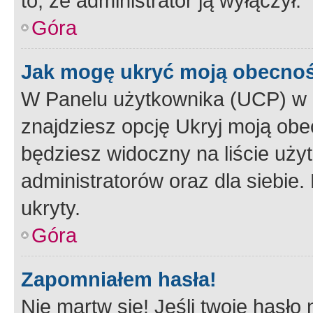
to, że administrator ją wyłączył.
Góra
Jak mogę ukryć moją obecno
W Panelu użytkownika (UCP) w 
znajdziesz opcję Ukryj moją obe
będziesz widoczny na liście użyt
administratorów oraz dla siebie.
ukryty.
Góra
Zapomniałem hasła!
Nie martw się! Jeśli twoje hasło