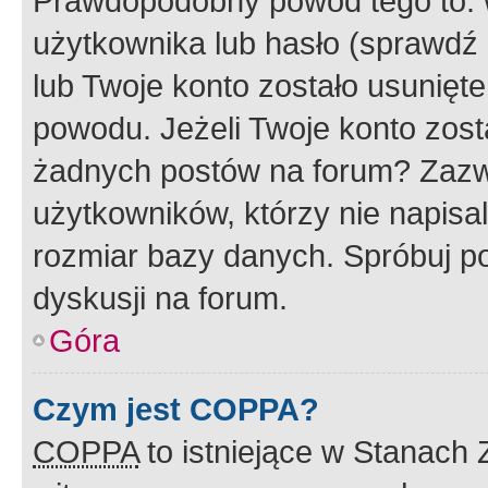
Prawdopodobny powód tego to:
użytkownika lub hasło (sprawdź e
lub Twoje konto zostało usunięte
powodu. Jeżeli Twoje konto zost
żadnych postów na forum? Zazw
użytkowników, którzy nie napisa
rozmiar bazy danych. Spróbuj po
dyskusji na forum.
Góra
Czym jest COPPA?
COPPA
to istniejące w Stanach