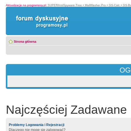
Aktualizacje na programosy.pl
:
SUPERAntiSpyware Free
•
MailWasher Pro
•
GS-Calc
•
GS-B
Strona główna
OG
Najczęściej Zadawane 
Problemy Logowania i Rejestracji
Dlaczego nie mogę się zalogować?