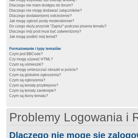
Jak mogę edytować lub usunąć ankietę?
Dlaczego nie mam dostępu do forum?
Dlaczego nie mogę dodawać załączników?
Dlaczego dostałam(em) ostrzeżenie?
Jak mogę zgłosić posty moderatorowi?
Do czego służy przycisk "Zapisz" podczas pisania tematu?
Dlaczego mój post musi być zatwierdzony?
Jak mogę podbić mój temat?
Formatowanie i typy tematów
Czym jest BBCode?
Czy mogę używać HTML?
Czym są uśmieszki?
Czy mogę umieszczać obrazki w poście?
Czym są globalne ogłoszenia?
Czym są ogłoszenia?
Czym są tematy przyklejone?
Czym są tematy zamknięte?
Czym są ikony tematu?
Problemy Logowania i R
Dlaczego nie mogę się zalog