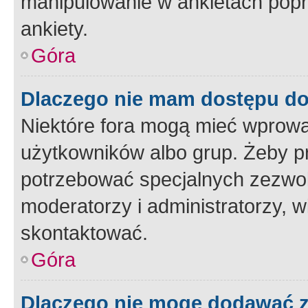
manipulowanie w ankietach popr
ankiety.
Góra
Dlaczego nie mam dostępu d
Niektóre fora mogą mieć wprowa
użytkowników albo grup. Żeby pr
potrzebować specjalnych zezwole
moderatorzy i administratorzy, w
skontaktować.
Góra
Dlaczego nie mogę dodawać 