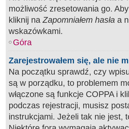
możliwość zresetowania go. Aby 
kliknij na
Zapomniałem hasła
a n
wskazówkami.
Góra
Zarejestrowałem się, ale nie 
Na początku sprawdź, czy wpisuj
są w porządku, to problemem mo
włączone są funkcje COPPA i kl
podczas rejestracji, musisz pos
instrukcjami. Jeżeli tak nie jes
Niektóre fora wymagają aktywac