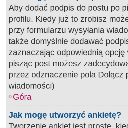
Aby dodać podpis do postu po 
profilu. Kiedy już to zrobisz m
przy formularzu wysyłania wiad
także domyślnie dodawać podpi
zaznaczając odpowiednią opcję 
pisząc post możesz zadecydowa
przez odznaczenie pola Dołącz 
wiadomości)
Góra
Jak mogę utworzyć ankietę?
Tworzenie ankiet jest proste, ki