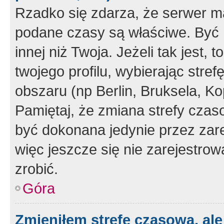
Rzadko się zdarza, że serwer m
podane czasy są właściwe. Być 
innej niż Twoja. Jeżeli tak jest,
twojego profilu, wybierając str
obszaru (np Berlin, Bruksela, Ko
Pamiętaj, że zmiana strefy czas
być dokonana jedynie przez zar
więc jeszcze się nie zarejestrow
zrobić.
Góra
Zmieniłem strefę czasową, ale