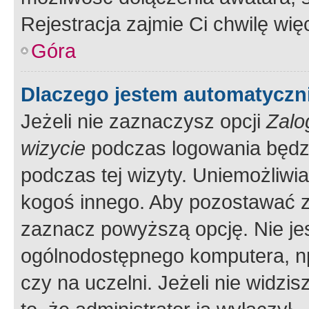
Rejestracja zajmie Ci chwilę wi
Góra
Dlaczego jestem automatycz
Jeżeli nie zaznaczysz opcji
Zalo
wizycie
podczas logowania będzi
podczas tej wizyty. Uniemożliwi
kogoś innego. Aby pozostawać 
zaznacz powyższą opcję. Nie jes
ogólnodostępnego komputera, np.
czy na uczelni. Jeżeli nie widzi