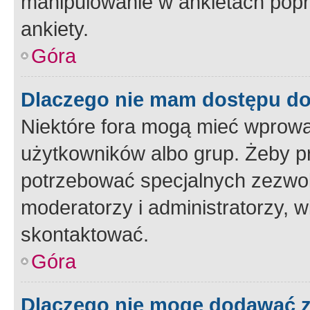
manipulowanie w ankietach popr
ankiety.
Góra
Dlaczego nie mam dostępu d
Niektóre fora mogą mieć wprowa
użytkowników albo grup. Żeby pr
potrzebować specjalnych zezwole
moderatorzy i administratorzy, w
skontaktować.
Góra
Dlaczego nie mogę dodawać 