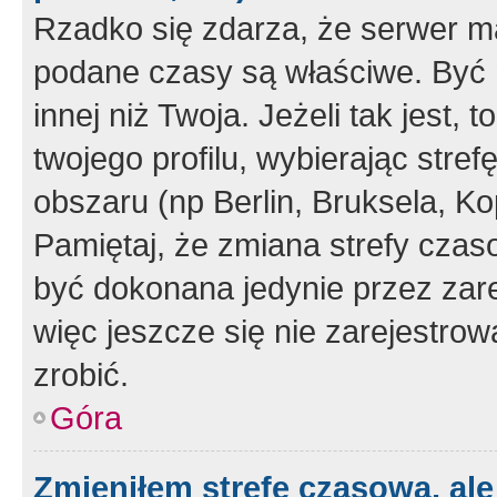
Rzadko się zdarza, że serwer m
podane czasy są właściwe. Być 
innej niż Twoja. Jeżeli tak jest,
twojego profilu, wybierając str
obszaru (np Berlin, Bruksela, Ko
Pamiętaj, że zmiana strefy czas
być dokonana jedynie przez zar
więc jeszcze się nie zarejestrow
zrobić.
Góra
Zmieniłem strefę czasową, ale