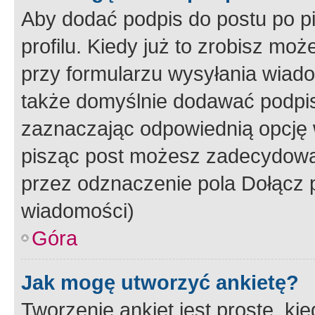
Aby dodać podpis do postu po 
profilu. Kiedy już to zrobisz m
przy formularzu wysyłania wiad
także domyślnie dodawać podpi
zaznaczając odpowiednią opcję 
pisząc post możesz zadecydowa
przez odznaczenie pola Dołącz 
wiadomości)
Góra
Jak mogę utworzyć ankietę?
Tworzenie ankiet jest proste, ki