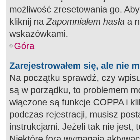
możliwość zresetowania go. Aby 
kliknij na
Zapomniałem hasła
a n
wskazówkami.
Góra
Zarejestrowałem się, ale nie 
Na początku sprawdź, czy wpisuj
są w porządku, to problemem mo
włączone są funkcje COPPA i kl
podczas rejestracji, musisz pos
instrukcjami. Jeżeli tak nie jes
Niektóre fora wymagają aktywac