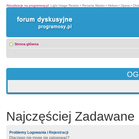
Aktualizacje na programosy.pl
:
Light Image Resizer
•
Rename Master
•
Helium
•
Opera
•
Chr
Strona główna
OG
Najczęściej Zadawane 
Problemy Logowania i Rejestracji
Dlaczego nie mogę się zalogować?