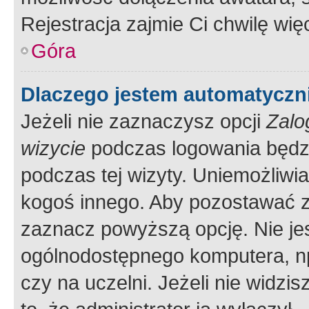
Rejestracja zajmie Ci chwilę wi
Góra
Dlaczego jestem automatycz
Jeżeli nie zaznaczysz opcji
Zalo
wizycie
podczas logowania będzi
podczas tej wizyty. Uniemożliwi
kogoś innego. Aby pozostawać 
zaznacz powyższą opcję. Nie jes
ogólnodostępnego komputera, np.
czy na uczelni. Jeżeli nie widzi