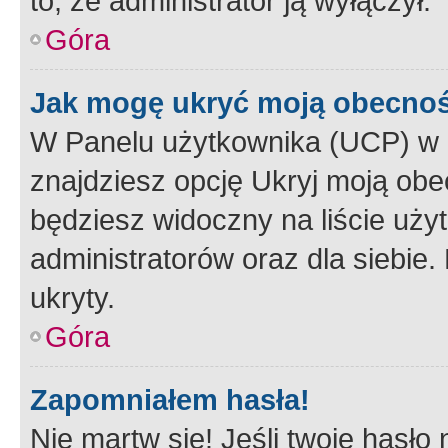
to, że administrator ją wyłączył.
Góra
Jak mogę ukryć moją obecno
W Panelu użytkownika (UCP) w 
znajdziesz opcję Ukryj moją obe
będziesz widoczny na liście użyt
administratorów oraz dla siebie.
ukryty.
Góra
Zapomniałem hasła!
Nie martw się! Jeśli twoje hasło