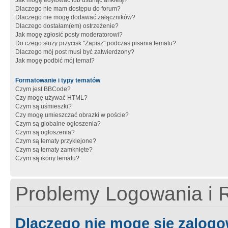
Jak mogę edytować lub usunąć ankietę?
Dlaczego nie mam dostępu do forum?
Dlaczego nie mogę dodawać załączników?
Dlaczego dostałam(em) ostrzeżenie?
Jak mogę zgłosić posty moderatorowi?
Do czego służy przycisk "Zapisz" podczas pisania tematu?
Dlaczego mój post musi być zatwierdzony?
Jak mogę podbić mój temat?
Formatowanie i typy tematów
Czym jest BBCode?
Czy mogę używać HTML?
Czym są uśmieszki?
Czy mogę umieszczać obrazki w poście?
Czym są globalne ogłoszenia?
Czym są ogłoszenia?
Czym są tematy przyklejone?
Czym są tematy zamknięte?
Czym są ikony tematu?
Problemy Logowania i R
Dlaczego nie mogę się zalog