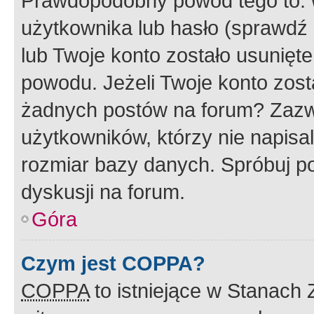
Prawdopodobny powód tego to:
użytkownika lub hasło (sprawdź e
lub Twoje konto zostało usunięte
powodu. Jeżeli Twoje konto zost
żadnych postów na forum? Zazw
użytkowników, którzy nie napisa
rozmiar bazy danych. Spróbuj po
dyskusji na forum.
Góra
Czym jest COPPA?
COPPA
to istniejące w Stanach