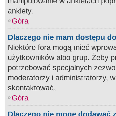
manipulowanie w ankietach popr
ankiety.
Góra
Dlaczego nie mam dostępu d
Niektóre fora mogą mieć wprowa
użytkowników albo grup. Żeby pr
potrzebować specjalnych zezwole
moderatorzy i administratorzy, w
skontaktować.
Góra
Dlaczego nie mogę dodawać 