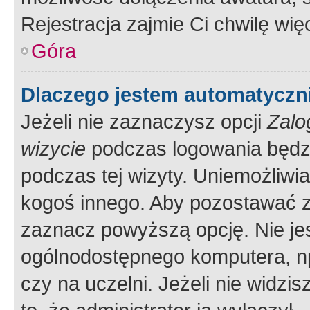
Rejestracja zajmie Ci chwilę wi
Góra
Dlaczego jestem automatycz
Jeżeli nie zaznaczysz opcji
Zalo
wizycie
podczas logowania będzi
podczas tej wizyty. Uniemożliwi
kogoś innego. Aby pozostawać 
zaznacz powyższą opcję. Nie jes
ogólnodostępnego komputera, np.
czy na uczelni. Jeżeli nie widzi