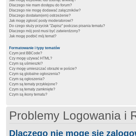
Jak mogę edytować lub usunąć ankietę?
Dlaczego nie mam dostępu do forum?
Dlaczego nie mogę dodawać załączników?
Dlaczego dostałam(em) ostrzeżenie?
Jak mogę zgłosić posty moderatorowi?
Do czego służy przycisk "Zapisz" podczas pisania tematu?
Dlaczego mój post musi być zatwierdzony?
Jak mogę podbić mój temat?
Formatowanie i typy tematów
Czym jest BBCode?
Czy mogę używać HTML?
Czym są uśmieszki?
Czy mogę umieszczać obrazki w poście?
Czym są globalne ogłoszenia?
Czym są ogłoszenia?
Czym są tematy przyklejone?
Czym są tematy zamknięte?
Czym są ikony tematu?
Problemy Logowania i R
Dlaczego nie mogę się zalog