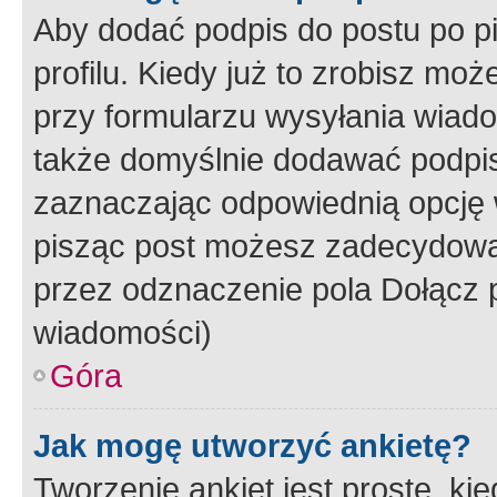
Aby dodać podpis do postu po 
profilu. Kiedy już to zrobisz m
przy formularzu wysyłania wiad
także domyślnie dodawać podpi
zaznaczając odpowiednią opcję 
pisząc post możesz zadecydowa
przez odznaczenie pola Dołącz 
wiadomości)
Góra
Jak mogę utworzyć ankietę?
Tworzenie ankiet jest proste, ki