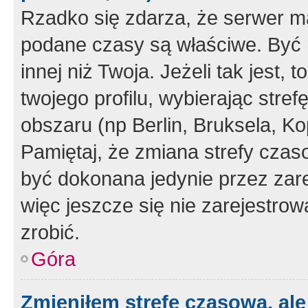
Rzadko się zdarza, że serwer m
podane czasy są właściwe. Być 
innej niż Twoja. Jeżeli tak jest,
twojego profilu, wybierając str
obszaru (np Berlin, Bruksela, Ko
Pamiętaj, że zmiana strefy czas
być dokonana jedynie przez zar
więc jeszcze się nie zarejestrow
zrobić.
Góra
Zmieniłem strefę czasową, ale