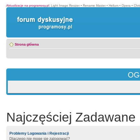
Aktualizacje na programosy.pl
:
Light Image Resizer
•
Rename Master
•
Helium
•
Opera
•
Chr
Strona główna
OG
Najczęściej Zadawane 
Problemy Logowania i Rejestracji
Dlaczego nie mogę się zalogować?