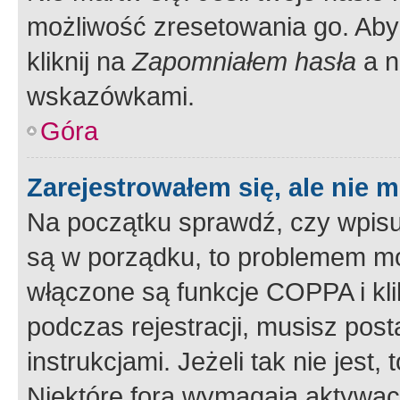
możliwość zresetowania go. Aby 
kliknij na
Zapomniałem hasła
a n
wskazówkami.
Góra
Zarejestrowałem się, ale nie 
Na początku sprawdź, czy wpisuj
są w porządku, to problemem mo
włączone są funkcje COPPA i kl
podczas rejestracji, musisz pos
instrukcjami. Jeżeli tak nie jes
Niektóre fora wymagają aktywac