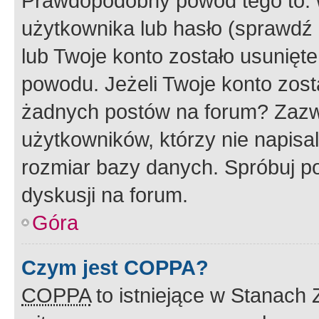
Prawdopodobny powód tego to:
użytkownika lub hasło (sprawdź e
lub Twoje konto zostało usunięte
powodu. Jeżeli Twoje konto zost
żadnych postów na forum? Zazw
użytkowników, którzy nie napisa
rozmiar bazy danych. Spróbuj po
dyskusji na forum.
Góra
Czym jest COPPA?
COPPA
to istniejące w Stanach