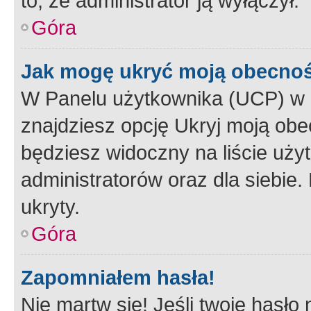
to, że administrator ją wyłączył.
Góra
Jak mogę ukryć moją obecno
W Panelu użytkownika (UCP) w 
znajdziesz opcję Ukryj moją obe
będziesz widoczny na liście użyt
administratorów oraz dla siebie.
ukryty.
Góra
Zapomniałem hasła!
Nie martw się! Jeśli twoje hasło