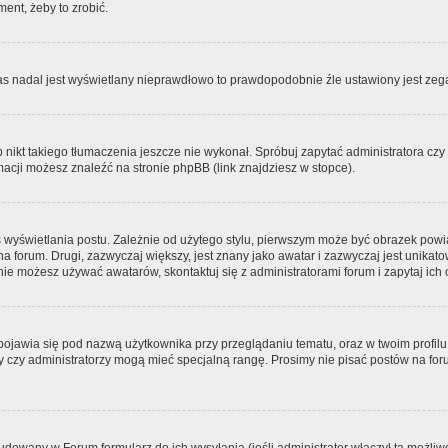
ment, żeby to zrobić.
zas nadal jest wyświetlany nieprawdłowo to prawdopodobnie źle ustawiony jest zega
ikt takiego tłumaczenia jeszcze nie wykonał. Spróbuj zapytać administratora czy m
acji możesz znaleźć na stronie phpBB (link znajdziesz w stopce).
 wyświetlania postu. Zależnie od użytego stylu, pierwszym może być obrazek pow
 na forum. Drugi, zazwyczaj większy, jest znany jako awatar i zazwyczaj jest unik
ie możesz używać awatarów, skontaktuj się z administratorami forum i zapytaj ich 
pojawia się pod nazwą użytkownika przy przeglądaniu tematu, oraz w twoim profilu
zy czy administratorzy mogą mieć specjalną rangę. Prosimy nie pisać postów na for