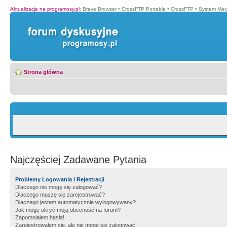
Aktualizacje na programosy.pl
:
Brave Browser
•
CrossFTP Portable
•
CrossFTP
•
System Mec
Strona główna
Najczęściej Zadawane Pytania
Problemy Logowania i Rejestracji
Dlaczego nie mogę się zalogować?
Dlaczego muszę się zarejestrować?
Dlaczego jestem automatycznie wylogowywany?
Jak mogę ukryć moją obecność na forum?
Zapomniałem hasła!
Zarejestrowałem się, ale nie mogę się zalogować!