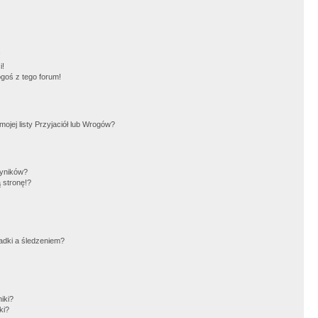
!
i!
goś z tego forum!
jej listy Przyjaciół lub Wrogów?
wyników?
 stronę!?
adki a śledzeniem?
iki?
ki?