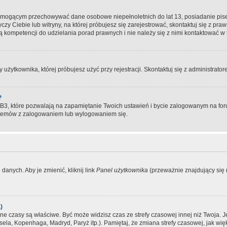
, mogącym przechowywać dane osobowe niepełnoletnich do lat 13, posiadanie pi
yczy Ciebie lub witryny, na której próbujesz się zarejestrować, skontaktuj się z pr
 kompetencji do udzielania porad prawnych i nie należy się z nimi kontaktować w te
użytkownika, której próbujesz użyć przy rejestracji. Skontaktuj się z administrat
?
, które pozwalają na zapamiętanie Twoich ustawień i bycie zalogowanym na forum
blemów z zalogowaniem lub wylogowaniem się.
danych. Aby je zmienić, kliknij link
Panel użytkownika
(przeważnie znajdujący się n
)
czasy są właściwe. Być może widzisz czas ze strefy czasowej innej niż Twoja. Jeże
sela, Kopenhaga, Madryd, Paryż itp.). Pamiętaj, że zmiana strefy czasowej, jak 