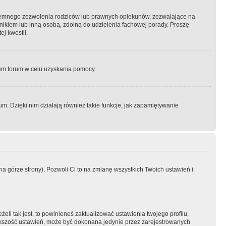
semnego zezwolenia rodziców lub prawnych opiekunów, zezwalające na
awnikiem lub inną osobą, zdolną do udzielenia fachowej porady. Proszę
j kwestii.
orem forum w celu uzyskania pomocy.
. Dzięki nim działają również takie funkcje, jak zapamiętywanie
a górze strony). Pozwoli Ci to na zmianę wszystkich Twoich ustawień i
li tak jest, to powinieneś zaktualizować ustawienia twojego profilu,
większość ustawień, może być dokonana jedynie przez zarejestrowanych