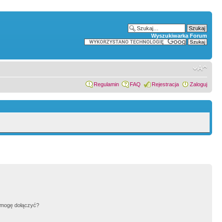
Wyszukiwarka Forum
Regulamin
FAQ
Rejestracja
Zaloguj
h mogę dołączyć?