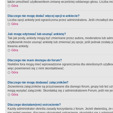
także umożliwić użytkownikom zmianę wcześniej oddanego głosu. Liczba możl
Góra
Dlaczego nie mogę dodać więcej opcji w ankiecie?
Liczba opcji ankiety jest ograniczona przez administratora. Jeśli chciałbyś do
Góra
Jak mogę edytować lub usunąć ankietę?
Tak jak posty, ankiety mogą być zmieniane przez autora, moderatora lub admi
użytkownik może usunąć ankietę lub zmieniać jej opcje, jeśli jednak został
trwania ankiety.
Góra
Dlaczego nie mam dostępu do forum?
Niektóre fora mogą mieć wprowadzone ograniczenia dla określonych użytkowni
więc powinieneś się z nimi skontaktować.
Góra
Dlaczego nie mogę dodawać załączników?
Zezwolenia załączników są przyznawane dla danego forum, grupy lub też uż
mogą wysyłać załączniki. Skontaktuj się z administratorem Forum, jeśli nie
Góra
Dlaczego dostałam(em) ostrzeżenie?
Każdy administrator określa zasady korzystania z forum. Jeżeli stwierdzą, ż
nie jesteś pewien, dlaczego otrzymałeś ostrzeżenie, skontaktuj sie z adminis