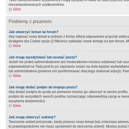
Tylko zarejestrowani użytkownicy mogą wysyłać e-maile do ludzi poprzez wbu
niezarejestrowanych użytkowników.
Góra
Problemy z pisaniem
Jak utworzyć temat na forum?
Aby napisać nowy temat w jednym z forów, kliknij odpowiedni przycisk widoc
dostępne dla Ciebie opcje ((
YMożesz zakładać nowe tematy na tym forum, Mo
Góra
Jak mogę wyedytować lub usunąć posta?
Jeżeli nie jesteś administratorem ani moderatorem możesz edytować lub usuwać
odpowiedział na Twój post to po zapisaniu zmian na dole będzie wyświetlana 
lub administratora (powinni oni poinformować dlaczego dokonali edycji). Pam
Góra
Jak mogę dodać podpis do mojego postu?
Aby dodać podpis do postu po pierwsze musisz go utworzyć w swoim profilu.
podpis do wszystkich swoich postów zaznaczając odpowiednią opcję w swoi
wysyłania wiadomości)
Góra
Jak mogę utworzyć ankietę?
Tworzenie ankiet jest proste, kiedy piszesz nowy temat (lub zmieniasz pier
to prawdopodobnie nie masz uprawnień do tworzenia ankiet). Musisz podać tyt