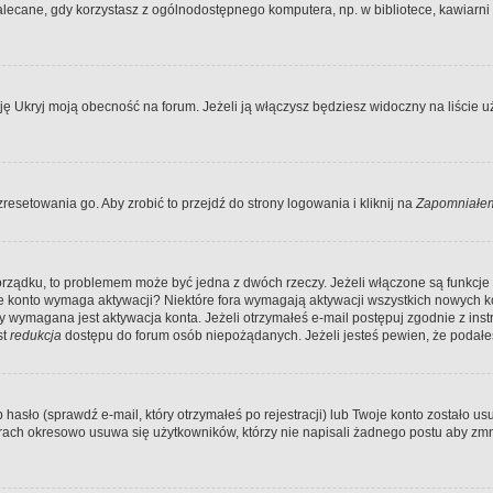
ecane, gdy korzystasz z ogólnodostępnego komputera, np. w bibliotece, kawiarni in
Ukryj moją obecność na forum. Jeżeli ją włączysz będziesz widoczny na liście uży
resetowania go. Aby zrobić to przejdź do strony logowania i kliknij na
Zapomniałem
porządku, to problemem może być jedna z dwóch rzeczy. Jeżeli włączone są funkcj
twoje konto wymaga aktywacji? Niektóre fora wymagają aktywacji wszystkich nowych 
wymagana jest aktywacja konta. Jeżeli otrzymałeś e-mail postępuj zgodnie z instruk
st
redukcja
dostępu do forum osób niepożądanych. Jeżeli jesteś pewien, że podałe
o (sprawdź e-mail, który otrzymałeś po rejestracji) lub Twoje konto zostało usun
rach okresowo usuwa się użytkowników, którzy nie napisali żadnego postu aby zmn