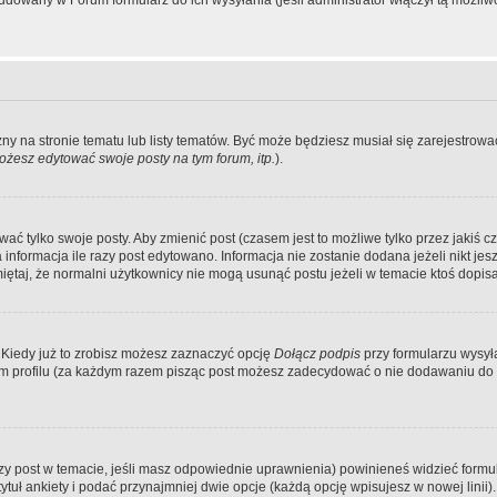
dowany w Forum formularz do ich wysyłania (jeśli administrator włączył tą możliw
zny na stronie tematu lub listy tematów. Być może będziesz musiał się zarejestr
żesz edytować swoje posty na tym forum, itp.
).
 tylko swoje posty. Aby zmienić post (czasem jest to możliwe tylko przez jakiś cz
informacja ile razy post edytowano. Informacja nie zostanie dodana jeżeli nikt je
iętaj, że normalni użytkownicy nie mogą usunąć postu jeżeli w temacie ktoś dopisał
 Kiedy już to zrobisz możesz zaznaczyć opcję
Dołącz podpis
przy formularzu wysy
m profilu (za każdym razem pisząc post możesz zadecydować o nie dodawaniu do 
wszy post w temacie, jeśli masz odpowiednie uprawnienia) powinieneś widzieć formu
uł ankiety i podać przynajmniej dwie opcje (każdą opcję wpisujesz w nowej linii).