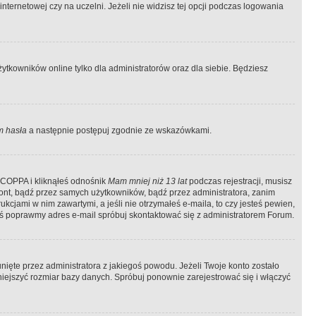
ternetowej czy na uczelni. Jeżeli nie widzisz tej opcji podczas logowania
tkowników online tylko dla administratorów oraz dla siebie. Będziesz
 hasła
a następnie postępuj zgodnie ze wskazówkami.
e COPPA i kliknąłeś odnośnik
Mam mniej niż 13 lat
podczas rejestracji, musisz
kont, bądź przez samych użytkowników, bądź przez administratora, zanim
cjami w nim zawartymi, a jeśli nie otrzymałeś e-maila, to czy jesteś pewien,
ś poprawmy adres e-mail spróbuj skontaktować się z administratorem Forum.
ięte przez administratora z jakiegoś powodu. Jeżeli Twoje konto zostało
iejszyć rozmiar bazy danych. Spróbuj ponownie zarejestrować się i włączyć