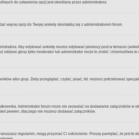
iwych do ustawienia opcji jest określana przez administratora.
dać więcej opcji do Twojej ankiety skontaktuj się z administratorem forum.
nistratora. Aby edytować ankietę musisz edytować pierwszy post w temacie (ankieta
y już oddane głosy tylko moderator lub administrator może to zrobić. Uniemożliwia
ków albo grup. Żeby przeglądać, czytać, pisać, itd. możesz potrzebować specjalny
ytkownika. Administrator forum może nie zezwalać na dodawanie załączników w o
 jesteś pewien, dlaczego nie możesz dodawać załączników.
e naruszasz regulamin, mogą przyznać Ci ostrzeżenie. Proszę pamiętać, że jest to d
tratorem.