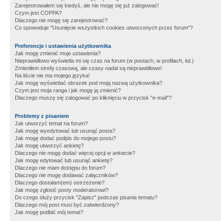
Zarejestrowałem się kiedyś, ale nie mogę się już zalogować!
Czym jest COPPA?
Dlaczego nie mogę się zarejestrować?
Co spowoduje "Usunięcie wszystkich cookies utworzonych przez forum"?
Preferencje i ustawienia użytkownika
Jak mogę zmienić moje ustawienia?
Nieprawidłowo wyświetla mi się czas na forum (w postach, w profilach, itd.)
Zmieniłem strefę czasową, ale czasy nadal są nieprawidłowe!
Na liście nie ma mojego języka!
Jak mogę wyświetlać obrazek pod moją nazwą użytkownika?
Czym jest moja ranga i jak mogę ją zmienić?
Dlaczego muszę się zalogować po kliknięciu w przycisk "e-mail"?
Problemy z pisaniem
Jak utworzyć temat na forum?
Jak mogę wyedytować lub usunąć posta?
Jak mogę dodać podpis do mojego postu?
Jak mogę utworzyć ankietę?
Dlaczego nie mogę dodać więcej opcji w ankiecie?
Jak mogę edytować lub usunąć ankietę?
Dlaczego nie mam dostępu do forum?
Dlaczego nie mogę dodawać załączników?
Dlaczego dostałam(em) ostrzeżenie?
Jak mogę zgłosić posty moderatorowi?
Do czego służy przycisk "Zapisz" podczas pisania tematu?
Dlaczego mój post musi być zatwierdzony?
Jak mogę podbić mój temat?