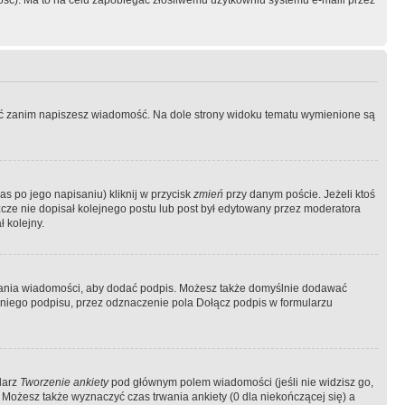
ość). Ma to na celu zapobiegać złośliwemu użytkowniu systemu e-maili przez
ować zanim napiszesz wiadomość. Na dole strony widoku tematu wymienione są
as po jego napisaniu) kliknij w przycisk
zmień
przy danym poście. Jeżeli ktoś
szcze nie dopisał kolejnego postu lub post był edytowany przez moderatora
 kolejny.
łania wiadomości, aby dodać podpis. Możesz także domyślnie dodawać
niego podpisu, przez odznaczenie pola Dołącz podpis w formularzu
larz
Tworzenie ankiety
pod głównym polem wiadomości (jeśli nie widzisz go,
 Możesz także wyznaczyć czas trwania ankiety (0 dla niekończącej się) a