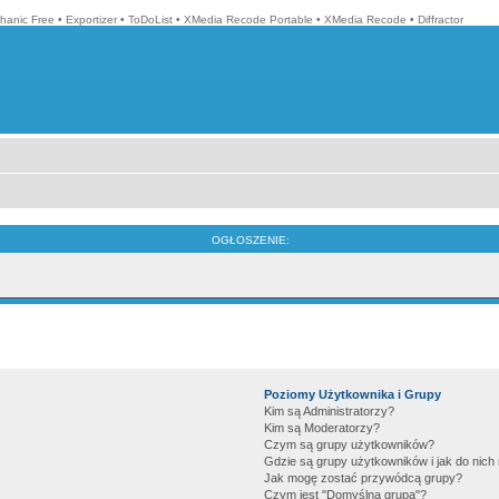
hanic Free
•
Exportizer
•
ToDoList
•
XMedia Recode Portable
•
XMedia Recode
•
Diffractor
OGŁOSZENIE:
Poziomy Użytkownika i Grupy
Kim są Administratorzy?
Kim są Moderatorzy?
Czym są grupy użytkowników?
Gdzie są grupy użytkowników i jak do nic
Jak mogę zostać przywódcą grupy?
Czym jest "Domyślna grupa"?