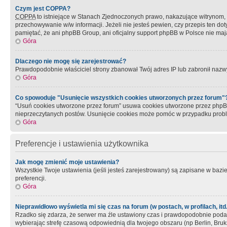
Czym jest COPPA?
COPPA
to istniejące w Stanach Zjednoczonych prawo, nakazujące witrynom
przechowywanie w/w informacji. Jeżeli nie jesteś pewien, czy przepis ten dot
pamiętać, że ani phpBB Group, ani oficjalny support phpBB w Polsce nie mają
Góra
Dlaczego nie mogę się zarejestrować?
Prawdopodobnie właściciel strony zbanował Twój adres IP lub zabronił nazwy 
Góra
Co spowoduje "Usunięcie wszystkich cookies utworzonych przez forum"
“Usuń cookies utworzone przez forum” usuwa cookies utworzone przez phpBB3
nieprzeczytanych postów. Usunięcie cookies może pomóc w przypadku pro
Góra
Preferencje i ustawienia użytkownika
Jak mogę zmienić moje ustawienia?
Wszystkie Twoje ustawienia (jeśli jesteś zarejestrowany) są zapisane w bazie 
preferencji.
Góra
Nieprawidłowo wyświetla mi się czas na forum (w postach, w profilach, itd.
Rzadko się zdarza, że serwer ma źle ustawiony czas i prawdopodobnie podane 
wybierając strefę czasową odpowiednią dla twojego obszaru (np Berlin, Bruk