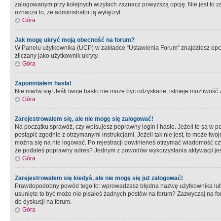
zalogowanym przy kolejnych wizytach zaznacz powyższą opcję. Nie jest to zal
oznacza to, że administrator ją wyłączył.
Góra
Jak mogę ukryć moją obecność na forum?
W Panelu użytkownika (UCP) w zakładce “Ustawienia Forum” znajdziesz opcję 
zliczany jako użytkownik ukryty.
Góra
Zapomniałem hasła!
Nie martw się! Jeśli twoje hasło nie może byc odzyskane, istnieje możliwość z
Góra
Zarejestrowałem się, ale nie mogę się zalogować!
Na początku sprawdź, czy wpisujesz poprawny login i hasło. Jeżeli te są w 
postąpić zgodnie z otrzymanymi instrukcjami. Jeżeli tak nie jest, to może 
można się na nie logować. Po rejestracji powinieneś otrzymać wiadomość czy 
że podałeś poprawny adres? Jednym z powodów wykorzystania aktywacji je
Góra
Zarejestrowałem się kiedyś, ale nie mogę się już zalogować!
Prawdopodobny powód tego to: wprowadzasz błędna nazwę użytkownika lub hasł
usunięte to być może nie pisałeś żadnych postów na forum? Zazwyczaj na fo
do dyskusji na forum.
Góra