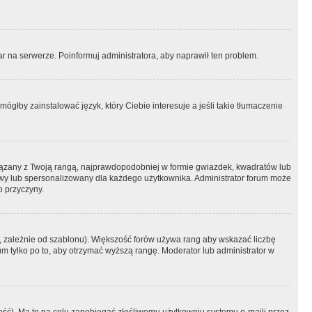
r na serwerze. Poinformuj administratora, aby naprawił ten problem.
ógłby zainstalować język, który Ciebie interesuje a jeśli takie tłumaczenie
iązany z Twoją rangą, najprawdopodobniej w formie gwiazdek, kwadratów lub
atowy lub spersonalizowany dla każdego użytkownika. Administrator forum może
o przyczyny.
, zależnie od szablonu). Większość forów używa rang aby wskazać liczbę
um tylko po to, aby otrzymać wyższą rangę. Moderator lub administrator w