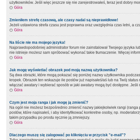
użytkowników. Jeśli więc jeszcze się nie zarejestrowałeś, teraz jest dobry mo
Góra
Zmieniłem strefę czasową, ale czasy nadal są nieprawidłowe!
Jeżeli ustawiona strefa czasu jest poprawna oraz uwzględnia czas letni, a c
Góra
Na liście nie ma mojego języka!
Najprawdopodobniej administrator forum nie zainstalował Twojego języka lub n
nie istnieje możesz sam spróbować wykonać takie tłumaczenie. Więcej inform
Góra
Jak mogę wyświetlać obrazek pod moją nazwą użytkownika?
Są dwa obrazki, które mogą pokazać się poniżej nazwy użytkownika podczas
kropek. Obrazek ten wskazuje ile postów już napisałeś/aś lub na Twój status
włączać awatary i wybierać sposób w jaki awatary mogą być dostępne. Jeśli n
Góra
Czym jest moja ranga i jak mogę ją zmienić?
Na ogół nie możesz bezpośrednio zmienić nazwy jakiejkolwiek rangi (ranga 
postów, które napisałeś, i aby identyfikować konkretne osoby, np. moderator
takim przypadku po prostu ręcznie ją zmniejszy.
Góra
Dlaczego muszę się zalogować po kliknięciu w przycisk "e-mail"?