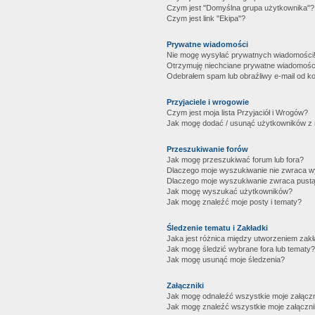
Czym jest "Domyślna grupa użytkownika"?
Czym jest link "Ekipa"?
Prywatne wiadomości
Nie mogę wysyłać prywatnych wiadomości
Otrzymuję niechciane prywatne wiadomośc
Odebrałem spam lub obraźliwy e-mail od ko
Przyjaciele i wrogowie
Czym jest moja lista Przyjaciół i Wrogów?
Jak mogę dodać / usunąć użytkowników z mo
Przeszukiwanie forów
Jak mogę przeszukiwać forum lub fora?
Dlaczego moje wyszukiwanie nie zwraca 
Dlaczego moje wyszukiwanie zwraca pustą
Jak mogę wyszukać użytkowników?
Jak mogę znaleźć moje posty i tematy?
Śledzenie tematu i Zakładki
Jaka jest różnica między utworzeniem zakł
Jak mogę śledzić wybrane fora lub tematy?
Jak mogę usunąć moje śledzenia?
Załączniki
Jak mogę odnaleźć wszystkie moje załączn
Jak mogę znaleźć wszystkie moje załączni