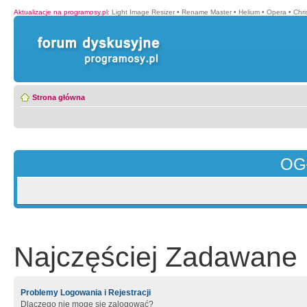
Aktualizacje na programosy.pl
:
Light Image Resizer
•
Rename Master
•
Helium
•
Opera
•
Chr
Strona główna
OG
Najczęściej Zadawane 
Problemy Logowania i Rejestracji
Dlaczego nie mogę się zalogować?