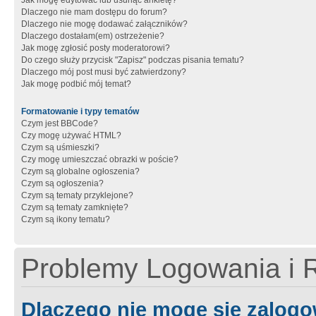
Jak mogę edytować lub usunąć ankietę?
Dlaczego nie mam dostępu do forum?
Dlaczego nie mogę dodawać załączników?
Dlaczego dostałam(em) ostrzeżenie?
Jak mogę zgłosić posty moderatorowi?
Do czego służy przycisk "Zapisz" podczas pisania tematu?
Dlaczego mój post musi być zatwierdzony?
Jak mogę podbić mój temat?
Formatowanie i typy tematów
Czym jest BBCode?
Czy mogę używać HTML?
Czym są uśmieszki?
Czy mogę umieszczać obrazki w poście?
Czym są globalne ogłoszenia?
Czym są ogłoszenia?
Czym są tematy przyklejone?
Czym są tematy zamknięte?
Czym są ikony tematu?
Problemy Logowania i R
Dlaczego nie mogę się zalog