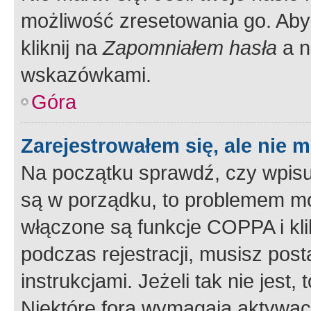
możliwość zresetowania go. Aby 
kliknij na
Zapomniałem hasła
a n
wskazówkami.
Góra
Zarejestrowałem się, ale nie 
Na początku sprawdź, czy wpisuj
są w porządku, to problemem mo
włączone są funkcje COPPA i kl
podczas rejestracji, musisz pos
instrukcjami. Jeżeli tak nie jes
Niektóre fora wymagają aktywac