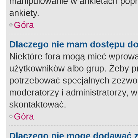
manipulowanie w ankietach popr
ankiety.
Góra
Dlaczego nie mam dostępu d
Niektóre fora mogą mieć wprowa
użytkowników albo grup. Żeby pr
potrzebować specjalnych zezwole
moderatorzy i administratorzy, w
skontaktować.
Góra
Dlaczego nie mogę dodawać 