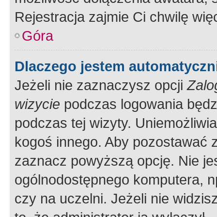
Rejestracja zajmie Ci chwilę wi
Góra
Dlaczego jestem automatycz
Jeżeli nie zaznaczysz opcji
Zalo
wizycie
podczas logowania będzi
podczas tej wizyty. Uniemożliwi
kogoś innego. Aby pozostawać 
zaznacz powyższą opcję. Nie jes
ogólnodostępnego komputera, np.
czy na uczelni. Jeżeli nie widzi