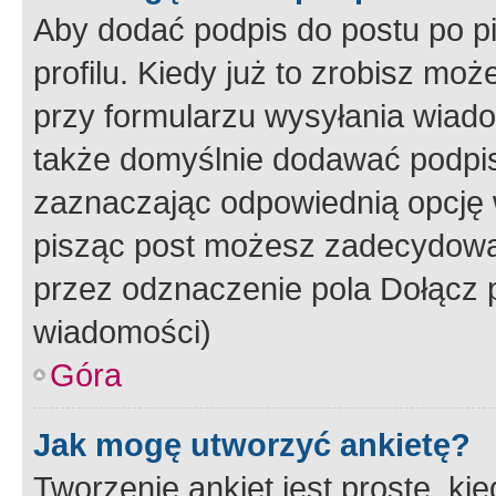
Aby dodać podpis do postu po 
profilu. Kiedy już to zrobisz m
przy formularzu wysyłania wiad
także domyślnie dodawać podpi
zaznaczając odpowiednią opcję 
pisząc post możesz zadecydowa
przez odznaczenie pola Dołącz 
wiadomości)
Góra
Jak mogę utworzyć ankietę?
Tworzenie ankiet jest proste, ki