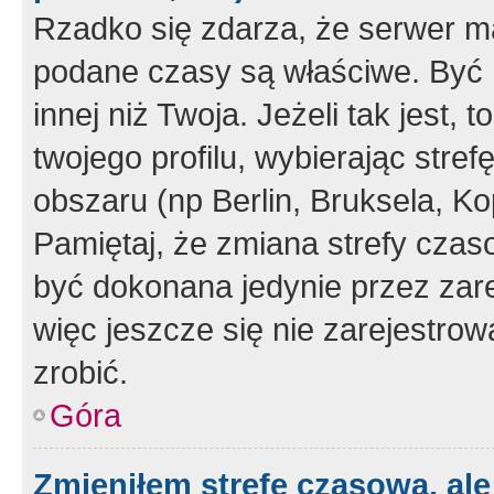
Rzadko się zdarza, że serwer m
podane czasy są właściwe. Być 
innej niż Twoja. Jeżeli tak jest,
twojego profilu, wybierając str
obszaru (np Berlin, Bruksela, Ko
Pamiętaj, że zmiana strefy czas
być dokonana jedynie przez zar
więc jeszcze się nie zarejestrow
zrobić.
Góra
Zmieniłem strefę czasową, ale