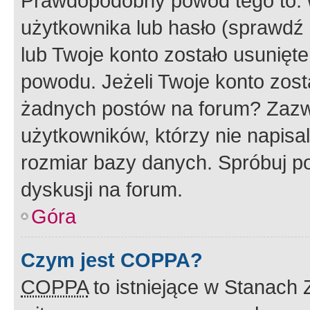
Prawdopodobny powód tego to:
użytkownika lub hasło (sprawdź e
lub Twoje konto zostało usunięte
powodu. Jeżeli Twoje konto zost
żadnych postów na forum? Zazw
użytkowników, którzy nie napisa
rozmiar bazy danych. Spróbuj po
dyskusji na forum.
Góra
Czym jest COPPA?
COPPA
to istniejące w Stanach