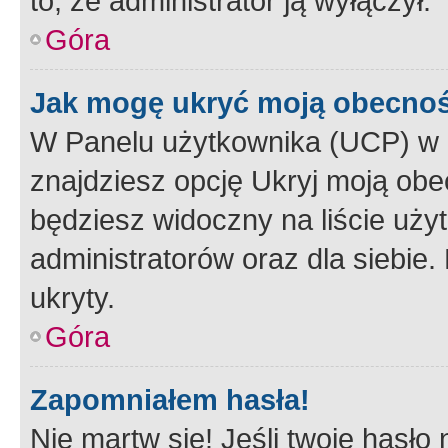
to, że administrator ją wyłączył.
Góra
Jak mogę ukryć moją obecno
W Panelu użytkownika (UCP) w 
znajdziesz opcję Ukryj moją obe
będziesz widoczny na liście użyt
administratorów oraz dla siebie.
ukryty.
Góra
Zapomniałem hasła!
Nie martw się! Jeśli twoje hasło