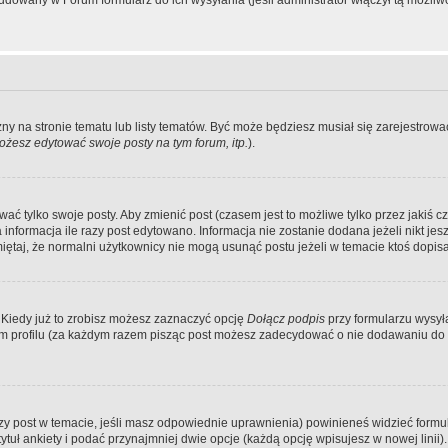
dowany w Forum formularz do ich wysyłania (jeśli administrator włączył tą możliw
zny na stronie tematu lub listy tematów. Być może będziesz musiał się zarejestr
żesz edytować swoje posty na tym forum, itp.
).
 tylko swoje posty. Aby zmienić post (czasem jest to możliwe tylko przez jakiś cz
informacja ile razy post edytowano. Informacja nie zostanie dodana jeżeli nikt je
iętaj, że normalni użytkownicy nie mogą usunąć postu jeżeli w temacie ktoś dopisał
 Kiedy już to zrobisz możesz zaznaczyć opcję
Dołącz podpis
przy formularzu wysy
m profilu (za każdym razem pisząc post możesz zadecydować o nie dodawaniu do 
wszy post w temacie, jeśli masz odpowiednie uprawnienia) powinieneś widzieć formu
uł ankiety i podać przynajmniej dwie opcje (każdą opcję wpisujesz w nowej linii).