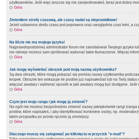
użytkowników. Jeśli więc jeszcze się nie zarejestrowałeś, teraz jest dobry mo
Góra
Zmieniłem strefę czasową, ale czasy nadal są nieprawidłowe!
Jeżeli ustawiona strefa czasu jest poprawna oraz uwzględnia czas letni, a c
Góra
Na liście nie ma mojego języka!
Najprawdopodobniej administrator forum nie zainstalował Twojego języka lub n
nie istnieje możesz sam spróbować wykonać takie tłumaczenie. Więcej inform
Góra
Jak mogę wyświetlać obrazek pod moją nazwą użytkownika?
Są dwa obrazki, które mogą pokazać się poniżej nazwy użytkownika podczas
kropek. Obrazek ten wskazuje ile postów już napisałeś/aś lub na Twój status
włączać awatary i wybierać sposób w jaki awatary mogą być dostępne. Jeśli n
Góra
Czym jest moja ranga i jak mogę ją zmienić?
Na ogół nie możesz bezpośrednio zmienić nazwy jakiejkolwiek rangi (ranga 
postów, które napisałeś, i aby identyfikować konkretne osoby, np. moderator
takim przypadku po prostu ręcznie ją zmniejszy.
Góra
Dlaczego muszę się zalogować po kliknięciu w przycisk "e-mail"?