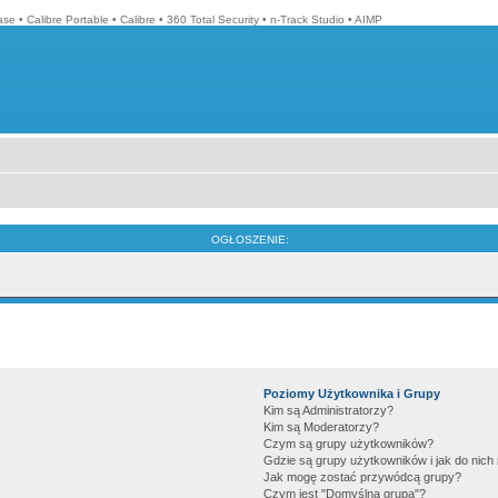
ase
•
Calibre Portable
•
Calibre
•
360 Total Security
•
n-Track Studio
•
AIMP
OGŁOSZENIE:
Poziomy Użytkownika i Grupy
Kim są Administratorzy?
Kim są Moderatorzy?
Czym są grupy użytkowników?
Gdzie są grupy użytkowników i jak do nic
Jak mogę zostać przywódcą grupy?
Czym jest "Domyślna grupa"?