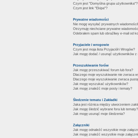
Czym jest "Domyślna grupa użytkownika"?
Czym jest link "Ekipa"?
Prywatne wiadomości
Nie mogę wysyłać prywatnych wiadomości
Otrzymuję niechciane prywatne wiadomośc
Odebrałem spam lub obraźliwy e-mail od ko
Przyjaciele i wrogowie
Czym jest moja lista Przyjaciół i Wrogów?
Jak mogę dodać / usunąć użytkowników z mo
Przeszukiwanie forów
Jak mogę przeszukiwać forum lub fora?
Dlaczego moje wyszukiwanie nie zwraca 
Dlaczego moje wyszukiwanie zwraca pustą
Jak mogę wyszukać użytkowników?
Jak mogę znaleźć moje posty i tematy?
Śledzenie tematu i Zakładki
Jaka jest różnica między utworzeniem zakł
Jak mogę śledzić wybrane fora lub tematy?
Jak mogę usunąć moje śledzenia?
Załączniki
Jak mogę odnaleźć wszystkie moje załączn
Jak mogę znaleźć wszystkie moje załączni