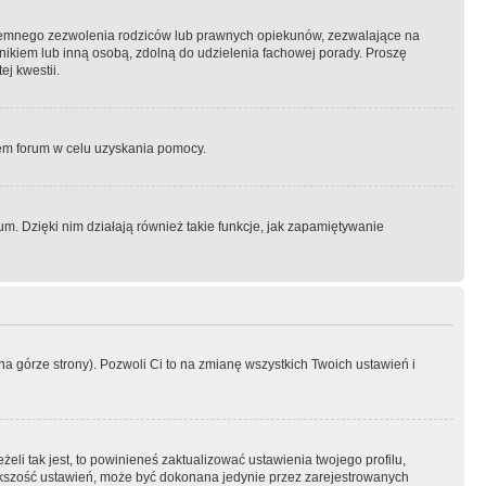
semnego zezwolenia rodziców lub prawnych opiekunów, zezwalające na
awnikiem lub inną osobą, zdolną do udzielenia fachowej porady. Proszę
j kwestii.
orem forum w celu uzyskania pomocy.
. Dzięki nim działają również takie funkcje, jak zapamiętywanie
a górze strony). Pozwoli Ci to na zmianę wszystkich Twoich ustawień i
li tak jest, to powinieneś zaktualizować ustawienia twojego profilu,
większość ustawień, może być dokonana jedynie przez zarejestrowanych