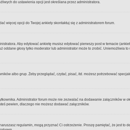
iwych do ustawienia opcji jest określana przez administratora.
dać więcej opcji do Twojej ankiety skontaktuj się z administratorem forum.
nistratora. Aby edytować ankietę musisz edytować pierwszy post w temacie (ankieta
y już oddane głosy tylko moderator lub administrator może to zrobić. Uniemożliwia
ków albo grup. Żeby przeglądać, czytać, pisać, itd. możesz potrzebować specjalny
ytkownika. Administrator forum może nie zezwalać na dodawanie załączników w o
 jesteś pewien, dlaczego nie możesz dodawać załączników.
e naruszasz regulamin, mogą przyznać Ci ostrzeżenie. Proszę pamiętać, że jest to d
tratorem.