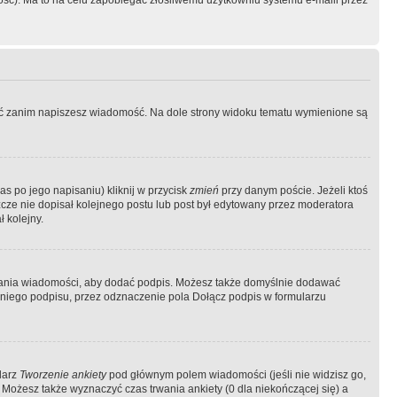
ość). Ma to na celu zapobiegać złośliwemu użytkowniu systemu e-maili przez
ować zanim napiszesz wiadomość. Na dole strony widoku tematu wymienione są
as po jego napisaniu) kliknij w przycisk
zmień
przy danym poście. Jeżeli ktoś
szcze nie dopisał kolejnego postu lub post był edytowany przez moderatora
 kolejny.
łania wiadomości, aby dodać podpis. Możesz także domyślnie dodawać
niego podpisu, przez odznaczenie pola Dołącz podpis w formularzu
larz
Tworzenie ankiety
pod głównym polem wiadomości (jeśli nie widzisz go,
 Możesz także wyznaczyć czas trwania ankiety (0 dla niekończącej się) a