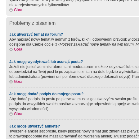
Tylko zarejestrowani użytkownicy mogą wysyłać e-maile do ludzi poprzez wbu
niezarejestrowanych użytkowników.
Góra
Problemy z pisaniem
Jak utworzyć temat na forum?
Aby napisać nowy temat w jednym z forów, kliknij odpowiedni przycisk widoc
dostępne dla Ciebie opcje ((
YMożesz zakładać nowe tematy na tym forum, Mo
Góra
Jak mogę wyedytować lub usunąć posta?
Jeżeli nie jesteś administratorem ani moderatorem możesz edytować lub usuwać
odpowiedział na Twój post to po zapisaniu zmian na dole będzie wyświetlana 
lub administratora (powinni oni poinformować dlaczego dokonali edycji). Pam
Góra
Jak mogę dodać podpis do mojego postu?
Aby dodać podpis do postu po pierwsze musisz go utworzyć w swoim profilu.
podpis do wszystkich swoich postów zaznaczając odpowiednią opcję w swoi
wysyłania wiadomości)
Góra
Jak mogę utworzyć ankietę?
Tworzenie ankiet jest proste, kiedy piszesz nowy temat (lub zmieniasz pier
to prawdopodobnie nie masz uprawnień do tworzenia ankiet). Musisz podać tyt