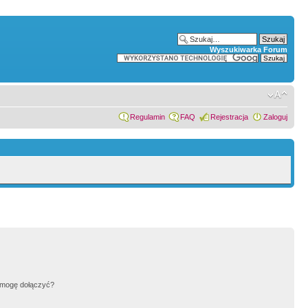
Wyszukiwarka Forum
Regulamin
FAQ
Rejestracja
Zaloguj
h mogę dołączyć?