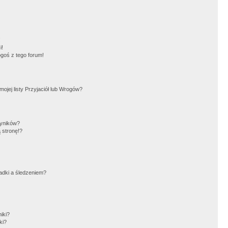
!
i!
goś z tego forum!
jej listy Przyjaciół lub Wrogów?
wyników?
 stronę!?
adki a śledzeniem?
iki?
ki?