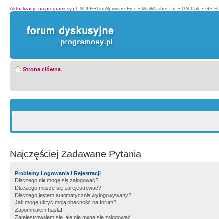
Aktualizacje na programosy.pl
:
SUPERAntiSpyware Free
•
MailWasher Pro
•
GS-Calc
•
GS-B
Strona główna
Najczęściej Zadawane Pytania
Problemy Logowania i Rejestracji
Dlaczego nie mogę się zalogować?
Dlaczego muszę się zarejestrować?
Dlaczego jestem automatycznie wylogowywany?
Jak mogę ukryć moją obecność na forum?
Zapomniałem hasła!
Zarejestrowałem się, ale nie mogę się zalogować!