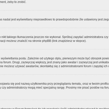
ment, żeby to zrobić.
zas nadal jest wyświetlany nieprawdłowo to prawdopodobnie źle ustawiony jest zega
ikt takiego tłumaczenia jeszcze nie wykonał. Spróbuj zapytać administratora czy m
acji możesz znaleźć na stronie phpBB (link znajdziesz w stopce).
 wyświetlania postu. Zależnie od użytego stylu, pierwszym może być obrazek pow
 na forum. Drugi, zazwyczaj większy, jest znany jako awatar i zazwyczaj jest unik
ie możesz używać awatarów, skontaktuj się z administratorami forum i zapytaj ich 
pojawia się pod nazwą użytkownika przy przeglądaniu tematu, oraz w twoim profilu
zy czy administratorzy mogą mieć specjalną rangę. Prosimy nie pisać postów na for