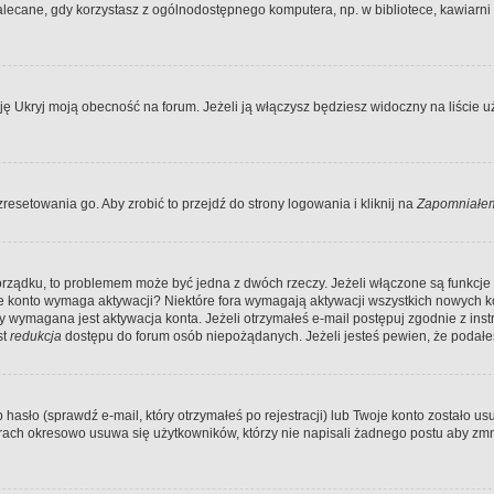
ecane, gdy korzystasz z ogólnodostępnego komputera, np. w bibliotece, kawiarni in
Ukryj moją obecność na forum. Jeżeli ją włączysz będziesz widoczny na liście uży
resetowania go. Aby zrobić to przejdź do strony logowania i kliknij na
Zapomniałem
porządku, to problemem może być jedna z dwóch rzeczy. Jeżeli włączone są funkcj
twoje konto wymaga aktywacji? Niektóre fora wymagają aktywacji wszystkich nowych 
wymagana jest aktywacja konta. Jeżeli otrzymałeś e-mail postępuj zgodnie z instruk
st
redukcja
dostępu do forum osób niepożądanych. Jeżeli jesteś pewien, że podałe
o (sprawdź e-mail, który otrzymałeś po rejestracji) lub Twoje konto zostało usun
rach okresowo usuwa się użytkowników, którzy nie napisali żadnego postu aby zmn