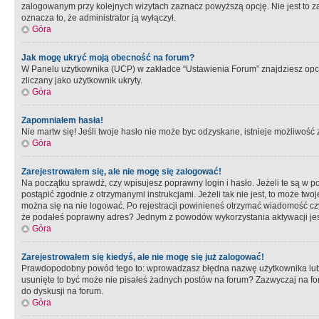
zalogowanym przy kolejnych wizytach zaznacz powyższą opcję. Nie jest to zal
oznacza to, że administrator ją wyłączył.
Góra
Jak mogę ukryć moją obecność na forum?
W Panelu użytkownika (UCP) w zakładce “Ustawienia Forum” znajdziesz opcję 
zliczany jako użytkownik ukryty.
Góra
Zapomniałem hasła!
Nie martw się! Jeśli twoje hasło nie może byc odzyskane, istnieje możliwość z
Góra
Zarejestrowałem się, ale nie mogę się zalogować!
Na początku sprawdź, czy wpisujesz poprawny login i hasło. Jeżeli te są w 
postąpić zgodnie z otrzymanymi instrukcjami. Jeżeli tak nie jest, to może 
można się na nie logować. Po rejestracji powinieneś otrzymać wiadomość czy 
że podałeś poprawny adres? Jednym z powodów wykorzystania aktywacji je
Góra
Zarejestrowałem się kiedyś, ale nie mogę się już zalogować!
Prawdopodobny powód tego to: wprowadzasz błędna nazwę użytkownika lub hasł
usunięte to być może nie pisałeś żadnych postów na forum? Zazwyczaj na fo
do dyskusji na forum.
Góra