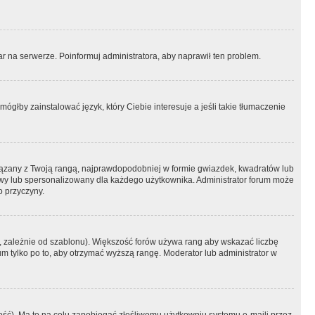
r na serwerze. Poinformuj administratora, aby naprawił ten problem.
ógłby zainstalować język, który Ciebie interesuje a jeśli takie tłumaczenie
iązany z Twoją rangą, najprawdopodobniej w formie gwiazdek, kwadratów lub
atowy lub spersonalizowany dla każdego użytkownika. Administrator forum może
o przyczyny.
, zależnie od szablonu). Większość forów używa rang aby wskazać liczbę
um tylko po to, aby otrzymać wyższą rangę. Moderator lub administrator w