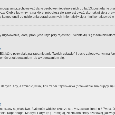
, mogącym przechowywać dane osobowe niepełnoletnich do lat 13, posiadanie pi
yczy Ciebie lub witryny, na której próbujesz się zarejestrować, skontaktuj się z pr
 kompetencji do udzielania porad prawnych i nie należy się z nimi kontaktować w te
użytkownika, której próbujesz użyć przy rejestracji. Skontaktuj się z administrat
?
, które pozwalają na zapamiętanie Twoich ustawień i bycie zalogowanym na forum
blemów z zalogowaniem lub wylogowaniem się.
danych. Aby je zmienić, kliknij link
Panel użytkownika
(przeważnie znajdujący się n
)
czasy są właściwe. Być może widzisz czas ze strefy czasowej innej niż Twoja. Jeże
sela, Kopenhaga, Madryd, Paryż itp.). Pamiętaj, że zmiana strefy czasowej, jak 