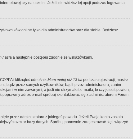
ternetowej czy na uczelni. Jeżeli nie widzisz tej opcji podczas logowania
tkowników online tylko dla administratorów oraz dla siebie. Będziesz
 hasła
a następnie postępuj zgodnie ze wskazówkami.
e COPPA i kliknąłeś odnośnik
Mam mniej niż 13 lat
podczas rejestracji, musisz
kont, bądź przez samych użytkowników, bądź przez administratora, zanim
cjami w nim zawartymi, a jeśli nie otrzymałeś e-maila, to czy jesteś pewien,
ś poprawmy adres e-mail spróbuj skontaktować się z administratorem Forum.
ięte przez administratora z jakiegoś powodu. Jeżeli Twoje konto zostało
iejszyć rozmiar bazy danych. Spróbuj ponownie zarejestrować się i włączyć