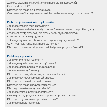
Zarejestrowałem się kiedyś, ale nie mogę się już zalogować!
Czym jest COPPA?
Dlaczego nie mogę się zarejestrować?
Co spowoduje "Usunięcie wszystkich cookies utworzonych przez forum"?
Preferencje i ustawienia użytkownika
Jak mogę zmienić moje ustawienia?
Nieprawidłowo wyświetla mi się czas na forum (w postach, w profilach, itd.)
Zmieniłem strefę czasową, ale czasy nadal są nieprawidłowe!
Na liście nie ma mojego języka!
Jak mogę wyświetlać obrazek pod moją nazwą użytkownika?
Czym jest moja ranga i jak mogę ją zmienić?
Dlaczego muszę się zalogować po kliknięciu w przycisk "e-mail"?
Problemy z pisaniem
Jak utworzyć temat na forum?
Jak mogę wyedytować lub usunąć posta?
Jak mogę dodać podpis do mojego postu?
Jak mogę utworzyć ankietę?
Dlaczego nie mogę dodać więcej opcji w ankiecie?
Jak mogę edytować lub usunąć ankietę?
Dlaczego nie mam dostępu do forum?
Dlaczego nie mogę dodawać załączników?
Dlaczego dostałam(em) ostrzeżenie?
Jak mogę zgłosić posty moderatorowi?
Do czego służy przycisk "Zapisz" podczas pisania tematu?
Dlaczego mój post musi być zatwierdzony?
Jak mogę podbić mój temat?