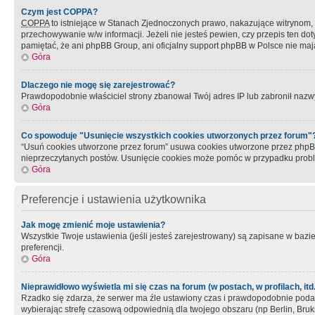
Czym jest COPPA?
COPPA
to istniejące w Stanach Zjednoczonych prawo, nakazujące witrynom
przechowywanie w/w informacji. Jeżeli nie jesteś pewien, czy przepis ten dot
pamiętać, że ani phpBB Group, ani oficjalny support phpBB w Polsce nie mają
Góra
Dlaczego nie mogę się zarejestrować?
Prawdopodobnie właściciel strony zbanował Twój adres IP lub zabronił nazwy 
Góra
Co spowoduje "Usunięcie wszystkich cookies utworzonych przez forum"
“Usuń cookies utworzone przez forum” usuwa cookies utworzone przez phpBB3
nieprzeczytanych postów. Usunięcie cookies może pomóc w przypadku pro
Góra
Preferencje i ustawienia użytkownika
Jak mogę zmienić moje ustawienia?
Wszystkie Twoje ustawienia (jeśli jesteś zarejestrowany) są zapisane w bazie 
preferencji.
Góra
Nieprawidłowo wyświetla mi się czas na forum (w postach, w profilach, itd.
Rzadko się zdarza, że serwer ma źle ustawiony czas i prawdopodobnie podane 
wybierając strefę czasową odpowiednią dla twojego obszaru (np Berlin, Bruk