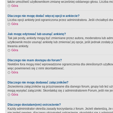
także umożliwić użytkownikom zmianę wcześniej oddanego głosu. Liczba możl
Góra
Dlaczego nie mogę dodać więcej opcji w ankiecie?
Liczba opcji ankiety jest ograniczona przez administratora. Jeśli chciałbyś do
Góra
Jak mogę edytować lub usunąć ankietę?
Tak jak posty, ankiety mogą być zmieniane przez autora, moderatora lub admi
użytkownik może usunąć ankietę lub zmieniać jej opcje, jeśli jednak został
trwania ankiety.
Góra
Dlaczego nie mam dostępu do forum?
Niektóre fora mogą mieć wprowadzone ograniczenia dla określonych użytkowni
więc powinieneś się z nimi skontaktować.
Góra
Dlaczego nie mogę dodawać załączników?
Zezwolenia załączników są przyznawane dla danego forum, grupy lub też uż
mogą wysyłać załączniki. Skontaktuj się z administratorem Forum, jeśli nie
Góra
Dlaczego dostałam(em) ostrzeżenie?
Każdy administrator określa zasady korzystania z forum. Jeżeli stwierdzą, ż
nie jesteś pewien, dlaczego otrzymałeś ostrzeżenie, skontaktuj sie z adminis