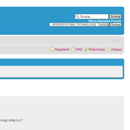
Wyszukiwarka Forum
Regulamin
FAQ
Rejestracja
Zaloguj
h mogę dołączyć?