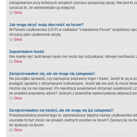
zalogowanym przy kolejnych wizytach zaznacz powyższą opcję. Nie jest to zal
oznacza to, że administrator ją wyłączył.
Góra
Jak mogę ukryć moją obecność na forum?
W Panelu użytkownika (UCP) w zakładce “Ustawienia Forum” znajdziesz opcję 
zliczany jako użytkownik ukryty.
Góra
Zapomniałem hasła!
Nie martw się! Jeśli twoje hasło nie może byc odzyskane, istnieje możliwość z
Góra
Zarejestrowałem się, ale nie mogę się zalogować!
Na początku sprawdź, czy wpisujesz poprawny login i hasło. Jeżeli te są w 
postąpić zgodnie z otrzymanymi instrukcjami. Jeżeli tak nie jest, to może 
można się na nie logować. Po rejestracji powinieneś otrzymać wiadomość czy 
że podałeś poprawny adres? Jednym z powodów wykorzystania aktywacji je
Góra
Zarejestrowałem się kiedyś, ale nie mogę się już zalogować!
Prawdopodobny powód tego to: wprowadzasz błędna nazwę użytkownika lub hasł
usunięte to być może nie pisałeś żadnych postów na forum? Zazwyczaj na fo
do dyskusji na forum.
Góra