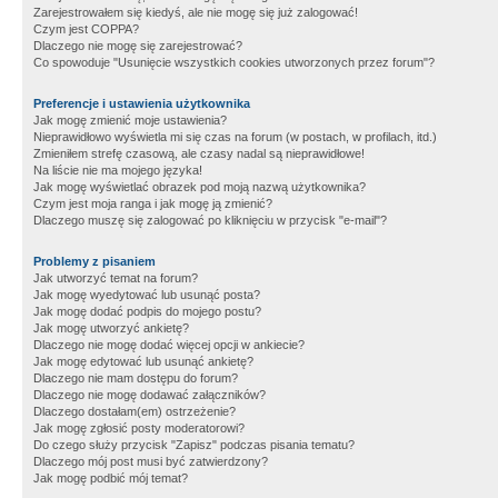
Zarejestrowałem się kiedyś, ale nie mogę się już zalogować!
Czym jest COPPA?
Dlaczego nie mogę się zarejestrować?
Co spowoduje "Usunięcie wszystkich cookies utworzonych przez forum"?
Preferencje i ustawienia użytkownika
Jak mogę zmienić moje ustawienia?
Nieprawidłowo wyświetla mi się czas na forum (w postach, w profilach, itd.)
Zmieniłem strefę czasową, ale czasy nadal są nieprawidłowe!
Na liście nie ma mojego języka!
Jak mogę wyświetlać obrazek pod moją nazwą użytkownika?
Czym jest moja ranga i jak mogę ją zmienić?
Dlaczego muszę się zalogować po kliknięciu w przycisk "e-mail"?
Problemy z pisaniem
Jak utworzyć temat na forum?
Jak mogę wyedytować lub usunąć posta?
Jak mogę dodać podpis do mojego postu?
Jak mogę utworzyć ankietę?
Dlaczego nie mogę dodać więcej opcji w ankiecie?
Jak mogę edytować lub usunąć ankietę?
Dlaczego nie mam dostępu do forum?
Dlaczego nie mogę dodawać załączników?
Dlaczego dostałam(em) ostrzeżenie?
Jak mogę zgłosić posty moderatorowi?
Do czego służy przycisk "Zapisz" podczas pisania tematu?
Dlaczego mój post musi być zatwierdzony?
Jak mogę podbić mój temat?