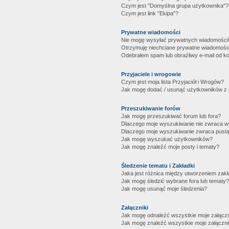
Czym jest "Domyślna grupa użytkownika"?
Czym jest link "Ekipa"?
Prywatne wiadomości
Nie mogę wysyłać prywatnych wiadomości
Otrzymuję niechciane prywatne wiadomośc
Odebrałem spam lub obraźliwy e-mail od ko
Przyjaciele i wrogowie
Czym jest moja lista Przyjaciół i Wrogów?
Jak mogę dodać / usunąć użytkowników z mo
Przeszukiwanie forów
Jak mogę przeszukiwać forum lub fora?
Dlaczego moje wyszukiwanie nie zwraca 
Dlaczego moje wyszukiwanie zwraca pustą
Jak mogę wyszukać użytkowników?
Jak mogę znaleźć moje posty i tematy?
Śledzenie tematu i Zakładki
Jaka jest różnica między utworzeniem zakł
Jak mogę śledzić wybrane fora lub tematy?
Jak mogę usunąć moje śledzenia?
Załączniki
Jak mogę odnaleźć wszystkie moje załączn
Jak mogę znaleźć wszystkie moje załączni