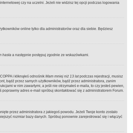
ternetowej czy na uczelni. Jeżeli nie widzisz tej opcji podczas logowania
tkowników online tylko dla administratorów oraz dla siebie. Będziesz
 hasła
a następnie postępuj zgodnie ze wskazówkami.
e COPPA i kliknąłeś odnośnik
Mam mniej niż 13 lat
podczas rejestracji, musisz
kont, bądź przez samych użytkowników, bądź przez administratora, zanim
cjami w nim zawartymi, a jeśli nie otrzymałeś e-maila, to czy jesteś pewien,
ś poprawmy adres e-mail spróbuj skontaktować się z administratorem Forum.
ięte przez administratora z jakiegoś powodu. Jeżeli Twoje konto zostało
iejszyć rozmiar bazy danych. Spróbuj ponownie zarejestrować się i włączyć