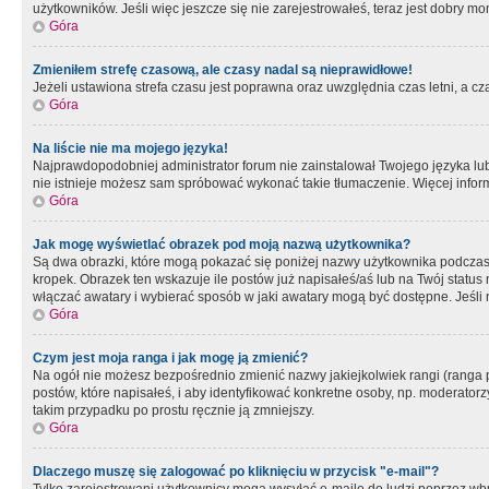
użytkowników. Jeśli więc jeszcze się nie zarejestrowałeś, teraz jest dobry mo
Góra
Zmieniłem strefę czasową, ale czasy nadal są nieprawidłowe!
Jeżeli ustawiona strefa czasu jest poprawna oraz uwzględnia czas letni, a c
Góra
Na liście nie ma mojego języka!
Najprawdopodobniej administrator forum nie zainstalował Twojego języka lub n
nie istnieje możesz sam spróbować wykonać takie tłumaczenie. Więcej inform
Góra
Jak mogę wyświetlać obrazek pod moją nazwą użytkownika?
Są dwa obrazki, które mogą pokazać się poniżej nazwy użytkownika podczas
kropek. Obrazek ten wskazuje ile postów już napisałeś/aś lub na Twój status
włączać awatary i wybierać sposób w jaki awatary mogą być dostępne. Jeśli n
Góra
Czym jest moja ranga i jak mogę ją zmienić?
Na ogół nie możesz bezpośrednio zmienić nazwy jakiejkolwiek rangi (ranga 
postów, które napisałeś, i aby identyfikować konkretne osoby, np. moderator
takim przypadku po prostu ręcznie ją zmniejszy.
Góra
Dlaczego muszę się zalogować po kliknięciu w przycisk "e-mail"?