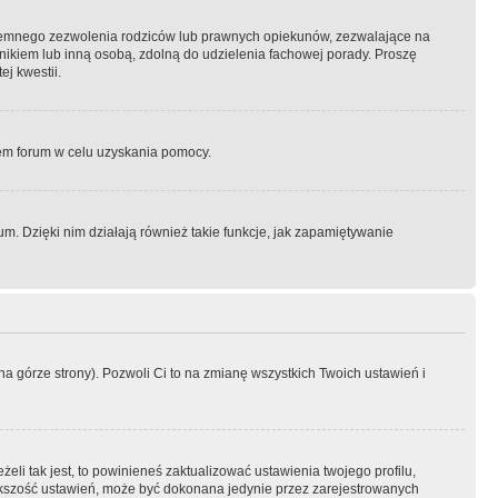
semnego zezwolenia rodziców lub prawnych opiekunów, zezwalające na
awnikiem lub inną osobą, zdolną do udzielenia fachowej porady. Proszę
j kwestii.
orem forum w celu uzyskania pomocy.
. Dzięki nim działają również takie funkcje, jak zapamiętywanie
a górze strony). Pozwoli Ci to na zmianę wszystkich Twoich ustawień i
li tak jest, to powinieneś zaktualizować ustawienia twojego profilu,
większość ustawień, może być dokonana jedynie przez zarejestrowanych