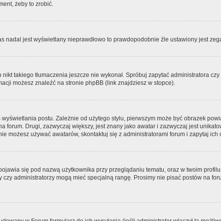
ment, żeby to zrobić.
zas nadal jest wyświetlany nieprawdłowo to prawdopodobnie źle ustawiony jest zega
ikt takiego tłumaczenia jeszcze nie wykonał. Spróbuj zapytać administratora czy m
acji możesz znaleźć na stronie phpBB (link znajdziesz w stopce).
 wyświetlania postu. Zależnie od użytego stylu, pierwszym może być obrazek pow
 na forum. Drugi, zazwyczaj większy, jest znany jako awatar i zazwyczaj jest unik
ie możesz używać awatarów, skontaktuj się z administratorami forum i zapytaj ich 
pojawia się pod nazwą użytkownika przy przeglądaniu tematu, oraz w twoim profilu
zy czy administratorzy mogą mieć specjalną rangę. Prosimy nie pisać postów na for