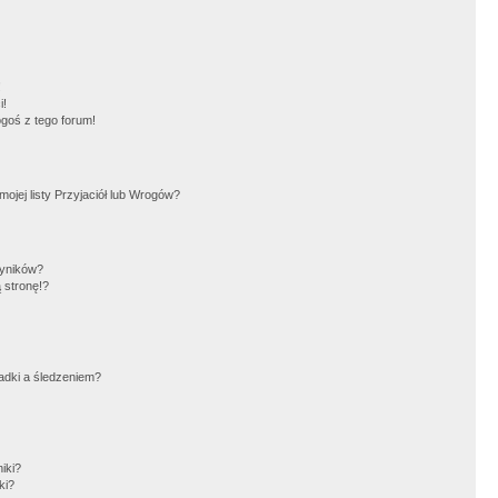
!
i!
goś z tego forum!
jej listy Przyjaciół lub Wrogów?
wyników?
 stronę!?
adki a śledzeniem?
iki?
ki?