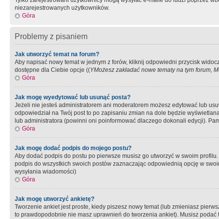
Tylko zarejestrowani użytkownicy mogą wysyłać e-maile do ludzi poprzez wbu
niezarejestrowanych użytkowników.
Góra
Problemy z pisaniem
Jak utworzyć temat na forum?
Aby napisać nowy temat w jednym z forów, kliknij odpowiedni przycisk widoc
dostępne dla Ciebie opcje ((
YMożesz zakładać nowe tematy na tym forum, Mo
Góra
Jak mogę wyedytować lub usunąć posta?
Jeżeli nie jesteś administratorem ani moderatorem możesz edytować lub usuwać
odpowiedział na Twój post to po zapisaniu zmian na dole będzie wyświetlana 
lub administratora (powinni oni poinformować dlaczego dokonali edycji). Pam
Góra
Jak mogę dodać podpis do mojego postu?
Aby dodać podpis do postu po pierwsze musisz go utworzyć w swoim profilu.
podpis do wszystkich swoich postów zaznaczając odpowiednią opcję w swoi
wysyłania wiadomości)
Góra
Jak mogę utworzyć ankietę?
Tworzenie ankiet jest proste, kiedy piszesz nowy temat (lub zmieniasz pier
to prawdopodobnie nie masz uprawnień do tworzenia ankiet). Musisz podać tyt