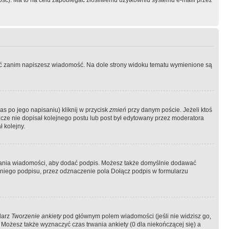
ość). Ma to na celu zapobiegać złośliwemu użytkowniu systemu e-maili przez
ować zanim napiszesz wiadomość. Na dole strony widoku tematu wymienione są
as po jego napisaniu) kliknij w przycisk
zmień
przy danym poście. Jeżeli ktoś
szcze nie dopisał kolejnego postu lub post był edytowany przez moderatora
 kolejny.
łania wiadomości, aby dodać podpis. Możesz także domyślnie dodawać
niego podpisu, przez odznaczenie pola Dołącz podpis w formularzu
larz
Tworzenie ankiety
pod głównym polem wiadomości (jeśli nie widzisz go,
 Możesz także wyznaczyć czas trwania ankiety (0 dla niekończącej się) a