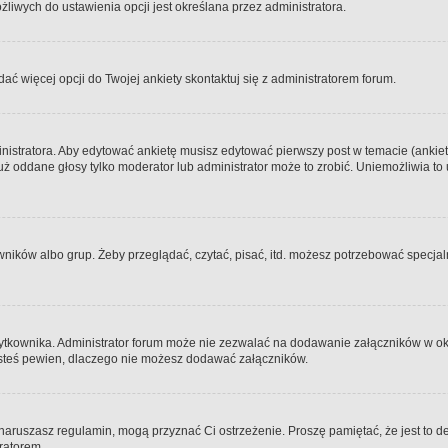
iwych do ustawienia opcji jest określana przez administratora.
dać więcej opcji do Twojej ankiety skontaktuj się z administratorem forum.
nistratora. Aby edytować ankietę musisz edytować pierwszy post w temacie (ankieta
y już oddane głosy tylko moderator lub administrator może to zrobić. Uniemożliwia
ków albo grup. Żeby przeglądać, czytać, pisać, itd. możesz potrzebować specjalny
ytkownika. Administrator forum może nie zezwalać na dodawanie załączników w o
 jesteś pewien, dlaczego nie możesz dodawać załączników.
e naruszasz regulamin, mogą przyznać Ci ostrzeżenie. Proszę pamiętać, że jest to d
tratorem.