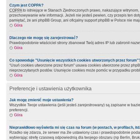
Czym jest COPPA?
COPPA
to istniejące w Stanach Zjednoczonych prawo, nakazujące witrynom
przechowywanie w/w informacji. Jeżeli nie jesteś pewien, czy przepis ten dot
pamiętać, że ani phpBB Group, ani oficjalny support phpBB w Polsce nie mają
Góra
Dlaczego nie mogę się zarejestrować?
Prawdopodobnie właściciel strony zbanował Twój adres IP lub zabronił nazwy 
Góra
Co spowoduje "Usunięcie wszystkich cookies utworzonych przez forum"
“Usuń cookies utworzone przez forum” usuwa cookies utworzone przez phpBB3
nieprzeczytanych postów. Usunięcie cookies może pomóc w przypadku pro
Góra
Preferencje i ustawienia użytkownika
Jak mogę zmienić moje ustawienia?
Wszystkie Twoje ustawienia (jeśli jesteś zarejestrowany) są zapisane w bazie 
preferencji.
Góra
Nieprawidłowo wyświetla mi się czas na forum (w postach, w profilach, itd.
Rzadko się zdarza, że serwer ma źle ustawiony czas i prawdopodobnie podane 
wybierając strefę czasową odpowiednią dla twojego obszaru (np Berlin, Bruk