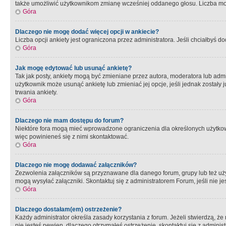
także umożliwić użytkownikom zmianę wcześniej oddanego głosu. Liczba możl
Góra
Dlaczego nie mogę dodać więcej opcji w ankiecie?
Liczba opcji ankiety jest ograniczona przez administratora. Jeśli chciałbyś do
Góra
Jak mogę edytować lub usunąć ankietę?
Tak jak posty, ankiety mogą być zmieniane przez autora, moderatora lub admi
użytkownik może usunąć ankietę lub zmieniać jej opcje, jeśli jednak został
trwania ankiety.
Góra
Dlaczego nie mam dostępu do forum?
Niektóre fora mogą mieć wprowadzone ograniczenia dla określonych użytkowni
więc powinieneś się z nimi skontaktować.
Góra
Dlaczego nie mogę dodawać załączników?
Zezwolenia załączników są przyznawane dla danego forum, grupy lub też uż
mogą wysyłać załączniki. Skontaktuj się z administratorem Forum, jeśli nie
Góra
Dlaczego dostałam(em) ostrzeżenie?
Każdy administrator określa zasady korzystania z forum. Jeżeli stwierdzą, ż
nie jesteś pewien, dlaczego otrzymałeś ostrzeżenie, skontaktuj sie z adminis