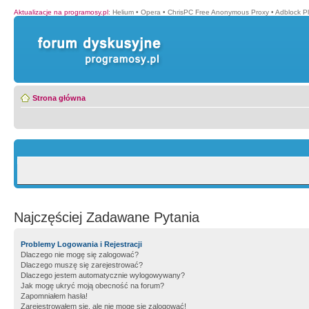
Aktualizacje na programosy.pl
:
Helium
•
Opera
•
ChrisPC Free Anonymous Proxy
•
Adblock P
Strona główna
Najczęściej Zadawane Pytania
Problemy Logowania i Rejestracji
Dlaczego nie mogę się zalogować?
Dlaczego muszę się zarejestrować?
Dlaczego jestem automatycznie wylogowywany?
Jak mogę ukryć moją obecność na forum?
Zapomniałem hasła!
Zarejestrowałem się, ale nie mogę się zalogować!