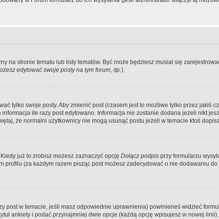
dowany w Forum formularz do ich wysyłania (jeśli administrator włączył tą możliw
zny na stronie tematu lub listy tematów. Być może będziesz musiał się zarejestr
żesz edytować swoje posty na tym forum, itp.
).
 tylko swoje posty. Aby zmienić post (czasem jest to możliwe tylko przez jakiś cz
informacja ile razy post edytowano. Informacja nie zostanie dodana jeżeli nikt je
iętaj, że normalni użytkownicy nie mogą usunąć postu jeżeli w temacie ktoś dopisał
 Kiedy już to zrobisz możesz zaznaczyć opcję
Dołącz podpis
przy formularzu wysy
m profilu (za każdym razem pisząc post możesz zadecydować o nie dodawaniu do 
wszy post w temacie, jeśli masz odpowiednie uprawnienia) powinieneś widzieć formu
uł ankiety i podać przynajmniej dwie opcje (każdą opcję wpisujesz w nowej linii).