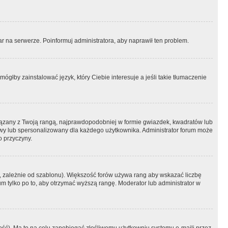
r na serwerze. Poinformuj administratora, aby naprawił ten problem.
ógłby zainstalować język, który Ciebie interesuje a jeśli takie tłumaczenie
iązany z Twoją rangą, najprawdopodobniej w formie gwiazdek, kwadratów lub
atowy lub spersonalizowany dla każdego użytkownika. Administrator forum może
o przyczyny.
, zależnie od szablonu). Większość forów używa rang aby wskazać liczbę
um tylko po to, aby otrzymać wyższą rangę. Moderator lub administrator w