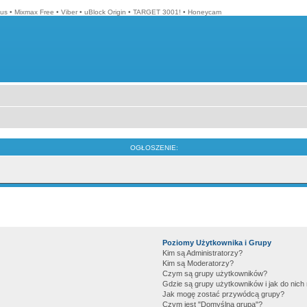
lus
•
Mixmax Free
•
Viber
•
uBlock Origin
•
TARGET 3001!
•
Honeycam
OGŁOSZENIE:
Poziomy Użytkownika i Grupy
Kim są Administratorzy?
Kim są Moderatorzy?
Czym są grupy użytkowników?
Gdzie są grupy użytkowników i jak do nic
Jak mogę zostać przywódcą grupy?
Czym jest "Domyślna grupa"?