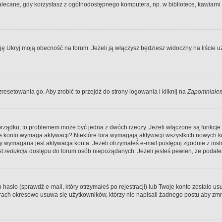
ecane, gdy korzystasz z ogólnodostępnego komputera, np. w bibliotece, kawiarni in
Ukryj moją obecność na forum. Jeżeli ją włączysz będziesz widoczny na liście uży
resetowania go. Aby zrobić to przejdź do strony logowania i kliknij na
Zapomniałem
porządku, to problemem może być jedna z dwóch rzeczy. Jeżeli włączone są funkcj
twoje konto wymaga aktywacji? Niektóre fora wymagają aktywacji wszystkich nowych 
wymagana jest aktywacja konta. Jeżeli otrzymałeś e-mail postępuj zgodnie z instruk
st
redukcja
dostępu do forum osób niepożądanych. Jeżeli jesteś pewien, że podałe
o (sprawdź e-mail, który otrzymałeś po rejestracji) lub Twoje konto zostało usun
rach okresowo usuwa się użytkowników, którzy nie napisali żadnego postu aby zmn