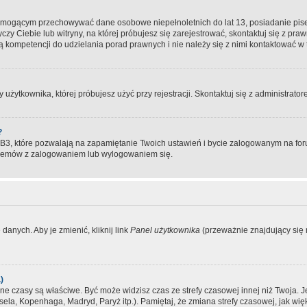
, mogącym przechowywać dane osobowe niepełnoletnich do lat 13, posiadanie pi
yczy Ciebie lub witryny, na której próbujesz się zarejestrować, skontaktuj się z pr
 kompetencji do udzielania porad prawnych i nie należy się z nimi kontaktować w te
użytkownika, której próbujesz użyć przy rejestracji. Skontaktuj się z administrat
?
, które pozwalają na zapamiętanie Twoich ustawień i bycie zalogowanym na forum
blemów z zalogowaniem lub wylogowaniem się.
danych. Aby je zmienić, kliknij link
Panel użytkownika
(przeważnie znajdujący się n
)
czasy są właściwe. Być może widzisz czas ze strefy czasowej innej niż Twoja. Jeże
sela, Kopenhaga, Madryd, Paryż itp.). Pamiętaj, że zmiana strefy czasowej, jak 