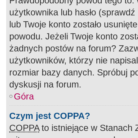
Prawdopodobny powód tego to:
użytkownika lub hasło (sprawdź e
lub Twoje konto zostało usunięte
powodu. Jeżeli Twoje konto zost
żadnych postów na forum? Zazw
użytkowników, którzy nie napisa
rozmiar bazy danych. Spróbuj po
dyskusji na forum.
Góra
Czym jest COPPA?
COPPA
to istniejące w Stanach