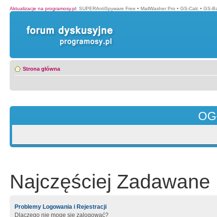
Aktualizacje na programosy.pl
:
SUPERAntiSpyware Free
•
MailWasher Pro
•
GS-Calc
•
GS-B
Strona główna
OG
Najczęściej Zadawane 
Problemy Logowania i Rejestracji
Dlaczego nie mogę się zalogować?