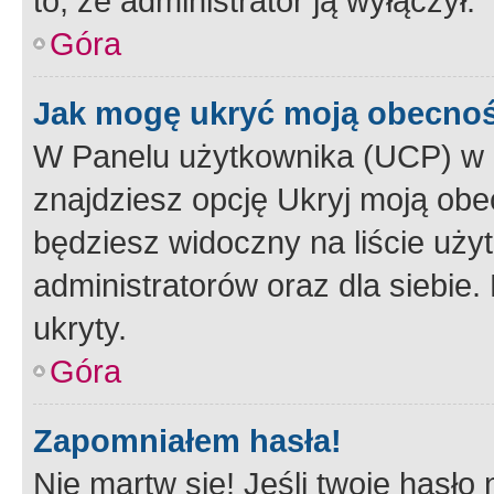
to, że administrator ją wyłączył.
Góra
Jak mogę ukryć moją obecno
W Panelu użytkownika (UCP) w 
znajdziesz opcję Ukryj moją obe
będziesz widoczny na liście użyt
administratorów oraz dla siebie.
ukryty.
Góra
Zapomniałem hasła!
Nie martw się! Jeśli twoje hasło