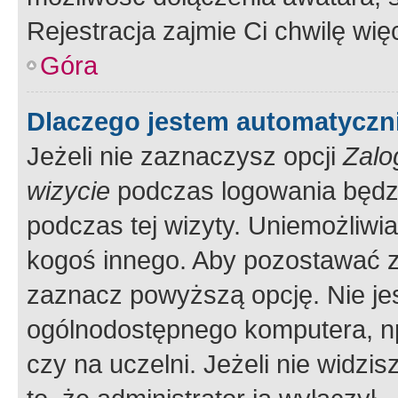
Rejestracja zajmie Ci chwilę wi
Góra
Dlaczego jestem automatycz
Jeżeli nie zaznaczysz opcji
Zalo
wizycie
podczas logowania będzi
podczas tej wizyty. Uniemożliwi
kogoś innego. Aby pozostawać 
zaznacz powyższą opcję. Nie jes
ogólnodostępnego komputera, np.
czy na uczelni. Jeżeli nie widzi