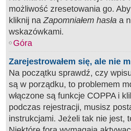
możliwość zresetowania go. Aby 
kliknij na
Zapomniałem hasła
a n
wskazówkami.
Góra
Zarejestrowałem się, ale nie 
Na początku sprawdź, czy wpisuj
są w porządku, to problemem mo
włączone są funkcje COPPA i kl
podczas rejestracji, musisz pos
instrukcjami. Jeżeli tak nie jes
Niektóre fora wymagają aktywac