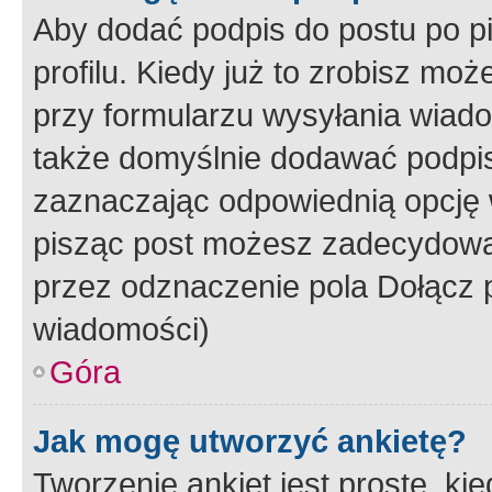
Aby dodać podpis do postu po 
profilu. Kiedy już to zrobisz m
przy formularzu wysyłania wiad
także domyślnie dodawać podpi
zaznaczając odpowiednią opcję 
pisząc post możesz zadecydowa
przez odznaczenie pola Dołącz 
wiadomości)
Góra
Jak mogę utworzyć ankietę?
Tworzenie ankiet jest proste, ki