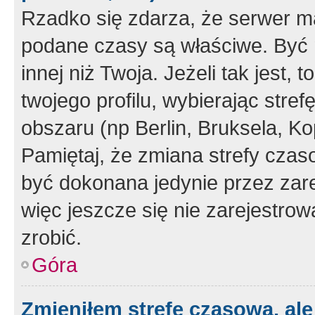
Rzadko się zdarza, że serwer m
podane czasy są właściwe. Być 
innej niż Twoja. Jeżeli tak jest,
twojego profilu, wybierając str
obszaru (np Berlin, Bruksela, Ko
Pamiętaj, że zmiana strefy czas
być dokonana jedynie przez zar
więc jeszcze się nie zarejestrow
zrobić.
Góra
Zmieniłem strefę czasową, ale