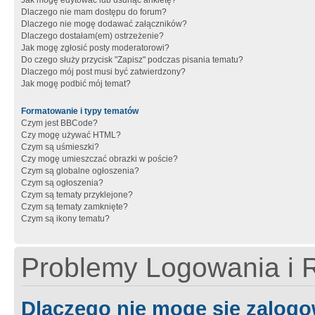
Jak mogę edytować lub usunąć ankietę?
Dlaczego nie mam dostępu do forum?
Dlaczego nie mogę dodawać załączników?
Dlaczego dostałam(em) ostrzeżenie?
Jak mogę zgłosić posty moderatorowi?
Do czego służy przycisk "Zapisz" podczas pisania tematu?
Dlaczego mój post musi być zatwierdzony?
Jak mogę podbić mój temat?
Formatowanie i typy tematów
Czym jest BBCode?
Czy mogę używać HTML?
Czym są uśmieszki?
Czy mogę umieszczać obrazki w poście?
Czym są globalne ogłoszenia?
Czym są ogłoszenia?
Czym są tematy przyklejone?
Czym są tematy zamknięte?
Czym są ikony tematu?
Problemy Logowania i R
Dlaczego nie mogę się zalog