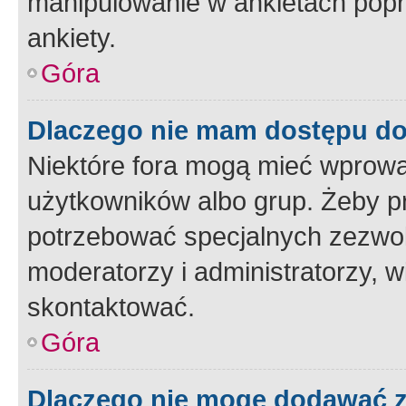
manipulowanie w ankietach popr
ankiety.
Góra
Dlaczego nie mam dostępu d
Niektóre fora mogą mieć wprowa
użytkowników albo grup. Żeby pr
potrzebować specjalnych zezwole
moderatorzy i administratorzy, w
skontaktować.
Góra
Dlaczego nie mogę dodawać 