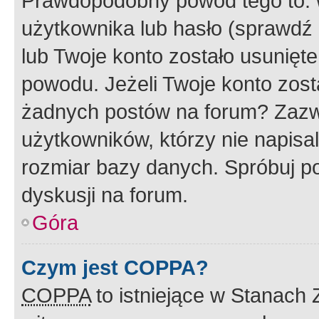
Prawdopodobny powód tego to:
użytkownika lub hasło (sprawdź e
lub Twoje konto zostało usunięte
powodu. Jeżeli Twoje konto zost
żadnych postów na forum? Zazw
użytkowników, którzy nie napisa
rozmiar bazy danych. Spróbuj po
dyskusji na forum.
Góra
Czym jest COPPA?
COPPA
to istniejące w Stanach