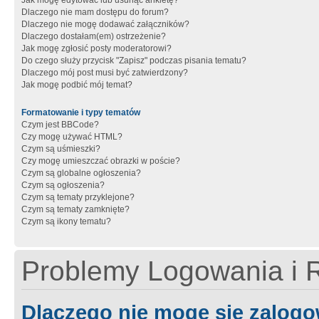
Jak mogę edytować lub usunąć ankietę?
Dlaczego nie mam dostępu do forum?
Dlaczego nie mogę dodawać załączników?
Dlaczego dostałam(em) ostrzeżenie?
Jak mogę zgłosić posty moderatorowi?
Do czego służy przycisk "Zapisz" podczas pisania tematu?
Dlaczego mój post musi być zatwierdzony?
Jak mogę podbić mój temat?
Formatowanie i typy tematów
Czym jest BBCode?
Czy mogę używać HTML?
Czym są uśmieszki?
Czy mogę umieszczać obrazki w poście?
Czym są globalne ogłoszenia?
Czym są ogłoszenia?
Czym są tematy przyklejone?
Czym są tematy zamknięte?
Czym są ikony tematu?
Problemy Logowania i R
Dlaczego nie mogę się zalog