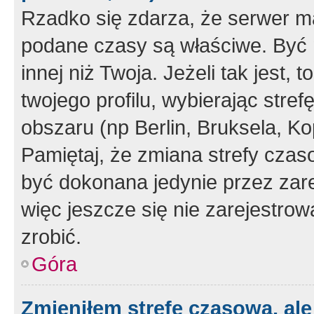
Rzadko się zdarza, że serwer m
podane czasy są właściwe. Być 
innej niż Twoja. Jeżeli tak jest,
twojego profilu, wybierając str
obszaru (np Berlin, Bruksela, Ko
Pamiętaj, że zmiana strefy czas
być dokonana jedynie przez zar
więc jeszcze się nie zarejestrow
zrobić.
Góra
Zmieniłem strefę czasową, ale