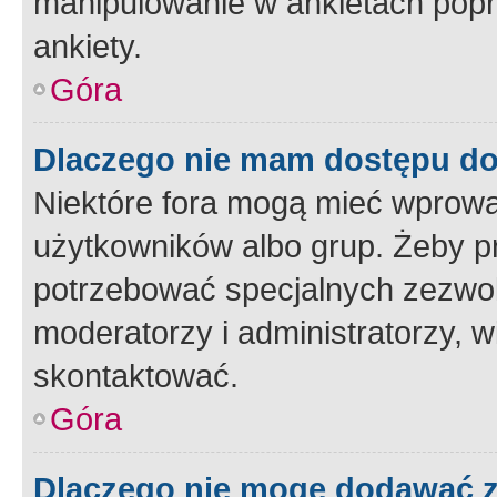
manipulowanie w ankietach popr
ankiety.
Góra
Dlaczego nie mam dostępu d
Niektóre fora mogą mieć wprowa
użytkowników albo grup. Żeby pr
potrzebować specjalnych zezwole
moderatorzy i administratorzy, w
skontaktować.
Góra
Dlaczego nie mogę dodawać 