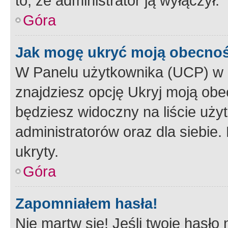
to, że administrator ją wyłączył.
Góra
Jak mogę ukryć moją obecno
W Panelu użytkownika (UCP) w 
znajdziesz opcję Ukryj moją obe
będziesz widoczny na liście użyt
administratorów oraz dla siebie.
ukryty.
Góra
Zapomniałem hasła!
Nie martw się! Jeśli twoje hasło