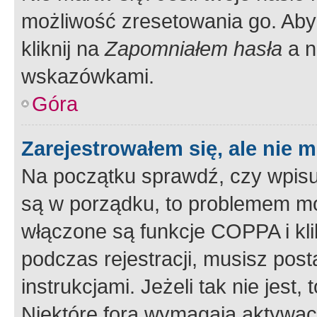
możliwość zresetowania go. Aby 
kliknij na
Zapomniałem hasła
a n
wskazówkami.
Góra
Zarejestrowałem się, ale nie 
Na początku sprawdź, czy wpisuj
są w porządku, to problemem mo
włączone są funkcje COPPA i kl
podczas rejestracji, musisz pos
instrukcjami. Jeżeli tak nie jes
Niektóre fora wymagają aktywac