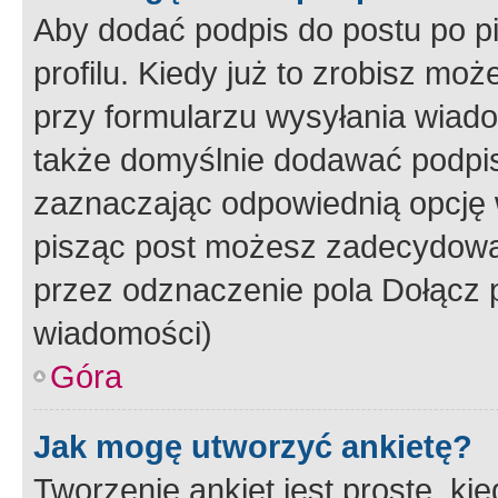
Aby dodać podpis do postu po 
profilu. Kiedy już to zrobisz m
przy formularzu wysyłania wiad
także domyślnie dodawać podpi
zaznaczając odpowiednią opcję 
pisząc post możesz zadecydowa
przez odznaczenie pola Dołącz 
wiadomości)
Góra
Jak mogę utworzyć ankietę?
Tworzenie ankiet jest proste, ki