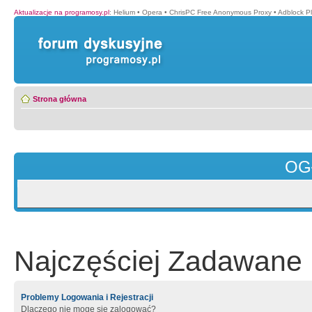
Aktualizacje na programosy.pl
:
Helium
•
Opera
•
ChrisPC Free Anonymous Proxy
•
Adblock P
Strona główna
OG
Najczęściej Zadawane 
Problemy Logowania i Rejestracji
Dlaczego nie mogę się zalogować?