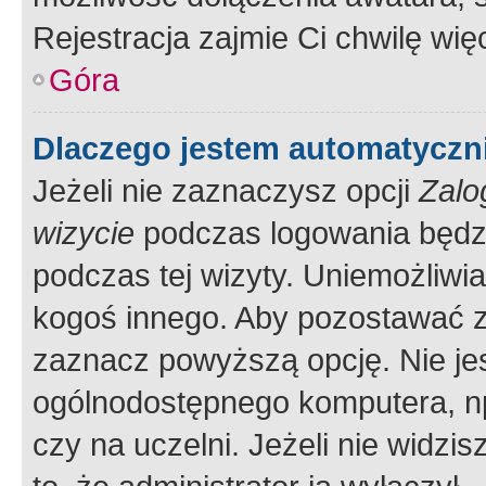
Rejestracja zajmie Ci chwilę wi
Góra
Dlaczego jestem automatycz
Jeżeli nie zaznaczysz opcji
Zalo
wizycie
podczas logowania będzi
podczas tej wizyty. Uniemożliwi
kogoś innego. Aby pozostawać 
zaznacz powyższą opcję. Nie jes
ogólnodostępnego komputera, np.
czy na uczelni. Jeżeli nie widzi