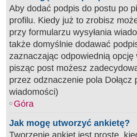
Aby dodać podpis do postu po 
profilu. Kiedy już to zrobisz m
przy formularzu wysyłania wiad
także domyślnie dodawać podpi
zaznaczając odpowiednią opcję 
pisząc post możesz zadecydowa
przez odznaczenie pola Dołącz 
wiadomości)
Góra
Jak mogę utworzyć ankietę?
Tworzenie ankiet jest proste, ki