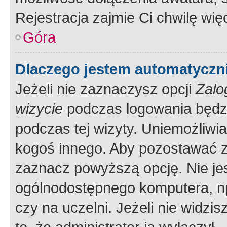
Rejestracja zajmie Ci chwilę wi
Góra
Dlaczego jestem automatycz
Jeżeli nie zaznaczysz opcji
Zalo
wizycie
podczas logowania będzi
podczas tej wizyty. Uniemożliwi
kogoś innego. Aby pozostawać 
zaznacz powyższą opcję. Nie jes
ogólnodostępnego komputera, np.
czy na uczelni. Jeżeli nie widzi