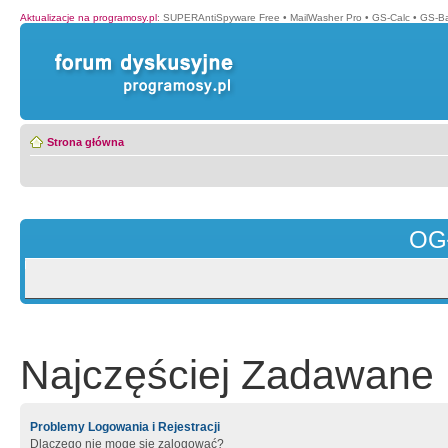
Aktualizacje na programosy.pl
:
SUPERAntiSpyware Free
•
MailWasher Pro
•
GS-Calc
•
GS-B
Strona główna
OG
Najczęściej Zadawane 
Problemy Logowania i Rejestracji
Dlaczego nie mogę się zalogować?