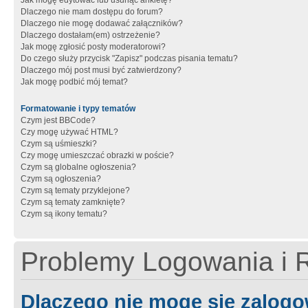
Jak mogę edytować lub usunąć ankietę?
Dlaczego nie mam dostępu do forum?
Dlaczego nie mogę dodawać załączników?
Dlaczego dostałam(em) ostrzeżenie?
Jak mogę zgłosić posty moderatorowi?
Do czego służy przycisk "Zapisz" podczas pisania tematu?
Dlaczego mój post musi być zatwierdzony?
Jak mogę podbić mój temat?
Formatowanie i typy tematów
Czym jest BBCode?
Czy mogę używać HTML?
Czym są uśmieszki?
Czy mogę umieszczać obrazki w poście?
Czym są globalne ogłoszenia?
Czym są ogłoszenia?
Czym są tematy przyklejone?
Czym są tematy zamknięte?
Czym są ikony tematu?
Problemy Logowania i R
Dlaczego nie mogę się zalog