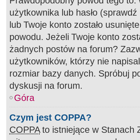
Prawdopodobny powód tego to:
użytkownika lub hasło (sprawdź e
lub Twoje konto zostało usunięte
powodu. Jeżeli Twoje konto zost
żadnych postów na forum? Zazw
użytkowników, którzy nie napisa
rozmiar bazy danych. Spróbuj po
dyskusji na forum.
Góra
Czym jest COPPA?
COPPA
to istniejące w Stanach