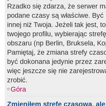
Rzadko się zdarza, że serwer m
podane czasy są właściwe. Być 
innej niż Twoja. Jeżeli tak jest,
twojego profilu, wybierając str
obszaru (np Berlin, Bruksela, Ko
Pamiętaj, że zmiana strefy czas
być dokonana jedynie przez zar
więc jeszcze się nie zarejestrow
zrobić.
Góra
Zmieniłem strefę czasową, ale