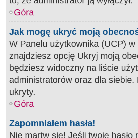
to, że administrator ją wyłączył.
Góra
Jak mogę ukryć moją obecno
W Panelu użytkownika (UCP) w 
znajdziesz opcję Ukryj moją obe
będziesz widoczny na liście użyt
administratorów oraz dla siebie.
ukryty.
Góra
Zapomniałem hasła!
Nie martw się! Jeśli twoje hasło