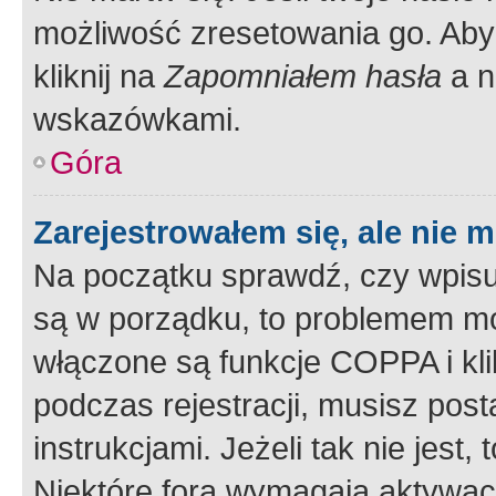
możliwość zresetowania go. Aby 
kliknij na
Zapomniałem hasła
a n
wskazówkami.
Góra
Zarejestrowałem się, ale nie 
Na początku sprawdź, czy wpisuj
są w porządku, to problemem mo
włączone są funkcje COPPA i kl
podczas rejestracji, musisz pos
instrukcjami. Jeżeli tak nie jes
Niektóre fora wymagają aktywac