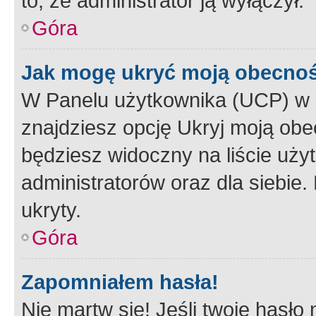
to, że administrator ją wyłączył.
Góra
Jak mogę ukryć moją obecno
W Panelu użytkownika (UCP) w 
znajdziesz opcję Ukryj moją obe
będziesz widoczny na liście użyt
administratorów oraz dla siebie.
ukryty.
Góra
Zapomniałem hasła!
Nie martw się! Jeśli twoje hasło