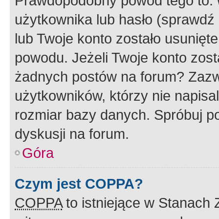
Prawdopodobny powód tego to:
użytkownika lub hasło (sprawdź e
lub Twoje konto zostało usunięte
powodu. Jeżeli Twoje konto zost
żadnych postów na forum? Zazw
użytkowników, którzy nie napisa
rozmiar bazy danych. Spróbuj po
dyskusji na forum.
Góra
Czym jest COPPA?
COPPA
to istniejące w Stanach