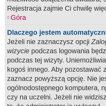
Rejestracja zajmie Ci chwilę wi
Góra
Dlaczego jestem automatycz
Jeżeli nie zaznaczysz opcji
Zalo
wizycie
podczas logowania będzi
podczas tej wizyty. Uniemożliwi
kogoś innego. Aby pozostawać 
zaznacz powyższą opcję. Nie jes
ogólnodostępnego komputera, np.
czy na uczelni. Jeżeli nie widzi