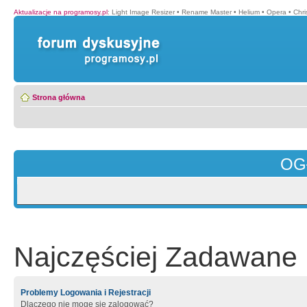
Aktualizacje na programosy.pl
:
Light Image Resizer
•
Rename Master
•
Helium
•
Opera
•
Chr
Strona główna
OG
Najczęściej Zadawane 
Problemy Logowania i Rejestracji
Dlaczego nie mogę się zalogować?