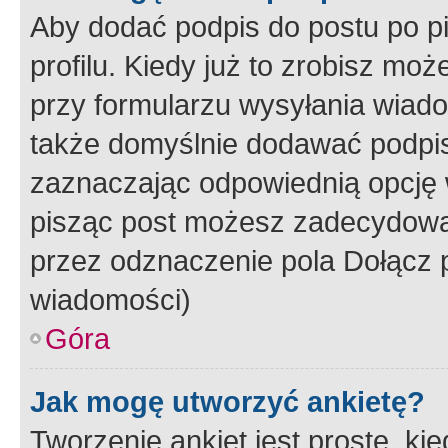
Aby dodać podpis do postu po 
profilu. Kiedy już to zrobisz m
przy formularzu wysyłania wiad
także domyślnie dodawać podpi
zaznaczając odpowiednią opcję 
pisząc post możesz zadecydowa
przez odznaczenie pola Dołącz 
wiadomości)
Góra
Jak mogę utworzyć ankietę?
Tworzenie ankiet jest proste, ki