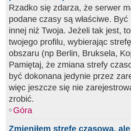
Rzadko się zdarza, że serwer m
podane czasy są właściwe. Być 
innej niż Twoja. Jeżeli tak jest,
twojego profilu, wybierając str
obszaru (np Berlin, Bruksela, Ko
Pamiętaj, że zmiana strefy czas
być dokonana jedynie przez zar
więc jeszcze się nie zarejestrow
zrobić.
Góra
Zmieniłem strefę czasową, ale