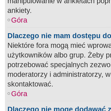
manipulowanie w ankietach popr
ankiety.
Góra
Dlaczego nie mam dostępu d
Niektóre fora mogą mieć wprowa
użytkowników albo grup. Żeby pr
potrzebować specjalnych zezwole
moderatorzy i administratorzy, w
skontaktować.
Góra
Dlaczego nie mogę dodawać 