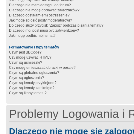
Jak mogę edytować lub usunąć ankietę?
Dlaczego nie mam dostępu do forum?
Dlaczego nie mogę dodawać załączników?
Dlaczego dostałam(em) ostrzeżenie?
Jak mogę zgłosić posty moderatorowi?
Do czego służy przycisk "Zapisz" podczas pisania tematu?
Dlaczego mój post musi być zatwierdzony?
Jak mogę podbić mój temat?
Formatowanie i typy tematów
Czym jest BBCode?
Czy mogę używać HTML?
Czym są uśmieszki?
Czy mogę umieszczać obrazki w poście?
Czym są globalne ogłoszenia?
Czym są ogłoszenia?
Czym są tematy przyklejone?
Czym są tematy zamknięte?
Czym są ikony tematu?
Problemy Logowania i R
Dlaczego nie mogę się zalog