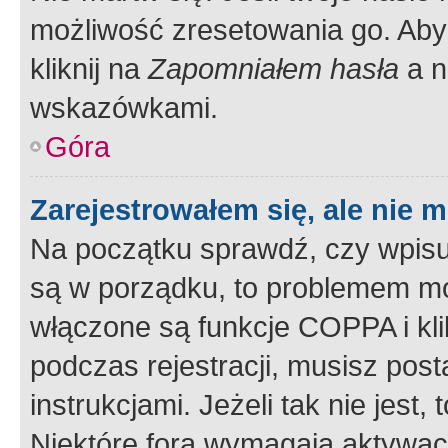
możliwość zresetowania go. Aby 
kliknij na
Zapomniałem hasła
a n
wskazówkami.
Góra
Zarejestrowałem się, ale nie 
Na początku sprawdź, czy wpisuj
są w porządku, to problemem mo
włączone są funkcje COPPA i kl
podczas rejestracji, musisz pos
instrukcjami. Jeżeli tak nie jes
Niektóre fora wymagają aktywac