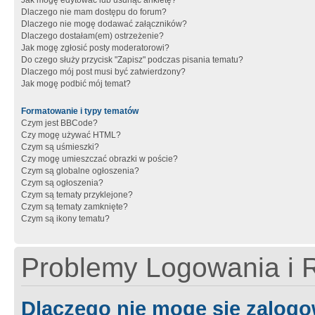
Jak mogę edytować lub usunąć ankietę?
Dlaczego nie mam dostępu do forum?
Dlaczego nie mogę dodawać załączników?
Dlaczego dostałam(em) ostrzeżenie?
Jak mogę zgłosić posty moderatorowi?
Do czego służy przycisk "Zapisz" podczas pisania tematu?
Dlaczego mój post musi być zatwierdzony?
Jak mogę podbić mój temat?
Formatowanie i typy tematów
Czym jest BBCode?
Czy mogę używać HTML?
Czym są uśmieszki?
Czy mogę umieszczać obrazki w poście?
Czym są globalne ogłoszenia?
Czym są ogłoszenia?
Czym są tematy przyklejone?
Czym są tematy zamknięte?
Czym są ikony tematu?
Problemy Logowania i R
Dlaczego nie mogę się zalog