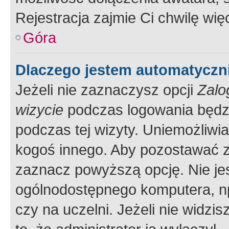
Rejestracja zajmie Ci chwilę wi
Góra
Dlaczego jestem automatycz
Jeżeli nie zaznaczysz opcji
Zalo
wizycie
podczas logowania będzi
podczas tej wizyty. Uniemożliwi
kogoś innego. Aby pozostawać 
zaznacz powyższą opcję. Nie jes
ogólnodostępnego komputera, np.
czy na uczelni. Jeżeli nie widzi