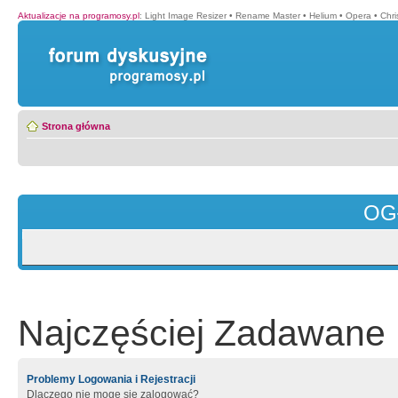
Aktualizacje na programosy.pl
:
Light Image Resizer
•
Rename Master
•
Helium
•
Opera
•
Chr
Strona główna
OG
Najczęściej Zadawane 
Problemy Logowania i Rejestracji
Dlaczego nie mogę się zalogować?