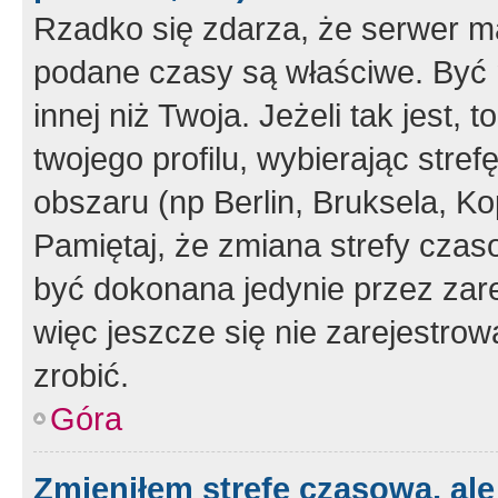
Rzadko się zdarza, że serwer m
podane czasy są właściwe. Być 
innej niż Twoja. Jeżeli tak jest,
twojego profilu, wybierając str
obszaru (np Berlin, Bruksela, Ko
Pamiętaj, że zmiana strefy czas
być dokonana jedynie przez zar
więc jeszcze się nie zarejestrow
zrobić.
Góra
Zmieniłem strefę czasową, ale