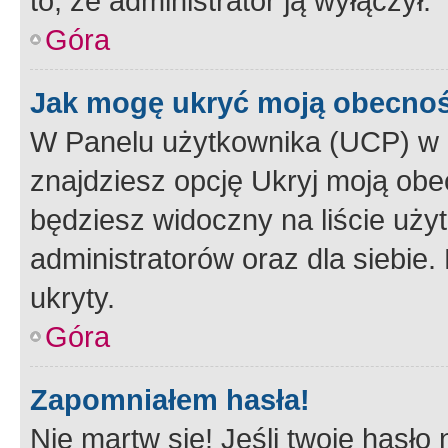
to, że administrator ją wyłączył.
Góra
Jak mogę ukryć moją obecno
W Panelu użytkownika (UCP) w 
znajdziesz opcję Ukryj moją obe
będziesz widoczny na liście użyt
administratorów oraz dla siebie.
ukryty.
Góra
Zapomniałem hasła!
Nie martw się! Jeśli twoje hasło