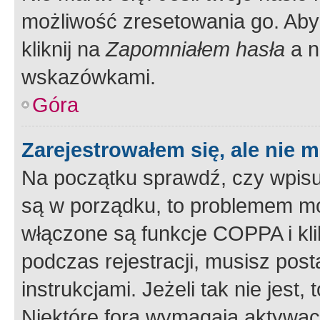
możliwość zresetowania go. Aby 
kliknij na
Zapomniałem hasła
a n
wskazówkami.
Góra
Zarejestrowałem się, ale nie 
Na początku sprawdź, czy wpisuj
są w porządku, to problemem mo
włączone są funkcje COPPA i kl
podczas rejestracji, musisz pos
instrukcjami. Jeżeli tak nie jes
Niektóre fora wymagają aktywac