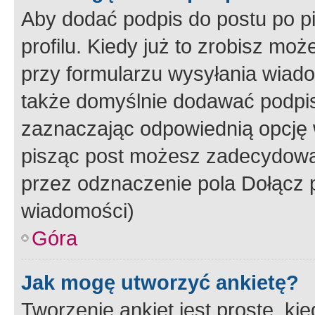
Aby dodać podpis do postu po 
profilu. Kiedy już to zrobisz m
przy formularzu wysyłania wiad
także domyślnie dodawać podpi
zaznaczając odpowiednią opcję 
pisząc post możesz zadecydowa
przez odznaczenie pola Dołącz 
wiadomości)
Góra
Jak mogę utworzyć ankietę?
Tworzenie ankiet jest proste, ki