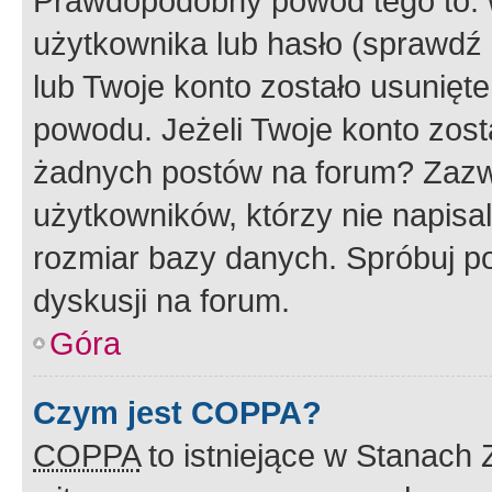
Prawdopodobny powód tego to:
użytkownika lub hasło (sprawdź e
lub Twoje konto zostało usunięte
powodu. Jeżeli Twoje konto zost
żadnych postów na forum? Zazw
użytkowników, którzy nie napisa
rozmiar bazy danych. Spróbuj po
dyskusji na forum.
Góra
Czym jest COPPA?
COPPA
to istniejące w Stanach