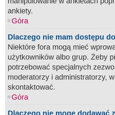
manipulowanie w ankietach popr
ankiety.
Góra
Dlaczego nie mam dostępu d
Niektóre fora mogą mieć wprowa
użytkowników albo grup. Żeby pr
potrzebować specjalnych zezwole
moderatorzy i administratorzy, w
skontaktować.
Góra
Dlaczego nie mogę dodawać 