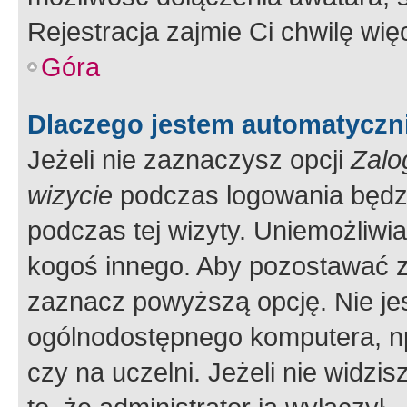
Rejestracja zajmie Ci chwilę wi
Góra
Dlaczego jestem automatycz
Jeżeli nie zaznaczysz opcji
Zalo
wizycie
podczas logowania będzi
podczas tej wizyty. Uniemożliwi
kogoś innego. Aby pozostawać 
zaznacz powyższą opcję. Nie jes
ogólnodostępnego komputera, np.
czy na uczelni. Jeżeli nie widzi