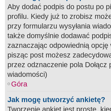
Aby dodać podpis do postu po 
profilu. Kiedy już to zrobisz m
przy formularzu wysyłania wiad
także domyślnie dodawać podpi
zaznaczając odpowiednią opcję 
pisząc post możesz zadecydowa
przez odznaczenie pola Dołącz 
wiadomości)
Góra
Jak mogę utworzyć ankietę?
Tworzenie ankiet jest proste, ki