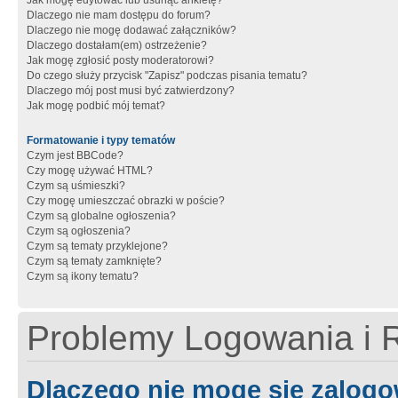
Jak mogę edytować lub usunąć ankietę?
Dlaczego nie mam dostępu do forum?
Dlaczego nie mogę dodawać załączników?
Dlaczego dostałam(em) ostrzeżenie?
Jak mogę zgłosić posty moderatorowi?
Do czego służy przycisk "Zapisz" podczas pisania tematu?
Dlaczego mój post musi być zatwierdzony?
Jak mogę podbić mój temat?
Formatowanie i typy tematów
Czym jest BBCode?
Czy mogę używać HTML?
Czym są uśmieszki?
Czy mogę umieszczać obrazki w poście?
Czym są globalne ogłoszenia?
Czym są ogłoszenia?
Czym są tematy przyklejone?
Czym są tematy zamknięte?
Czym są ikony tematu?
Problemy Logowania i R
Dlaczego nie mogę się zalog