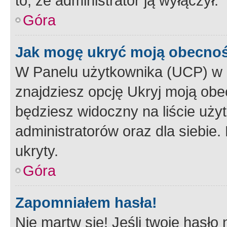
to, że administrator ją wyłączył.
Góra
Jak mogę ukryć moją obecno
W Panelu użytkownika (UCP) w 
znajdziesz opcję Ukryj moją obe
będziesz widoczny na liście użyt
administratorów oraz dla siebie.
ukryty.
Góra
Zapomniałem hasła!
Nie martw się! Jeśli twoje hasło