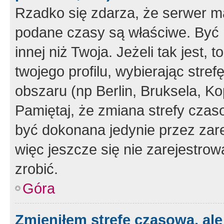
Rzadko się zdarza, że serwer m
podane czasy są właściwe. Być 
innej niż Twoja. Jeżeli tak jest,
twojego profilu, wybierając str
obszaru (np Berlin, Bruksela, Ko
Pamiętaj, że zmiana strefy czas
być dokonana jedynie przez zar
więc jeszcze się nie zarejestrow
zrobić.
Góra
Zmieniłem strefę czasową, ale