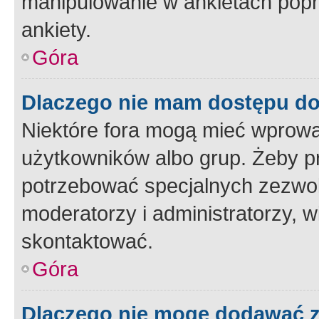
manipulowanie w ankietach popr
ankiety.
Góra
Dlaczego nie mam dostępu d
Niektóre fora mogą mieć wprowa
użytkowników albo grup. Żeby pr
potrzebować specjalnych zezwole
moderatorzy i administratorzy, w
skontaktować.
Góra
Dlaczego nie mogę dodawać 