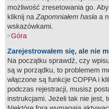
możliwość zresetowania go. Aby 
kliknij na
Zapomniałem hasła
a n
wskazówkami.
Góra
Zarejestrowałem się, ale nie 
Na początku sprawdź, czy wpisuj
są w porządku, to problemem mo
włączone są funkcje COPPA i kl
podczas rejestracji, musisz pos
instrukcjami. Jeżeli tak nie jes
Niektóre fora wymagają aktywac