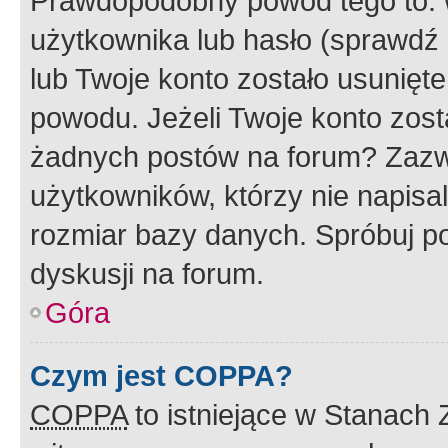
Prawdopodobny powód tego to:
użytkownika lub hasło (sprawdź e
lub Twoje konto zostało usunięte
powodu. Jeżeli Twoje konto zost
żadnych postów na forum? Zazw
użytkowników, którzy nie napisa
rozmiar bazy danych. Spróbuj po
dyskusji na forum.
Góra
Czym jest COPPA?
COPPA
to istniejące w Stanach