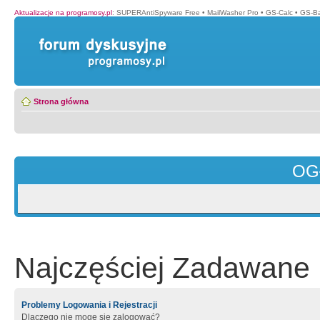
Aktualizacje na programosy.pl
:
SUPERAntiSpyware Free
•
MailWasher Pro
•
GS-Calc
•
GS-B
Strona główna
OG
Najczęściej Zadawane 
Problemy Logowania i Rejestracji
Dlaczego nie mogę się zalogować?