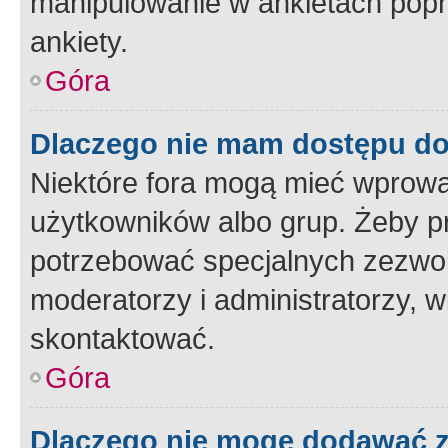
manipulowanie w ankietach popr
ankiety.
Góra
Dlaczego nie mam dostępu d
Niektóre fora mogą mieć wprowa
użytkowników albo grup. Żeby pr
potrzebować specjalnych zezwole
moderatorzy i administratorzy, w
skontaktować.
Góra
Dlaczego nie mogę dodawać 