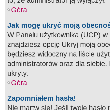
to, że administrator ją wyłączył.
Góra
Jak mogę ukryć moją obecno
W Panelu użytkownika (UCP) w 
znajdziesz opcję Ukryj moją obe
będziesz widoczny na liście użyt
administratorów oraz dla siebie.
ukryty.
Góra
Zapomniałem hasła!
Nie martw się! Jeśli twoje hasło