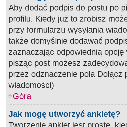
Aby dodać podpis do postu po 
profilu. Kiedy już to zrobisz m
przy formularzu wysyłania wiad
także domyślnie dodawać podpi
zaznaczając odpowiednią opcję 
pisząc post możesz zadecydowa
przez odznaczenie pola Dołącz 
wiadomości)
Góra
Jak mogę utworzyć ankietę?
Tworzenie ankiet jest proste, ki