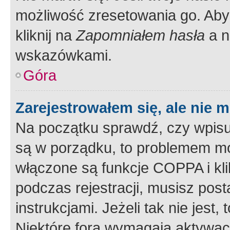
możliwość zresetowania go. Aby 
kliknij na
Zapomniałem hasła
a n
wskazówkami.
Góra
Zarejestrowałem się, ale nie 
Na początku sprawdź, czy wpisuj
są w porządku, to problemem mo
włączone są funkcje COPPA i kl
podczas rejestracji, musisz pos
instrukcjami. Jeżeli tak nie jes
Niektóre fora wymagają aktywac