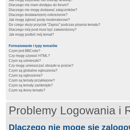
Jak mogę edytować lub usunąć ankietę?
Dlaczego nie mam dostępu do forum?
Dlaczego nie mogę dodawać załączników?
Dlaczego dostałam(em) ostrzeżenie?
Jak mogę zgłosić posty moderatorowi?
Do czego służy przycisk "Zapisz" podczas pisania tematu?
Dlaczego mój post musi być zatwierdzony?
Jak mogę podbić mój temat?
Formatowanie i typy tematów
Czym jest BBCode?
Czy mogę używać HTML?
Czym są uśmieszki?
Czy mogę umieszczać obrazki w poście?
Czym są globalne ogłoszenia?
Czym są ogłoszenia?
Czym są tematy przyklejone?
Czym są tematy zamknięte?
Czym są ikony tematu?
Problemy Logowania i R
Dlaczego nie mogę się zalog