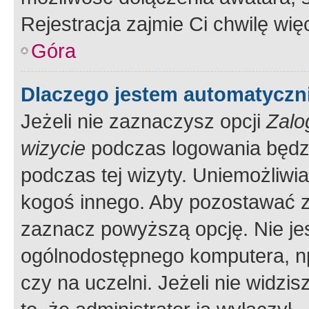
Rejestracja zajmie Ci chwilę wi
Góra
Dlaczego jestem automatycz
Jeżeli nie zaznaczysz opcji
Zalo
wizycie
podczas logowania będzi
podczas tej wizyty. Uniemożliwi
kogoś innego. Aby pozostawać 
zaznacz powyższą opcję. Nie jes
ogólnodostępnego komputera, np.
czy na uczelni. Jeżeli nie widzi