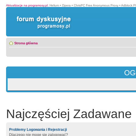
Aktualizacje na programosy.pl
:
Helium
•
Opera
•
ChrisPC Free Anonymous Proxy
•
Adblock P
Strona główna
OG
Najczęściej Zadawane 
Problemy Logowania i Rejestracji
Dlaczego nie mogę się zalogować?