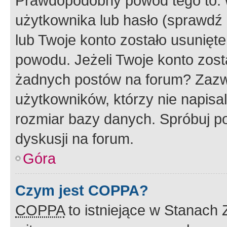
Prawdopodobny powód tego to:
użytkownika lub hasło (sprawdź e
lub Twoje konto zostało usunięte
powodu. Jeżeli Twoje konto zost
żadnych postów na forum? Zazw
użytkowników, którzy nie napisa
rozmiar bazy danych. Spróbuj po
dyskusji na forum.
Góra
Czym jest COPPA?
COPPA
to istniejące w Stanach