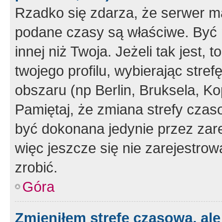
Rzadko się zdarza, że serwer m
podane czasy są właściwe. Być 
innej niż Twoja. Jeżeli tak jest,
twojego profilu, wybierając str
obszaru (np Berlin, Bruksela, Ko
Pamiętaj, że zmiana strefy czas
być dokonana jedynie przez zar
więc jeszcze się nie zarejestrow
zrobić.
Góra
Zmieniłem strefę czasową, ale