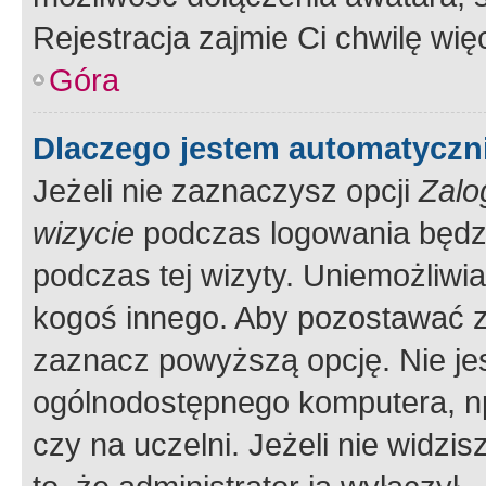
Rejestracja zajmie Ci chwilę wi
Góra
Dlaczego jestem automatycz
Jeżeli nie zaznaczysz opcji
Zalo
wizycie
podczas logowania będzi
podczas tej wizyty. Uniemożliwi
kogoś innego. Aby pozostawać 
zaznacz powyższą opcję. Nie jes
ogólnodostępnego komputera, np.
czy na uczelni. Jeżeli nie widzi