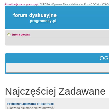
Aktualizacje na programosy.pl
:
SUPERAntiSpyware Free
•
MailWasher Pro
•
GS-Calc
•
GS-B
Strona główna
OG
Najczęściej Zadawane 
Problemy Logowania i Rejestracji
Dlaczego nie mogę się zalogować?