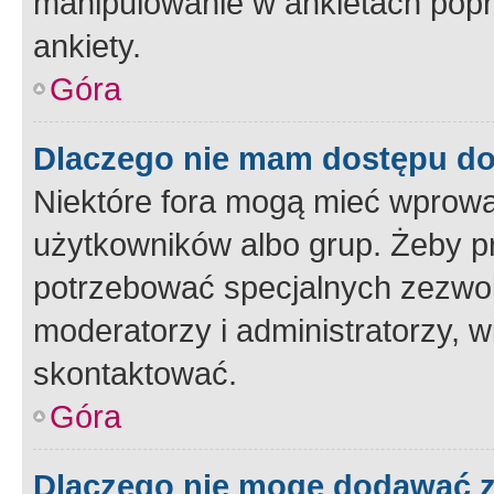
manipulowanie w ankietach popr
ankiety.
Góra
Dlaczego nie mam dostępu d
Niektóre fora mogą mieć wprowa
użytkowników albo grup. Żeby pr
potrzebować specjalnych zezwole
moderatorzy i administratorzy, w
skontaktować.
Góra
Dlaczego nie mogę dodawać 