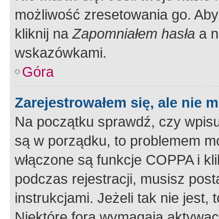
możliwość zresetowania go. Aby 
kliknij na
Zapomniałem hasła
a n
wskazówkami.
Góra
Zarejestrowałem się, ale nie 
Na początku sprawdź, czy wpisuj
są w porządku, to problemem mo
włączone są funkcje COPPA i kl
podczas rejestracji, musisz pos
instrukcjami. Jeżeli tak nie jes
Niektóre fora wymagają aktywac