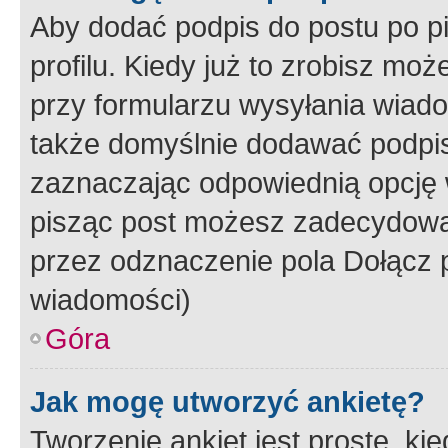
Aby dodać podpis do postu po 
profilu. Kiedy już to zrobisz m
przy formularzu wysyłania wiad
także domyślnie dodawać podpi
zaznaczając odpowiednią opcję 
pisząc post możesz zadecydowa
przez odznaczenie pola Dołącz 
wiadomości)
Góra
Jak mogę utworzyć ankietę?
Tworzenie ankiet jest proste, ki