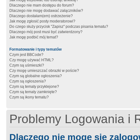
Jak mogę edytować lub usunąć ankietę?
Dlaczego nie mam dostępu do forum?
Dlaczego nie mogę dodawać załączników?
Dlaczego dostałam(em) ostrzeżenie?
Jak mogę zgłosić posty moderatorowi?
Do czego służy przycisk "Zapisz" podczas pisania tematu?
Dlaczego mój post musi być zatwierdzony?
Jak mogę podbić mój temat?
Formatowanie i typy tematów
Czym jest BBCode?
Czy mogę używać HTML?
Czym są uśmieszki?
Czy mogę umieszczać obrazki w poście?
Czym są globalne ogłoszenia?
Czym są ogłoszenia?
Czym są tematy przyklejone?
Czym są tematy zamknięte?
Czym są ikony tematu?
Problemy Logowania i R
Dlaczego nie mogę się zalog