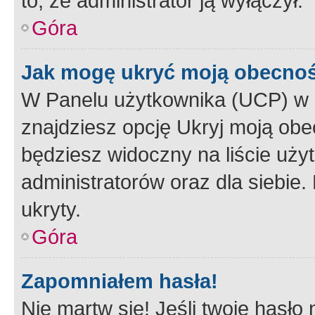
to, że administrator ją wyłączył.
Góra
Jak mogę ukryć moją obecno
W Panelu użytkownika (UCP) w 
znajdziesz opcję Ukryj moją obe
będziesz widoczny na liście użyt
administratorów oraz dla siebie.
ukryty.
Góra
Zapomniałem hasła!
Nie martw się! Jeśli twoje hasło