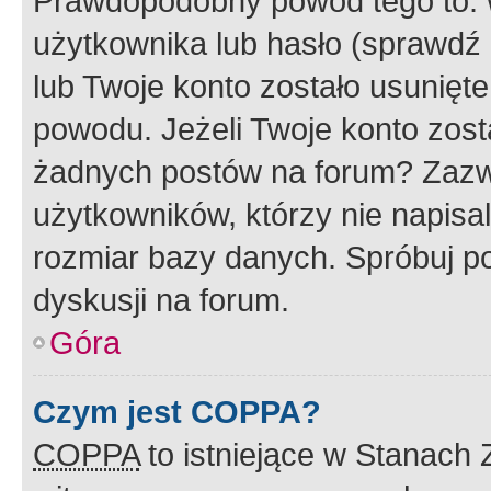
Prawdopodobny powód tego to:
użytkownika lub hasło (sprawdź e
lub Twoje konto zostało usunięte
powodu. Jeżeli Twoje konto zost
żadnych postów na forum? Zazw
użytkowników, którzy nie napisa
rozmiar bazy danych. Spróbuj po
dyskusji na forum.
Góra
Czym jest COPPA?
COPPA
to istniejące w Stanach