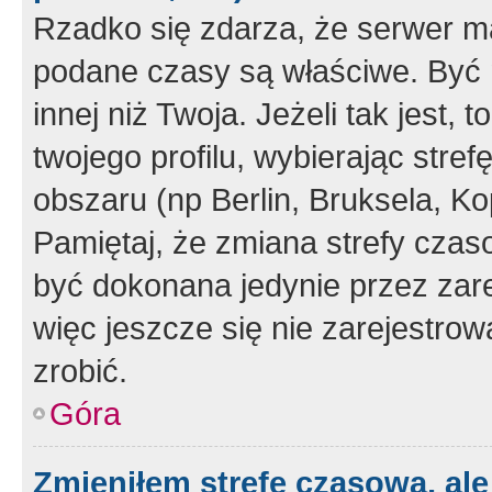
Rzadko się zdarza, że serwer m
podane czasy są właściwe. Być 
innej niż Twoja. Jeżeli tak jest,
twojego profilu, wybierając str
obszaru (np Berlin, Bruksela, Ko
Pamiętaj, że zmiana strefy czas
być dokonana jedynie przez zar
więc jeszcze się nie zarejestrow
zrobić.
Góra
Zmieniłem strefę czasową, ale