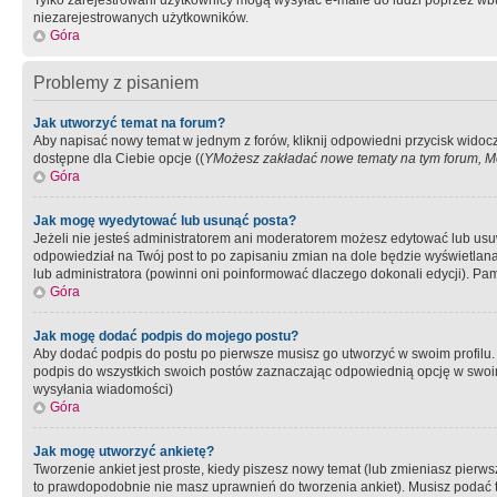
Tylko zarejestrowani użytkownicy mogą wysyłać e-maile do ludzi poprzez wbu
niezarejestrowanych użytkowników.
Góra
Problemy z pisaniem
Jak utworzyć temat na forum?
Aby napisać nowy temat w jednym z forów, kliknij odpowiedni przycisk widoc
dostępne dla Ciebie opcje ((
YMożesz zakładać nowe tematy na tym forum, Mo
Góra
Jak mogę wyedytować lub usunąć posta?
Jeżeli nie jesteś administratorem ani moderatorem możesz edytować lub usuwać
odpowiedział na Twój post to po zapisaniu zmian na dole będzie wyświetlana 
lub administratora (powinni oni poinformować dlaczego dokonali edycji). Pam
Góra
Jak mogę dodać podpis do mojego postu?
Aby dodać podpis do postu po pierwsze musisz go utworzyć w swoim profilu.
podpis do wszystkich swoich postów zaznaczając odpowiednią opcję w swoi
wysyłania wiadomości)
Góra
Jak mogę utworzyć ankietę?
Tworzenie ankiet jest proste, kiedy piszesz nowy temat (lub zmieniasz pier
to prawdopodobnie nie masz uprawnień do tworzenia ankiet). Musisz podać tyt