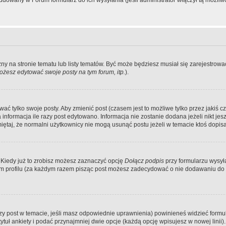
dowany w Forum formularz do ich wysyłania (jeśli administrator włączył tą możliw
zny na stronie tematu lub listy tematów. Być może będziesz musiał się zarejestr
żesz edytować swoje posty na tym forum, itp.
).
 tylko swoje posty. Aby zmienić post (czasem jest to możliwe tylko przez jakiś cz
informacja ile razy post edytowano. Informacja nie zostanie dodana jeżeli nikt je
iętaj, że normalni użytkownicy nie mogą usunąć postu jeżeli w temacie ktoś dopisał
 Kiedy już to zrobisz możesz zaznaczyć opcję
Dołącz podpis
przy formularzu wysy
m profilu (za każdym razem pisząc post możesz zadecydować o nie dodawaniu do 
wszy post w temacie, jeśli masz odpowiednie uprawnienia) powinieneś widzieć formu
uł ankiety i podać przynajmniej dwie opcje (każdą opcję wpisujesz w nowej linii).