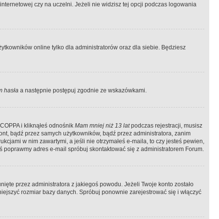
ternetowej czy na uczelni. Jeżeli nie widzisz tej opcji podczas logowania
tkowników online tylko dla administratorów oraz dla siebie. Będziesz
 hasła
a następnie postępuj zgodnie ze wskazówkami.
e COPPA i kliknąłeś odnośnik
Mam mniej niż 13 lat
podczas rejestracji, musisz
kont, bądź przez samych użytkowników, bądź przez administratora, zanim
cjami w nim zawartymi, a jeśli nie otrzymałeś e-maila, to czy jesteś pewien,
ś poprawmy adres e-mail spróbuj skontaktować się z administratorem Forum.
ięte przez administratora z jakiegoś powodu. Jeżeli Twoje konto zostało
iejszyć rozmiar bazy danych. Spróbuj ponownie zarejestrować się i włączyć