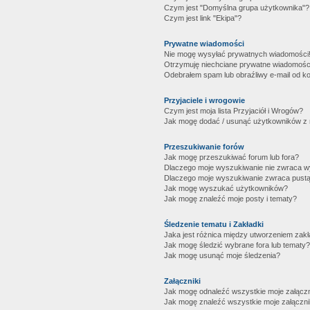
Czym jest "Domyślna grupa użytkownika"?
Czym jest link "Ekipa"?
Prywatne wiadomości
Nie mogę wysyłać prywatnych wiadomości
Otrzymuję niechciane prywatne wiadomośc
Odebrałem spam lub obraźliwy e-mail od ko
Przyjaciele i wrogowie
Czym jest moja lista Przyjaciół i Wrogów?
Jak mogę dodać / usunąć użytkowników z mo
Przeszukiwanie forów
Jak mogę przeszukiwać forum lub fora?
Dlaczego moje wyszukiwanie nie zwraca 
Dlaczego moje wyszukiwanie zwraca pustą
Jak mogę wyszukać użytkowników?
Jak mogę znaleźć moje posty i tematy?
Śledzenie tematu i Zakładki
Jaka jest różnica między utworzeniem zakł
Jak mogę śledzić wybrane fora lub tematy?
Jak mogę usunąć moje śledzenia?
Załączniki
Jak mogę odnaleźć wszystkie moje załączn
Jak mogę znaleźć wszystkie moje załączni