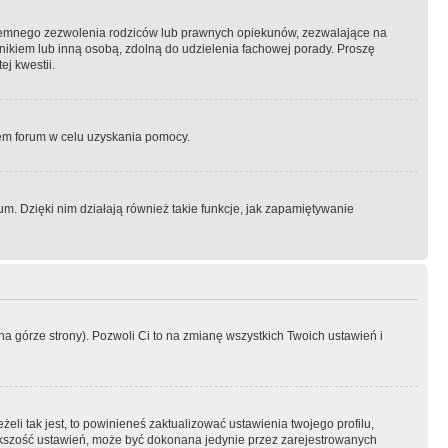
semnego zezwolenia rodziców lub prawnych opiekunów, zezwalające na
awnikiem lub inną osobą, zdolną do udzielenia fachowej porady. Proszę
j kwestii.
orem forum w celu uzyskania pomocy.
. Dzięki nim działają również takie funkcje, jak zapamiętywanie
a górze strony). Pozwoli Ci to na zmianę wszystkich Twoich ustawień i
li tak jest, to powinieneś zaktualizować ustawienia twojego profilu,
większość ustawień, może być dokonana jedynie przez zarejestrowanych