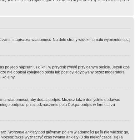
ość). Ma to na celu zapobiegać złośliwemu użytkowniu systemu e-maili przez
ować zanim napiszesz wiadomość. Na dole strony widoku tematu wymienione są
as po jego napisaniu) kliknij w przycisk
zmień
przy danym poście. Jeżeli ktoś
szcze nie dopisał kolejnego postu lub post był edytowany przez moderatora
 kolejny.
łania wiadomości, aby dodać podpis. Możesz także domyślnie dodawać
niego podpisu, przez odznaczenie pola Dołącz podpis w formularzu
larz
Tworzenie ankiety
pod głównym polem wiadomości (jeśli nie widzisz go,
 Możesz także wyznaczyć czas trwania ankiety (0 dla niekończącej się) a