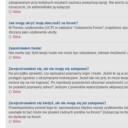
zalogowanym przy kolejnych wizytach zaznacz powyższą opcję. Nie jest to zal
oznacza to, że administrator ją wyłączył.
Góra
Jak mogę ukryć moją obecność na forum?
W Panelu użytkownika (UCP) w zakładce “Ustawienia Forum” znajdziesz opcję 
zliczany jako użytkownik ukryty.
Góra
Zapomniałem hasła!
Nie martw się! Jeśli twoje hasło nie może byc odzyskane, istnieje możliwość z
Góra
Zarejestrowałem się, ale nie mogę się zalogować!
Na początku sprawdź, czy wpisujesz poprawny login i hasło. Jeżeli te są w 
postąpić zgodnie z otrzymanymi instrukcjami. Jeżeli tak nie jest, to może 
można się na nie logować. Po rejestracji powinieneś otrzymać wiadomość czy 
że podałeś poprawny adres? Jednym z powodów wykorzystania aktywacji je
Góra
Zarejestrowałem się kiedyś, ale nie mogę się już zalogować!
Prawdopodobny powód tego to: wprowadzasz błędna nazwę użytkownika lub hasł
usunięte to być może nie pisałeś żadnych postów na forum? Zazwyczaj na fo
do dyskusji na forum.
Góra