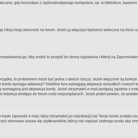
ecane, gdy korzystasz z ogólnodostępnego komputera, np. w bibliotece, kawiarni in
Ukryj moją obecność na forum. Jeżeli ją włączysz będziesz widoczny na liście uży
resetowania go. Aby zrobić to przejdź do strony logowania i kliknij na
Zapomniałem
porządku, to problemem może być jedna z dwóch rzeczy. Jeżeli włączone są funkcj
twoje konto wymaga aktywacji? Niektóre fora wymagają aktywacji wszystkich nowych 
wymagana jest aktywacja konta. Jeżeli otrzymałeś e-mail postępuj zgodnie z instruk
st
redukcja
dostępu do forum osób niepożądanych. Jeżeli jesteś pewien, że podałe
o (sprawdź e-mail, który otrzymałeś po rejestracji) lub Twoje konto zostało usun
rach okresowo usuwa się użytkowników, którzy nie napisali żadnego postu aby zmn