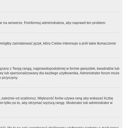
r na serwerze. Poinformuj administratora, aby naprawił ten problem.
ógłby zainstalować język, który Ciebie interesuje a jeśli takie tłumaczenie
iązany z Twoją rangą, najprawdopodobniej w formie gwiazdek, kwadratów lub
atowy lub spersonalizowany dla każdego użytkownika. Administrator forum może
o przyczyny.
, zależnie od szablonu). Większość forów używa rang aby wskazać liczbę
um tylko po to, aby otrzymać wyższą rangę. Moderator lub administrator w