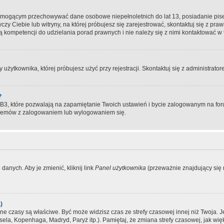
, mogącym przechowywać dane osobowe niepełnoletnich do lat 13, posiadanie pi
yczy Ciebie lub witryny, na której próbujesz się zarejestrować, skontaktuj się z pr
 kompetencji do udzielania porad prawnych i nie należy się z nimi kontaktować w te
użytkownika, której próbujesz użyć przy rejestracji. Skontaktuj się z administrat
?
, które pozwalają na zapamiętanie Twoich ustawień i bycie zalogowanym na forum
blemów z zalogowaniem lub wylogowaniem się.
danych. Aby je zmienić, kliknij link
Panel użytkownika
(przeważnie znajdujący się n
)
czasy są właściwe. Być może widzisz czas ze strefy czasowej innej niż Twoja. Jeże
sela, Kopenhaga, Madryd, Paryż itp.). Pamiętaj, że zmiana strefy czasowej, jak 