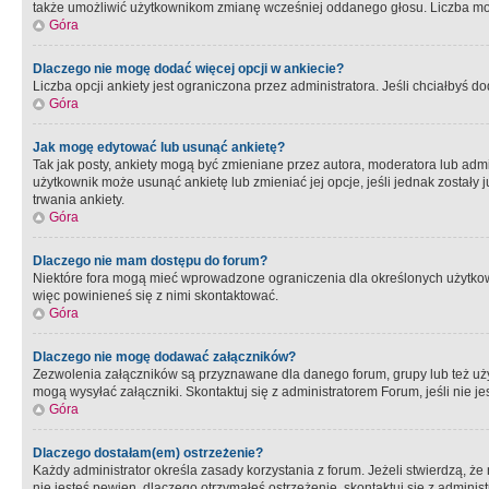
także umożliwić użytkownikom zmianę wcześniej oddanego głosu. Liczba możl
Góra
Dlaczego nie mogę dodać więcej opcji w ankiecie?
Liczba opcji ankiety jest ograniczona przez administratora. Jeśli chciałbyś do
Góra
Jak mogę edytować lub usunąć ankietę?
Tak jak posty, ankiety mogą być zmieniane przez autora, moderatora lub admi
użytkownik może usunąć ankietę lub zmieniać jej opcje, jeśli jednak został
trwania ankiety.
Góra
Dlaczego nie mam dostępu do forum?
Niektóre fora mogą mieć wprowadzone ograniczenia dla określonych użytkowni
więc powinieneś się z nimi skontaktować.
Góra
Dlaczego nie mogę dodawać załączników?
Zezwolenia załączników są przyznawane dla danego forum, grupy lub też uż
mogą wysyłać załączniki. Skontaktuj się z administratorem Forum, jeśli nie
Góra
Dlaczego dostałam(em) ostrzeżenie?
Każdy administrator określa zasady korzystania z forum. Jeżeli stwierdzą, ż
nie jesteś pewien, dlaczego otrzymałeś ostrzeżenie, skontaktuj sie z adminis