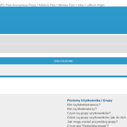
isPC Free Anonymous Proxy
•
Adblock Plus
•
Mixmax Free
•
Viber
•
uBlock Origin
OGŁOSZENIE:
Poziomy Użytkownika i Grupy
Kim są Administratorzy?
Kim są Moderatorzy?
Czym są grupy użytkowników?
Gdzie są grupy użytkowników i jak do nic
Jak mogę zostać przywódcą grupy?
Czym jest "Domyślna grupa"?