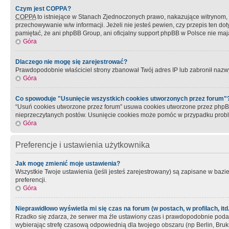
Czym jest COPPA?
COPPA
to istniejące w Stanach Zjednoczonych prawo, nakazujące witrynom
przechowywanie w/w informacji. Jeżeli nie jesteś pewien, czy przepis ten dot
pamiętać, że ani phpBB Group, ani oficjalny support phpBB w Polsce nie mają
Góra
Dlaczego nie mogę się zarejestrować?
Prawdopodobnie właściciel strony zbanował Twój adres IP lub zabronił nazwy 
Góra
Co spowoduje "Usunięcie wszystkich cookies utworzonych przez forum"
“Usuń cookies utworzone przez forum” usuwa cookies utworzone przez phpBB3
nieprzeczytanych postów. Usunięcie cookies może pomóc w przypadku pro
Góra
Preferencje i ustawienia użytkownika
Jak mogę zmienić moje ustawienia?
Wszystkie Twoje ustawienia (jeśli jesteś zarejestrowany) są zapisane w bazie 
preferencji.
Góra
Nieprawidłowo wyświetla mi się czas na forum (w postach, w profilach, itd.
Rzadko się zdarza, że serwer ma źle ustawiony czas i prawdopodobnie podane 
wybierając strefę czasową odpowiednią dla twojego obszaru (np Berlin, Bruk