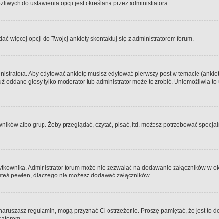
iwych do ustawienia opcji jest określana przez administratora.
dać więcej opcji do Twojej ankiety skontaktuj się z administratorem forum.
nistratora. Aby edytować ankietę musisz edytować pierwszy post w temacie (ankieta
y już oddane głosy tylko moderator lub administrator może to zrobić. Uniemożliwia
ków albo grup. Żeby przeglądać, czytać, pisać, itd. możesz potrzebować specjalny
ytkownika. Administrator forum może nie zezwalać na dodawanie załączników w o
 jesteś pewien, dlaczego nie możesz dodawać załączników.
e naruszasz regulamin, mogą przyznać Ci ostrzeżenie. Proszę pamiętać, że jest to d
tratorem.