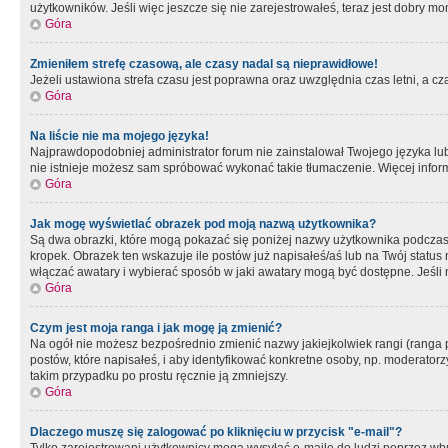
użytkowników. Jeśli więc jeszcze się nie zarejestrowałeś, teraz jest dobry mo
Góra
Zmieniłem strefę czasową, ale czasy nadal są nieprawidłowe!
Jeżeli ustawiona strefa czasu jest poprawna oraz uwzględnia czas letni, a c
Góra
Na liście nie ma mojego języka!
Najprawdopodobniej administrator forum nie zainstalował Twojego języka lub n
nie istnieje możesz sam spróbować wykonać takie tłumaczenie. Więcej inform
Góra
Jak mogę wyświetlać obrazek pod moją nazwą użytkownika?
Są dwa obrazki, które mogą pokazać się poniżej nazwy użytkownika podczas
kropek. Obrazek ten wskazuje ile postów już napisałeś/aś lub na Twój status
włączać awatary i wybierać sposób w jaki awatary mogą być dostępne. Jeśli n
Góra
Czym jest moja ranga i jak mogę ją zmienić?
Na ogół nie możesz bezpośrednio zmienić nazwy jakiejkolwiek rangi (ranga 
postów, które napisałeś, i aby identyfikować konkretne osoby, np. moderator
takim przypadku po prostu ręcznie ją zmniejszy.
Góra
Dlaczego muszę się zalogować po kliknięciu w przycisk "e-mail"?