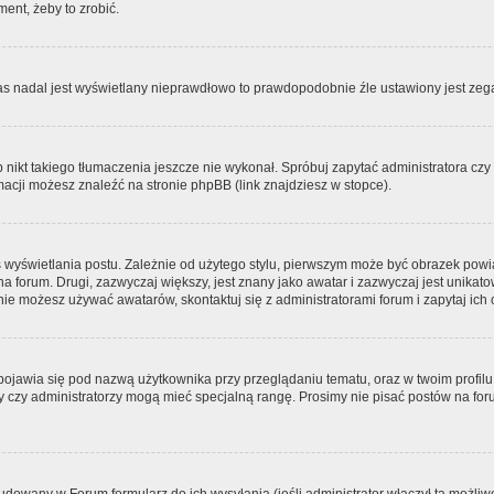
ment, żeby to zrobić.
zas nadal jest wyświetlany nieprawdłowo to prawdopodobnie źle ustawiony jest zega
ikt takiego tłumaczenia jeszcze nie wykonał. Spróbuj zapytać administratora czy m
acji możesz znaleźć na stronie phpBB (link znajdziesz w stopce).
 wyświetlania postu. Zależnie od użytego stylu, pierwszym może być obrazek pow
 na forum. Drugi, zazwyczaj większy, jest znany jako awatar i zazwyczaj jest unik
ie możesz używać awatarów, skontaktuj się z administratorami forum i zapytaj ich 
pojawia się pod nazwą użytkownika przy przeglądaniu tematu, oraz w twoim profilu
zy czy administratorzy mogą mieć specjalną rangę. Prosimy nie pisać postów na for