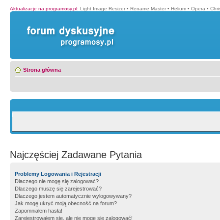
Aktualizacje na programosy.pl
:
Light Image Resizer
•
Rename Master
•
Helium
•
Opera
•
Chr
Strona główna
Najczęściej Zadawane Pytania
Problemy Logowania i Rejestracji
Dlaczego nie mogę się zalogować?
Dlaczego muszę się zarejestrować?
Dlaczego jestem automatycznie wylogowywany?
Jak mogę ukryć moją obecność na forum?
Zapomniałem hasła!
Zarejestrowałem się, ale nie mogę się zalogować!