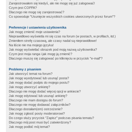
Zarejestrowałem się kiedyś, ale nie mogę się już zalogować!
Czym jest COPPA?
Dlaczego nie mogę się zarejestrować?
Co spowoduje "Usunięcie wszystkich cookies utworzonych przez forum"?
Preferencje i ustawienia użytkownika
Jak mogę zmienić moje ustawienia?
Nieprawidłowo wyświetla mi się czas na forum (w postach, w profilach, itd.)
Zmieniłem strefę czasową, ale czasy nadal są nieprawidłowe!
Na liście nie ma mojego języka!
Jak mogę wyświetlać obrazek pod moją nazwą użytkownika?
Czym jest moja ranga i jak mogę ją zmienić?
Dlaczego muszę się zalogować po kliknięciu w przycisk "e-mail"?
Problemy z pisaniem
Jak utworzyć temat na forum?
Jak mogę wyedytować lub usunąć posta?
Jak mogę dodać podpis do mojego postu?
Jak mogę utworzyć ankietę?
Dlaczego nie mogę dodać więcej opcji w ankiecie?
Jak mogę edytować lub usunąć ankietę?
Dlaczego nie mam dostępu do forum?
Dlaczego nie mogę dodawać załączników?
Dlaczego dostałam(em) ostrzeżenie?
Jak mogę zgłosić posty moderatorowi?
Do czego służy przycisk "Zapisz" podczas pisania tematu?
Dlaczego mój post musi być zatwierdzony?
Jak mogę podbić mój temat?