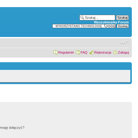
Wyszukiwarka Forum
Regulamin
FAQ
Rejestracja
Zaloguj
h mogę dołączyć?