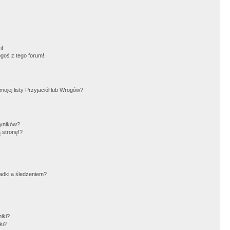
!
i!
goś z tego forum!
jej listy Przyjaciół lub Wrogów?
wyników?
 stronę!?
adki a śledzeniem?
iki?
ki?