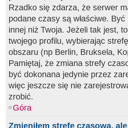
Rzadko się zdarza, że serwer m
podane czasy są właściwe. Być 
innej niż Twoja. Jeżeli tak jest,
twojego profilu, wybierając str
obszaru (np Berlin, Bruksela, Ko
Pamiętaj, że zmiana strefy czas
być dokonana jedynie przez zar
więc jeszcze się nie zarejestrow
zrobić.
Góra
Zmieniłem strefę czasową, ale