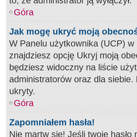
to, że administrator ją wyłączył.
Góra
Jak mogę ukryć moją obecno
W Panelu użytkownika (UCP) w 
znajdziesz opcję Ukryj moją obe
będziesz widoczny na liście użyt
administratorów oraz dla siebie.
ukryty.
Góra
Zapomniałem hasła!
Nie martw się! Jeśli twoje hasło