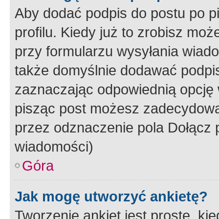
Aby dodać podpis do postu po 
profilu. Kiedy już to zrobisz m
przy formularzu wysyłania wiad
także domyślnie dodawać podpi
zaznaczając odpowiednią opcję 
pisząc post możesz zadecydowa
przez odznaczenie pola Dołącz 
wiadomości)
Góra
Jak mogę utworzyć ankietę?
Tworzenie ankiet jest proste, ki