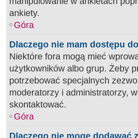
manipulowanie w ankietach popr
ankiety.
Góra
Dlaczego nie mam dostępu d
Niektóre fora mogą mieć wprowa
użytkowników albo grup. Żeby pr
potrzebować specjalnych zezwole
moderatorzy i administratorzy, w
skontaktować.
Góra
Dlaczego nie mogę dodawać 