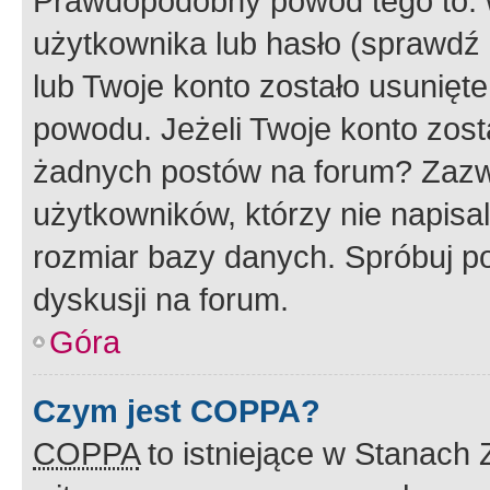
Prawdopodobny powód tego to:
użytkownika lub hasło (sprawdź e
lub Twoje konto zostało usunięte
powodu. Jeżeli Twoje konto zost
żadnych postów na forum? Zazw
użytkowników, którzy nie napisa
rozmiar bazy danych. Spróbuj po
dyskusji na forum.
Góra
Czym jest COPPA?
COPPA
to istniejące w Stanach