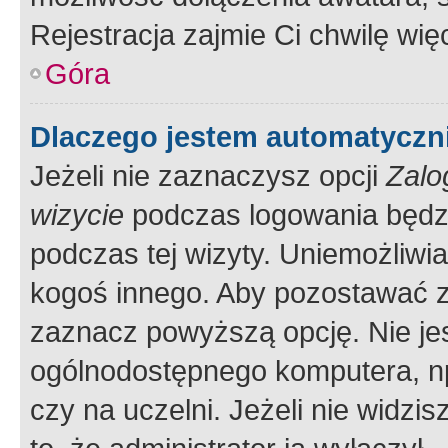
Rejestracja zajmie Ci chwilę wi
Góra
Dlaczego jestem automatycz
Jeżeli nie zaznaczysz opcji
Zalo
wizycie
podczas logowania będzi
podczas tej wizyty. Uniemożliwi
kogoś innego. Aby pozostawać 
zaznacz powyższą opcję. Nie jes
ogólnodostępnego komputera, np.
czy na uczelni. Jeżeli nie widzi