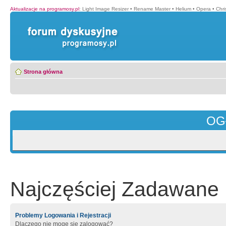
Aktualizacje na programosy.pl
:
Light Image Resizer
•
Rename Master
•
Helium
•
Opera
•
Chr
Strona główna
OG
Najczęściej Zadawane 
Problemy Logowania i Rejestracji
Dlaczego nie mogę się zalogować?