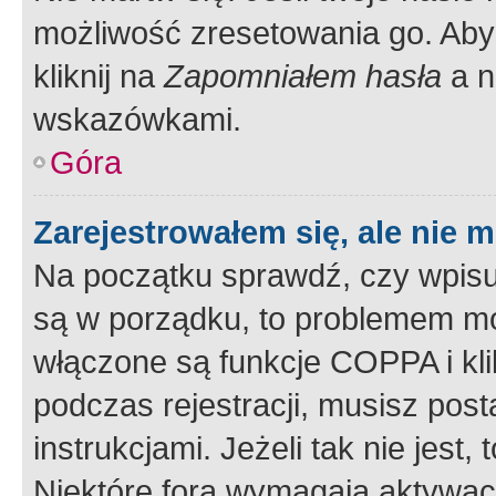
możliwość zresetowania go. Aby 
kliknij na
Zapomniałem hasła
a n
wskazówkami.
Góra
Zarejestrowałem się, ale nie 
Na początku sprawdź, czy wpisuj
są w porządku, to problemem mo
włączone są funkcje COPPA i kl
podczas rejestracji, musisz pos
instrukcjami. Jeżeli tak nie jes
Niektóre fora wymagają aktywac