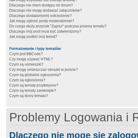
Jak mogę edytować lub usunąć ankietę?
Dlaczego nie mam dostępu do forum?
Dlaczego nie mogę dodawać załączników?
Dlaczego dostałam(em) ostrzeżenie?
Jak mogę zgłosić posty moderatorowi?
Do czego służy przycisk "Zapisz" podczas pisania tematu?
Dlaczego mój post musi być zatwierdzony?
Jak mogę podbić mój temat?
Formatowanie i typy tematów
Czym jest BBCode?
Czy mogę używać HTML?
Czym są uśmieszki?
Czy mogę umieszczać obrazki w poście?
Czym są globalne ogłoszenia?
Czym są ogłoszenia?
Czym są tematy przyklejone?
Czym są tematy zamknięte?
Czym są ikony tematu?
Problemy Logowania i R
Dlaczego nie mogę się zalog