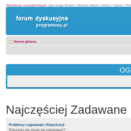
Aktualizacje na programosy.pl
:
Light Image Resizer
•
Rename Master
•
Helium
•
Opera
•
Chr
Strona główna
OG
Najczęściej Zadawane 
Problemy Logowania i Rejestracji
Dlaczego nie mogę się zalogować?