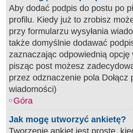
Aby dodać podpis do postu po 
profilu. Kiedy już to zrobisz m
przy formularzu wysyłania wiad
także domyślnie dodawać podpi
zaznaczając odpowiednią opcję 
pisząc post możesz zadecydowa
przez odznaczenie pola Dołącz 
wiadomości)
Góra
Jak mogę utworzyć ankietę?
Tworzenie ankiet jest proste, ki