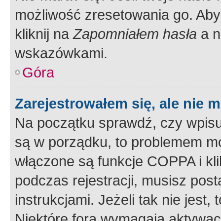
możliwość zresetowania go. Aby 
kliknij na
Zapomniałem hasła
a n
wskazówkami.
Góra
Zarejestrowałem się, ale nie 
Na początku sprawdź, czy wpisuj
są w porządku, to problemem mo
włączone są funkcje COPPA i kl
podczas rejestracji, musisz pos
instrukcjami. Jeżeli tak nie jes
Niektóre fora wymagają aktywac