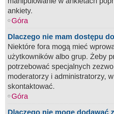
manipulowanie w ankietach popr
ankiety.
Góra
Dlaczego nie mam dostępu d
Niektóre fora mogą mieć wprowa
użytkowników albo grup. Żeby pr
potrzebować specjalnych zezwole
moderatorzy i administratorzy, w
skontaktować.
Góra
Dlaczego nie mogę dodawać 