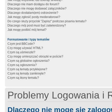
Jak mogę edytować lub usunąć ankietę?
Dlaczego nie mam dostępu do forum?
Dlaczego nie mogę dodawać załączników?
Dlaczego dostałam(em) ostrzeżenie?
Jak mogę zgłosić posty moderatorowi?
Do czego służy przycisk "Zapisz" podczas pisania tematu?
Dlaczego mój post musi być zatwierdzony?
Jak mogę podbić mój temat?
Formatowanie i typy tematów
Czym jest BBCode?
Czy mogę używać HTML?
Czym są uśmieszki?
Czy mogę umieszczać obrazki w poście?
Czym są globalne ogłoszenia?
Czym są ogłoszenia?
Czym są tematy przyklejone?
Czym są tematy zamknięte?
Czym są ikony tematu?
Problemy Logowania i R
Dlaczego nie mogę się zalog