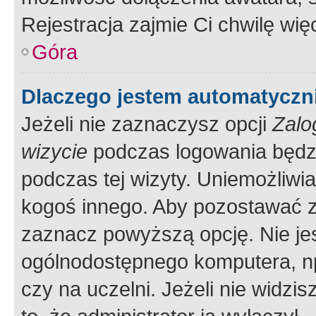
Rejestracja zajmie Ci chwilę wi
Góra
Dlaczego jestem automatycz
Jeżeli nie zaznaczysz opcji
Zalo
wizycie
podczas logowania będzi
podczas tej wizyty. Uniemożliwi
kogoś innego. Aby pozostawać 
zaznacz powyższą opcję. Nie jes
ogólnodostępnego komputera, np.
czy na uczelni. Jeżeli nie widzi