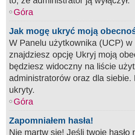
to, że administrator ją wyłączył.
Góra
Jak mogę ukryć moją obecno
W Panelu użytkownika (UCP) w 
znajdziesz opcję Ukryj moją obe
będziesz widoczny na liście użyt
administratorów oraz dla siebie.
ukryty.
Góra
Zapomniałem hasła!
Nie martw się! Jeśli twoje hasło