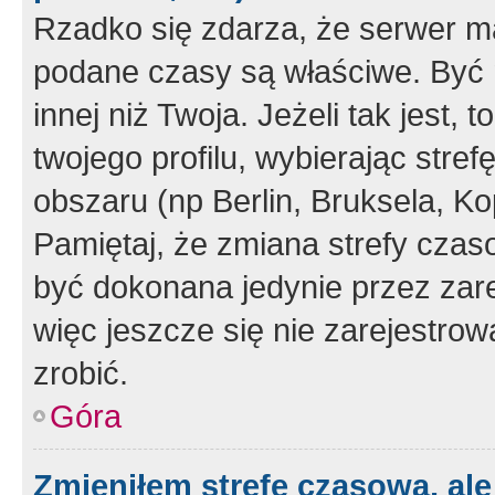
Rzadko się zdarza, że serwer m
podane czasy są właściwe. Być 
innej niż Twoja. Jeżeli tak jest,
twojego profilu, wybierając str
obszaru (np Berlin, Bruksela, Ko
Pamiętaj, że zmiana strefy czas
być dokonana jedynie przez zar
więc jeszcze się nie zarejestrow
zrobić.
Góra
Zmieniłem strefę czasową, ale