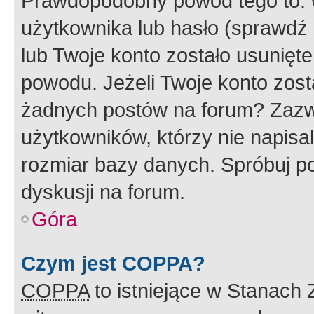
Prawdopodobny powód tego to:
użytkownika lub hasło (sprawdź e
lub Twoje konto zostało usunięte
powodu. Jeżeli Twoje konto zost
żadnych postów na forum? Zazw
użytkowników, którzy nie napisa
rozmiar bazy danych. Spróbuj po
dyskusji na forum.
Góra
Czym jest COPPA?
COPPA
to istniejące w Stanach