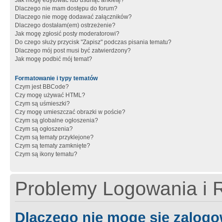
Jak mogę edytować lub usunąć ankietę?
Dlaczego nie mam dostępu do forum?
Dlaczego nie mogę dodawać załączników?
Dlaczego dostałam(em) ostrzeżenie?
Jak mogę zgłosić posty moderatorowi?
Do czego służy przycisk "Zapisz" podczas pisania tematu?
Dlaczego mój post musi być zatwierdzony?
Jak mogę podbić mój temat?
Formatowanie i typy tematów
Czym jest BBCode?
Czy mogę używać HTML?
Czym są uśmieszki?
Czy mogę umieszczać obrazki w poście?
Czym są globalne ogłoszenia?
Czym są ogłoszenia?
Czym są tematy przyklejone?
Czym są tematy zamknięte?
Czym są ikony tematu?
Problemy Logowania i R
Dlaczego nie mogę się zalog