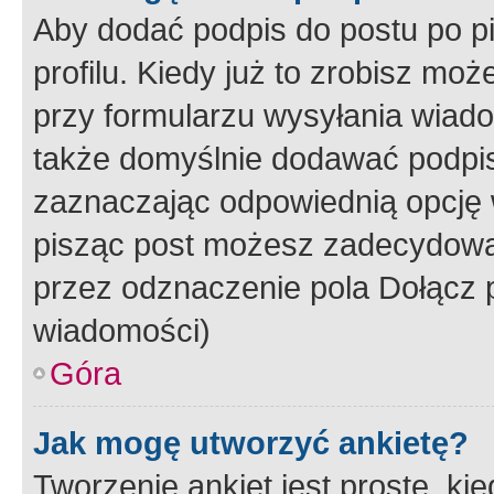
Aby dodać podpis do postu po 
profilu. Kiedy już to zrobisz m
przy formularzu wysyłania wiad
także domyślnie dodawać podpi
zaznaczając odpowiednią opcję 
pisząc post możesz zadecydowa
przez odznaczenie pola Dołącz 
wiadomości)
Góra
Jak mogę utworzyć ankietę?
Tworzenie ankiet jest proste, ki