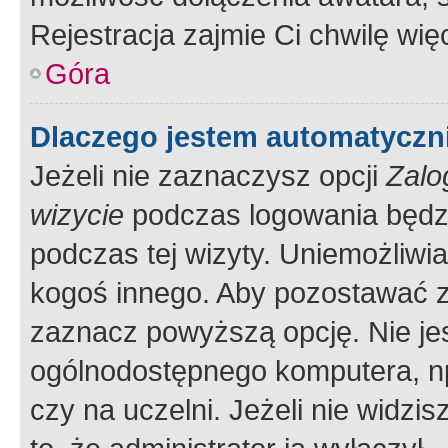
Rejestracja zajmie Ci chwilę wi
Góra
Dlaczego jestem automatycz
Jeżeli nie zaznaczysz opcji
Zalo
wizycie
podczas logowania będzi
podczas tej wizyty. Uniemożliwi
kogoś innego. Aby pozostawać 
zaznacz powyższą opcję. Nie jes
ogólnodostępnego komputera, np.
czy na uczelni. Jeżeli nie widzi