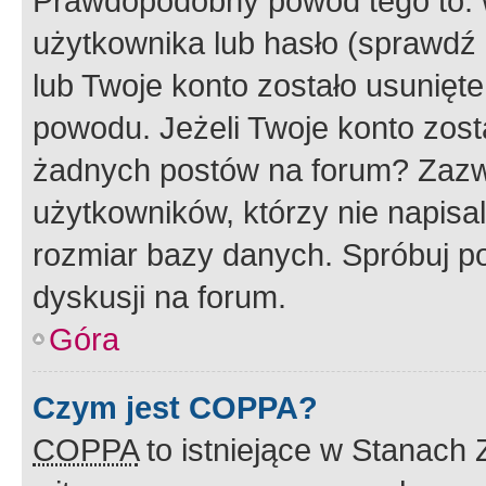
Prawdopodobny powód tego to:
użytkownika lub hasło (sprawdź e
lub Twoje konto zostało usunięte
powodu. Jeżeli Twoje konto zost
żadnych postów na forum? Zazw
użytkowników, którzy nie napisa
rozmiar bazy danych. Spróbuj po
dyskusji na forum.
Góra
Czym jest COPPA?
COPPA
to istniejące w Stanach