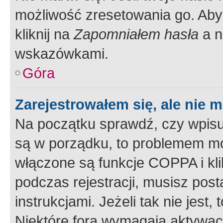
możliwość zresetowania go. Aby 
kliknij na
Zapomniałem hasła
a n
wskazówkami.
Góra
Zarejestrowałem się, ale nie 
Na początku sprawdź, czy wpisuj
są w porządku, to problemem mo
włączone są funkcje COPPA i kl
podczas rejestracji, musisz pos
instrukcjami. Jeżeli tak nie jes
Niektóre fora wymagają aktywac