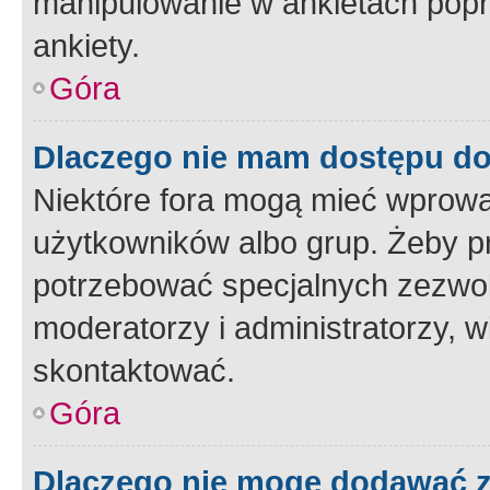
manipulowanie w ankietach popr
ankiety.
Góra
Dlaczego nie mam dostępu d
Niektóre fora mogą mieć wprowa
użytkowników albo grup. Żeby pr
potrzebować specjalnych zezwole
moderatorzy i administratorzy, w
skontaktować.
Góra
Dlaczego nie mogę dodawać 