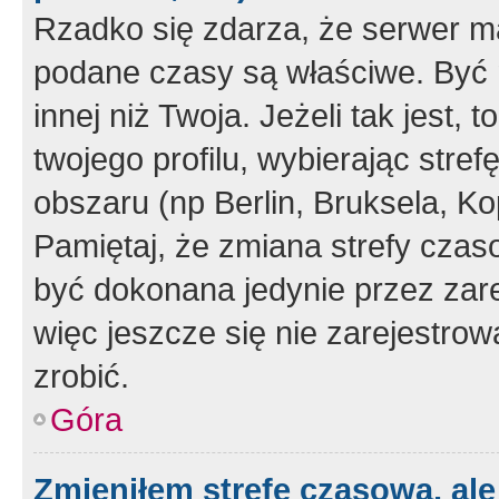
Rzadko się zdarza, że serwer m
podane czasy są właściwe. Być 
innej niż Twoja. Jeżeli tak jest,
twojego profilu, wybierając str
obszaru (np Berlin, Bruksela, Ko
Pamiętaj, że zmiana strefy czas
być dokonana jedynie przez zar
więc jeszcze się nie zarejestrow
zrobić.
Góra
Zmieniłem strefę czasową, ale