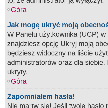
to, że administrator ją wyłączył.
Góra
Jak mogę ukryć moją obecno
W Panelu użytkownika (UCP) w 
znajdziesz opcję Ukryj moją obe
będziesz widoczny na liście użyt
administratorów oraz dla siebie.
ukryty.
Góra
Zapomniałem hasła!
Nie martw się! Jeśli twoje hasło