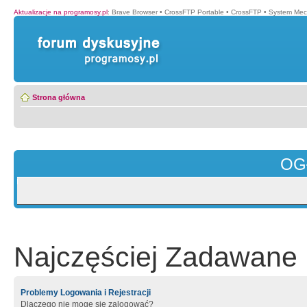
Aktualizacje na programosy.pl
:
Brave Browser
•
CrossFTP Portable
•
CrossFTP
•
System Mec
Strona główna
OG
Najczęściej Zadawane 
Problemy Logowania i Rejestracji
Dlaczego nie mogę się zalogować?