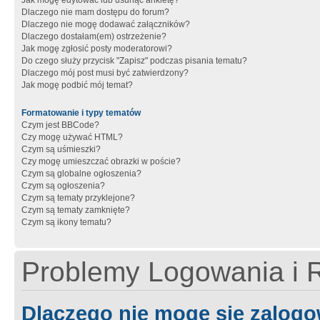
Jak mogę edytować lub usunąć ankietę?
Dlaczego nie mam dostępu do forum?
Dlaczego nie mogę dodawać załączników?
Dlaczego dostałam(em) ostrzeżenie?
Jak mogę zgłosić posty moderatorowi?
Do czego służy przycisk "Zapisz" podczas pisania tematu?
Dlaczego mój post musi być zatwierdzony?
Jak mogę podbić mój temat?
Formatowanie i typy tematów
Czym jest BBCode?
Czy mogę używać HTML?
Czym są uśmieszki?
Czy mogę umieszczać obrazki w poście?
Czym są globalne ogłoszenia?
Czym są ogłoszenia?
Czym są tematy przyklejone?
Czym są tematy zamknięte?
Czym są ikony tematu?
Problemy Logowania i R
Dlaczego nie mogę się zalog