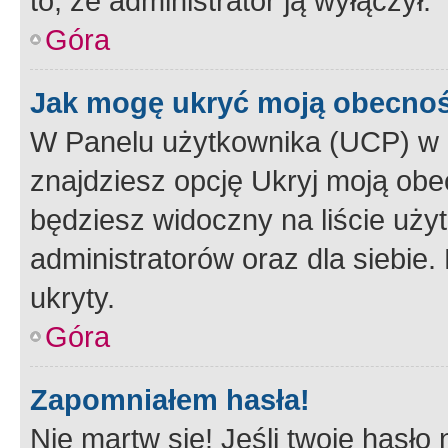
to, że administrator ją wyłączył.
Góra
Jak mogę ukryć moją obecno
W Panelu użytkownika (UCP) w 
znajdziesz opcję Ukryj moją obe
będziesz widoczny na liście użyt
administratorów oraz dla siebie.
ukryty.
Góra
Zapomniałem hasła!
Nie martw się! Jeśli twoje hasło