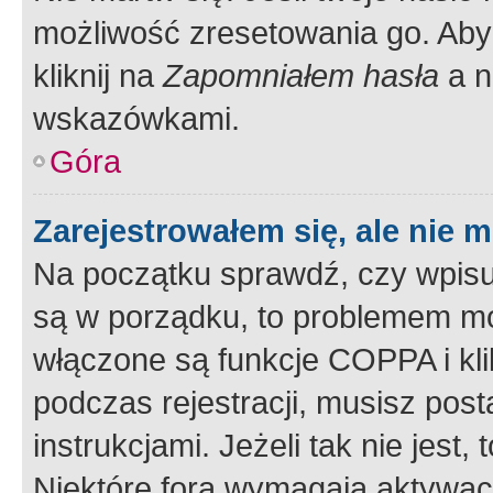
możliwość zresetowania go. Aby 
kliknij na
Zapomniałem hasła
a n
wskazówkami.
Góra
Zarejestrowałem się, ale nie 
Na początku sprawdź, czy wpisuj
są w porządku, to problemem mo
włączone są funkcje COPPA i kl
podczas rejestracji, musisz pos
instrukcjami. Jeżeli tak nie jes
Niektóre fora wymagają aktywac