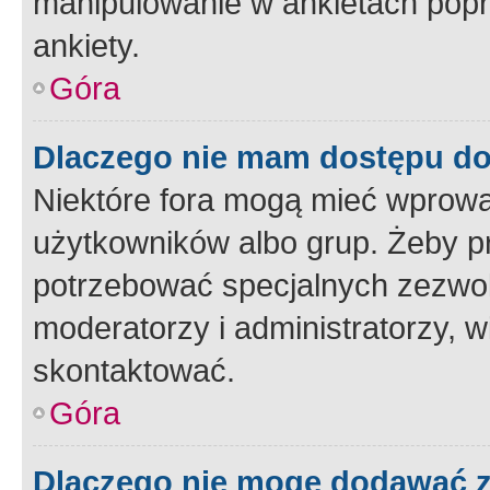
manipulowanie w ankietach popr
ankiety.
Góra
Dlaczego nie mam dostępu d
Niektóre fora mogą mieć wprowa
użytkowników albo grup. Żeby pr
potrzebować specjalnych zezwole
moderatorzy i administratorzy, w
skontaktować.
Góra
Dlaczego nie mogę dodawać 