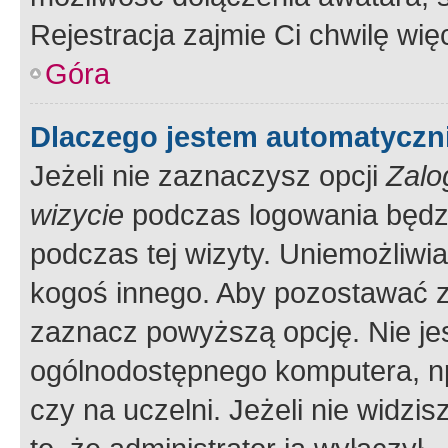
Rejestracja zajmie Ci chwilę wi
Góra
Dlaczego jestem automatycz
Jeżeli nie zaznaczysz opcji
Zalo
wizycie
podczas logowania będzi
podczas tej wizyty. Uniemożliwi
kogoś innego. Aby pozostawać 
zaznacz powyższą opcję. Nie jes
ogólnodostępnego komputera, np.
czy na uczelni. Jeżeli nie widzi