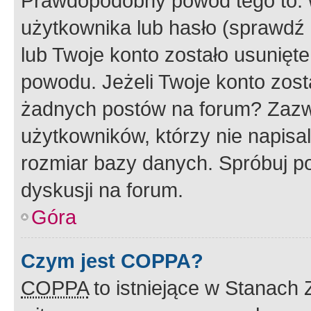
Prawdopodobny powód tego to:
użytkownika lub hasło (sprawdź e
lub Twoje konto zostało usunięte
powodu. Jeżeli Twoje konto zost
żadnych postów na forum? Zazw
użytkowników, którzy nie napisa
rozmiar bazy danych. Spróbuj po
dyskusji na forum.
Góra
Czym jest COPPA?
COPPA
to istniejące w Stanach