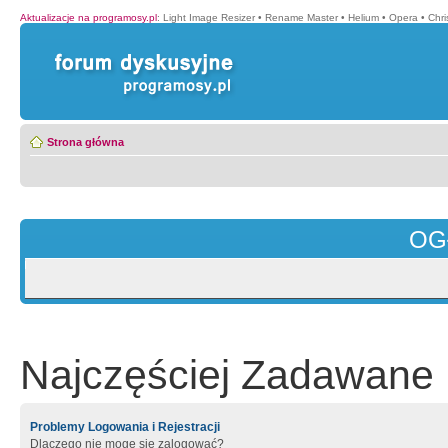
Aktualizacje na programosy.pl
:
Light Image Resizer
•
Rename Master
•
Helium
•
Opera
•
Chr
Strona główna
OG
Najczęściej Zadawane 
Problemy Logowania i Rejestracji
Dlaczego nie mogę się zalogować?