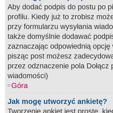
Aby dodać podpis do postu po 
profilu. Kiedy już to zrobisz m
przy formularzu wysyłania wiad
także domyślnie dodawać podpi
zaznaczając odpowiednią opcję 
pisząc post możesz zadecydowa
przez odznaczenie pola Dołącz 
wiadomości)
Góra
Jak mogę utworzyć ankietę?
Tworzenie ankiet jest proste, ki