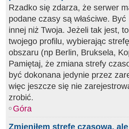
Rzadko się zdarza, że serwer m
podane czasy są właściwe. Być 
innej niż Twoja. Jeżeli tak jest,
twojego profilu, wybierając str
obszaru (np Berlin, Bruksela, Ko
Pamiętaj, że zmiana strefy czas
być dokonana jedynie przez zar
więc jeszcze się nie zarejestrow
zrobić.
Góra
Zmieniłem strefę czasową, ale