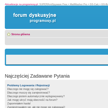
Aktualizacje na programosy.pl
:
SUPERAntiSpyware Free
•
MailWasher Pro
•
GS-Calc
•
GS-B
Strona główna
Najczęściej Zadawane Pytania
Problemy Logowania i Rejestracji
Dlaczego nie mogę się zalogować?
Dlaczego muszę się zarejestrować?
Dlaczego jestem automatycznie wylogowywany?
Jak mogę ukryć moją obecność na forum?
Zapomniałem hasła!
Zarejestrowałem się, ale nie mogę się zalogować!