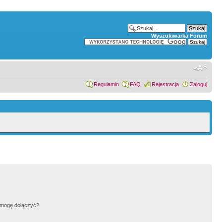
Wyszukiwarka Forum
Regulamin
FAQ
Rejestracja
Zaloguj
h mogę dołączyć?