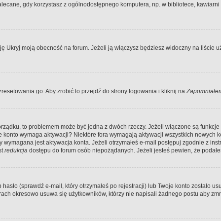
ecane, gdy korzystasz z ogólnodostępnego komputera, np. w bibliotece, kawiarni in
Ukryj moją obecność na forum. Jeżeli ją włączysz będziesz widoczny na liście uży
resetowania go. Aby zrobić to przejdź do strony logowania i kliknij na
Zapomniałem
porządku, to problemem może być jedna z dwóch rzeczy. Jeżeli włączone są funkcj
twoje konto wymaga aktywacji? Niektóre fora wymagają aktywacji wszystkich nowych 
wymagana jest aktywacja konta. Jeżeli otrzymałeś e-mail postępuj zgodnie z instruk
st
redukcja
dostępu do forum osób niepożądanych. Jeżeli jesteś pewien, że podałe
o (sprawdź e-mail, który otrzymałeś po rejestracji) lub Twoje konto zostało usun
rach okresowo usuwa się użytkowników, którzy nie napisali żadnego postu aby zmn