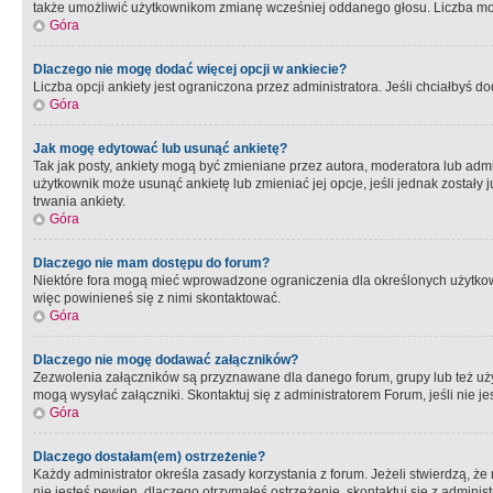
także umożliwić użytkownikom zmianę wcześniej oddanego głosu. Liczba możl
Góra
Dlaczego nie mogę dodać więcej opcji w ankiecie?
Liczba opcji ankiety jest ograniczona przez administratora. Jeśli chciałbyś do
Góra
Jak mogę edytować lub usunąć ankietę?
Tak jak posty, ankiety mogą być zmieniane przez autora, moderatora lub admi
użytkownik może usunąć ankietę lub zmieniać jej opcje, jeśli jednak został
trwania ankiety.
Góra
Dlaczego nie mam dostępu do forum?
Niektóre fora mogą mieć wprowadzone ograniczenia dla określonych użytkowni
więc powinieneś się z nimi skontaktować.
Góra
Dlaczego nie mogę dodawać załączników?
Zezwolenia załączników są przyznawane dla danego forum, grupy lub też uż
mogą wysyłać załączniki. Skontaktuj się z administratorem Forum, jeśli nie
Góra
Dlaczego dostałam(em) ostrzeżenie?
Każdy administrator określa zasady korzystania z forum. Jeżeli stwierdzą, ż
nie jesteś pewien, dlaczego otrzymałeś ostrzeżenie, skontaktuj sie z adminis