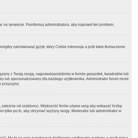
r na serwerze. Poinformuj administratora, aby naprawił ten problem.
ógłby zainstalować język, który Ciebie interesuje a jeśli takie tłumaczenie
iązany z Twoją rangą, najprawdopodobniej w formie gwiazdek, kwadratów lub
atowy lub spersonalizowany dla każdego użytkownika. Administrator forum może
o przyczyny.
, zależnie od szablonu). Większość forów używa rang aby wskazać liczbę
um tylko po to, aby otrzymać wyższą rangę. Moderator lub administrator w