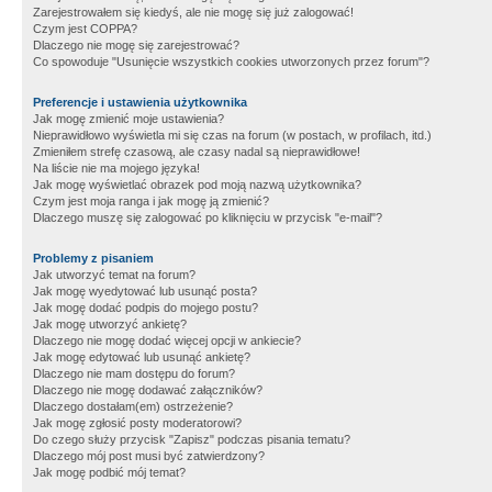
Zarejestrowałem się kiedyś, ale nie mogę się już zalogować!
Czym jest COPPA?
Dlaczego nie mogę się zarejestrować?
Co spowoduje "Usunięcie wszystkich cookies utworzonych przez forum"?
Preferencje i ustawienia użytkownika
Jak mogę zmienić moje ustawienia?
Nieprawidłowo wyświetla mi się czas na forum (w postach, w profilach, itd.)
Zmieniłem strefę czasową, ale czasy nadal są nieprawidłowe!
Na liście nie ma mojego języka!
Jak mogę wyświetlać obrazek pod moją nazwą użytkownika?
Czym jest moja ranga i jak mogę ją zmienić?
Dlaczego muszę się zalogować po kliknięciu w przycisk "e-mail"?
Problemy z pisaniem
Jak utworzyć temat na forum?
Jak mogę wyedytować lub usunąć posta?
Jak mogę dodać podpis do mojego postu?
Jak mogę utworzyć ankietę?
Dlaczego nie mogę dodać więcej opcji w ankiecie?
Jak mogę edytować lub usunąć ankietę?
Dlaczego nie mam dostępu do forum?
Dlaczego nie mogę dodawać załączników?
Dlaczego dostałam(em) ostrzeżenie?
Jak mogę zgłosić posty moderatorowi?
Do czego służy przycisk "Zapisz" podczas pisania tematu?
Dlaczego mój post musi być zatwierdzony?
Jak mogę podbić mój temat?