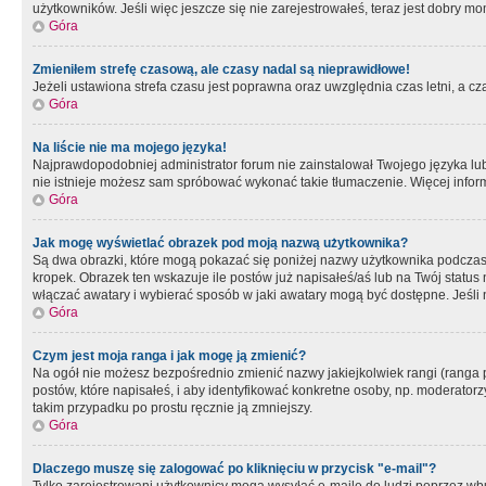
użytkowników. Jeśli więc jeszcze się nie zarejestrowałeś, teraz jest dobry mo
Góra
Zmieniłem strefę czasową, ale czasy nadal są nieprawidłowe!
Jeżeli ustawiona strefa czasu jest poprawna oraz uwzględnia czas letni, a c
Góra
Na liście nie ma mojego języka!
Najprawdopodobniej administrator forum nie zainstalował Twojego języka lub n
nie istnieje możesz sam spróbować wykonać takie tłumaczenie. Więcej inform
Góra
Jak mogę wyświetlać obrazek pod moją nazwą użytkownika?
Są dwa obrazki, które mogą pokazać się poniżej nazwy użytkownika podczas
kropek. Obrazek ten wskazuje ile postów już napisałeś/aś lub na Twój status
włączać awatary i wybierać sposób w jaki awatary mogą być dostępne. Jeśli n
Góra
Czym jest moja ranga i jak mogę ją zmienić?
Na ogół nie możesz bezpośrednio zmienić nazwy jakiejkolwiek rangi (ranga 
postów, które napisałeś, i aby identyfikować konkretne osoby, np. moderator
takim przypadku po prostu ręcznie ją zmniejszy.
Góra
Dlaczego muszę się zalogować po kliknięciu w przycisk "e-mail"?