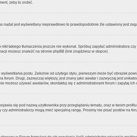
ment, żeby to zrobić.
zas nadal jest wyświetlany nieprawdłowo to prawdopodobnie źle ustawiony jest zega
ikt takiego tłumaczenia jeszcze nie wykonał. Spróbuj zapytać administratora czy m
acji możesz znaleźć na stronie phpBB (link znajdziesz w stopce).
 wyświetlania postu. Zależnie od użytego stylu, pierwszym może być obrazek pow
 na forum. Drugi, zazwyczaj większy, jest znany jako awatar i zazwyczaj jest unik
ie możesz używać awatarów, skontaktuj się z administratorami forum i zapytaj ich 
pojawia się pod nazwą użytkownika przy przeglądaniu tematu, oraz w twoim profilu
zy czy administratorzy mogą mieć specjalną rangę. Prosimy nie pisać postów na for