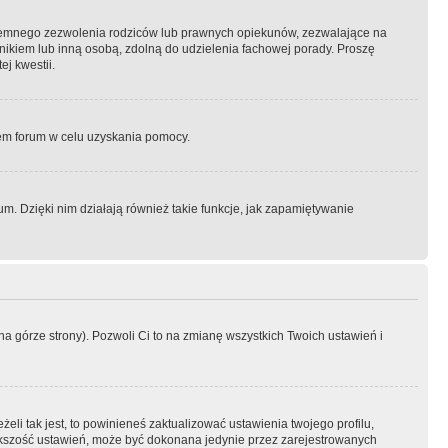
semnego zezwolenia rodziców lub prawnych opiekunów, zezwalające na
awnikiem lub inną osobą, zdolną do udzielenia fachowej porady. Proszę
j kwestii.
orem forum w celu uzyskania pomocy.
. Dzięki nim działają również takie funkcje, jak zapamiętywanie
a górze strony). Pozwoli Ci to na zmianę wszystkich Twoich ustawień i
li tak jest, to powinieneś zaktualizować ustawienia twojego profilu,
większość ustawień, może być dokonana jedynie przez zarejestrowanych