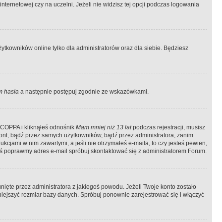
ternetowej czy na uczelni. Jeżeli nie widzisz tej opcji podczas logowania
tkowników online tylko dla administratorów oraz dla siebie. Będziesz
 hasła
a następnie postępuj zgodnie ze wskazówkami.
e COPPA i kliknąłeś odnośnik
Mam mniej niż 13 lat
podczas rejestracji, musisz
kont, bądź przez samych użytkowników, bądź przez administratora, zanim
cjami w nim zawartymi, a jeśli nie otrzymałeś e-maila, to czy jesteś pewien,
ś poprawmy adres e-mail spróbuj skontaktować się z administratorem Forum.
ięte przez administratora z jakiegoś powodu. Jeżeli Twoje konto zostało
iejszyć rozmiar bazy danych. Spróbuj ponownie zarejestrować się i włączyć