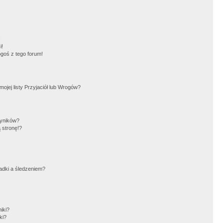
!
i!
goś z tego forum!
jej listy Przyjaciół lub Wrogów?
wyników?
 stronę!?
adki a śledzeniem?
iki?
ki?