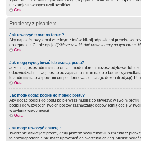
Tylko zarejestrowani użytkownicy mogą wysyłać e-maile do ludzi poprzez wbu
niezarejestrowanych użytkowników.
Góra
Problemy z pisaniem
Jak utworzyć temat na forum?
Aby napisać nowy temat w jednym z forów, kliknij odpowiedni przycisk widoc
dostępne dla Ciebie opcje ((
YMożesz zakładać nowe tematy na tym forum, Mo
Góra
Jak mogę wyedytować lub usunąć posta?
Jeżeli nie jesteś administratorem ani moderatorem możesz edytować lub usuwać
odpowiedział na Twój post to po zapisaniu zmian na dole będzie wyświetlana 
lub administratora (powinni oni poinformować dlaczego dokonali edycji). Pam
Góra
Jak mogę dodać podpis do mojego postu?
Aby dodać podpis do postu po pierwsze musisz go utworzyć w swoim profilu.
podpis do wszystkich swoich postów zaznaczając odpowiednią opcję w swoi
wysyłania wiadomości)
Góra
Jak mogę utworzyć ankietę?
Tworzenie ankiet jest proste, kiedy piszesz nowy temat (lub zmieniasz pier
to prawdopodobnie nie masz uprawnień do tworzenia ankiet). Musisz podać tyt