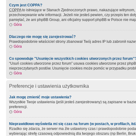
Czym jest COPPA?
COPPA
to istniejące w Stanach Zjednoczonych prawo, nakazujące witrynom
przechowywanie w/w informacji. Jeżeli nie jesteś pewien, czy przepis ten dot
pamiętać, że ani phpBB Group, ani oficjalny support phpBB w Polsce nie mają
Góra
Dlaczego nie mogę się zarejestrować?
Prawdopodobnie właściciel strony zbanował Twój adres IP lub zabronił nazwy 
Góra
Co spowoduje "Usunięcie wszystkich cookies utworzonych przez forum"
“Usuń cookies utworzone przez forum” usuwa cookies utworzone przez phpBB3
nieprzeczytanych postów. Usunięcie cookies może pomóc w przypadku pro
Góra
Preferencje i ustawienia użytkownika
Jak mogę zmienić moje ustawienia?
Wszystkie Twoje ustawienia (jeśli jesteś zarejestrowany) są zapisane w bazie 
preferencji.
Góra
Nieprawidłowo wyświetla mi się czas na forum (w postach, w profilach, itd.
Rzadko się zdarza, że serwer ma źle ustawiony czas i prawdopodobnie podane 
wybierając strefę czasową odpowiednią dla twojego obszaru (np Berlin, Bruk