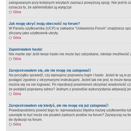
zalogowanym przy kolejnych wizytach zaznacz powyższą opcję. Nie jest to zal
oznacza to, że administrator ją wyłączył.
Góra
Jak mogę ukryć moją obecność na forum?
W Panelu użytkownika (UCP) w zakładce “Ustawienia Forum” znajdziesz opcję 
zliczany jako użytkownik ukryty.
Góra
Zapomniałem hasła!
Nie martw się! Jeśli twoje hasło nie może byc odzyskane, istnieje możliwość z
Góra
Zarejestrowałem się, ale nie mogę się zalogować!
Na początku sprawdź, czy wpisujesz poprawny login i hasło. Jeżeli te są w 
postąpić zgodnie z otrzymanymi instrukcjami. Jeżeli tak nie jest, to może 
można się na nie logować. Po rejestracji powinieneś otrzymać wiadomość czy 
że podałeś poprawny adres? Jednym z powodów wykorzystania aktywacji je
Góra
Zarejestrowałem się kiedyś, ale nie mogę się już zalogować!
Prawdopodobny powód tego to: wprowadzasz błędna nazwę użytkownika lub hasł
usunięte to być może nie pisałeś żadnych postów na forum? Zazwyczaj na fo
do dyskusji na forum.
Góra