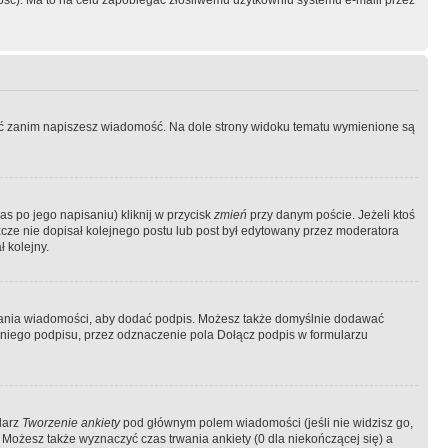
ość). Ma to na celu zapobiegać złośliwemu użytkowniu systemu e-maili przez
ować zanim napiszesz wiadomość. Na dole strony widoku tematu wymienione są
as po jego napisaniu) kliknij w przycisk
zmień
przy danym poście. Jeżeli ktoś
szcze nie dopisał kolejnego postu lub post był edytowany przez moderatora
 kolejny.
łania wiadomości, aby dodać podpis. Możesz także domyślnie dodawać
niego podpisu, przez odznaczenie pola Dołącz podpis w formularzu
larz
Tworzenie ankiety
pod głównym polem wiadomości (jeśli nie widzisz go,
 Możesz także wyznaczyć czas trwania ankiety (0 dla niekończącej się) a