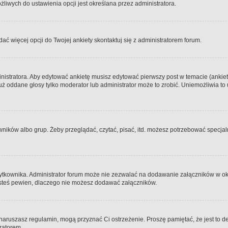
iwych do ustawienia opcji jest określana przez administratora.
dać więcej opcji do Twojej ankiety skontaktuj się z administratorem forum.
nistratora. Aby edytować ankietę musisz edytować pierwszy post w temacie (ankieta
y już oddane głosy tylko moderator lub administrator może to zrobić. Uniemożliwia
ków albo grup. Żeby przeglądać, czytać, pisać, itd. możesz potrzebować specjalny
ytkownika. Administrator forum może nie zezwalać na dodawanie załączników w o
 jesteś pewien, dlaczego nie możesz dodawać załączników.
e naruszasz regulamin, mogą przyznać Ci ostrzeżenie. Proszę pamiętać, że jest to d
tratorem.