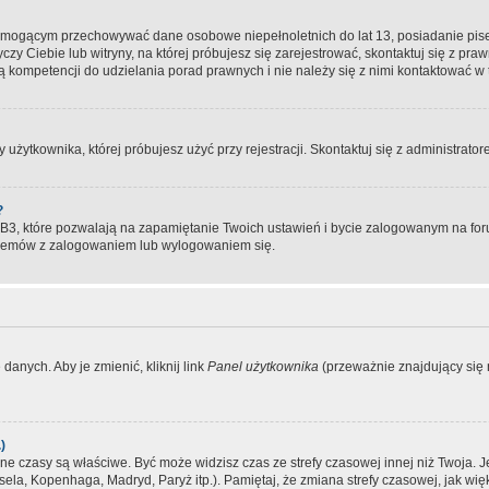
, mogącym przechowywać dane osobowe niepełnoletnich do lat 13, posiadanie pi
yczy Ciebie lub witryny, na której próbujesz się zarejestrować, skontaktuj się z pr
 kompetencji do udzielania porad prawnych i nie należy się z nimi kontaktować w te
użytkownika, której próbujesz użyć przy rejestracji. Skontaktuj się z administrat
?
, które pozwalają na zapamiętanie Twoich ustawień i bycie zalogowanym na forum
blemów z zalogowaniem lub wylogowaniem się.
danych. Aby je zmienić, kliknij link
Panel użytkownika
(przeważnie znajdujący się n
)
czasy są właściwe. Być może widzisz czas ze strefy czasowej innej niż Twoja. Jeże
sela, Kopenhaga, Madryd, Paryż itp.). Pamiętaj, że zmiana strefy czasowej, jak 