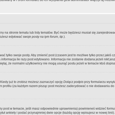
dowany w Forum formularz do ich wysyłania (jeśli administrator włączył tą możliw
zny na stronie tematu lub listy tematów. Być może będziesz musiał się zarejestr
żesz edytować swoje posty na tym forum, itp.
).
 tylko swoje posty. Aby zmienić post (czasem jest to możliwe tylko przez jakiś cz
informacja ile razy post edytowano. Informacja nie zostanie dodana jeżeli nikt je
iętaj, że normalni użytkownicy nie mogą usunąć postu jeżeli w temacie ktoś dopisał
 Kiedy już to zrobisz możesz zaznaczyć opcję
Dołącz podpis
przy formularzu wysy
m profilu (za każdym razem pisząc post możesz zadecydować o nie dodawaniu do 
wszy post w temacie, jeśli masz odpowiednie uprawnienia) powinieneś widzieć formu
uł ankiety i podać przynajmniej dwie opcje (każdą opcję wpisujesz w nowej linii).