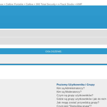
ase
•
Calibre Portable
•
Calibre
•
360 Total Security
•
n-Track Studio
•
AIMP
OGŁOSZENIE:
Poziomy Użytkownika i Grupy
Kim są Administratorzy?
Kim są Moderatorzy?
Czym są grupy użytkowników?
Gdzie są grupy użytkowników i jak do nic
Jak mogę zostać przywódcą grupy?
Czym jest "Domyślna grupa"?