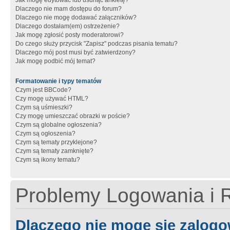
Jak mogę edytować lub usunąć ankietę?
Dlaczego nie mam dostępu do forum?
Dlaczego nie mogę dodawać załączników?
Dlaczego dostałam(em) ostrzeżenie?
Jak mogę zgłosić posty moderatorowi?
Do czego służy przycisk "Zapisz" podczas pisania tematu?
Dlaczego mój post musi być zatwierdzony?
Jak mogę podbić mój temat?
Formatowanie i typy tematów
Czym jest BBCode?
Czy mogę używać HTML?
Czym są uśmieszki?
Czy mogę umieszczać obrazki w poście?
Czym są globalne ogłoszenia?
Czym są ogłoszenia?
Czym są tematy przyklejone?
Czym są tematy zamknięte?
Czym są ikony tematu?
Problemy Logowania i R
Dlaczego nie mogę się zalog