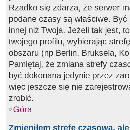
Rzadko się zdarza, że serwer m
podane czasy są właściwe. Być 
innej niż Twoja. Jeżeli tak jest,
twojego profilu, wybierając str
obszaru (np Berlin, Bruksela, Ko
Pamiętaj, że zmiana strefy czas
być dokonana jedynie przez zar
więc jeszcze się nie zarejestrow
zrobić.
Góra
Zmieniłem strefę czasową, ale