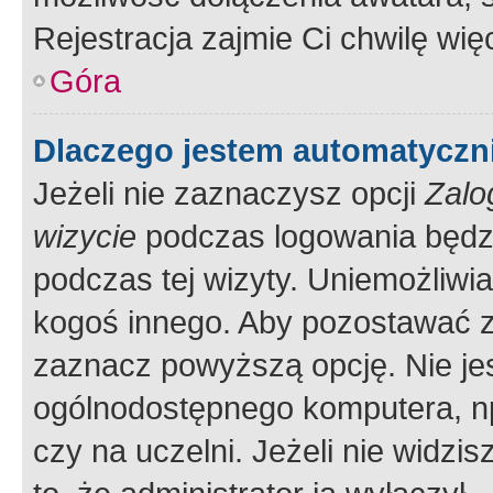
Rejestracja zajmie Ci chwilę wi
Góra
Dlaczego jestem automatycz
Jeżeli nie zaznaczysz opcji
Zalo
wizycie
podczas logowania będzi
podczas tej wizyty. Uniemożliwi
kogoś innego. Aby pozostawać 
zaznacz powyższą opcję. Nie jes
ogólnodostępnego komputera, np.
czy na uczelni. Jeżeli nie widzi