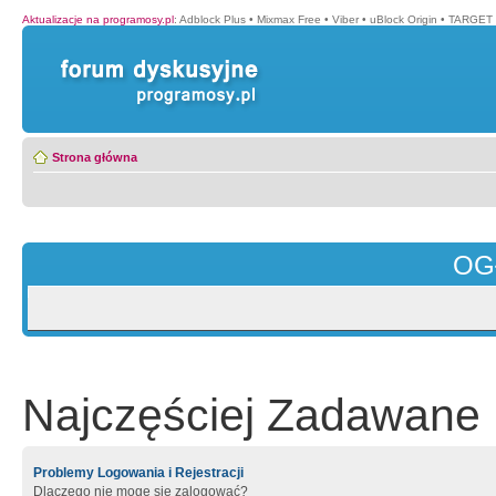
Aktualizacje na programosy.pl
:
Adblock Plus
•
Mixmax Free
•
Viber
•
uBlock Origin
•
TARGET 
Strona główna
OG
Najczęściej Zadawane 
Problemy Logowania i Rejestracji
Dlaczego nie mogę się zalogować?