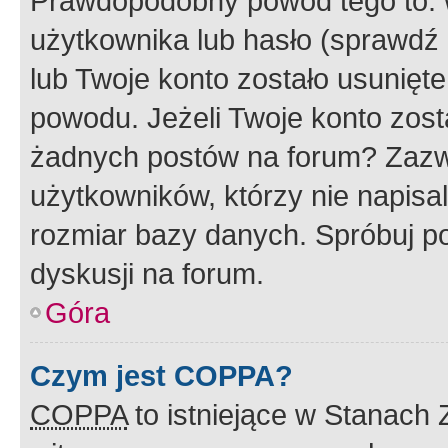
Prawdopodobny powód tego to:
użytkownika lub hasło (sprawdź e
lub Twoje konto zostało usunięte
powodu. Jeżeli Twoje konto zost
żadnych postów na forum? Zazw
użytkowników, którzy nie napisa
rozmiar bazy danych. Spróbuj po
dyskusji na forum.
Góra
Czym jest COPPA?
COPPA
to istniejące w Stanach