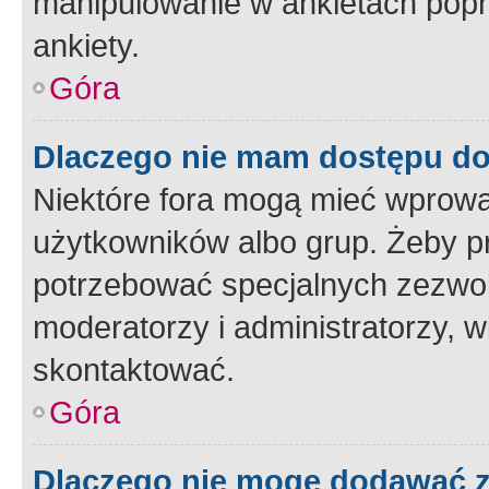
manipulowanie w ankietach popr
ankiety.
Góra
Dlaczego nie mam dostępu d
Niektóre fora mogą mieć wprowa
użytkowników albo grup. Żeby pr
potrzebować specjalnych zezwole
moderatorzy i administratorzy, w
skontaktować.
Góra
Dlaczego nie mogę dodawać 