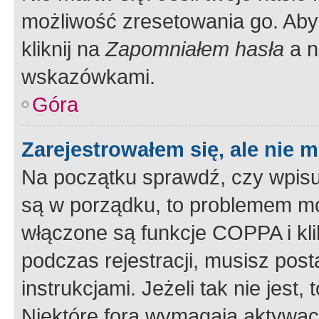
możliwość zresetowania go. Aby 
kliknij na
Zapomniałem hasła
a n
wskazówkami.
Góra
Zarejestrowałem się, ale nie 
Na początku sprawdź, czy wpisuj
są w porządku, to problemem mo
włączone są funkcje COPPA i kl
podczas rejestracji, musisz pos
instrukcjami. Jeżeli tak nie jes
Niektóre fora wymagają aktywac