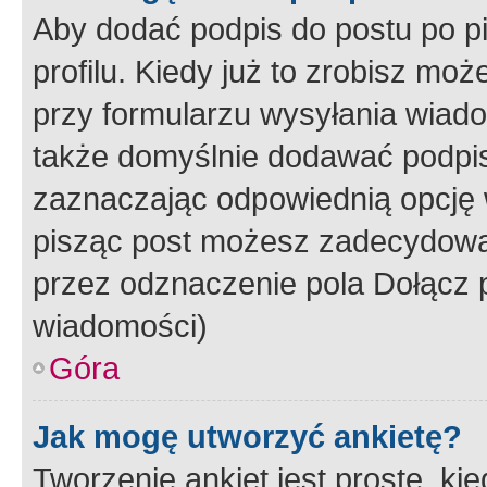
Aby dodać podpis do postu po 
profilu. Kiedy już to zrobisz m
przy formularzu wysyłania wiad
także domyślnie dodawać podpi
zaznaczając odpowiednią opcję 
pisząc post możesz zadecydowa
przez odznaczenie pola Dołącz 
wiadomości)
Góra
Jak mogę utworzyć ankietę?
Tworzenie ankiet jest proste, ki