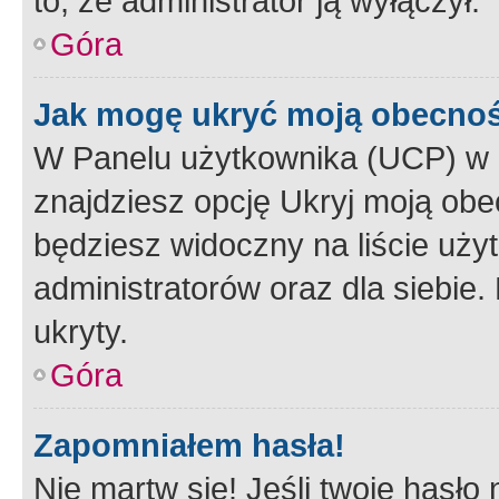
to, że administrator ją wyłączył.
Góra
Jak mogę ukryć moją obecno
W Panelu użytkownika (UCP) w 
znajdziesz opcję Ukryj moją obe
będziesz widoczny na liście użyt
administratorów oraz dla siebie.
ukryty.
Góra
Zapomniałem hasła!
Nie martw się! Jeśli twoje hasło