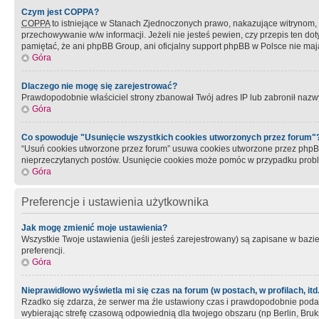
Czym jest COPPA?
COPPA
to istniejące w Stanach Zjednoczonych prawo, nakazujące witrynom
przechowywanie w/w informacji. Jeżeli nie jesteś pewien, czy przepis ten dot
pamiętać, że ani phpBB Group, ani oficjalny support phpBB w Polsce nie mają
Góra
Dlaczego nie mogę się zarejestrować?
Prawdopodobnie właściciel strony zbanował Twój adres IP lub zabronił nazwy 
Góra
Co spowoduje "Usunięcie wszystkich cookies utworzonych przez forum"
“Usuń cookies utworzone przez forum” usuwa cookies utworzone przez phpBB3
nieprzeczytanych postów. Usunięcie cookies może pomóc w przypadku pro
Góra
Preferencje i ustawienia użytkownika
Jak mogę zmienić moje ustawienia?
Wszystkie Twoje ustawienia (jeśli jesteś zarejestrowany) są zapisane w bazie 
preferencji.
Góra
Nieprawidłowo wyświetla mi się czas na forum (w postach, w profilach, itd.
Rzadko się zdarza, że serwer ma źle ustawiony czas i prawdopodobnie podane 
wybierając strefę czasową odpowiednią dla twojego obszaru (np Berlin, Bruk