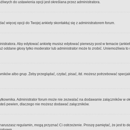
iwych do ustawienia opcji jest określana przez administratora.
dać więcej opcji do Twojej ankiety skontaktuj się z administratorem forum.
nistratora. Aby edytować ankietę musisz edytować pierwszy post w temacie (ankieta
y już oddane głosy tylko moderator lub administrator może to zrobić. Uniemożliwia
ków albo grup. Żeby przeglądać, czytać, pisać, itd. możesz potrzebować specjalny
ytkownika. Administrator forum może nie zezwalać na dodawanie załączników w o
 jesteś pewien, dlaczego nie możesz dodawać załączników.
e naruszasz regulamin, mogą przyznać Ci ostrzeżenie. Proszę pamiętać, że jest to d
tratorem.