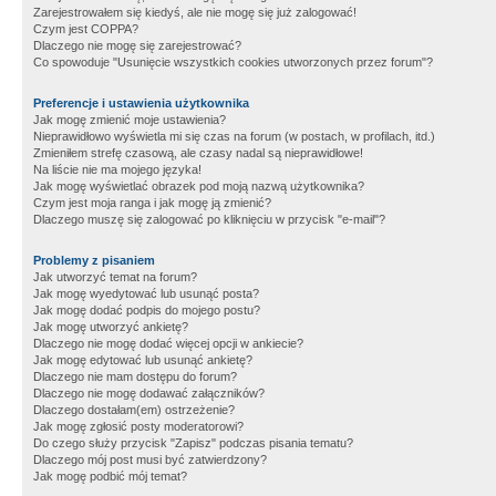
Zarejestrowałem się kiedyś, ale nie mogę się już zalogować!
Czym jest COPPA?
Dlaczego nie mogę się zarejestrować?
Co spowoduje "Usunięcie wszystkich cookies utworzonych przez forum"?
Preferencje i ustawienia użytkownika
Jak mogę zmienić moje ustawienia?
Nieprawidłowo wyświetla mi się czas na forum (w postach, w profilach, itd.)
Zmieniłem strefę czasową, ale czasy nadal są nieprawidłowe!
Na liście nie ma mojego języka!
Jak mogę wyświetlać obrazek pod moją nazwą użytkownika?
Czym jest moja ranga i jak mogę ją zmienić?
Dlaczego muszę się zalogować po kliknięciu w przycisk "e-mail"?
Problemy z pisaniem
Jak utworzyć temat na forum?
Jak mogę wyedytować lub usunąć posta?
Jak mogę dodać podpis do mojego postu?
Jak mogę utworzyć ankietę?
Dlaczego nie mogę dodać więcej opcji w ankiecie?
Jak mogę edytować lub usunąć ankietę?
Dlaczego nie mam dostępu do forum?
Dlaczego nie mogę dodawać załączników?
Dlaczego dostałam(em) ostrzeżenie?
Jak mogę zgłosić posty moderatorowi?
Do czego służy przycisk "Zapisz" podczas pisania tematu?
Dlaczego mój post musi być zatwierdzony?
Jak mogę podbić mój temat?