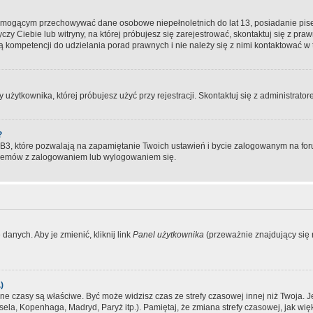
, mogącym przechowywać dane osobowe niepełnoletnich do lat 13, posiadanie pi
yczy Ciebie lub witryny, na której próbujesz się zarejestrować, skontaktuj się z pr
 kompetencji do udzielania porad prawnych i nie należy się z nimi kontaktować w te
użytkownika, której próbujesz użyć przy rejestracji. Skontaktuj się z administrat
?
, które pozwalają na zapamiętanie Twoich ustawień i bycie zalogowanym na forum
blemów z zalogowaniem lub wylogowaniem się.
danych. Aby je zmienić, kliknij link
Panel użytkownika
(przeważnie znajdujący się n
)
czasy są właściwe. Być może widzisz czas ze strefy czasowej innej niż Twoja. Jeże
sela, Kopenhaga, Madryd, Paryż itp.). Pamiętaj, że zmiana strefy czasowej, jak 