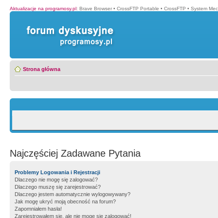
Aktualizacje na programosy.pl
:
Brave Browser
•
CrossFTP Portable
•
CrossFTP
•
System Mec
Strona główna
Najczęściej Zadawane Pytania
Problemy Logowania i Rejestracji
Dlaczego nie mogę się zalogować?
Dlaczego muszę się zarejestrować?
Dlaczego jestem automatycznie wylogowywany?
Jak mogę ukryć moją obecność na forum?
Zapomniałem hasła!
Zarejestrowałem się, ale nie mogę się zalogować!