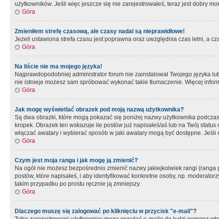
użytkowników. Jeśli więc jeszcze się nie zarejestrowałeś, teraz jest dobry mo
Góra
Zmieniłem strefę czasową, ale czasy nadal są nieprawidłowe!
Jeżeli ustawiona strefa czasu jest poprawna oraz uwzględnia czas letni, a c
Góra
Na liście nie ma mojego języka!
Najprawdopodobniej administrator forum nie zainstalował Twojego języka lub n
nie istnieje możesz sam spróbować wykonać takie tłumaczenie. Więcej inform
Góra
Jak mogę wyświetlać obrazek pod moją nazwą użytkownika?
Są dwa obrazki, które mogą pokazać się poniżej nazwy użytkownika podczas
kropek. Obrazek ten wskazuje ile postów już napisałeś/aś lub na Twój status
włączać awatary i wybierać sposób w jaki awatary mogą być dostępne. Jeśli n
Góra
Czym jest moja ranga i jak mogę ją zmienić?
Na ogół nie możesz bezpośrednio zmienić nazwy jakiejkolwiek rangi (ranga 
postów, które napisałeś, i aby identyfikować konkretne osoby, np. moderator
takim przypadku po prostu ręcznie ją zmniejszy.
Góra
Dlaczego muszę się zalogować po kliknięciu w przycisk "e-mail"?