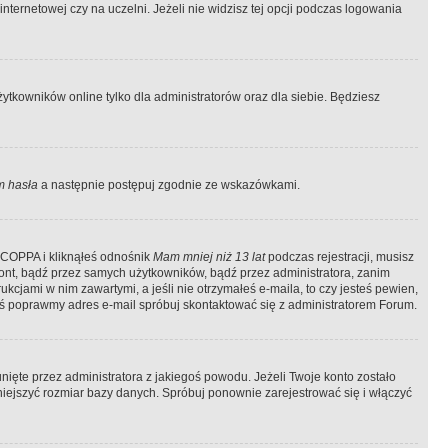
ternetowej czy na uczelni. Jeżeli nie widzisz tej opcji podczas logowania
tkowników online tylko dla administratorów oraz dla siebie. Będziesz
 hasła
a następnie postępuj zgodnie ze wskazówkami.
e COPPA i kliknąłeś odnośnik
Mam mniej niż 13 lat
podczas rejestracji, musisz
kont, bądź przez samych użytkowników, bądź przez administratora, zanim
cjami w nim zawartymi, a jeśli nie otrzymałeś e-maila, to czy jesteś pewien,
ś poprawmy adres e-mail spróbuj skontaktować się z administratorem Forum.
ięte przez administratora z jakiegoś powodu. Jeżeli Twoje konto zostało
iejszyć rozmiar bazy danych. Spróbuj ponownie zarejestrować się i włączyć