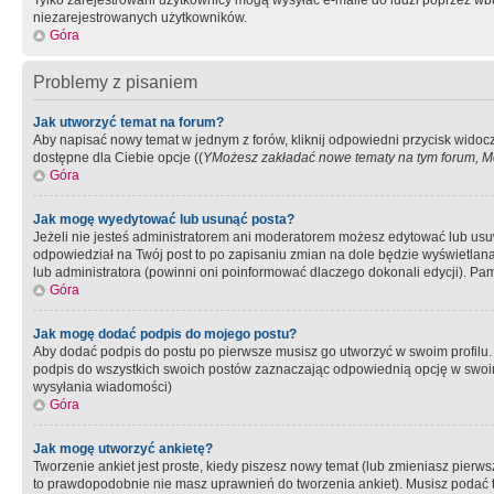
Tylko zarejestrowani użytkownicy mogą wysyłać e-maile do ludzi poprzez wbu
niezarejestrowanych użytkowników.
Góra
Problemy z pisaniem
Jak utworzyć temat na forum?
Aby napisać nowy temat w jednym z forów, kliknij odpowiedni przycisk widoc
dostępne dla Ciebie opcje ((
YMożesz zakładać nowe tematy na tym forum, Mo
Góra
Jak mogę wyedytować lub usunąć posta?
Jeżeli nie jesteś administratorem ani moderatorem możesz edytować lub usuwać
odpowiedział na Twój post to po zapisaniu zmian na dole będzie wyświetlana 
lub administratora (powinni oni poinformować dlaczego dokonali edycji). Pam
Góra
Jak mogę dodać podpis do mojego postu?
Aby dodać podpis do postu po pierwsze musisz go utworzyć w swoim profilu.
podpis do wszystkich swoich postów zaznaczając odpowiednią opcję w swoi
wysyłania wiadomości)
Góra
Jak mogę utworzyć ankietę?
Tworzenie ankiet jest proste, kiedy piszesz nowy temat (lub zmieniasz pier
to prawdopodobnie nie masz uprawnień do tworzenia ankiet). Musisz podać tyt