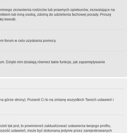
semnego zezwolenia rodziców lub prawnych opiekunów, zezwalające na
awnikiem lub inną osobą, zdolną do udzielenia fachowej porady. Proszę
j kwestii.
orem forum w celu uzyskania pomocy.
. Dzięki nim działają również takie funkcje, jak zapamiętywanie
a górze strony). Pozwoli Ci to na zmianę wszystkich Twoich ustawień i
li tak jest, to powinieneś zaktualizować ustawienia twojego profilu,
większość ustawień, może być dokonana jedynie przez zarejestrowanych