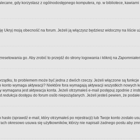
ecane, gdy korzystasz z ogólnodostępnego komputera, np. w bibliotece, kawiarni in
Ukryj moją obecność na forum. Jeżeli ją włączysz będziesz widoczny na liście uży
resetowania go. Aby zrobić to przejdź do strony logowania i kliknij na
Zapomniałem
porządku, to problemem może być jedna z dwóch rzeczy. Jeżeli włączone są funkcj
twoje konto wymaga aktywacji? Niektóre fora wymagają aktywacji wszystkich nowych 
wymagana jest aktywacja konta. Jeżeli otrzymałeś e-mail postępuj zgodnie z instruk
st
redukcja
dostępu do forum osób niepożądanych. Jeżeli jesteś pewien, że podałe
o (sprawdź e-mail, który otrzymałeś po rejestracji) lub Twoje konto zostało usun
rach okresowo usuwa się użytkowników, którzy nie napisali żadnego postu aby zmn