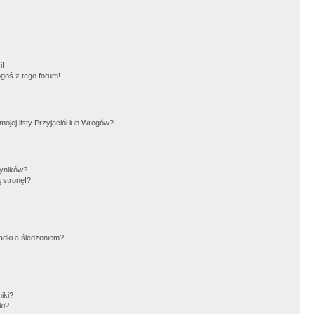
!
i!
goś z tego forum!
jej listy Przyjaciół lub Wrogów?
wyników?
 stronę!?
adki a śledzeniem?
iki?
ki?