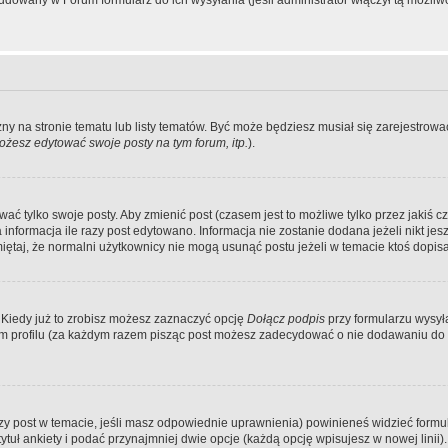
dowany w Forum formularz do ich wysyłania (jeśli administrator włączył tą możliw
zny na stronie tematu lub listy tematów. Być może będziesz musiał się zarejestr
żesz edytować swoje posty na tym forum, itp.
).
 tylko swoje posty. Aby zmienić post (czasem jest to możliwe tylko przez jakiś cz
informacja ile razy post edytowano. Informacja nie zostanie dodana jeżeli nikt je
iętaj, że normalni użytkownicy nie mogą usunąć postu jeżeli w temacie ktoś dopisał
 Kiedy już to zrobisz możesz zaznaczyć opcję
Dołącz podpis
przy formularzu wysy
m profilu (za każdym razem pisząc post możesz zadecydować o nie dodawaniu do 
wszy post w temacie, jeśli masz odpowiednie uprawnienia) powinieneś widzieć formu
uł ankiety i podać przynajmniej dwie opcje (każdą opcję wpisujesz w nowej linii).