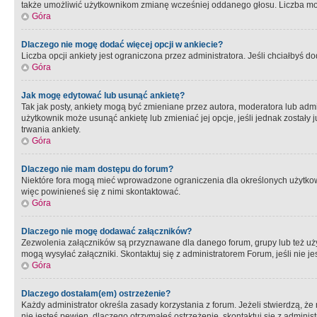
także umożliwić użytkownikom zmianę wcześniej oddanego głosu. Liczba możl
Góra
Dlaczego nie mogę dodać więcej opcji w ankiecie?
Liczba opcji ankiety jest ograniczona przez administratora. Jeśli chciałbyś do
Góra
Jak mogę edytować lub usunąć ankietę?
Tak jak posty, ankiety mogą być zmieniane przez autora, moderatora lub admi
użytkownik może usunąć ankietę lub zmieniać jej opcje, jeśli jednak został
trwania ankiety.
Góra
Dlaczego nie mam dostępu do forum?
Niektóre fora mogą mieć wprowadzone ograniczenia dla określonych użytkowni
więc powinieneś się z nimi skontaktować.
Góra
Dlaczego nie mogę dodawać załączników?
Zezwolenia załączników są przyznawane dla danego forum, grupy lub też uż
mogą wysyłać załączniki. Skontaktuj się z administratorem Forum, jeśli nie
Góra
Dlaczego dostałam(em) ostrzeżenie?
Każdy administrator określa zasady korzystania z forum. Jeżeli stwierdzą, ż
nie jesteś pewien, dlaczego otrzymałeś ostrzeżenie, skontaktuj sie z adminis