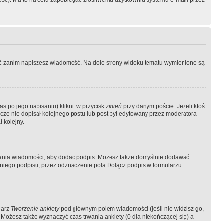
ość). Ma to na celu zapobiegać złośliwemu użytkowniu systemu e-maili przez
ować zanim napiszesz wiadomość. Na dole strony widoku tematu wymienione są
as po jego napisaniu) kliknij w przycisk
zmień
przy danym poście. Jeżeli ktoś
szcze nie dopisał kolejnego postu lub post był edytowany przez moderatora
 kolejny.
łania wiadomości, aby dodać podpis. Możesz także domyślnie dodawać
niego podpisu, przez odznaczenie pola Dołącz podpis w formularzu
larz
Tworzenie ankiety
pod głównym polem wiadomości (jeśli nie widzisz go,
 Możesz także wyznaczyć czas trwania ankiety (0 dla niekończącej się) a