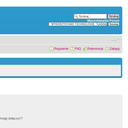
Wyszukiwarka Forum
Regulamin
FAQ
Rejestracja
Zaloguj
h mogę dołączyć?