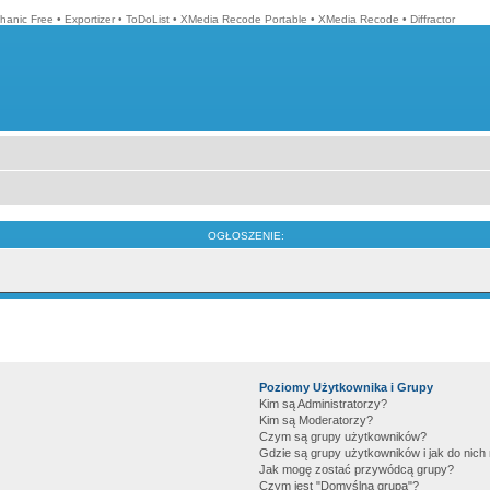
hanic Free
•
Exportizer
•
ToDoList
•
XMedia Recode Portable
•
XMedia Recode
•
Diffractor
OGŁOSZENIE:
Poziomy Użytkownika i Grupy
Kim są Administratorzy?
Kim są Moderatorzy?
Czym są grupy użytkowników?
Gdzie są grupy użytkowników i jak do nic
Jak mogę zostać przywódcą grupy?
Czym jest "Domyślna grupa"?