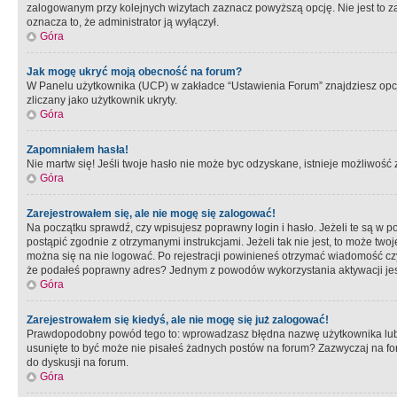
zalogowanym przy kolejnych wizytach zaznacz powyższą opcję. Nie jest to zal
oznacza to, że administrator ją wyłączył.
Góra
Jak mogę ukryć moją obecność na forum?
W Panelu użytkownika (UCP) w zakładce “Ustawienia Forum” znajdziesz opcję 
zliczany jako użytkownik ukryty.
Góra
Zapomniałem hasła!
Nie martw się! Jeśli twoje hasło nie może byc odzyskane, istnieje możliwość z
Góra
Zarejestrowałem się, ale nie mogę się zalogować!
Na początku sprawdź, czy wpisujesz poprawny login i hasło. Jeżeli te są w 
postąpić zgodnie z otrzymanymi instrukcjami. Jeżeli tak nie jest, to może 
można się na nie logować. Po rejestracji powinieneś otrzymać wiadomość czy 
że podałeś poprawny adres? Jednym z powodów wykorzystania aktywacji je
Góra
Zarejestrowałem się kiedyś, ale nie mogę się już zalogować!
Prawdopodobny powód tego to: wprowadzasz błędna nazwę użytkownika lub hasł
usunięte to być może nie pisałeś żadnych postów na forum? Zazwyczaj na fo
do dyskusji na forum.
Góra