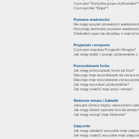
Czym jest "Domyślna grupa użytkownika"?
Czym jest link "Ekipa"?
Prywatne wiadomości
Nie mogę wysyłać prywatnych wiadomości
Otrzymuję niechciane prywatne wiadomośc
Odebrałem spam lub obraźliwy e-mail od ko
Przyjaciele i wrogowie
Czym jest moja lista Przyjaciół i Wrogów?
Jak mogę dodać / usunąć użytkowników z mo
Przeszukiwanie forów
Jak mogę przeszukiwać forum lub fora?
Dlaczego moje wyszukiwanie nie zwraca 
Dlaczego moje wyszukiwanie zwraca pustą
Jak mogę wyszukać użytkowników?
Jak mogę znaleźć moje posty i tematy?
Śledzenie tematu i Zakładki
Jaka jest różnica między utworzeniem zakł
Jak mogę śledzić wybrane fora lub tematy?
Jak mogę usunąć moje śledzenia?
Załączniki
Jak mogę odnaleźć wszystkie moje załączn
Jak mogę znaleźć wszystkie moje załączni