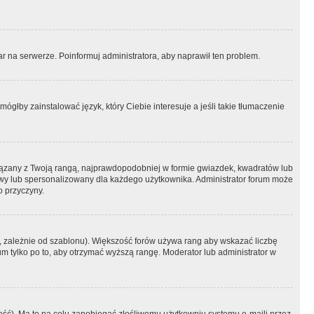
r na serwerze. Poinformuj administratora, aby naprawił ten problem.
ógłby zainstalować język, który Ciebie interesuje a jeśli takie tłumaczenie
iązany z Twoją rangą, najprawdopodobniej w formie gwiazdek, kwadratów lub
atowy lub spersonalizowany dla każdego użytkownika. Administrator forum może
o przyczyny.
, zależnie od szablonu). Większość forów używa rang aby wskazać liczbę
um tylko po to, aby otrzymać wyższą rangę. Moderator lub administrator w