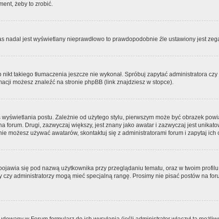
ment, żeby to zrobić.
zas nadal jest wyświetlany nieprawdłowo to prawdopodobnie źle ustawiony jest zega
ikt takiego tłumaczenia jeszcze nie wykonał. Spróbuj zapytać administratora czy m
acji możesz znaleźć na stronie phpBB (link znajdziesz w stopce).
 wyświetlania postu. Zależnie od użytego stylu, pierwszym może być obrazek pow
 na forum. Drugi, zazwyczaj większy, jest znany jako awatar i zazwyczaj jest unik
ie możesz używać awatarów, skontaktuj się z administratorami forum i zapytaj ich 
pojawia się pod nazwą użytkownika przy przeglądaniu tematu, oraz w twoim profilu
zy czy administratorzy mogą mieć specjalną rangę. Prosimy nie pisać postów na for