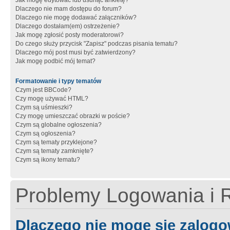
Jak mogę edytować lub usunąć ankietę?
Dlaczego nie mam dostępu do forum?
Dlaczego nie mogę dodawać załączników?
Dlaczego dostałam(em) ostrzeżenie?
Jak mogę zgłosić posty moderatorowi?
Do czego służy przycisk "Zapisz" podczas pisania tematu?
Dlaczego mój post musi być zatwierdzony?
Jak mogę podbić mój temat?
Formatowanie i typy tematów
Czym jest BBCode?
Czy mogę używać HTML?
Czym są uśmieszki?
Czy mogę umieszczać obrazki w poście?
Czym są globalne ogłoszenia?
Czym są ogłoszenia?
Czym są tematy przyklejone?
Czym są tematy zamknięte?
Czym są ikony tematu?
Problemy Logowania i R
Dlaczego nie mogę się zalog