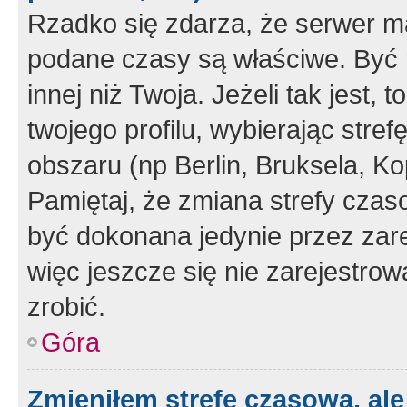
Rzadko się zdarza, że serwer m
podane czasy są właściwe. Być 
innej niż Twoja. Jeżeli tak jest,
twojego profilu, wybierając str
obszaru (np Berlin, Bruksela, Ko
Pamiętaj, że zmiana strefy czas
być dokonana jedynie przez zar
więc jeszcze się nie zarejestrow
zrobić.
Góra
Zmieniłem strefę czasową, ale