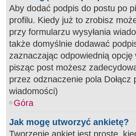
Aby dodać podpis do postu po 
profilu. Kiedy już to zrobisz m
przy formularzu wysyłania wiad
także domyślnie dodawać podpi
zaznaczając odpowiednią opcję 
pisząc post możesz zadecydowa
przez odznaczenie pola Dołącz 
wiadomości)
Góra
Jak mogę utworzyć ankietę?
Tworzenie ankiet jest proste, ki