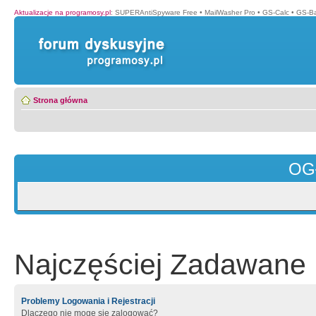
Aktualizacje na programosy.pl
:
SUPERAntiSpyware Free
•
MailWasher Pro
•
GS-Calc
•
GS-B
Strona główna
OG
Najczęściej Zadawane 
Problemy Logowania i Rejestracji
Dlaczego nie mogę się zalogować?