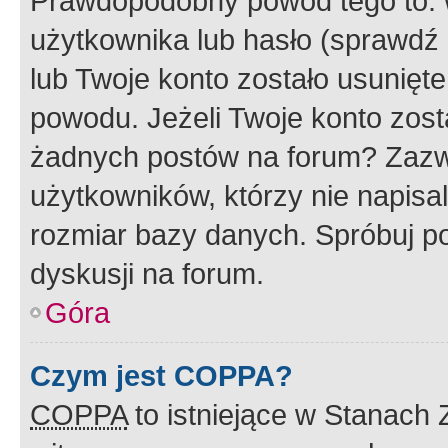
Prawdopodobny powód tego to:
użytkownika lub hasło (sprawdź e
lub Twoje konto zostało usunięte
powodu. Jeżeli Twoje konto zost
żadnych postów na forum? Zazw
użytkowników, którzy nie napisa
rozmiar bazy danych. Spróbuj po
dyskusji na forum.
Góra
Czym jest COPPA?
COPPA
to istniejące w Stanach