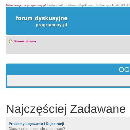
Aktualizacje na programosy.pl
:
Faktura VAT
•
Helium
•
PhpStorm
•
ReSharper
•
IntelliJ IDEA
Strona główna
OG
Najczęściej Zadawane 
Problemy Logowania i Rejestracji
Dlaczego nie mogę się zalogować?