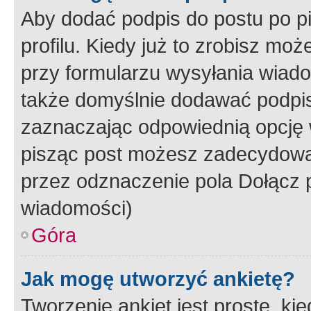
Aby dodać podpis do postu po 
profilu. Kiedy już to zrobisz m
przy formularzu wysyłania wiad
także domyślnie dodawać podpi
zaznaczając odpowiednią opcję 
pisząc post możesz zadecydowa
przez odznaczenie pola Dołącz 
wiadomości)
Góra
Jak mogę utworzyć ankietę?
Tworzenie ankiet jest proste, ki