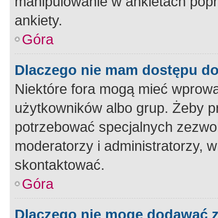
manipulowanie w ankietach popr
ankiety.
Góra
Dlaczego nie mam dostępu d
Niektóre fora mogą mieć wprowa
użytkowników albo grup. Żeby pr
potrzebować specjalnych zezwole
moderatorzy i administratorzy, w
skontaktować.
Góra
Dlaczego nie mogę dodawać 