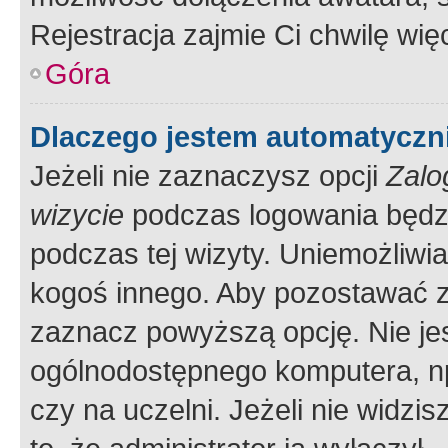
Rejestracja zajmie Ci chwilę wi
Góra
Dlaczego jestem automatycz
Jeżeli nie zaznaczysz opcji
Zalo
wizycie
podczas logowania będzi
podczas tej wizyty. Uniemożliwi
kogoś innego. Aby pozostawać 
zaznacz powyższą opcję. Nie jes
ogólnodostępnego komputera, np.
czy na uczelni. Jeżeli nie widzi