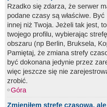
Rzadko się zdarza, że serwer m
podane czasy są właściwe. Być 
innej niż Twoja. Jeżeli tak jest,
twojego profilu, wybierając str
obszaru (np Berlin, Bruksela, Ko
Pamiętaj, że zmiana strefy czas
być dokonana jedynie przez zar
więc jeszcze się nie zarejestrow
zrobić.
Góra
Zmieniłem strefę czasową, ale