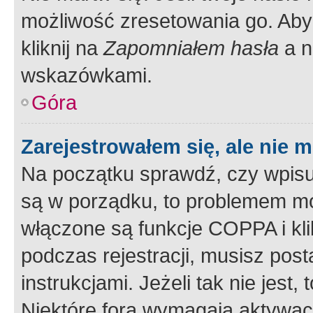
możliwość zresetowania go. Aby 
kliknij na
Zapomniałem hasła
a n
wskazówkami.
Góra
Zarejestrowałem się, ale nie 
Na początku sprawdź, czy wpisuj
są w porządku, to problemem mo
włączone są funkcje COPPA i kl
podczas rejestracji, musisz pos
instrukcjami. Jeżeli tak nie jes
Niektóre fora wymagają aktywac