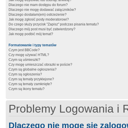
Jak mogę edytować lub usunąć ankietę?
Dlaczego nie mam dostępu do forum?
Dlaczego nie mogę dodawać załączników?
Dlaczego dostałam(em) ostrzeżenie?
Jak mogę zgłosić posty moderatorowi?
Do czego służy przycisk "Zapisz" podczas pisania tematu?
Dlaczego mój post musi być zatwierdzony?
Jak mogę podbić mój temat?
Formatowanie i typy tematów
Czym jest BBCode?
Czy mogę używać HTML?
Czym są uśmieszki?
Czy mogę umieszczać obrazki w poście?
Czym są globalne ogłoszenia?
Czym są ogłoszenia?
Czym są tematy przyklejone?
Czym są tematy zamknięte?
Czym są ikony tematu?
Problemy Logowania i R
Dlaczego nie mogę się zalog