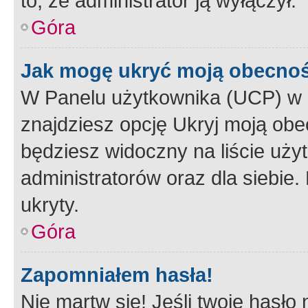
to, że administrator ją wyłączył.
Góra
Jak mogę ukryć moją obecno
W Panelu użytkownika (UCP) w 
znajdziesz opcję Ukryj moją obe
będziesz widoczny na liście użyt
administratorów oraz dla siebie.
ukryty.
Góra
Zapomniałem hasła!
Nie martw się! Jeśli twoje hasło