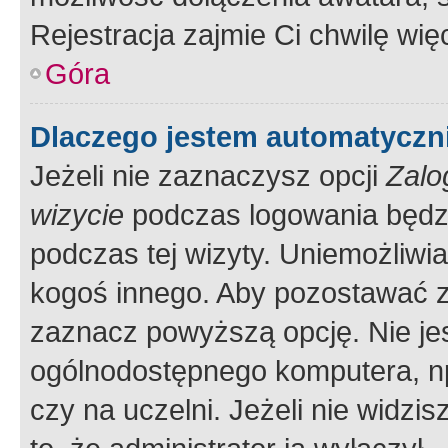
Rejestracja zajmie Ci chwilę wi
Góra
Dlaczego jestem automatycz
Jeżeli nie zaznaczysz opcji
Zalo
wizycie
podczas logowania będzi
podczas tej wizyty. Uniemożliwi
kogoś innego. Aby pozostawać 
zaznacz powyższą opcję. Nie jes
ogólnodostępnego komputera, np.
czy na uczelni. Jeżeli nie widzi