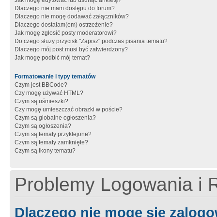
Jak mogę edytować lub usunąć ankietę?
Dlaczego nie mam dostępu do forum?
Dlaczego nie mogę dodawać załączników?
Dlaczego dostałam(em) ostrzeżenie?
Jak mogę zgłosić posty moderatorowi?
Do czego służy przycisk "Zapisz" podczas pisania tematu?
Dlaczego mój post musi być zatwierdzony?
Jak mogę podbić mój temat?
Formatowanie i typy tematów
Czym jest BBCode?
Czy mogę używać HTML?
Czym są uśmieszki?
Czy mogę umieszczać obrazki w poście?
Czym są globalne ogłoszenia?
Czym są ogłoszenia?
Czym są tematy przyklejone?
Czym są tematy zamknięte?
Czym są ikony tematu?
Problemy Logowania i R
Dlaczego nie mogę się zalog