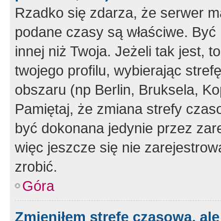
Rzadko się zdarza, że serwer m
podane czasy są właściwe. Być 
innej niż Twoja. Jeżeli tak jest,
twojego profilu, wybierając str
obszaru (np Berlin, Bruksela, Ko
Pamiętaj, że zmiana strefy czas
być dokonana jedynie przez zar
więc jeszcze się nie zarejestrow
zrobić.
Góra
Zmieniłem strefę czasową, ale