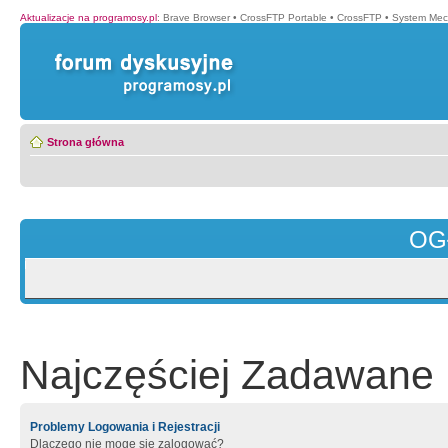
Aktualizacje na programosy.pl
:
Brave Browser
•
CrossFTP Portable
•
CrossFTP
•
System Mec
Strona główna
OG
Najczęściej Zadawane 
Problemy Logowania i Rejestracji
Dlaczego nie mogę się zalogować?