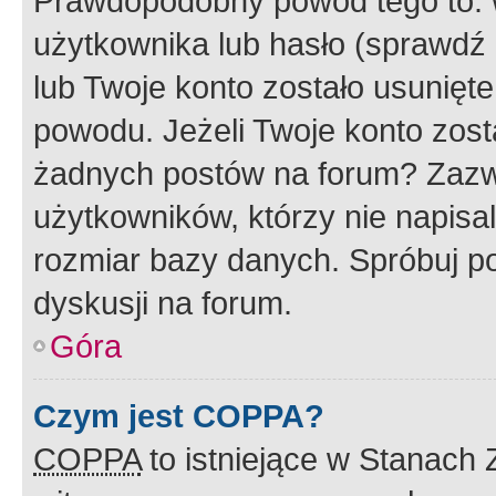
Prawdopodobny powód tego to:
użytkownika lub hasło (sprawdź e
lub Twoje konto zostało usunięte
powodu. Jeżeli Twoje konto zost
żadnych postów na forum? Zazw
użytkowników, którzy nie napisa
rozmiar bazy danych. Spróbuj po
dyskusji na forum.
Góra
Czym jest COPPA?
COPPA
to istniejące w Stanach