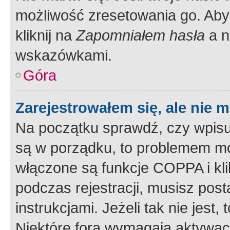
możliwość zresetowania go. Aby 
kliknij na
Zapomniałem hasła
a n
wskazówkami.
Góra
Zarejestrowałem się, ale nie 
Na początku sprawdź, czy wpisuj
są w porządku, to problemem mo
włączone są funkcje COPPA i kl
podczas rejestracji, musisz pos
instrukcjami. Jeżeli tak nie jes
Niektóre fora wymagają aktywac