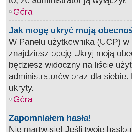
to, że administrator ją wyłączył.
Góra
Jak mogę ukryć moją obecno
W Panelu użytkownika (UCP) w 
znajdziesz opcję Ukryj moją obe
będziesz widoczny na liście użyt
administratorów oraz dla siebie.
ukryty.
Góra
Zapomniałem hasła!
Nie martw się! Jeśli twoje hasło