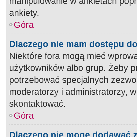
manipulowanie w ankietach popr
ankiety.
Góra
Dlaczego nie mam dostępu d
Niektóre fora mogą mieć wprowa
użytkowników albo grup. Żeby pr
potrzebować specjalnych zezwole
moderatorzy i administratorzy, w
skontaktować.
Góra
Dlaczego nie mogę dodawać 