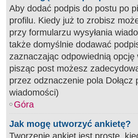
Aby dodać podpis do postu po 
profilu. Kiedy już to zrobisz m
przy formularzu wysyłania wiad
także domyślnie dodawać podpi
zaznaczając odpowiednią opcję 
pisząc post możesz zadecydowa
przez odznaczenie pola Dołącz 
wiadomości)
Góra
Jak mogę utworzyć ankietę?
Tworzenie ankiet jest proste, ki