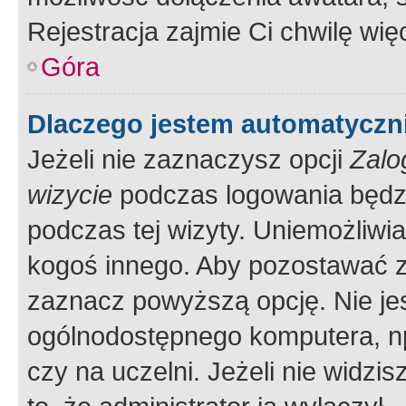
Rejestracja zajmie Ci chwilę wi
Góra
Dlaczego jestem automatycz
Jeżeli nie zaznaczysz opcji
Zalo
wizycie
podczas logowania będzi
podczas tej wizyty. Uniemożliwi
kogoś innego. Aby pozostawać 
zaznacz powyższą opcję. Nie jes
ogólnodostępnego komputera, np.
czy na uczelni. Jeżeli nie widzi