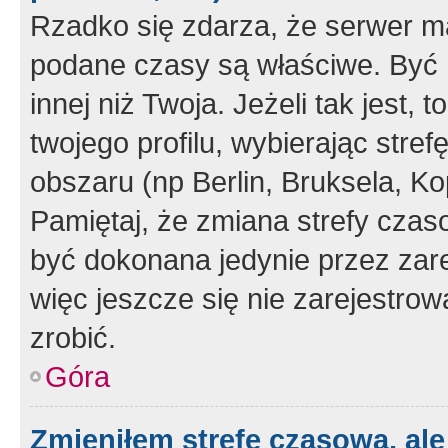
Rzadko się zdarza, że serwer m
podane czasy są właściwe. Być 
innej niż Twoja. Jeżeli tak jest,
twojego profilu, wybierając str
obszaru (np Berlin, Bruksela, Ko
Pamiętaj, że zmiana strefy czas
być dokonana jedynie przez zar
więc jeszcze się nie zarejestrow
zrobić.
Góra
Zmieniłem strefę czasową, ale