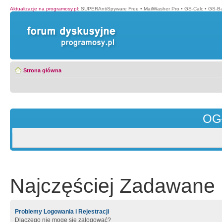
Aktualizacje na programosy.pl
:
SUPERAntiSpyware Free
•
MailWasher Pro
•
GS-Calc
•
GS-B
Strona główna
OG
Najczęściej Zadawane 
Problemy Logowania i Rejestracji
Dlaczego nie mogę się zalogować?