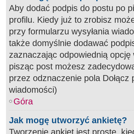
Aby dodać podpis do postu po 
profilu. Kiedy już to zrobisz m
przy formularzu wysyłania wiad
także domyślnie dodawać podpi
zaznaczając odpowiednią opcję 
pisząc post możesz zadecydowa
przez odznaczenie pola Dołącz 
wiadomości)
Góra
Jak mogę utworzyć ankietę?
Tworzenie ankiet jest proste, ki