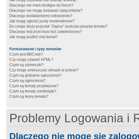
Jak mogę edytować lub usunąć ankietę?
Dlaczego nie mam dostępu do forum?
Dlaczego nie mogę dodawać załączników?
Dlaczego dostałam(em) ostrzeżenie?
Jak mogę zgłosić posty moderatorowi?
Do czego służy przycisk "Zapisz" podczas pisania tematu?
Dlaczego mój post musi być zatwierdzony?
Jak mogę podbić mój temat?
Formatowanie i typy tematów
Czym jest BBCode?
Czy mogę używać HTML?
Czym są uśmieszki?
Czy mogę umieszczać obrazki w poście?
Czym są globalne ogłoszenia?
Czym są ogłoszenia?
Czym są tematy przyklejone?
Czym są tematy zamknięte?
Czym są ikony tematu?
Problemy Logowania i R
Dlaczego nie mogę się zalog