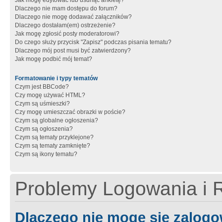
Jak mogę edytować lub usunąć ankietę?
Dlaczego nie mam dostępu do forum?
Dlaczego nie mogę dodawać załączników?
Dlaczego dostałam(em) ostrzeżenie?
Jak mogę zgłosić posty moderatorowi?
Do czego służy przycisk "Zapisz" podczas pisania tematu?
Dlaczego mój post musi być zatwierdzony?
Jak mogę podbić mój temat?
Formatowanie i typy tematów
Czym jest BBCode?
Czy mogę używać HTML?
Czym są uśmieszki?
Czy mogę umieszczać obrazki w poście?
Czym są globalne ogłoszenia?
Czym są ogłoszenia?
Czym są tematy przyklejone?
Czym są tematy zamknięte?
Czym są ikony tematu?
Problemy Logowania i R
Dlaczego nie mogę się zalog