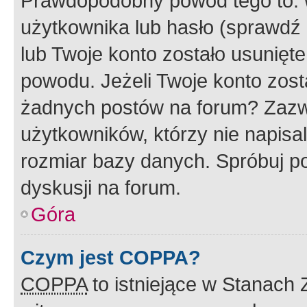
Prawdopodobny powód tego to:
użytkownika lub hasło (sprawdź e
lub Twoje konto zostało usunięte
powodu. Jeżeli Twoje konto zost
żadnych postów na forum? Zazw
użytkowników, którzy nie napisa
rozmiar bazy danych. Spróbuj po
dyskusji na forum.
Góra
Czym jest COPPA?
COPPA
to istniejące w Stanach