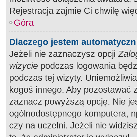
Rejestracja zajmie Ci chwilę wi
Góra
Dlaczego jestem automatycz
Jeżeli nie zaznaczysz opcji
Zalo
wizycie
podczas logowania będzi
podczas tej wizyty. Uniemożliwi
kogoś innego. Aby pozostawać 
zaznacz powyższą opcję. Nie jes
ogólnodostępnego komputera, np.
czy na uczelni. Jeżeli nie widzi