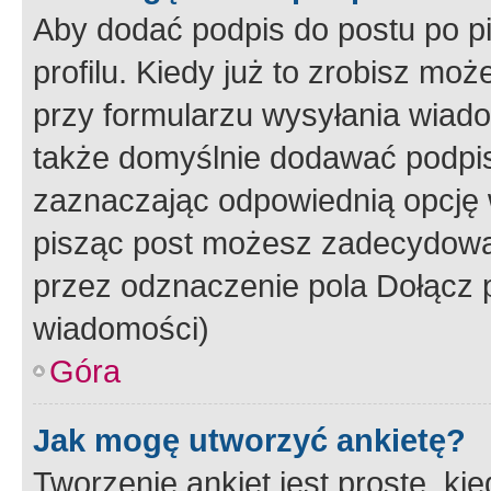
Aby dodać podpis do postu po 
profilu. Kiedy już to zrobisz m
przy formularzu wysyłania wiad
także domyślnie dodawać podpi
zaznaczając odpowiednią opcję 
pisząc post możesz zadecydowa
przez odznaczenie pola Dołącz 
wiadomości)
Góra
Jak mogę utworzyć ankietę?
Tworzenie ankiet jest proste, ki