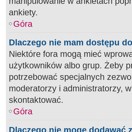
manipulowanie w ankietach popr
ankiety.
Góra
Dlaczego nie mam dostępu d
Niektóre fora mogą mieć wprowa
użytkowników albo grup. Żeby pr
potrzebować specjalnych zezwole
moderatorzy i administratorzy, w
skontaktować.
Góra
Dlaczego nie mogę dodawać 