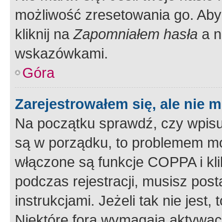
możliwość zresetowania go. Aby 
kliknij na
Zapomniałem hasła
a n
wskazówkami.
Góra
Zarejestrowałem się, ale nie 
Na początku sprawdź, czy wpisuj
są w porządku, to problemem mo
włączone są funkcje COPPA i kl
podczas rejestracji, musisz pos
instrukcjami. Jeżeli tak nie jes
Niektóre fora wymagają aktywac