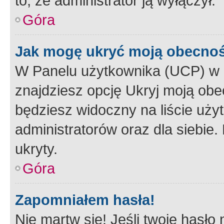
to, że administrator ją wyłączył.
Góra
Jak mogę ukryć moją obecno
W Panelu użytkownika (UCP) w 
znajdziesz opcję Ukryj moją obe
będziesz widoczny na liście użyt
administratorów oraz dla siebie.
ukryty.
Góra
Zapomniałem hasła!
Nie martw się! Jeśli twoje hasło