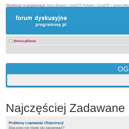
Aktualizacje na programosy.pl
:
Brave Browser
•
CrossFTP Portable
•
CrossFTP
•
System Mec
Strona główna
OG
Najczęściej Zadawane 
Problemy Logowania i Rejestracji
Dlaczego nie mogę się zalogować?