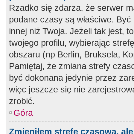
Rzadko się zdarza, że serwer m
podane czasy są właściwe. Być 
innej niż Twoja. Jeżeli tak jest,
twojego profilu, wybierając str
obszaru (np Berlin, Bruksela, Ko
Pamiętaj, że zmiana strefy czas
być dokonana jedynie przez zar
więc jeszcze się nie zarejestrow
zrobić.
Góra
Zmieniłem strefę czasową, ale