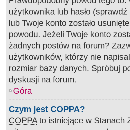
Prawdopodobny powód tego to:
użytkownika lub hasło (sprawdź e
lub Twoje konto zostało usunięte
powodu. Jeżeli Twoje konto zost
żadnych postów na forum? Zazw
użytkowników, którzy nie napisa
rozmiar bazy danych. Spróbuj po
dyskusji na forum.
Góra
Czym jest COPPA?
COPPA
to istniejące w Stanach