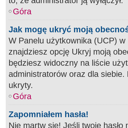
to, że administrator ją wyłączył.
Góra
Jak mogę ukryć moją obecno
W Panelu użytkownika (UCP) w 
znajdziesz opcję Ukryj moją obe
będziesz widoczny na liście użyt
administratorów oraz dla siebie.
ukryty.
Góra
Zapomniałem hasła!
Nie martw się! Jeśli twoje hasło