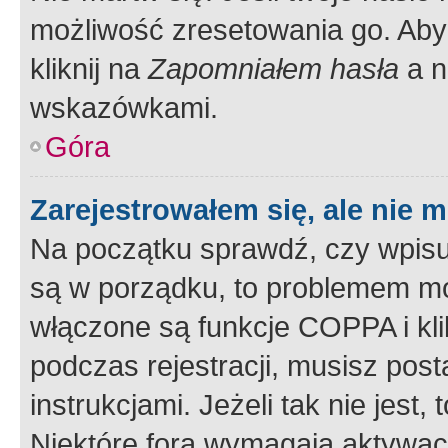
możliwość zresetowania go. Aby 
kliknij na
Zapomniałem hasła
a n
wskazówkami.
Góra
Zarejestrowałem się, ale nie 
Na początku sprawdź, czy wpisuj
są w porządku, to problemem mo
włączone są funkcje COPPA i kl
podczas rejestracji, musisz pos
instrukcjami. Jeżeli tak nie jes
Niektóre fora wymagają aktywac