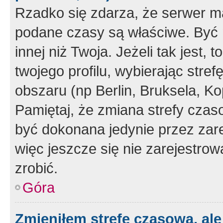
Rzadko się zdarza, że serwer m
podane czasy są właściwe. Być 
innej niż Twoja. Jeżeli tak jest,
twojego profilu, wybierając str
obszaru (np Berlin, Bruksela, Ko
Pamiętaj, że zmiana strefy czas
być dokonana jedynie przez zar
więc jeszcze się nie zarejestrow
zrobić.
Góra
Zmieniłem strefę czasową, ale