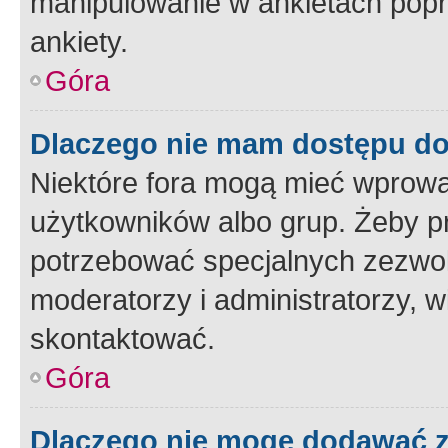
manipulowanie w ankietach popr
ankiety.
Góra
Dlaczego nie mam dostępu d
Niektóre fora mogą mieć wprowa
użytkowników albo grup. Żeby pr
potrzebować specjalnych zezwole
moderatorzy i administratorzy, w
skontaktować.
Góra
Dlaczego nie mogę dodawać 