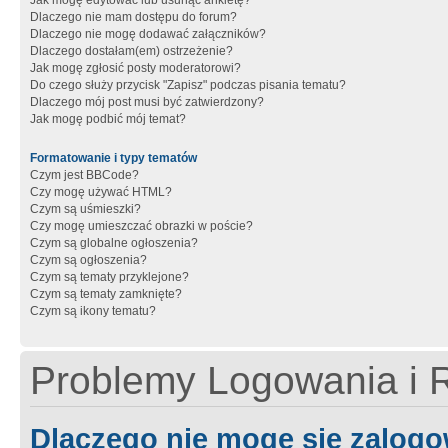
Jak mogę edytować lub usunąć ankietę?
Dlaczego nie mam dostępu do forum?
Dlaczego nie mogę dodawać załączników?
Dlaczego dostałam(em) ostrzeżenie?
Jak mogę zgłosić posty moderatorowi?
Do czego służy przycisk "Zapisz" podczas pisania tematu?
Dlaczego mój post musi być zatwierdzony?
Jak mogę podbić mój temat?
Formatowanie i typy tematów
Czym jest BBCode?
Czy mogę używać HTML?
Czym są uśmieszki?
Czy mogę umieszczać obrazki w poście?
Czym są globalne ogłoszenia?
Czym są ogłoszenia?
Czym są tematy przyklejone?
Czym są tematy zamknięte?
Czym są ikony tematu?
Problemy Logowania i R
Dlaczego nie mogę się zalog