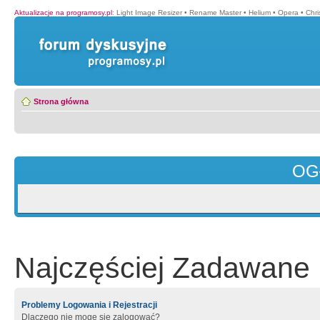
Aktualizacje na programosy.pl
:
Light Image Resizer
•
Rename Master
•
Helium
•
Opera
•
Chr
Strona główna
OG
Najczęściej Zadawane 
Problemy Logowania i Rejestracji
Dlaczego nie mogę się zalogować?