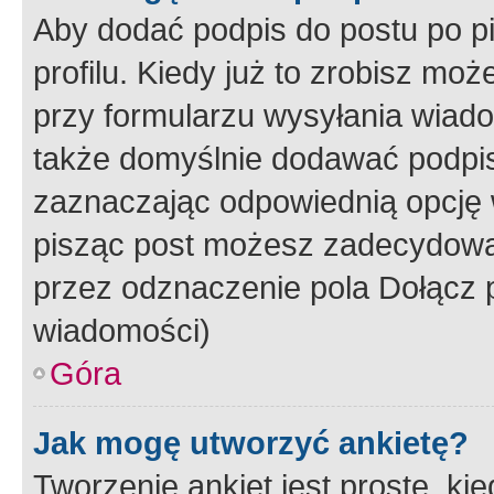
Aby dodać podpis do postu po 
profilu. Kiedy już to zrobisz m
przy formularzu wysyłania wiad
także domyślnie dodawać podpi
zaznaczając odpowiednią opcję 
pisząc post możesz zadecydowa
przez odznaczenie pola Dołącz 
wiadomości)
Góra
Jak mogę utworzyć ankietę?
Tworzenie ankiet jest proste, ki