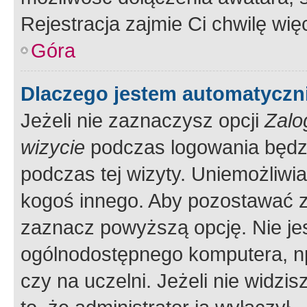
Rejestracja zajmie Ci chwilę wi
Góra
Dlaczego jestem automatycz
Jeżeli nie zaznaczysz opcji
Zalo
wizycie
podczas logowania będzi
podczas tej wizyty. Uniemożliwi
kogoś innego. Aby pozostawać 
zaznacz powyższą opcję. Nie jes
ogólnodostępnego komputera, np.
czy na uczelni. Jeżeli nie widzi