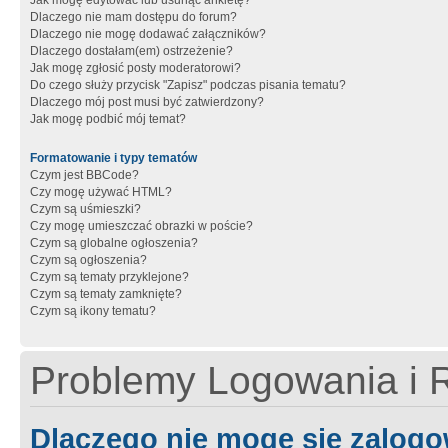
Jak mogę edytować lub usunąć ankietę?
Dlaczego nie mam dostępu do forum?
Dlaczego nie mogę dodawać załączników?
Dlaczego dostałam(em) ostrzeżenie?
Jak mogę zgłosić posty moderatorowi?
Do czego służy przycisk "Zapisz" podczas pisania tematu?
Dlaczego mój post musi być zatwierdzony?
Jak mogę podbić mój temat?
Formatowanie i typy tematów
Czym jest BBCode?
Czy mogę używać HTML?
Czym są uśmieszki?
Czy mogę umieszczać obrazki w poście?
Czym są globalne ogłoszenia?
Czym są ogłoszenia?
Czym są tematy przyklejone?
Czym są tematy zamknięte?
Czym są ikony tematu?
Problemy Logowania i R
Dlaczego nie mogę się zalog