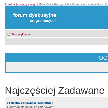
Aktualizacje na programosy.pl
:
IDrive Online Backup
•
Adlice Protect
•
Anki
•
Visual Studio C
Strona główna
OG
Najczęściej Zadawane 
Problemy Logowania i Rejestracji
Dlaczego nie mogę się zalogować?