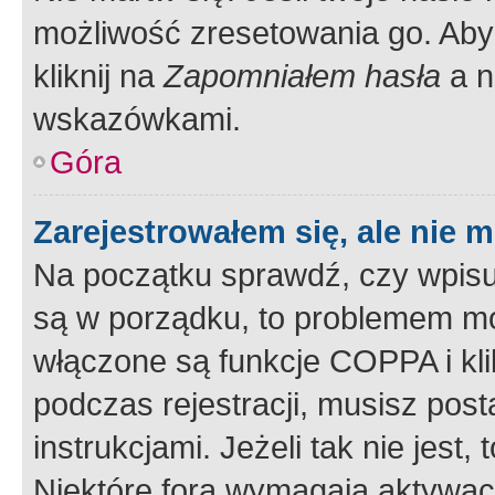
możliwość zresetowania go. Aby 
kliknij na
Zapomniałem hasła
a n
wskazówkami.
Góra
Zarejestrowałem się, ale nie 
Na początku sprawdź, czy wpisuj
są w porządku, to problemem mo
włączone są funkcje COPPA i kl
podczas rejestracji, musisz pos
instrukcjami. Jeżeli tak nie jes
Niektóre fora wymagają aktywac