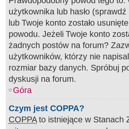
Prawdopodobny powód tego to:
użytkownika lub hasło (sprawdź e
lub Twoje konto zostało usunięte
powodu. Jeżeli Twoje konto zost
żadnych postów na forum? Zazw
użytkowników, którzy nie napisa
rozmiar bazy danych. Spróbuj po
dyskusji na forum.
Góra
Czym jest COPPA?
COPPA
to istniejące w Stanach