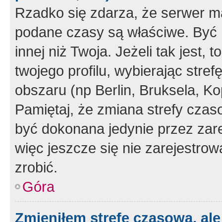
Rzadko się zdarza, że serwer m
podane czasy są właściwe. Być 
innej niż Twoja. Jeżeli tak jest,
twojego profilu, wybierając str
obszaru (np Berlin, Bruksela, Ko
Pamiętaj, że zmiana strefy czas
być dokonana jedynie przez zar
więc jeszcze się nie zarejestrow
zrobić.
Góra
Zmieniłem strefę czasową, ale