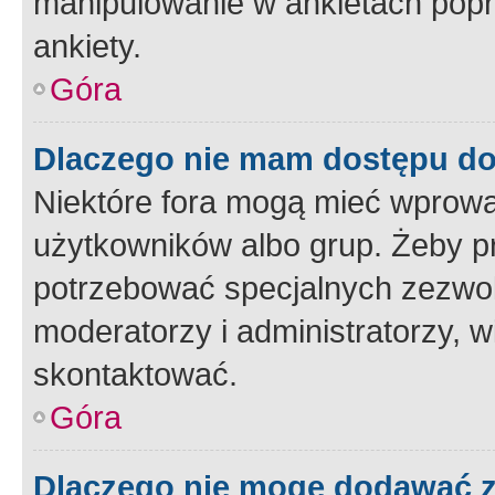
manipulowanie w ankietach popr
ankiety.
Góra
Dlaczego nie mam dostępu d
Niektóre fora mogą mieć wprowa
użytkowników albo grup. Żeby pr
potrzebować specjalnych zezwole
moderatorzy i administratorzy, w
skontaktować.
Góra
Dlaczego nie mogę dodawać 