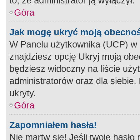
to, że administrator ją wyłączył.
Góra
Jak mogę ukryć moją obecno
W Panelu użytkownika (UCP) w 
znajdziesz opcję Ukryj moją obe
będziesz widoczny na liście użyt
administratorów oraz dla siebie.
ukryty.
Góra
Zapomniałem hasła!
Nie martw się! Jeśli twoje hasło