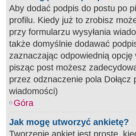
Aby dodać podpis do postu po 
profilu. Kiedy już to zrobisz m
przy formularzu wysyłania wiad
także domyślnie dodawać podpi
zaznaczając odpowiednią opcję 
pisząc post możesz zadecydowa
przez odznaczenie pola Dołącz 
wiadomości)
Góra
Jak mogę utworzyć ankietę?
Tworzenie ankiet jest proste, ki