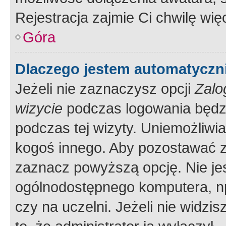
Rejestracja zajmie Ci chwilę wi
Góra
Dlaczego jestem automatycz
Jeżeli nie zaznaczysz opcji
Zalo
wizycie
podczas logowania będzi
podczas tej wizyty. Uniemożliwi
kogoś innego. Aby pozostawać 
zaznacz powyższą opcję. Nie jes
ogólnodostępnego komputera, np.
czy na uczelni. Jeżeli nie widzi