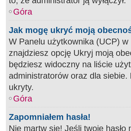
to, że administrator ją wyłączył.
Góra
Jak mogę ukryć moją obecno
W Panelu użytkownika (UCP) w 
znajdziesz opcję Ukryj moją obe
będziesz widoczny na liście użyt
administratorów oraz dla siebie.
ukryty.
Góra
Zapomniałem hasła!
Nie martw się! Jeśli twoje hasło