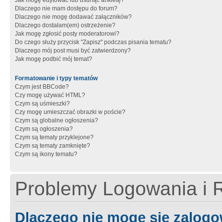
Jak mogę edytować lub usunąć ankietę?
Dlaczego nie mam dostępu do forum?
Dlaczego nie mogę dodawać załączników?
Dlaczego dostałam(em) ostrzeżenie?
Jak mogę zgłosić posty moderatorowi?
Do czego służy przycisk "Zapisz" podczas pisania tematu?
Dlaczego mój post musi być zatwierdzony?
Jak mogę podbić mój temat?
Formatowanie i typy tematów
Czym jest BBCode?
Czy mogę używać HTML?
Czym są uśmieszki?
Czy mogę umieszczać obrazki w poście?
Czym są globalne ogłoszenia?
Czym są ogłoszenia?
Czym są tematy przyklejone?
Czym są tematy zamknięte?
Czym są ikony tematu?
Problemy Logowania i R
Dlaczego nie mogę się zalog