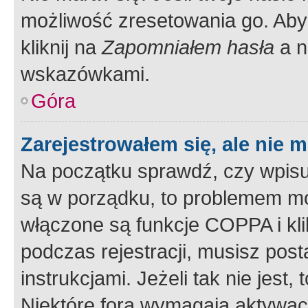
możliwość zresetowania go. Aby 
kliknij na
Zapomniałem hasła
a n
wskazówkami.
Góra
Zarejestrowałem się, ale nie 
Na początku sprawdź, czy wpisuj
są w porządku, to problemem mo
włączone są funkcje COPPA i kl
podczas rejestracji, musisz pos
instrukcjami. Jeżeli tak nie jes
Niektóre fora wymagają aktywac