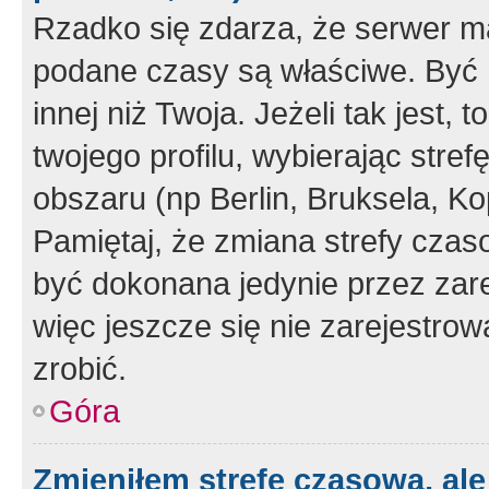
Rzadko się zdarza, że serwer m
podane czasy są właściwe. Być 
innej niż Twoja. Jeżeli tak jest,
twojego profilu, wybierając str
obszaru (np Berlin, Bruksela, Ko
Pamiętaj, że zmiana strefy czas
być dokonana jedynie przez zar
więc jeszcze się nie zarejestrow
zrobić.
Góra
Zmieniłem strefę czasową, ale