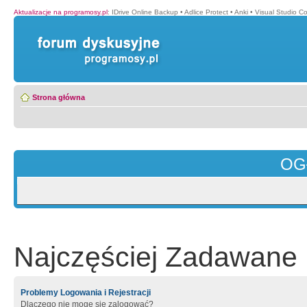
Aktualizacje na programosy.pl
:
IDrive Online Backup
•
Adlice Protect
•
Anki
•
Visual Studio C
Strona główna
OG
Najczęściej Zadawane 
Problemy Logowania i Rejestracji
Dlaczego nie mogę się zalogować?