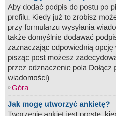
Aby dodać podpis do postu po 
profilu. Kiedy już to zrobisz m
przy formularzu wysyłania wiad
także domyślnie dodawać podpi
zaznaczając odpowiednią opcję 
pisząc post możesz zadecydowa
przez odznaczenie pola Dołącz 
wiadomości)
Góra
Jak mogę utworzyć ankietę?
Tworzenie ankiet jest proste, ki