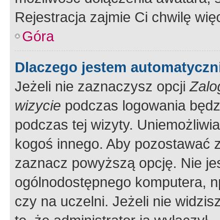
Rejestracja zajmie Ci chwilę wi
Góra
Dlaczego jestem automatycz
Jeżeli nie zaznaczysz opcji
Zalo
wizycie
podczas logowania będzi
podczas tej wizyty. Uniemożliwi
kogoś innego. Aby pozostawać 
zaznacz powyższą opcję. Nie jes
ogólnodostępnego komputera, np.
czy na uczelni. Jeżeli nie widzi