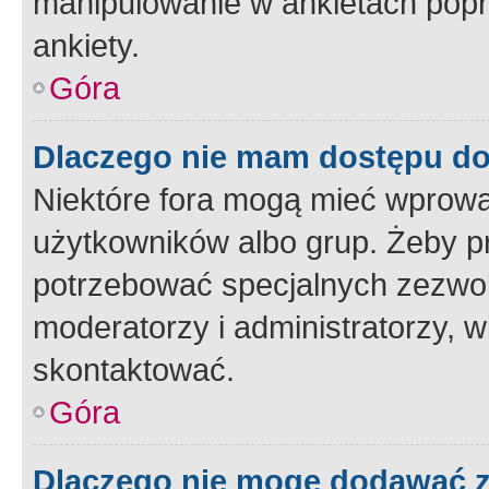
manipulowanie w ankietach popr
ankiety.
Góra
Dlaczego nie mam dostępu d
Niektóre fora mogą mieć wprowa
użytkowników albo grup. Żeby pr
potrzebować specjalnych zezwole
moderatorzy i administratorzy, w
skontaktować.
Góra
Dlaczego nie mogę dodawać 