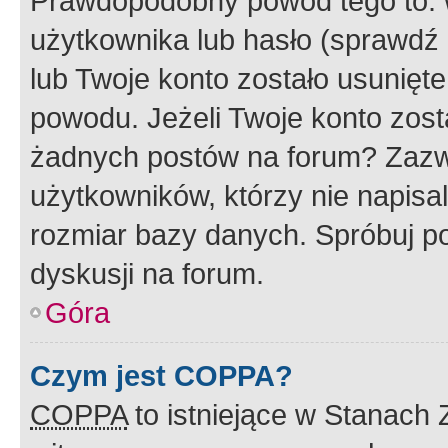
Prawdopodobny powód tego to:
użytkownika lub hasło (sprawdź e
lub Twoje konto zostało usunięte
powodu. Jeżeli Twoje konto zost
żadnych postów na forum? Zazw
użytkowników, którzy nie napisa
rozmiar bazy danych. Spróbuj po
dyskusji na forum.
Góra
Czym jest COPPA?
COPPA
to istniejące w Stanach