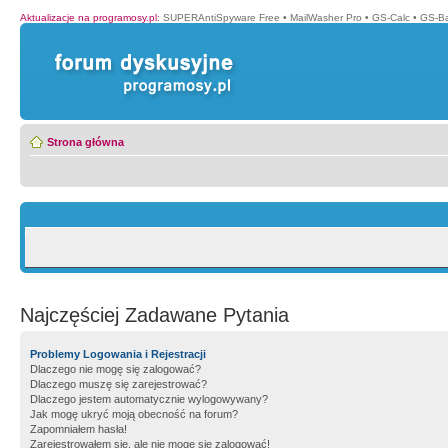
Aktualizacje na programosy.pl
:
SUPERAntiSpyware Free
•
MailWasher Pro
•
GS-Calc
•
GS-B
Strona główna
Najczęściej Zadawane Pytania
Problemy Logowania i Rejestracji
Dlaczego nie mogę się zalogować?
Dlaczego muszę się zarejestrować?
Dlaczego jestem automatycznie wylogowywany?
Jak mogę ukryć moją obecność na forum?
Zapomniałem hasła!
Zarejestrowałem się, ale nie mogę się zalogować!