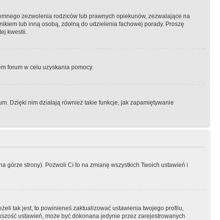
semnego zezwolenia rodziców lub prawnych opiekunów, zezwalające na
awnikiem lub inną osobą, zdolną do udzielenia fachowej porady. Proszę
j kwestii.
orem forum w celu uzyskania pomocy.
. Dzięki nim działają również takie funkcje, jak zapamiętywanie
a górze strony). Pozwoli Ci to na zmianę wszystkich Twoich ustawień i
li tak jest, to powinieneś zaktualizować ustawienia twojego profilu,
większość ustawień, może być dokonana jedynie przez zarejestrowanych