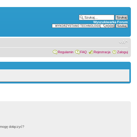
Wyszukiwarka Forum
Regulamin
FAQ
Rejestracja
Zaloguj
h mogę dołączyć?