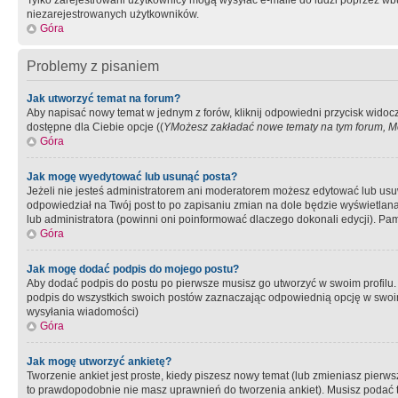
Tylko zarejestrowani użytkownicy mogą wysyłać e-maile do ludzi poprzez wbu
niezarejestrowanych użytkowników.
Góra
Problemy z pisaniem
Jak utworzyć temat na forum?
Aby napisać nowy temat w jednym z forów, kliknij odpowiedni przycisk widoc
dostępne dla Ciebie opcje ((
YMożesz zakładać nowe tematy na tym forum, Mo
Góra
Jak mogę wyedytować lub usunąć posta?
Jeżeli nie jesteś administratorem ani moderatorem możesz edytować lub usuwać
odpowiedział na Twój post to po zapisaniu zmian na dole będzie wyświetlana 
lub administratora (powinni oni poinformować dlaczego dokonali edycji). Pam
Góra
Jak mogę dodać podpis do mojego postu?
Aby dodać podpis do postu po pierwsze musisz go utworzyć w swoim profilu.
podpis do wszystkich swoich postów zaznaczając odpowiednią opcję w swoi
wysyłania wiadomości)
Góra
Jak mogę utworzyć ankietę?
Tworzenie ankiet jest proste, kiedy piszesz nowy temat (lub zmieniasz pier
to prawdopodobnie nie masz uprawnień do tworzenia ankiet). Musisz podać tyt