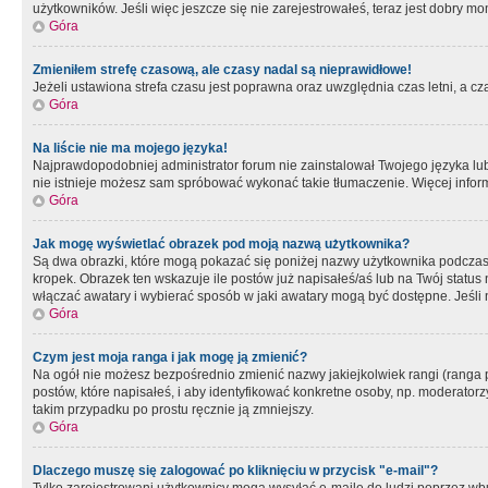
użytkowników. Jeśli więc jeszcze się nie zarejestrowałeś, teraz jest dobry mo
Góra
Zmieniłem strefę czasową, ale czasy nadal są nieprawidłowe!
Jeżeli ustawiona strefa czasu jest poprawna oraz uwzględnia czas letni, a c
Góra
Na liście nie ma mojego języka!
Najprawdopodobniej administrator forum nie zainstalował Twojego języka lub n
nie istnieje możesz sam spróbować wykonać takie tłumaczenie. Więcej inform
Góra
Jak mogę wyświetlać obrazek pod moją nazwą użytkownika?
Są dwa obrazki, które mogą pokazać się poniżej nazwy użytkownika podczas
kropek. Obrazek ten wskazuje ile postów już napisałeś/aś lub na Twój status
włączać awatary i wybierać sposób w jaki awatary mogą być dostępne. Jeśli n
Góra
Czym jest moja ranga i jak mogę ją zmienić?
Na ogół nie możesz bezpośrednio zmienić nazwy jakiejkolwiek rangi (ranga 
postów, które napisałeś, i aby identyfikować konkretne osoby, np. moderator
takim przypadku po prostu ręcznie ją zmniejszy.
Góra
Dlaczego muszę się zalogować po kliknięciu w przycisk "e-mail"?