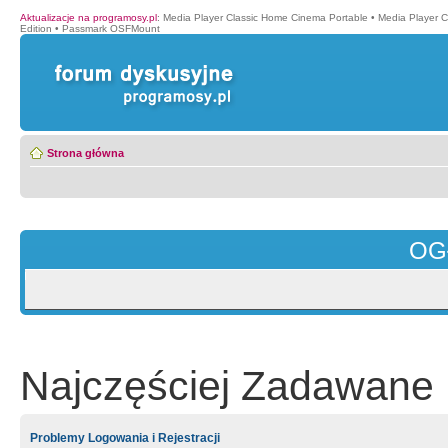
Aktualizacje na programosy.pl
:
Media Player Classic Home Cinema Portable
•
Media Player 
Edition
•
Passmark OSFMount
Strona główna
OG
Najczęściej Zadawane 
Problemy Logowania i Rejestracji