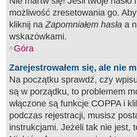
Nie martw się! Jeśli twoje hasło
możliwość zresetowania go. Aby 
kliknij na
Zapomniałem hasła
a n
wskazówkami.
Góra
Zarejestrowałem się, ale nie 
Na początku sprawdź, czy wpisuj
są w porządku, to problemem mo
włączone są funkcje COPPA i kl
podczas rejestracji, musisz pos
instrukcjami. Jeżeli tak nie jes